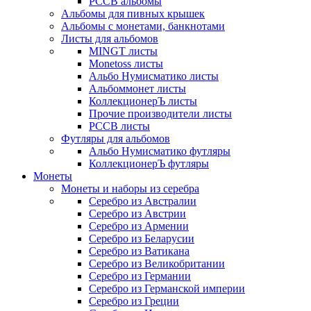
РССВ альбомы
Альбомы для пивных крышек
Альбомы с монетами, банкнотами
Листы для альбомов
MINGT листы
Monetoss листы
Альбо Нумисматико листы
Альбоммонет листы
КоллекционерЪ листы
Прочие производители листы
РССВ листы
Футляры для альбомов
Альбо Нумисматико футляры
КоллекционерЪ футляры
Монеты
Монеты и наборы из серебра
Серебро из Австралии
Серебро из Австрии
Серебро из Армении
Серебро из Беларусии
Серебро из Ватикана
Серебро из Великобритании
Серебро из Германии
Серебро из Германской империи
Серебро из Греции