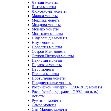
Латвия монеты
Литва монеты
Люксембург монеты
Мальта монеты
Мексика монеты
Молдова монеты
Монако монеты
Монголия монеты
Нидерланды монеты
Ниуэ монеты
Норвегия монеты
Остров Мэн монеты
Остров Питкэрн монеты
Пакистан монеты
Парагвай монеты
Перу монеты
Польша монеты
Португалия монеты
Приднестровье монеты
Российской империи (1700-1917) монеты
Российской Федерации (1992 - до н. в.)
монеты
Румыния монеты
Самоа монеты
Сан-Марино монеты