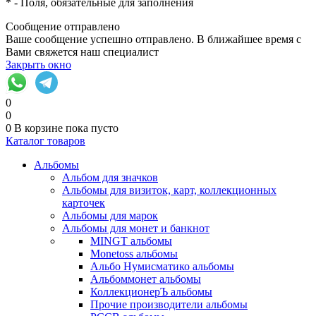
*
- Поля, обязательные для заполнения
Сообщение отправлено
Ваше сообщение успешно отправлено. В ближайшее время с
Вами свяжется наш специалист
Закрыть окно
0
0
0
В корзине
пока пусто
Каталог товаров
Альбомы
Альбом для значков
Альбомы для визиток, карт, коллекционных
карточек
Альбомы для марок
Альбомы для монет и банкнот
MINGT альбомы
Monetoss альбомы
Альбо Нумисматико альбомы
Альбоммонет альбомы
КоллекционерЪ альбомы
Прочие производители альбомы