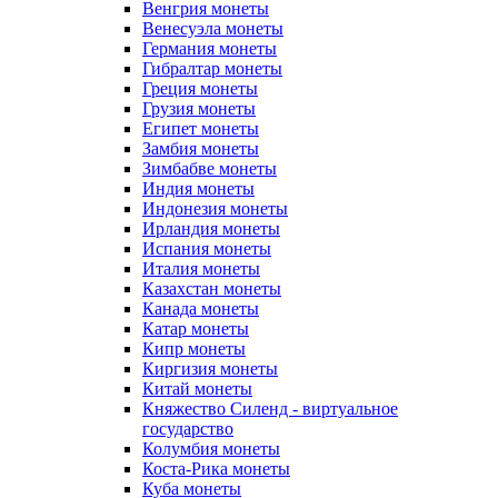
Венгрия монеты
Венесуэла монеты
Германия монеты
Гибралтар монеты
Греция монеты
Грузия монеты
Египет монеты
Замбия монеты
Зимбабве монеты
Индия монеты
Индонезия монеты
Ирландия монеты
Испания монеты
Италия монеты
Казахстан монеты
Канада монеты
Катар монеты
Кипр монеты
Киргизия монеты
Китай монеты
Княжество Силенд - виртуальное
государство
Колумбия монеты
Коста-Рика монеты
Куба монеты