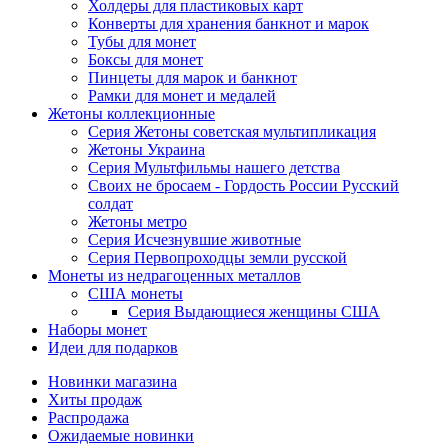
Холдеры для пластиковых карт
Конверты для хранения банкнот и марок
Тубы для монет
Боксы для монет
Пинцеты для марок и банкнот
Рамки для монет и медалей
Жетоны коллекционные
Серия Жетоны советская мультипликация
Жетоны Украина
Серия Мультфильмы нашего детства
Своих не бросаем - Гордость России Русский
солдат
Жетоны метро
Серия Исчезнувшие животные
Серия Первопроходцы земли русской
Монеты из недрагоценных металлов
США монеты
Серия Выдающиеся женщины США
Наборы монет
Идеи для подарков
Новинки магазина
Хиты продаж
Распродажа
Ожидаемые новинки