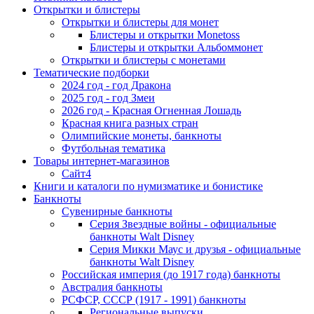
Открытки и блистеры
Открытки и блистеры для монет
Блистеры и открытки Monetoss
Блистеры и открытки Альбоммонет
Открытки и блистеры с монетами
Тематические подборки
2024 год - год Дракона
2025 год - год Змеи
2026 год - Красная Огненная Лошадь
Красная книга разных стран
Олимпийские монеты, банкноты
Футбольная тематика
Товары интернет-магазинов
Сайт4
Книги и каталоги по нумизматике и бонистике
Банкноты
Сувенирные банкноты
Серия Звездные войны - официальные
банкноты Walt Disney
Серия Микки Маус и друзья - официальные
банкноты Walt Disney
Российская империя (до 1917 года) банкноты
Австралия банкноты
РСФСР, СССР (1917 - 1991) банкноты
Региональные выпуски