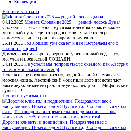
Коллекции
Новости магазина
04.12.2025
Монета Словакии 2025 — редкий лосось Дуная
Словакия — это страна с нумизматическим характером: ее
монетный путь ведет от средневековых талеров через
самостоятельные кроны к современным евро.
25.11.2025
Год Лошади уже скачет к нам! Встречаем его с
силой и грацией!
Друзья, совсем скоро в двери постучится новый год — год
могучей и прекрасной ЛОШАДИ!
24.11.2025
Не успели мы попрощаться с океаном, как Австрия
зовёт в мир сказок и легенд!
Пока все еще восхищаются подводной серией Светящаяся
морская жизнь, Австрийский монетный двор представляет
нам новую, не менее грандиозную коллекцию — Мифические
существа!
Новости нумизматики
Дорогие клиенты и подписчики! Поздравляем вас с
наступающим Новым годом! Пусть в год Лошади — символа