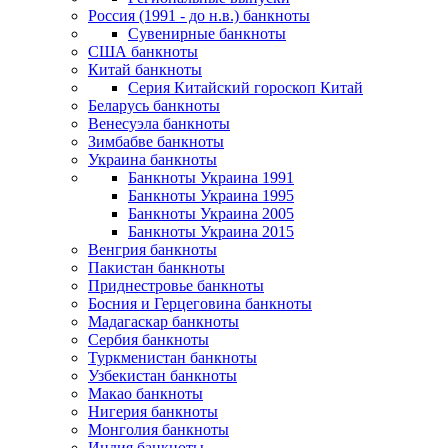
Россия (1991 - до н.в.) банкноты
Сувенирные банкноты
США банкноты
Китай банкноты
Серия Китайский гороскоп Китай
Беларусь банкноты
Венесуэла банкноты
Зимбабве банкноты
Украина банкноты
Банкноты Украина 1991
Банкноты Украина 1995
Банкноты Украина 2005
Банкноты Украина 2015
Венгрия банкноты
Пакистан банкноты
Приднестровье банкноты
Босния и Герцеговина банкноты
Мадагаскар банкноты
Сербия банкноты
Туркменистан банкноты
Узбекистан банкноты
Макао банкноты
Нигерия банкноты
Монголия банкноты
Индия банкноты