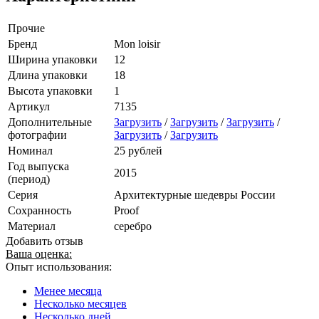
Прочие
Бренд
Mon loisir
Ширина упаковки
12
Длина упаковки
18
Высота упаковки
1
Артикул
7135
Дополнительные
Загрузить
/
Загрузить
/
Загрузить
/
фотографии
Загрузить
/
Загрузить
Номинал
25 рублей
Год выпуска
2015
(период)
Серия
Архитектурные шедевры России
Сохранность
Proof
Материал
серебро
Добавить отзыв
Ваша оценка:
Опыт использования:
Менее месяца
Несколько месяцев
Несколько дней