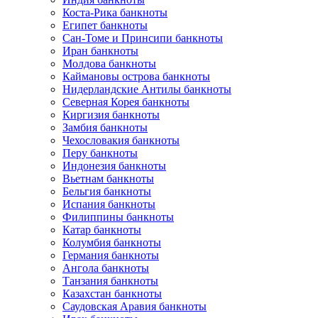
Коста-Рика банкноты
Египет банкноты
Сан-Томе и Принсипи банкноты
Иран банкноты
Молдова банкноты
Каймановы острова банкноты
Нидерландские Антилы банкноты
Северная Корея банкноты
Киргизия банкноты
Замбия банкноты
Чехословакия банкноты
Перу банкноты
Индонезия банкноты
Вьетнам банкноты
Бельгия банкноты
Испания банкноты
Филиппины банкноты
Катар банкноты
Колумбия банкноты
Германия банкноты
Ангола банкноты
Танзания банкноты
Казахстан банкноты
Саудовская Аравия банкноты