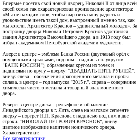
Впервые посетив свой новый дворец, Николай ΙΙ от лица всей
своей семьи так охарактеризовал произведение архитектора:
«Мы не находим слов, чтобы выразить нашу радость и
удовольствие иметь такой дом, выстроенный именно так, как
мы хотели. Архитектор Краснов – удивительный молодец». За
постройку дворца Николай Петрович Краснов удостоился
звания Архитектора Высочайшего двора, а в 1913 году был
избран академиком Петербургской академии художеств.
Аверс: в центре – эмблема Банка России (двуглавый орёл с
опущенными крыльями, под ним – надпись полукругом
"БАНК РОССИИ"), обрамленная кругом из точек и
надписями по кругу – вверху: "ДВАДЦАТЬ ПЯТЬ РУБЛЕЙ",
внизу: слева – обозначения драгоценного металла и пробы
сплава, в центре – год выпуска "2015 г.", справа – содержание
химически чистого металла и товарный знак монетного
двора.
Реверс: в центре диска – рельефное изображение
Ливадийского дворца в г. Ялта, слева на матовом сегменте
вверху – портрет Н.П. Краснова с надписью под ним в две
строки: "НИКОЛАЙ ПЕТРОВИЧ КРАСНОВ", внизу –
цветное изображение капители ионического ордера.
Характеристики:
Все характеристики