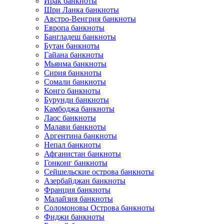
Ирак банкноты
Шри Ланка банкноты
Австро-Венгрия банкноты
Европа банкноты
Бангладеш банкноты
Бутан банкноты
Гайана банкноты
Мьянма банкноты
Сирия банкноты
Сомали банкноты
Конго банкноты
Бурунди банкноты
Камбоджа банкноты
Лаос банкноты
Малави банкноты
Аргентина банкноты
Непал банкноты
Афганистан банкноты
Гонконг банкноты
Сейшельские острова банкноты
Азербайджан банкноты
Франция банкноты
Малайзия банкноты
Соломоновы Острова банкноты
Фиджи банкноты