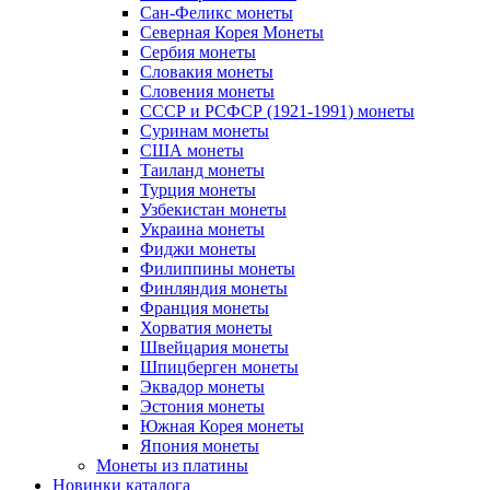
Сан-Феликс монеты
Северная Корея Монеты
Сербия монеты
Словакия монеты
Словения монеты
СССР и РСФСР (1921-1991) монеты
Суринам монеты
США монеты
Таиланд монеты
Турция монеты
Узбекистан монеты
Украина монеты
Фиджи монеты
Филиппины монеты
Финляндия монеты
Франция монеты
Хорватия монеты
Швейцария монеты
Шпицберген монеты
Эквадор монеты
Эстония монеты
Южная Корея монеты
Япония монеты
Монеты из платины
Новинки каталога