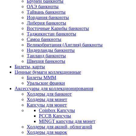
Бруней банкноты
ОАЭ банкноты
Тайвань банкноты
Иордания банкноты
Либерия банкноты
Восточные Карибы банкноты
Таджикистан банкноты
Самоа банкноты
Великобритания (Англия) банкноты
Нидерланды банкноты
Таиланд банкноты
Швеция банкноты
Билеты, карты
Ценные бумаги коллекционные
Билеты МММ
Уральские франки
Аксессуары для коллекционирования
Холдеры для банкнот
Холдеры для монет
Капсулы для монет
Coinbox Капсулы
РССВ Капсулы
MINGT капсулы для монет
Холдеры для акций, облигаций
Холдеры для марок