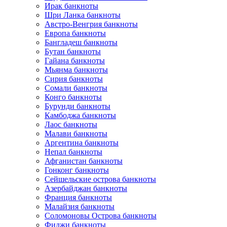
Ирак банкноты
Шри Ланка банкноты
Австро-Венгрия банкноты
Европа банкноты
Бангладеш банкноты
Бутан банкноты
Гайана банкноты
Мьянма банкноты
Сирия банкноты
Сомали банкноты
Конго банкноты
Бурунди банкноты
Камбоджа банкноты
Лаос банкноты
Малави банкноты
Аргентина банкноты
Непал банкноты
Афганистан банкноты
Гонконг банкноты
Сейшельские острова банкноты
Азербайджан банкноты
Франция банкноты
Малайзия банкноты
Соломоновы Острова банкноты
Фиджи банкноты