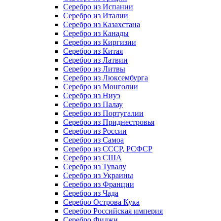
Серебро из Испании
Серебро из Италии
Серебро из Казахстана
Серебро из Канады
Серебро из Киргизии
Серебро из Китая
Серебро из Латвии
Серебро из Литвы
Серебро из Люксембурга
Серебро из Монголии
Серебро из Ниуэ
Серебро из Палау
Серебро из Португалии
Серебро из Приднестровья
Серебро из России
Серебро из Самоа
Серебро из СССР, РСФСР
Серебро из США
Серебро из Тувалу
Серебро из Украины
Серебро из Франции
Серебро из Чада
Серебро Острова Кука
Серебро Российская империя
Серебро Фиджи