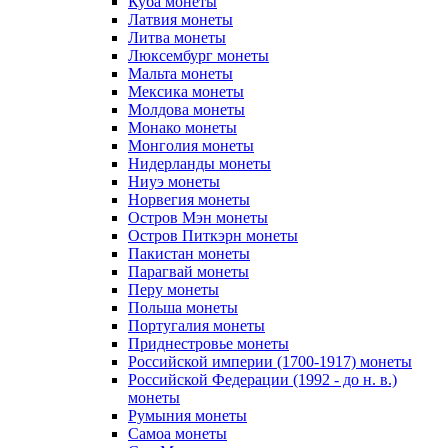
Куба монеты
Латвия монеты
Литва монеты
Люксембург монеты
Мальта монеты
Мексика монеты
Молдова монеты
Монако монеты
Монголия монеты
Нидерланды монеты
Ниуэ монеты
Норвегия монеты
Остров Мэн монеты
Остров Питкэрн монеты
Пакистан монеты
Парагвай монеты
Перу монеты
Польша монеты
Португалия монеты
Приднестровье монеты
Российской империи (1700-1917) монеты
Российской Федерации (1992 - до н. в.)
монеты
Румыния монеты
Самоа монеты