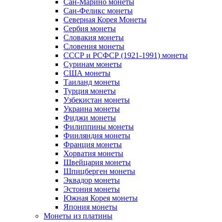
Сан-Марино монеты
Сан-Феликс монеты
Северная Корея Монеты
Сербия монеты
Словакия монеты
Словения монеты
СССР и РСФСР (1921-1991) монеты
Суринам монеты
США монеты
Таиланд монеты
Турция монеты
Узбекистан монеты
Украина монеты
Фиджи монеты
Филиппины монеты
Финляндия монеты
Франция монеты
Хорватия монеты
Швейцария монеты
Шпицберген монеты
Эквадор монеты
Эстония монеты
Южная Корея монеты
Япония монеты
Монеты из платины