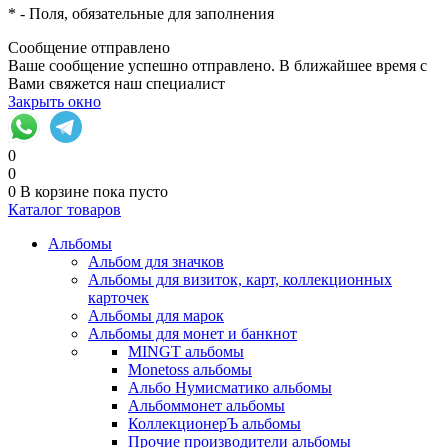
*
- Поля, обязательные для заполнения
Сообщение отправлено
Ваше сообщение успешно отправлено. В ближайшее время с
Вами свяжется наш специалист
Закрыть окно
0
0
0
В корзине
пока пусто
Каталог товаров
Альбомы
Альбом для значков
Альбомы для визиток, карт, коллекционных
карточек
Альбомы для марок
Альбомы для монет и банкнот
MINGT альбомы
Monetoss альбомы
Альбо Нумисматико альбомы
Альбоммонет альбомы
КоллекционерЪ альбомы
Прочие производители альбомы