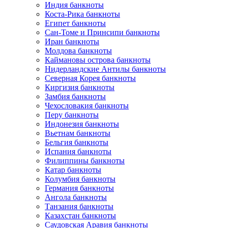
Индия банкноты
Коста-Рика банкноты
Египет банкноты
Сан-Томе и Принсипи банкноты
Иран банкноты
Молдова банкноты
Каймановы острова банкноты
Нидерландские Антилы банкноты
Северная Корея банкноты
Киргизия банкноты
Замбия банкноты
Чехословакия банкноты
Перу банкноты
Индонезия банкноты
Вьетнам банкноты
Бельгия банкноты
Испания банкноты
Филиппины банкноты
Катар банкноты
Колумбия банкноты
Германия банкноты
Ангола банкноты
Танзания банкноты
Казахстан банкноты
Саудовская Аравия банкноты