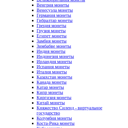
Венгрия монеты
Венесуэла монеты
Германия монеты
Гибралтар монеты
Греция монеты
Грузия монеты
Египет монеты
Замбия монеты
Зимбабве монеты
Индия монеты
Индонезия монеты
Ирландия монеты
Испания монеты
Италия монеты
Казахстан монеты
Канада монеты
Катар монеты
Кипр монеты
Киргизия монеты
Китай монеты
Княжество Силенд - виртуальное
государство
Колумбия монеты
Коста-Рика монеты