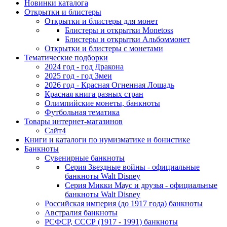
Новинки каталога
Открытки и блистеры
Открытки и блистеры для монет
Блистеры и открытки Monetoss
Блистеры и открытки Альбоммонет
Открытки и блистеры с монетами
Тематические подборки
2024 год - год Дракона
2025 год - год Змеи
2026 год - Красная Огненная Лошадь
Красная книга разных стран
Олимпийские монеты, банкноты
Футбольная тематика
Товары интернет-магазинов
Сайт4
Книги и каталоги по нумизматике и бонистике
Банкноты
Сувенирные банкноты
Серия Звездные войны - официальные
банкноты Walt Disney
Серия Микки Маус и друзья - официальные
банкноты Walt Disney
Российская империя (до 1917 года) банкноты
Австралия банкноты
РСФСР, СССР (1917 - 1991) банкноты