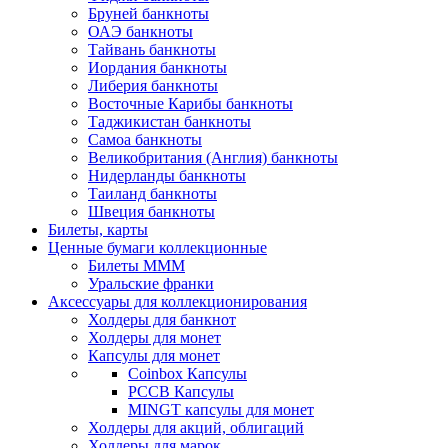
Бруней банкноты
ОАЭ банкноты
Тайвань банкноты
Иордания банкноты
Либерия банкноты
Восточные Карибы банкноты
Таджикистан банкноты
Самоа банкноты
Великобритания (Англия) банкноты
Нидерланды банкноты
Таиланд банкноты
Швеция банкноты
Билеты, карты
Ценные бумаги коллекционные
Билеты МММ
Уральские франки
Аксессуары для коллекционирования
Холдеры для банкнот
Холдеры для монет
Капсулы для монет
Coinbox Капсулы
РССВ Капсулы
MINGT капсулы для монет
Холдеры для акций, облигаций
Холдеры для марок