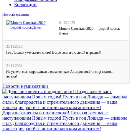
Коллекции
Новости магазина
04.12.2025
Монета Словакии 2025 — редкий лосось
Дуная
25.11.2025
Год Лошади уже скачет к нам! Встречаем его с силой и грацией!
24.11.2025
Не успели мы попрощаться с океаном, как Австрия зовёт в мир сказок и
легенд!
Новости нумизматики
Дорогие клиенты и подписчики! Поздравляем вас с
наступающим Новым годом! Пусть в год Лошади — символа
силы, благородства и стремительного движения — ваша
коллекция растёт с истинно конским аппетитом!