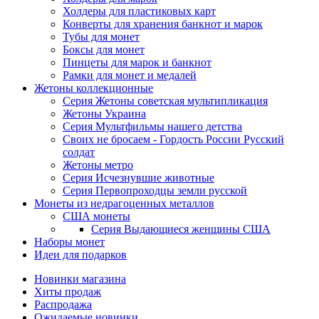
Холдеры для пластиковых карт
Конверты для хранения банкнот и марок
Тубы для монет
Боксы для монет
Пинцеты для марок и банкнот
Рамки для монет и медалей
Жетоны коллекционные
Серия Жетоны советская мультипликация
Жетоны Украина
Серия Мультфильмы нашего детства
Своих не бросаем - Гордость России Русский
солдат
Жетоны метро
Серия Исчезнувшие животные
Серия Первопроходцы земли русской
Монеты из недрагоценных металлов
США монеты
Серия Выдающиеся женщины США
Наборы монет
Идеи для подарков
Новинки магазина
Хиты продаж
Распродажа
Ожидаемые новинки