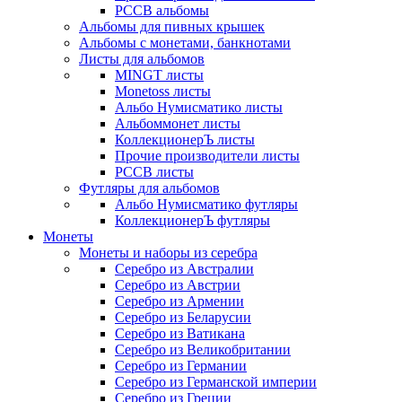
РССВ альбомы
Альбомы для пивных крышек
Альбомы с монетами, банкнотами
Листы для альбомов
MINGT листы
Monetoss листы
Альбо Нумисматико листы
Альбоммонет листы
КоллекционерЪ листы
Прочие производители листы
РССВ листы
Футляры для альбомов
Альбо Нумисматико футляры
КоллекционерЪ футляры
Монеты
Монеты и наборы из серебра
Серебро из Австралии
Серебро из Австрии
Серебро из Армении
Серебро из Беларусии
Серебро из Ватикана
Серебро из Великобритании
Серебро из Германии
Серебро из Германской империи
Серебро из Греции