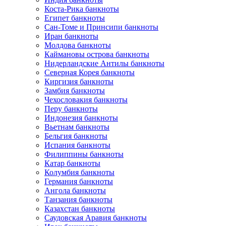
Коста-Рика банкноты
Египет банкноты
Сан-Томе и Принсипи банкноты
Иран банкноты
Молдова банкноты
Каймановы острова банкноты
Нидерландские Антилы банкноты
Северная Корея банкноты
Киргизия банкноты
Замбия банкноты
Чехословакия банкноты
Перу банкноты
Индонезия банкноты
Вьетнам банкноты
Бельгия банкноты
Испания банкноты
Филиппины банкноты
Катар банкноты
Колумбия банкноты
Германия банкноты
Ангола банкноты
Танзания банкноты
Казахстан банкноты
Саудовская Аравия банкноты