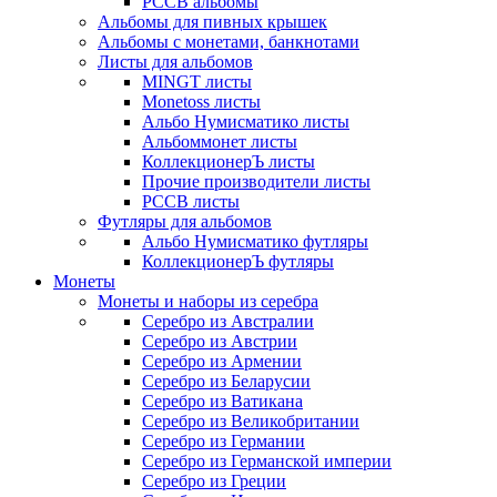
РССВ альбомы
Альбомы для пивных крышек
Альбомы с монетами, банкнотами
Листы для альбомов
MINGT листы
Monetoss листы
Альбо Нумисматико листы
Альбоммонет листы
КоллекционерЪ листы
Прочие производители листы
РССВ листы
Футляры для альбомов
Альбо Нумисматико футляры
КоллекционерЪ футляры
Монеты
Монеты и наборы из серебра
Серебро из Австралии
Серебро из Австрии
Серебро из Армении
Серебро из Беларусии
Серебро из Ватикана
Серебро из Великобритании
Серебро из Германии
Серебро из Германской империи
Серебро из Греции