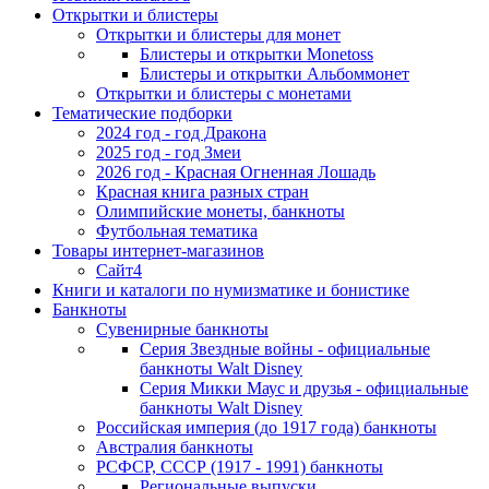
Открытки и блистеры
Открытки и блистеры для монет
Блистеры и открытки Monetoss
Блистеры и открытки Альбоммонет
Открытки и блистеры с монетами
Тематические подборки
2024 год - год Дракона
2025 год - год Змеи
2026 год - Красная Огненная Лошадь
Красная книга разных стран
Олимпийские монеты, банкноты
Футбольная тематика
Товары интернет-магазинов
Сайт4
Книги и каталоги по нумизматике и бонистике
Банкноты
Сувенирные банкноты
Серия Звездные войны - официальные
банкноты Walt Disney
Серия Микки Маус и друзья - официальные
банкноты Walt Disney
Российская империя (до 1917 года) банкноты
Австралия банкноты
РСФСР, СССР (1917 - 1991) банкноты
Региональные выпуски