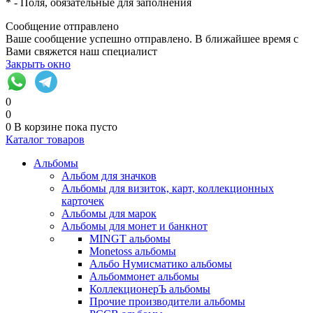
*
- Поля, обязательные для заполнения
Сообщение отправлено
Ваше сообщение успешно отправлено. В ближайшее время с
Вами свяжется наш специалист
Закрыть окно
0
0
0
В корзине
пока пусто
Каталог товаров
Альбомы
Альбом для значков
Альбомы для визиток, карт, коллекционных
карточек
Альбомы для марок
Альбомы для монет и банкнот
MINGT альбомы
Monetoss альбомы
Альбо Нумисматико альбомы
Альбоммонет альбомы
КоллекционерЪ альбомы
Прочие производители альбомы