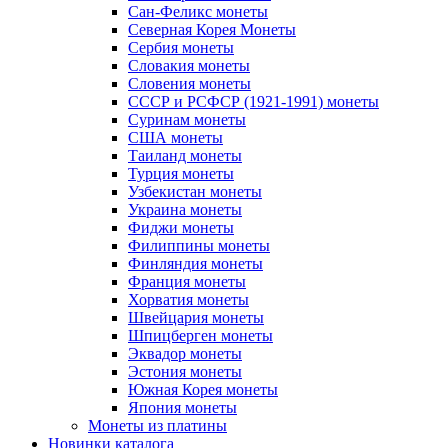
Сан-Феликс монеты
Северная Корея Монеты
Сербия монеты
Словакия монеты
Словения монеты
СССР и РСФСР (1921-1991) монеты
Суринам монеты
США монеты
Таиланд монеты
Турция монеты
Узбекистан монеты
Украина монеты
Фиджи монеты
Филиппины монеты
Финляндия монеты
Франция монеты
Хорватия монеты
Швейцария монеты
Шпицберген монеты
Эквадор монеты
Эстония монеты
Южная Корея монеты
Япония монеты
Монеты из платины
Новинки каталога