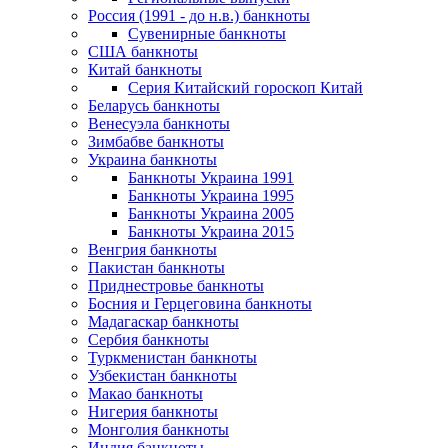
Россия (1991 - до н.в.) банкноты
Сувенирные банкноты
США банкноты
Китай банкноты
Серия Китайский гороскоп Китай
Беларусь банкноты
Венесуэла банкноты
Зимбабве банкноты
Украина банкноты
Банкноты Украина 1991
Банкноты Украина 1995
Банкноты Украина 2005
Банкноты Украина 2015
Венгрия банкноты
Пакистан банкноты
Приднестровье банкноты
Босния и Герцеговина банкноты
Мадагаскар банкноты
Сербия банкноты
Туркменистан банкноты
Узбекистан банкноты
Макао банкноты
Нигерия банкноты
Монголия банкноты
Индия банкноты