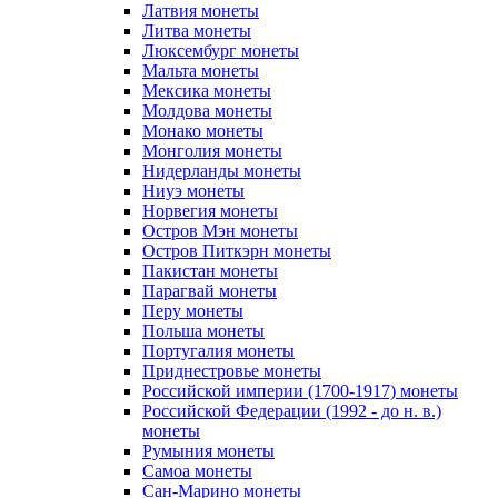
Латвия монеты
Литва монеты
Люксембург монеты
Мальта монеты
Мексика монеты
Молдова монеты
Монако монеты
Монголия монеты
Нидерланды монеты
Ниуэ монеты
Норвегия монеты
Остров Мэн монеты
Остров Питкэрн монеты
Пакистан монеты
Парагвай монеты
Перу монеты
Польша монеты
Португалия монеты
Приднестровье монеты
Российской империи (1700-1917) монеты
Российской Федерации (1992 - до н. в.)
монеты
Румыния монеты
Самоа монеты
Сан-Марино монеты