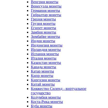
Венгрия монеты
Венесуэла монеты
Германия монеты
Гибралтар монеты
Греция монеты
Грузия монеты
Египет монеты
Замбия монеты
Зимбабве монеты
Индия монеты
Индонезия монеты
Ирландия монеты
Испания монеты
Италия монеты
Казахстан монеты
Канада монеты
Катар монеты
Кипр монеты
Киргизия монеты
Китай монеты
Княжество Силенд - виртуальное
государство
Колумбия монеты
Коста-Рика монеты
Куба монеты