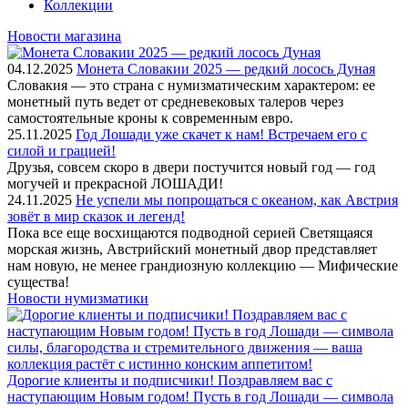
Коллекции
Новости магазина
04.12.2025
Монета Словакии 2025 — редкий лосось Дуная
Словакия — это страна с нумизматическим характером: ее
монетный путь ведет от средневековых талеров через
самостоятельные кроны к современным евро.
25.11.2025
Год Лошади уже скачет к нам! Встречаем его с
силой и грацией!
Друзья, совсем скоро в двери постучится новый год — год
могучей и прекрасной ЛОШАДИ!
24.11.2025
Не успели мы попрощаться с океаном, как Австрия
зовёт в мир сказок и легенд!
Пока все еще восхищаются подводной серией Светящаяся
морская жизнь, Австрийский монетный двор представляет
нам новую, не менее грандиозную коллекцию — Мифические
существа!
Новости нумизматики
Дорогие клиенты и подписчики! Поздравляем вас с
наступающим Новым годом! Пусть в год Лошади — символа