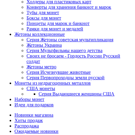
Холдеры для пластиковых карт
Конверты для хранения банкнот и марок
Тубы для монет
Боксы для монет
Пинцеты для марок и банкнот
Рамки для монет и медалей
Жетоны коллекционные
Серия Жетоны советская мультипликация
Жетоны Украина
Серия Мультфильмы нашего детства
Своих не бросаем - Гордость России Русский
солдат
Жетоны метро
Серия Исчезнувшие животные
Серия Первопроходцы земли русской
Монеты из недрагоценных металлов
США монеты
Серия Выдающиеся женщины США
Наборы монет
Идеи для подарков
Новинки магазина
Хиты продаж
Распродажа
Ожидаемые новинки