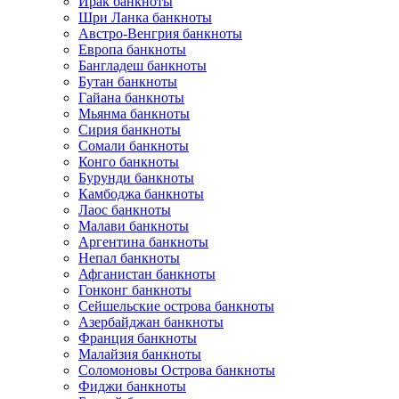
Ирак банкноты
Шри Ланка банкноты
Австро-Венгрия банкноты
Европа банкноты
Бангладеш банкноты
Бутан банкноты
Гайана банкноты
Мьянма банкноты
Сирия банкноты
Сомали банкноты
Конго банкноты
Бурунди банкноты
Камбоджа банкноты
Лаос банкноты
Малави банкноты
Аргентина банкноты
Непал банкноты
Афганистан банкноты
Гонконг банкноты
Сейшельские острова банкноты
Азербайджан банкноты
Франция банкноты
Малайзия банкноты
Соломоновы Острова банкноты
Фиджи банкноты