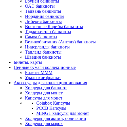
Бруней банкноты
ОАЭ банкноты
Тайвань банкноты
Иордания банкноты
Либерия банкноты
Восточные Карибы банкноты
Таджикистан банкноты
Самоа банкноты
Великобритания (Англия) банкноты
Нидерланды банкноты
Таиланд банкноты
Швеция банкноты
Билеты, карты
Ценные бумаги коллекционные
Билеты МММ
Уральские франки
Аксессуары для коллекционирования
Холдеры для банкнот
Холдеры для монет
Капсулы для монет
Coinbox Капсулы
РССВ Капсулы
MINGT капсулы для монет
Холдеры для акций, облигаций
Холдеры для марок