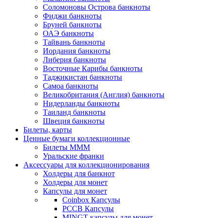
Соломоновы Острова банкноты
Фиджи банкноты
Бруней банкноты
ОАЭ банкноты
Тайвань банкноты
Иордания банкноты
Либерия банкноты
Восточные Карибы банкноты
Таджикистан банкноты
Самоа банкноты
Великобритания (Англия) банкноты
Нидерланды банкноты
Таиланд банкноты
Швеция банкноты
Билеты, карты
Ценные бумаги коллекционные
Билеты МММ
Уральские франки
Аксессуары для коллекционирования
Холдеры для банкнот
Холдеры для монет
Капсулы для монет
Coinbox Капсулы
РССВ Капсулы
MINGT капсулы для монет