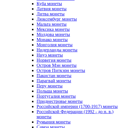
Куба монеты
Латвия монеты
Литва монеты
Люксембург монеты
Мальта монеты
Мексика монеты
Молдова монеты
Монако монеты
Монголия монеты
Нидерланды монеты
Ниуэ монеты
Норвегия монеты
Остров Мэн монеты
Остров Питкэрн монеты
Пакистан монеты
Парагвай монеты
Перу монеты
Польша монеты
Португалия монеты
Приднестровье монеты
Российской империи (1700-1917) монеты
Российской Федерации (1992 - до н. в.)
монеты
Румыния монеты
Самоа монеты