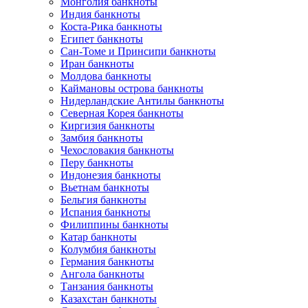
Монголия банкноты
Индия банкноты
Коста-Рика банкноты
Египет банкноты
Сан-Томе и Принсипи банкноты
Иран банкноты
Молдова банкноты
Каймановы острова банкноты
Нидерландские Антилы банкноты
Северная Корея банкноты
Киргизия банкноты
Замбия банкноты
Чехословакия банкноты
Перу банкноты
Индонезия банкноты
Вьетнам банкноты
Бельгия банкноты
Испания банкноты
Филиппины банкноты
Катар банкноты
Колумбия банкноты
Германия банкноты
Ангола банкноты
Танзания банкноты
Казахстан банкноты