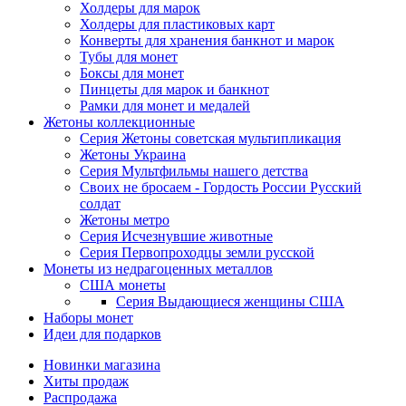
Холдеры для марок
Холдеры для пластиковых карт
Конверты для хранения банкнот и марок
Тубы для монет
Боксы для монет
Пинцеты для марок и банкнот
Рамки для монет и медалей
Жетоны коллекционные
Серия Жетоны советская мультипликация
Жетоны Украина
Серия Мультфильмы нашего детства
Своих не бросаем - Гордость России Русский
солдат
Жетоны метро
Серия Исчезнувшие животные
Серия Первопроходцы земли русской
Монеты из недрагоценных металлов
США монеты
Серия Выдающиеся женщины США
Наборы монет
Идеи для подарков
Новинки магазина
Хиты продаж
Распродажа