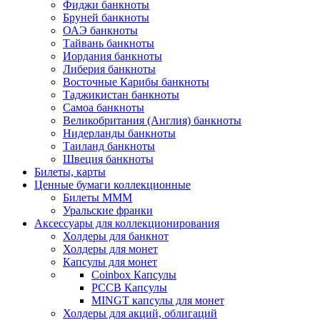
Фиджи банкноты
Бруней банкноты
ОАЭ банкноты
Тайвань банкноты
Иордания банкноты
Либерия банкноты
Восточные Карибы банкноты
Таджикистан банкноты
Самоа банкноты
Великобритания (Англия) банкноты
Нидерланды банкноты
Таиланд банкноты
Швеция банкноты
Билеты, карты
Ценные бумаги коллекционные
Билеты МММ
Уральские франки
Аксессуары для коллекционирования
Холдеры для банкнот
Холдеры для монет
Капсулы для монет
Coinbox Капсулы
РССВ Капсулы
MINGT капсулы для монет
Холдеры для акций, облигаций