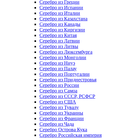
Серебро из Греции
Серебро из Испании
Серебро из Италии
Серебро из Казахстана
Серебро из Канады
Серебро из Киргизии
Серебро из Китая
Серебро из Латвии
Серебро из Литвы
Серебро из Люксембурга
Серебро из Монголии
Серебро из Ниуэ
Серебро из Палау
Серебро из Португалии
Серебро из Приднестровья
Серебро из России
Серебро из Самоа
Серебро из СССР, РСФСР
Серебро из США
Серебро из Тувалу
Серебро из Украины
Серебро из Франции
Серебро из Чада
Серебро Острова Кука
Серебро Российская империя