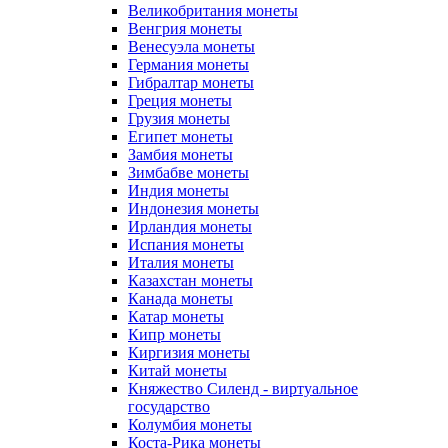
Великобритания монеты
Венгрия монеты
Венесуэла монеты
Германия монеты
Гибралтар монеты
Греция монеты
Грузия монеты
Египет монеты
Замбия монеты
Зимбабве монеты
Индия монеты
Индонезия монеты
Ирландия монеты
Испания монеты
Италия монеты
Казахстан монеты
Канада монеты
Катар монеты
Кипр монеты
Киргизия монеты
Китай монеты
Княжество Силенд - виртуальное
государство
Колумбия монеты
Коста-Рика монеты