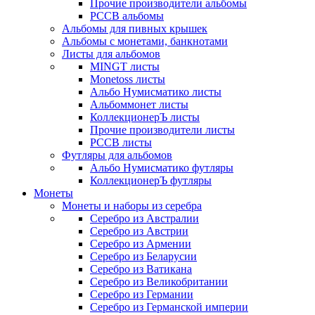
Прочие производители альбомы
РССВ альбомы
Альбомы для пивных крышек
Альбомы с монетами, банкнотами
Листы для альбомов
MINGT листы
Monetoss листы
Альбо Нумисматико листы
Альбоммонет листы
КоллекционерЪ листы
Прочие производители листы
РССВ листы
Футляры для альбомов
Альбо Нумисматико футляры
КоллекционерЪ футляры
Монеты
Монеты и наборы из серебра
Серебро из Австралии
Серебро из Австрии
Серебро из Армении
Серебро из Беларусии
Серебро из Ватикана
Серебро из Великобритании
Серебро из Германии
Серебро из Германской империи