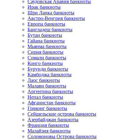
Саудовская Аравия банкноты
Ирак банкноты
Шри Ланка банкноты
Австро-Венгрия банкноты
Европа банкноты
Бангладеш банкноты
Бутан банкноты
Гайана банкноты
Мьянма банкноты
Сирия банкноты
Сомали банкноты
Конго банкноты
Бурунди банкноты
Камбоджа банкноты
Лаос банкноты
Малави банкноты
Аргентина банкноты
Непал банкноты
Афганистан банкноты
Гонконг банкноты
Сейшельские острова банкноты
Азербайджан банкноты
Франция банкноты
Малайзия банкноты
Соломоновы Острова банкноты