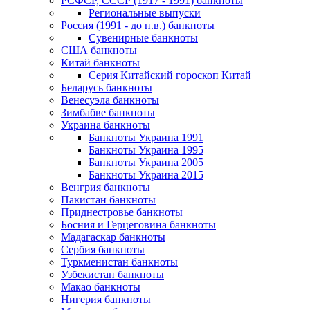
РСФСР, СССР (1917 - 1991) банкноты
Региональные выпуски
Россия (1991 - до н.в.) банкноты
Сувенирные банкноты
США банкноты
Китай банкноты
Серия Китайский гороскоп Китай
Беларусь банкноты
Венесуэла банкноты
Зимбабве банкноты
Украина банкноты
Банкноты Украина 1991
Банкноты Украина 1995
Банкноты Украина 2005
Банкноты Украина 2015
Венгрия банкноты
Пакистан банкноты
Приднестровье банкноты
Босния и Герцеговина банкноты
Мадагаскар банкноты
Сербия банкноты
Туркменистан банкноты
Узбекистан банкноты
Макао банкноты
Нигерия банкноты