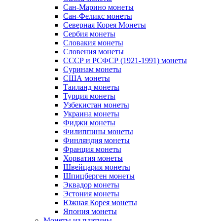
Сан-Марино монеты
Сан-Феликс монеты
Северная Корея Монеты
Сербия монеты
Словакия монеты
Словения монеты
СССР и РСФСР (1921-1991) монеты
Суринам монеты
США монеты
Таиланд монеты
Турция монеты
Узбекистан монеты
Украина монеты
Фиджи монеты
Филиппины монеты
Финляндия монеты
Франция монеты
Хорватия монеты
Швейцария монеты
Шпицберген монеты
Эквадор монеты
Эстония монеты
Южная Корея монеты
Япония монеты
Монеты из платины