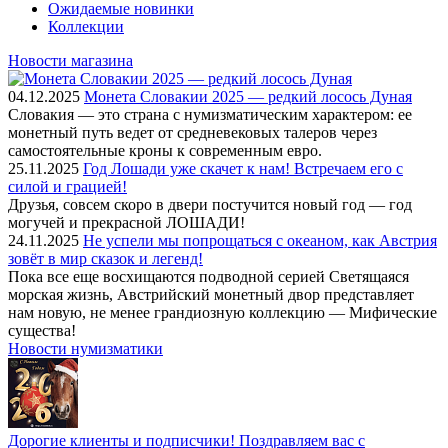
Ожидаемые новинки
Коллекции
Новости магазина
04.12.2025
Монета Словакии 2025 — редкий лосось Дуная
Словакия — это страна с нумизматическим характером: ее
монетный путь ведет от средневековых талеров через
самостоятельные кроны к современным евро.
25.11.2025
Год Лошади уже скачет к нам! Встречаем его с
силой и грацией!
Друзья, совсем скоро в двери постучится новый год — год
могучей и прекрасной ЛОШАДИ!
24.11.2025
Не успели мы попрощаться с океаном, как Австрия
зовёт в мир сказок и легенд!
Пока все еще восхищаются подводной серией Светящаяся
морская жизнь, Австрийский монетный двор представляет
нам новую, не менее грандиозную коллекцию — Мифические
существа!
Новости нумизматики
Дорогие клиенты и подписчики! Поздравляем вас с