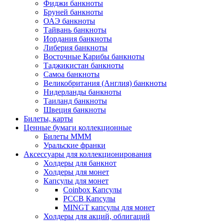
Фиджи банкноты
Бруней банкноты
ОАЭ банкноты
Тайвань банкноты
Иордания банкноты
Либерия банкноты
Восточные Карибы банкноты
Таджикистан банкноты
Самоа банкноты
Великобритания (Англия) банкноты
Нидерланды банкноты
Таиланд банкноты
Швеция банкноты
Билеты, карты
Ценные бумаги коллекционные
Билеты МММ
Уральские франки
Аксессуары для коллекционирования
Холдеры для банкнот
Холдеры для монет
Капсулы для монет
Coinbox Капсулы
РССВ Капсулы
MINGT капсулы для монет
Холдеры для акций, облигаций