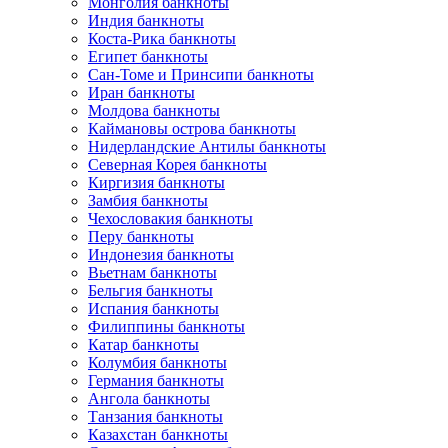
Монголия банкноты
Индия банкноты
Коста-Рика банкноты
Египет банкноты
Сан-Томе и Принсипи банкноты
Иран банкноты
Молдова банкноты
Каймановы острова банкноты
Нидерландские Антилы банкноты
Северная Корея банкноты
Киргизия банкноты
Замбия банкноты
Чехословакия банкноты
Перу банкноты
Индонезия банкноты
Вьетнам банкноты
Бельгия банкноты
Испания банкноты
Филиппины банкноты
Катар банкноты
Колумбия банкноты
Германия банкноты
Ангола банкноты
Танзания банкноты
Казахстан банкноты