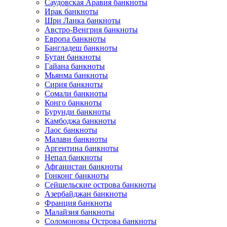
Саудовская Аравия банкноты
Ирак банкноты
Шри Ланка банкноты
Австро-Венгрия банкноты
Европа банкноты
Бангладеш банкноты
Бутан банкноты
Гайана банкноты
Мьянма банкноты
Сирия банкноты
Сомали банкноты
Конго банкноты
Бурунди банкноты
Камбоджа банкноты
Лаос банкноты
Малави банкноты
Аргентина банкноты
Непал банкноты
Афганистан банкноты
Гонконг банкноты
Сейшельские острова банкноты
Азербайджан банкноты
Франция банкноты
Малайзия банкноты
Соломоновы Острова банкноты