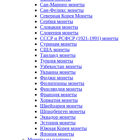
Сан-Марино монеты
Сан-Феликс монеты
Северная Корея Монеты
Сербия монеты
Словакия монеты
Словения монеты
СССР и РСФСР (1921-1991) монеты
Суринам монеты
США монеты
Таиланд монеты
Турция монеты
Узбекистан монеты
Украина монеты
Фиджи монеты
Филиппины монеты
Финляндия монеты
Франция монеты
Хорватия монеты
Швейцария монеты
Шпицберген монеты
Эквадор монеты
Эстония монеты
Южная Корея монеты
Япония монеты
Монеты из платины