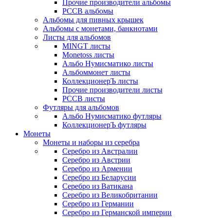
Прочие производители альбомы
РССВ альбомы
Альбомы для пивных крышек
Альбомы с монетами, банкнотами
Листы для альбомов
MINGT листы
Monetoss листы
Альбо Нумисматико листы
Альбоммонет листы
КоллекционерЪ листы
Прочие производители листы
РССВ листы
Футляры для альбомов
Альбо Нумисматико футляры
КоллекционерЪ футляры
Монеты
Монеты и наборы из серебра
Серебро из Австралии
Серебро из Австрии
Серебро из Армении
Серебро из Беларусии
Серебро из Ватикана
Серебро из Великобритании
Серебро из Германии
Серебро из Германской империи