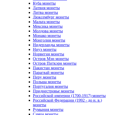
Куба монеты
Латвия монеты
Литва монеты
Люксембург монеты
Мальта монеты
Мексика монеты
Молдова монеты
Монако монеты
Монголия монеты
Нидерланды монеты
Ниуэ монеты
Норвегия монеты
Остров Мэн монеты
Остров Питкэрн монеты
Пакистан монеты
Парагвай монеты
Перу монеты
Польша монеты
Португалия монеты
Приднестровье монеты
Российской империи (1700-1917) монеты
Российской Федерации (1992 - до н. в.)
монеты
Румыния монеты
Самоа монеты