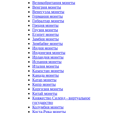
Великобритания монеты
Венгрия монеты
Венесуэла монеты
Германия монеты
Гибралтар монеты
Греция монеты
Грузия монеты
Египет монеты
Замбия монеты
Зимбабве монеты
Индия монеты
Индонезия монеты
Ирландия монеты
Испания монеты
Италия монеты
Казахстан монеты
Канада монеты
Катар монеты
Кипр монеты
Киргизия монеты
Китай монеты
Княжество Силенд - виртуальное
государство
Колумбия монеты
Коста-Рика монеты