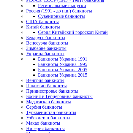
РСФСР, СССР (1917 - 1991) банкноты
Региональные выпуски
Россия (1991 - до н.в.) банкноты
Сувенирные банкноты
США банкноты
Китай банкноты
Серия Китайский гороскоп Китай
Беларусь банкноты
Венесуэла банкноты
Зимбабве банкноты
Украина банкноты
Банкноты Украина 1991
Банкноты Украина 1995
Банкноты Украина 2005
Банкноты Украина 2015
Венгрия банкноты
Пакистан банкноты
Приднестровье банкноты
Босния и Герцеговина банкноты
Мадагаскар банкноты
Сербия банкноты
Туркменистан банкноты
Узбекистан банкноты
Макао банкноты
Нигерия банкноты