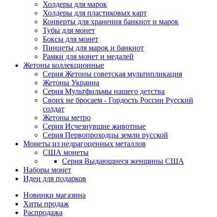
Холдеры для марок
Холдеры для пластиковых карт
Конверты для хранения банкнот и марок
Тубы для монет
Боксы для монет
Пинцеты для марок и банкнот
Рамки для монет и медалей
Жетоны коллекционные
Серия Жетоны советская мультипликация
Жетоны Украина
Серия Мультфильмы нашего детства
Своих не бросаем - Гордость России Русский
солдат
Жетоны метро
Серия Исчезнувшие животные
Серия Первопроходцы земли русской
Монеты из недрагоценных металлов
США монеты
Серия Выдающиеся женщины США
Наборы монет
Идеи для подарков
Новинки магазина
Хиты продаж
Распродажа