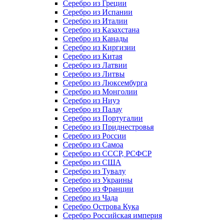
Серебро из Греции
Серебро из Испании
Серебро из Италии
Серебро из Казахстана
Серебро из Канады
Серебро из Киргизии
Серебро из Китая
Серебро из Латвии
Серебро из Литвы
Серебро из Люксембурга
Серебро из Монголии
Серебро из Ниуэ
Серебро из Палау
Серебро из Португалии
Серебро из Приднестровья
Серебро из России
Серебро из Самоа
Серебро из СССР, РСФСР
Серебро из США
Серебро из Тувалу
Серебро из Украины
Серебро из Франции
Серебро из Чада
Серебро Острова Кука
Серебро Российская империя