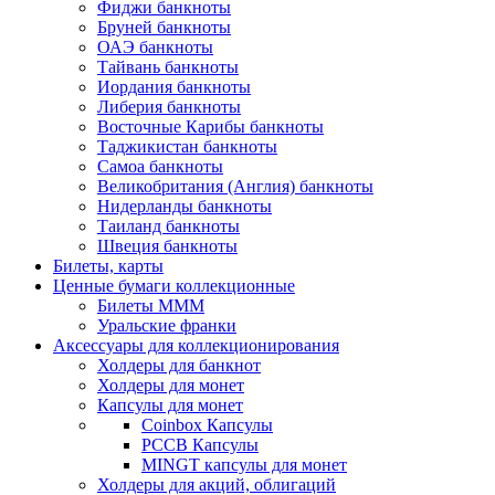
Фиджи банкноты
Бруней банкноты
ОАЭ банкноты
Тайвань банкноты
Иордания банкноты
Либерия банкноты
Восточные Карибы банкноты
Таджикистан банкноты
Самоа банкноты
Великобритания (Англия) банкноты
Нидерланды банкноты
Таиланд банкноты
Швеция банкноты
Билеты, карты
Ценные бумаги коллекционные
Билеты МММ
Уральские франки
Аксессуары для коллекционирования
Холдеры для банкнот
Холдеры для монет
Капсулы для монет
Coinbox Капсулы
РССВ Капсулы
MINGT капсулы для монет
Холдеры для акций, облигаций