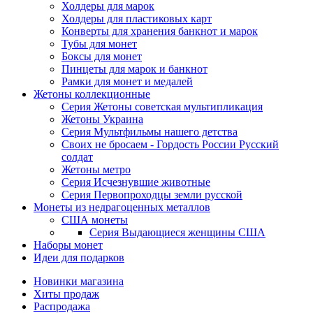
Холдеры для марок
Холдеры для пластиковых карт
Конверты для хранения банкнот и марок
Тубы для монет
Боксы для монет
Пинцеты для марок и банкнот
Рамки для монет и медалей
Жетоны коллекционные
Серия Жетоны советская мультипликация
Жетоны Украина
Серия Мультфильмы нашего детства
Своих не бросаем - Гордость России Русский
солдат
Жетоны метро
Серия Исчезнувшие животные
Серия Первопроходцы земли русской
Монеты из недрагоценных металлов
США монеты
Серия Выдающиеся женщины США
Наборы монет
Идеи для подарков
Новинки магазина
Хиты продаж
Распродажа