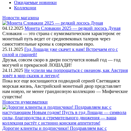
Ожидаемые новинки
Коллекции
Новости магазина
04.12.2025
Монета Словакии 2025 — редкий лосось Дуная
Словакия — это страна с нумизматическим характером: ее
монетный путь ведет от средневековых талеров через
самостоятельные кроны к современным евро.
25.11.2025
Год Лошади уже скачет к нам! Встречаем его с
силой и грацией!
Друзья, совсем скоро в двери постучится новый год — год
могучей и прекрасной ЛОШАДИ!
24.11.2025
Не успели мы попрощаться с океаном, как Австрия
зовёт в мир сказок и легенд!
Пока все еще восхищаются подводной серией Светящаяся
морская жизнь, Австрийский монетный двор представляет
нам новую, не менее грандиозную коллекцию — Мифические
существа!
Новости нумизматики
Дорогие клиенты и подписчики! Поздравляем вас с