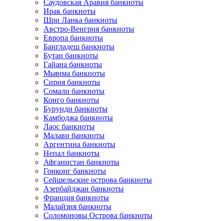
Саудовская Аравия банкноты
Ирак банкноты
Шри Ланка банкноты
Австро-Венгрия банкноты
Европа банкноты
Бангладеш банкноты
Бутан банкноты
Гайана банкноты
Мьянма банкноты
Сирия банкноты
Сомали банкноты
Конго банкноты
Бурунди банкноты
Камбоджа банкноты
Лаос банкноты
Малави банкноты
Аргентина банкноты
Непал банкноты
Афганистан банкноты
Гонконг банкноты
Сейшельские острова банкноты
Азербайджан банкноты
Франция банкноты
Малайзия банкноты
Соломоновы Острова банкноты