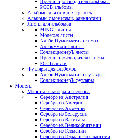
Прочие производители альбомы
РССВ альбомы
Альбомы для пивных крышек
Альбомы с монетами, банкнотами
Листы для альбомов
MINGT листы
Monetoss листы
Альбо Нумисматико листы
Альбоммонет листы
КоллекционерЪ листы
Прочие производители листы
РССВ листы
Футляры для альбомов
Альбо Нумисматико футляры
КоллекционерЪ футляры
Монеты
Монеты и наборы из серебра
Серебро из Австралии
Серебро из Австрии
Серебро из Армении
Серебро из Беларусии
Серебро из Ватикана
Серебро из Великобритании
Серебро из Германии
Серебро из Германской империи