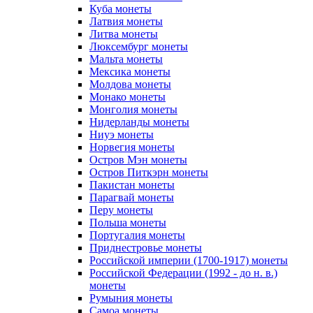
Куба монеты
Латвия монеты
Литва монеты
Люксембург монеты
Мальта монеты
Мексика монеты
Молдова монеты
Монако монеты
Монголия монеты
Нидерланды монеты
Ниуэ монеты
Норвегия монеты
Остров Мэн монеты
Остров Питкэрн монеты
Пакистан монеты
Парагвай монеты
Перу монеты
Польша монеты
Португалия монеты
Приднестровье монеты
Российской империи (1700-1917) монеты
Российской Федерации (1992 - до н. в.)
монеты
Румыния монеты
Самоа монеты