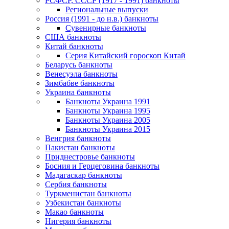
РСФСР, СССР (1917 - 1991) банкноты
Региональные выпуски
Россия (1991 - до н.в.) банкноты
Сувенирные банкноты
США банкноты
Китай банкноты
Серия Китайский гороскоп Китай
Беларусь банкноты
Венесуэла банкноты
Зимбабве банкноты
Украина банкноты
Банкноты Украина 1991
Банкноты Украина 1995
Банкноты Украина 2005
Банкноты Украина 2015
Венгрия банкноты
Пакистан банкноты
Приднестровье банкноты
Босния и Герцеговина банкноты
Мадагаскар банкноты
Сербия банкноты
Туркменистан банкноты
Узбекистан банкноты
Макао банкноты
Нигерия банкноты