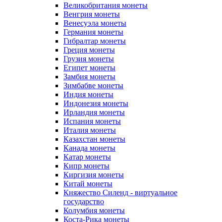
Великобритания монеты
Венгрия монеты
Венесуэла монеты
Германия монеты
Гибралтар монеты
Греция монеты
Грузия монеты
Египет монеты
Замбия монеты
Зимбабве монеты
Индия монеты
Индонезия монеты
Ирландия монеты
Испания монеты
Италия монеты
Казахстан монеты
Канада монеты
Катар монеты
Кипр монеты
Киргизия монеты
Китай монеты
Княжество Силенд - виртуальное
государство
Колумбия монеты
Коста-Рика монеты