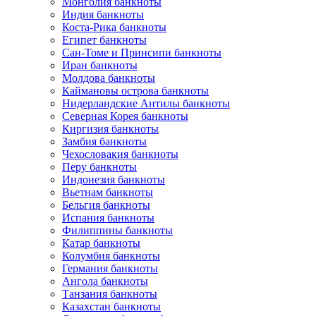
Монголия банкноты
Индия банкноты
Коста-Рика банкноты
Египет банкноты
Сан-Томе и Принсипи банкноты
Иран банкноты
Молдова банкноты
Каймановы острова банкноты
Нидерландские Антилы банкноты
Северная Корея банкноты
Киргизия банкноты
Замбия банкноты
Чехословакия банкноты
Перу банкноты
Индонезия банкноты
Вьетнам банкноты
Бельгия банкноты
Испания банкноты
Филиппины банкноты
Катар банкноты
Колумбия банкноты
Германия банкноты
Ангола банкноты
Танзания банкноты
Казахстан банкноты