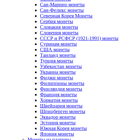
Сан-Марино монеты
Сан-Феликс монеты
Северная Корея Монеты
Сербия монеты
Словакия монеты
Словения монеты
СССР и РСФСР (1921-1991) монеты
Суринам монеты
США монеты
Таиланд монеты
Турция монеты
Узбекистан монеты
Украина монеты
Фиджи монеты
Филиппины монеты
Финляндия монеты
Франция монеты
Хорватия монеты
Швейцария монеты
Шпицберген монеты
Эквадор монеты
Эстония монеты
Южная Корея монеты
Япония монеты
Монеты из платины