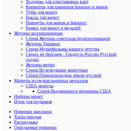
Холдеры для пластиковых карт
Конверты для хранения банкнот и марок
Тубы для монет
Боксы для монет
Пинцеты для марок и банкнот
Рамки для монет и медалей
Жетоны коллекционные
Серия Жетоны советская мультипликация
Общие
Жетоны Украина
впечатлен
Серия Мультфильмы нашего детства
Своих не бросаем - Гордость России Русский
солдат
Жетоны метро
Серия Исчезнувшие животные
Серия Первопроходцы земли русской
Монеты из недрагоценных металлов
США монеты
Серия Выдающиеся женщины США
Представь
Наборы монет
Идеи для подарков
Отправит
отзыв
Новинки магазина
Хиты продаж
Распродажа
Ожидаемые новинки