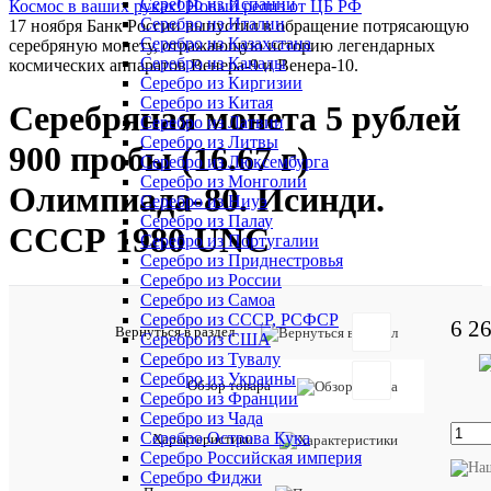
Серебро из Испании
Космос в ваших руках! Новый релиз от ЦБ РФ
Серебро из Италии
17 ноября Банк России выпустил в обращение потрясающую
Серебро из Казахстана
серебряную монету, отражающую историю легендарных
Серебро из Канады
космических аппаратов Венера-9 и Венера-10.
Серебро из Киргизии
Серебро из Китая
Серебряная монета 5 рублей
Серебро из Латвии
Серебро из Литвы
900 пробы (16.67 г)
Серебро из Люксембурга
Серебро из Монголии
Олимпиада-80. Исинди.
Серебро из Ниуэ
Серебро из Палау
СССР 1980 UNC
Серебро из Португалии
Серебро из Приднестровья
Серебро из России
Серебро из Самоа
Серебро из СССР, РСФСР
6 2
Отзывов:
Вернуться в раздел
Серебро из США
Серебро из Тувалу
Серебро из Украины
Обзор товара
Серебро из Франции
Серебро из Чада
Серебро Острова Кука
Характеристики
Добавить
Серебро Российская империя
отзыв
Серебро Фиджи