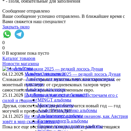
*
- Поля, обязательные для заполнения
Сообщение отправлено
Ваше сообщение успешно отправлено. В ближайшее время с
Вами свяжется наш специалист
Закрыть окно
0
0
0
В корзине
пока пусто
Каталог товаров
Новости магазина
Альбомы
Альбом для значков
04.12.2025
Монета Словакии 2025 — редкий лосось Дуная
Альбомы для визиток, карт, коллекционных
Словакия — это страна с нумизматическим характером: ее
карточек
монетный путь ведет от средневековых талеров через
Альбомы для марок
самостоятельные кроны к современным евро.
Альбомы для монет и банкнот
25.11.2025
Год Лошади уже скачет к нам! Встречаем его с
MINGT альбомы
силой и грацией!
Monetoss альбомы
Друзья, совсем скоро в двери постучится новый год — год
Альбо Нумисматико альбомы
могучей и прекрасной ЛОШАДИ!
Альбоммонет альбомы
24.11.2025
Не успели мы попрощаться с океаном, как Австрия
КоллекционерЪ альбомы
зовёт в мир сказок и легенд!
Прочие производители альбомы
Пока все еще восхищаются подводной серией Светящаяся