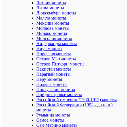
Латвия монеты
Толщина
Литва монеты
(мм):
Люксембург монеты
2,4
Мальта монеты
Мексика монеты
Вес
Молдова монеты
монеты
Монако монеты
(г):
16,67
Монголия монеты
Нидерланды монеты
Масса
Ниуэ монеты
чистого
Норвегия монеты
металла
Остров Мэн монеты
(г):
Остров Питкэрн монеты
15
Пакистан монеты
Парагвай монеты
Упаковка:
монета
Перу монеты
в
Польша монеты
капсуле
Португалия монеты
Приднестровье монеты
Страна:
Российской империи (1700-1917) монеты
СССР
Российской Федерации (1992 - до н. в.)
монеты
Описание
Румыния монеты
товара:
Самоа монеты
Монета
Сан-Марино монеты