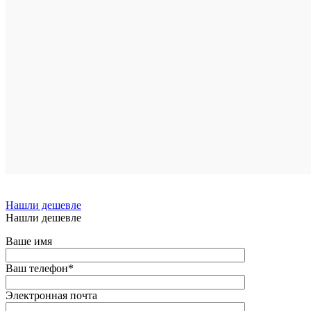
Подписа
Подробн
Сравнен
В
избранн
Недосту
Нашли дешевле
Нашли дешевле
Ваше имя
Ваш телефон
*
Электронная почта