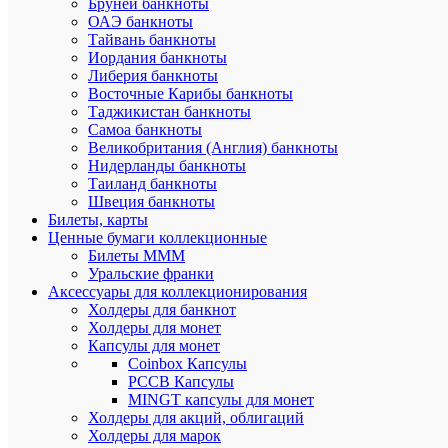
Бруней банкноты
Ваша
ОАЭ банкноты
оценка:
Тайвань банкноты
Опыт
Иордания банкноты
использов
Либерия банкноты
Ме
Восточные Карибы банкноты
мес
Таджикистан банкноты
Нес
Самоа банкноты
мес
Великобритания (Англия) банкноты
Нес
Нидерланды банкноты
дн
Таиланд банкноты
Бо
год
Швеция банкноты
Билеты, карты
Достоинст
Ценные бумаги коллекционные
Билеты МММ
Уральские франки
Аксессуары для коллекционирования
Холдеры для банкнот
Холдеры для монет
Капсулы для монет
Coinbox Капсулы
РССВ Капсулы
MINGT капсулы для монет
Недостатк
Холдеры для акций, облигаций
Холдеры для марок