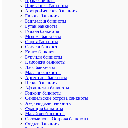
Ирак банкноты
Дл
Шри Ланка банкноты
18
упа
Австро-Венгрия банкноты
Европа банкноты
Вы
Бангладеш банкноты
1
упа
Бутан банкноты
Гайана банкноты
769
Ар
Мьянма банкноты
Сирия банкноты
До
Загр
Сомали банкноты
фо
Конго банкноты
5
Бурунди банкноты
Но
рубл
Камбоджа банкноты
Лаос банкноты
Год
Малави банкноты
1980
вы
Аргентина банкноты
(пе
Непал банкноты
Афганистан банкноты
Олим
Се
Гонконг банкноты
80
Сейшельские острова банкноты
UNC
Азербайджан банкноты
Со
Франция банкноты
Сере
Ма
Малайзия банкноты
Соломоновы Острова банкноты
Добавит
Фиджи банкноты
отзыв