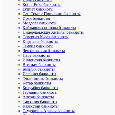
Ширина
12
Коста-Рика банкноты
упаковки
Египет банкноты
Длина
18
Сан-Томе и Принсипи банкноты
упаковки
Иран банкноты
Высота
1
Молдова банкноты
упаковки
Каймановы острова банкноты
Артикул
769
Нидерландские Антилы банкноты
Дополнит
Северная Корея банкноты
Загрузи
фотограф
Киргизия банкноты
5
Замбия банкноты
Номинал
рублей
Чехословакия банкноты
Перу банкноты
Индонезия банкноты
Вьетнам банкноты
ХА
Бельгия банкноты
Испания банкноты
Филиппины банкноты
Катар банкноты
Про
Колумбия банкноты
Германия банкноты
Mon
Бр
Ангола банкноты
loisir
Танзания банкноты
Казахстан банкноты
Ши
12
Саудовская Аравия банкноты
упа