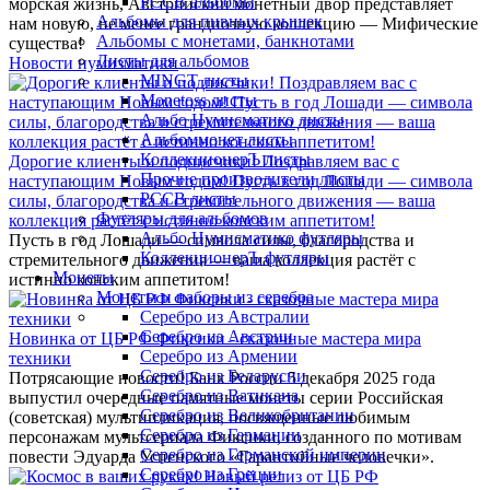
РССВ альбомы
морская жизнь, Австрийский монетный двор представляет
Альбомы для пивных крышек
нам новую, не менее грандиозную коллекцию — Мифические
Альбомы с монетами, банкнотами
существа!
Листы для альбомов
Новости нумизматики
MINGT листы
Monetoss листы
Альбо Нумисматико листы
Альбоммонет листы
КоллекционерЪ листы
Дорогие клиенты и подписчики! Поздравляем вас с
Прочие производители листы
наступающим Новым годом! Пусть в год Лошади — символа
РССВ листы
силы, благородства и стремительного движения — ваша
Футляры для альбомов
коллекция растёт с истинно конским аппетитом!
Альбо Нумисматико футляры
Пусть в год Лошади — символа силы, благородства и
КоллекционерЪ футляры
стремительного движения — ваша коллекция растёт с
Монеты
истинно конским аппетитом!
Монеты и наборы из серебра
Серебро из Австралии
Серебро из Австрии
Новинка от ЦБ РФ Фиксики - сказочные мастера мира
Серебро из Армении
техники
Серебро из Беларусии
Потрясающие новости! Банк России 5 декабря 2025 года
Серебро из Ватикана
выпустил очередные памятные монеты серии Российская
Серебро из Великобритании
(советская) мультипликация, посвященные любимым
Серебро из Германии
персонажам мультсериала Фиксики, созданного по мотивам
Серебро из Германской империи
повести Эдуарда Успенского «Гарантийные человечки».
Серебро из Греции