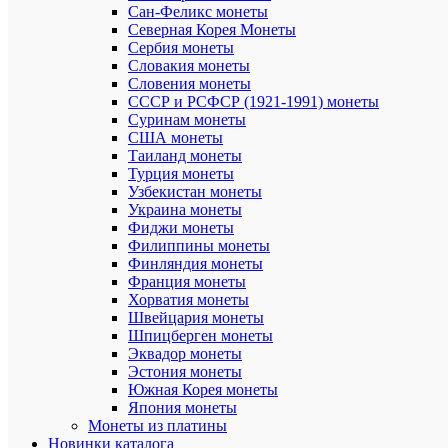
посвящена
Сан-Феликс монеты
XXII
Северная Корея Монеты
Летним
Сербия монеты
Олимпийс
Словакия монеты
играм
Словения монеты
в
СССР и РСФСР (1921-1991) монеты
Москве,
которые
Суринам монеты
состоялис
США монеты
с
Таиланд монеты
19
Турция монеты
июля
Узбекистан монеты
по
Украина монеты
3
Фиджи монеты
августа
Филиппины монеты
1980
года.
Финляндия монеты
Франция монеты
Впервые
Хорватия монеты
коллекцио
Швейцария монеты
монеты
Шпицберген монеты
из
Эквадор монеты
драгоцен
Эстония монеты
металлов
Южная Корея монеты
в
СССР
Япония монеты
выпустили
Монеты из платины
к
Новинки каталога