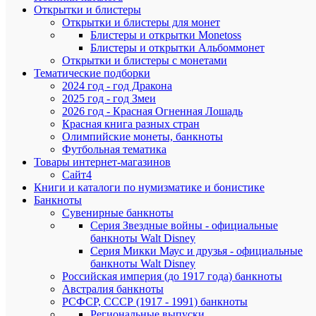
летним
Открытки и блистеры
Олимпийс
Открытки и блистеры для монет
играм
Блистеры и открытки Monetoss
1980
Блистеры и открытки Альбоммонет
года.
Открытки и блистеры с монетами
Масштаб
предстоя
Тематические подборки
чеканки
2024 год - год Дракона
был
2025 год - год Змеи
настолько
2026 год - Красная Огненная Лошадь
грандиозен
Красная книга разных стран
что
Олимпийские монеты, банкноты
пришлось
Футбольная тематика
докупать
Товары интернет-магазинов
серебро
на
Сайт4
междунар
Книги и каталоги по нумизматике и бонистике
рынках.
Банкноты
Сувенирные банкноты
Исинди
Серия Звездные войны - официальные
—
банкноты Walt Disney
древняя
Серия Микки Маус и друзья - официальные
грузинска
банкноты Walt Disney
игра,
воспроизв
Российская империя (до 1917 года) банкноты
битву
Австралия банкноты
между
РСФСР, СССР (1917 - 1991) банкноты
группами
Региональные выпуски