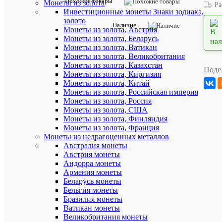
Похожие товары
Монеты из золота
Ра
Артикул:
Инвестиционные монеты Знаки зодиака,
769
золото
Наличие
Монеты из золота, Австрия
Описан
Монеты из золота, Беларусь
товара:
Монеты из золота, Ватикан
Монеты из золота, Великобритания
Серебряна
Монеты из золота, Казахстан
монета
Поде
Монеты из золота, Киргизия
5
рублей
Монеты из золота, Китай
900
Монеты из золота, Российская империя
пробы
Монеты из золота, Россия
(16.67
Монеты из золота, США
г)
Монеты из золота, Финляндия
Олимпиада
Монеты из золота, Франция
Исинди.
Монеты из недрагоценных металлов
СССР
Австралия монеты
1980
Австрия монеты
Сохраннос
Андорра монеты
UNC
Армения монеты
(превосхо
Беларусь монеты
Бельгия монеты
Тип:
Бразилия монеты
Памятная,
Ватикан монеты
юбилейна
Великобритания монеты