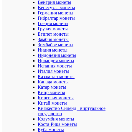
Серия:
Венгрия монеты
Олимпиада
Венесуэла монеты
Германия монеты
Год
Гибралтар монеты
выпуска:
Греция монеты
1980
Грузия монеты
Египет монеты
Номинал:
Замбия монеты
5
рублей
Зимбабве монеты
Индия монеты
Сертифик
Индонезия монеты
подлиннос
Ирландия монеты
отсутству
Испания монеты
Италия монеты
Диаметр
Казахстан монеты
(мм):
Канада монеты
33
Катар монеты
Тираж
Кипр монеты
(шт):
Киргизия монеты
221
Китай монеты
740
Княжество Силенд - виртуальное
государство
Материал:
Колумбия монеты
Серебро
Коста-Рика монеты
(900
пробы)
Куба монеты