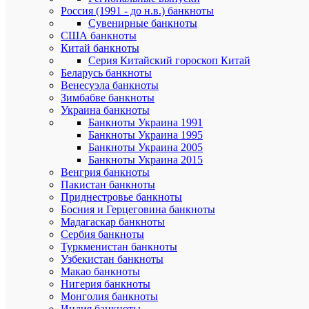
всадников,
Россия (1991 - до н.в.) банкноты
с
Сувенирные банкноты
использов
США банкноты
метательн
Китай банкноты
копья
(исинди)
Серия Китайский гороскоп Китай
длиной
Беларусь банкноты
1,5
Венесуэла банкноты
м
Зимбабве банкноты
с
Украина банкноты
тупыми
Банкноты Украина 1991
концами,
Банкноты Украина 1995
один
Банкноты Украина 2005
из
которых
Банкноты Украина 2015
имеет
Венгрия банкноты
предохра
Пакистан банкноты
головку
Приднестровье банкноты
из
Босния и Герцеговина банкноты
кожи
Мадагаскар банкноты
или
Сербия банкноты
резины.
Туркменистан банкноты
Узбекистан банкноты
Характе
Все
Макао банкноты
характ
Нигерия банкноты
Mon
Бренд
Монголия банкноты
loisir
Индия банкноты