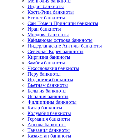
Монголия банкноты
Индия банкноты
Коста-Рика банкноты
Египет банкноты
Сан-Томе и Принсипи банкноты
Иран банкноты
Молдова банкноты
Каймановы острова банкноты
Нидерландские Антилы банкноты
Северная Корея банкноты
Киргизия банкноты
Замбия банкноты
Чехословакия банкноты
Перу банкноты
Индонезия банкноты
Вьетнам банкноты
Бельгия банкноты
Испания банкноты
Филиппины банкноты
Катар банкноты
Колумбия банкноты
Германия банкноты
Ангола банкноты
Танзания банкноты
Казахстан банкноты