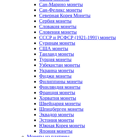
Сан-Марино монеты
Сан-Феликс монеты
Северная Корея Монеты
Сербия монеты
Словакия монеты
Словения монеты
СССР и РСФСР (1921-1991) монеты
Суринам монеты
США монеты
Таиланд монеты
Турция монеты
Узбекистан монеты
Украина монеты
Фиджи монеты
Филиппины монеты
Финляндия монеты
Франция монеты
Хорватия монеты
Швейцария монеты
Шпицберген монеты
Эквадор монеты
Эстония монеты
Южная Корея монеты
Япония монеты
Монеты из платины