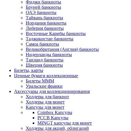
Фиджи банкноты
Бруней банкноты
ОАЭ банкноты
Тайвань банкноты
Иордания банкноты
Либерия банкноты
Восточные Карибы банкноты
Таджикистан банкноты
Самоа банкноты
Великобритания (Англия) банкноты
Нидерланды банкноты
Таиланд банкноты
Швеция банкноты
Билеты, карты
Ценные бумаги коллекционные
Билеты МММ
Уральские франки
Аксессуары для коллекционирования
Холдеры для банкнот
Холдеры для монет
Капсулы для монет
Coinbox Капсулы
РССВ Капсулы
MINGT капсулы для монет
Холдеры для акций, облигаций