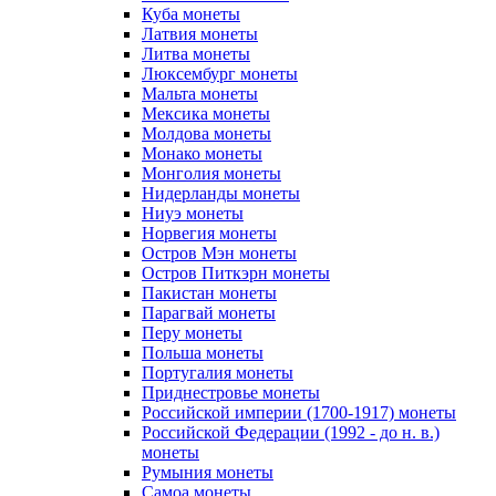
Куба монеты
Латвия монеты
Литва монеты
Люксембург монеты
Мальта монеты
Мексика монеты
Молдова монеты
Монако монеты
Монголия монеты
Нидерланды монеты
Ниуэ монеты
Норвегия монеты
Остров Мэн монеты
Остров Питкэрн монеты
Пакистан монеты
Парагвай монеты
Перу монеты
Польша монеты
Португалия монеты
Приднестровье монеты
Российской империи (1700-1917) монеты
Российской Федерации (1992 - до н. в.)
монеты
Румыния монеты
Самоа монеты