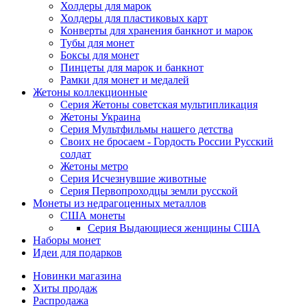
Холдеры для марок
Холдеры для пластиковых карт
Конверты для хранения банкнот и марок
Тубы для монет
Боксы для монет
Пинцеты для марок и банкнот
Рамки для монет и медалей
Жетоны коллекционные
Серия Жетоны советская мультипликация
Жетоны Украина
Серия Мультфильмы нашего детства
Своих не бросаем - Гордость России Русский
солдат
Жетоны метро
Серия Исчезнувшие животные
Серия Первопроходцы земли русской
Монеты из недрагоценных металлов
США монеты
Серия Выдающиеся женщины США
Наборы монет
Идеи для подарков
Новинки магазина
Хиты продаж
Распродажа