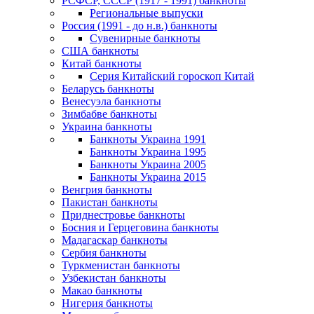
РСФСР, СССР (1917 - 1991) банкноты
Региональные выпуски
Россия (1991 - до н.в.) банкноты
Сувенирные банкноты
США банкноты
Китай банкноты
Серия Китайский гороскоп Китай
Беларусь банкноты
Венесуэла банкноты
Зимбабве банкноты
Украина банкноты
Банкноты Украина 1991
Банкноты Украина 1995
Банкноты Украина 2005
Банкноты Украина 2015
Венгрия банкноты
Пакистан банкноты
Приднестровье банкноты
Босния и Герцеговина банкноты
Мадагаскар банкноты
Сербия банкноты
Туркменистан банкноты
Узбекистан банкноты
Макао банкноты
Нигерия банкноты