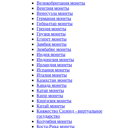
Великобритания монеты
Венгрия монеты
Венесуэла монеты
Германия монеты
Гибралтар монеты
Греция монеты
Грузия монеты
Египет монеты
Замбия монеты
Зимбабве монеты
Индия монеты
Индонезия монеты
Ирландия монеты
Испания монеты
Италия монеты
Казахстан монеты
Канада монеты
Катар монеты
Кипр монеты
Киргизия монеты
Китай монеты
Княжество Силенд - виртуальное
государство
Колумбия монеты
Коста-Рика монеты