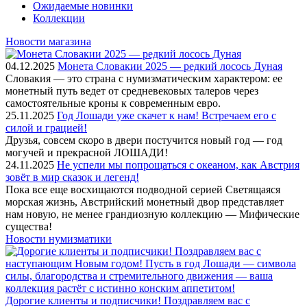
Ожидаемые новинки
Коллекции
Новости магазина
04.12.2025
Монета Словакии 2025 — редкий лосось Дуная
Словакия — это страна с нумизматическим характером: ее
монетный путь ведет от средневековых талеров через
самостоятельные кроны к современным евро.
25.11.2025
Год Лошади уже скачет к нам! Встречаем его с
силой и грацией!
Друзья, совсем скоро в двери постучится новый год — год
могучей и прекрасной ЛОШАДИ!
24.11.2025
Не успели мы попрощаться с океаном, как Австрия
зовёт в мир сказок и легенд!
Пока все еще восхищаются подводной серией Светящаяся
морская жизнь, Австрийский монетный двор представляет
нам новую, не менее грандиозную коллекцию — Мифические
существа!
Новости нумизматики
Дорогие клиенты и подписчики! Поздравляем вас с