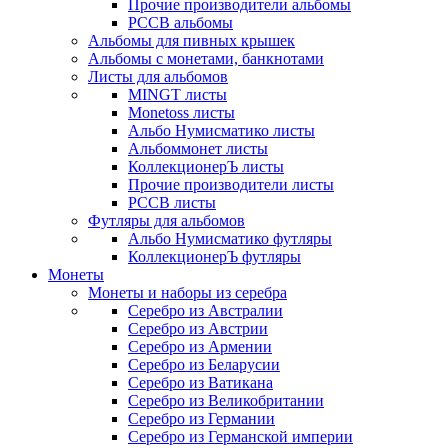
Прочие производители альбомы
РССВ альбомы
Альбомы для пивных крышек
Альбомы с монетами, банкнотами
Листы для альбомов
MINGT листы
Monetoss листы
Альбо Нумисматико листы
Альбоммонет листы
КоллекционерЪ листы
Прочие производители листы
РССВ листы
Футляры для альбомов
Альбо Нумисматико футляры
КоллекционерЪ футляры
Монеты
Монеты и наборы из серебра
Серебро из Австралии
Серебро из Австрии
Серебро из Армении
Серебро из Беларусии
Серебро из Ватикана
Серебро из Великобритании
Серебро из Германии
Серебро из Германской империи