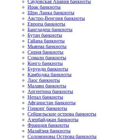
Саудовская Аравия банкноты
Ирак банкноты
Шри Ланка банкноты
Австро-Венгрия банкноты
Европа банкноты
Бангладеш банкноты
Бутан банкноты
Гайана банкноты
Мьянма банкноты
Сирия банкноты
Сомали банкноты
Конго банкноты
Бурунди банкноты
Камбоджа банкноты
Лаос банкноты
Малави банкноты
Аргентина банкноты
Непал банкноты
Афганистан банкноты
Гонконг банкноты
Сейшельские острова банкноты
Азербайджан банкноты
Франция банкноты
Малайзия банкноты
Соломоновы Острова банкноты