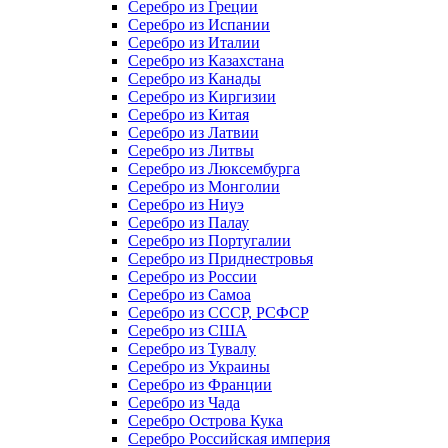
Серебро из Греции
Серебро из Испании
Серебро из Италии
Серебро из Казахстана
Серебро из Канады
Серебро из Киргизии
Серебро из Китая
Серебро из Латвии
Серебро из Литвы
Серебро из Люксембурга
Серебро из Монголии
Серебро из Ниуэ
Серебро из Палау
Серебро из Португалии
Серебро из Приднестровья
Серебро из России
Серебро из Самоа
Серебро из СССР, РСФСР
Серебро из США
Серебро из Тувалу
Серебро из Украины
Серебро из Франции
Серебро из Чада
Серебро Острова Кука
Серебро Российская империя