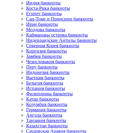
Индия банкноты
Коста-Рика банкноты
Египет банкноты
Сан-Томе и Принсипи банкноты
Иран банкноты
Молдова банкноты
Каймановы острова банкноты
Нидерландские Антилы банкноты
Северная Корея банкноты
Киргизия банкноты
Замбия банкноты
Чехословакия банкноты
Перу банкноты
Индонезия банкноты
Вьетнам банкноты
Бельгия банкноты
Испания банкноты
Филиппины банкноты
Катар банкноты
Колумбия банкноты
Германия банкноты
Ангола банкноты
Танзания банкноты
Казахстан банкноты
Саудовская Аравия банкноты