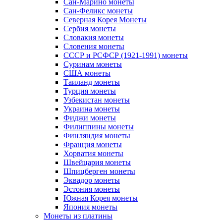
Сан-Марино монеты
Сан-Феликс монеты
Северная Корея Монеты
Сербия монеты
Словакия монеты
Словения монеты
СССР и РСФСР (1921-1991) монеты
Суринам монеты
США монеты
Таиланд монеты
Турция монеты
Узбекистан монеты
Украина монеты
Фиджи монеты
Филиппины монеты
Финляндия монеты
Франция монеты
Хорватия монеты
Швейцария монеты
Шпицберген монеты
Эквадор монеты
Эстония монеты
Южная Корея монеты
Япония монеты
Монеты из платины