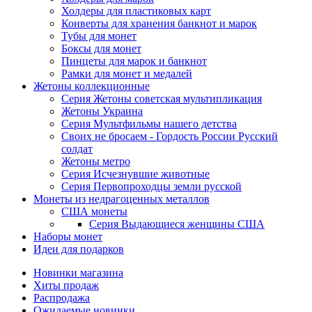
Холдеры для пластиковых карт
Конверты для хранения банкнот и марок
Тубы для монет
Боксы для монет
Пинцеты для марок и банкнот
Рамки для монет и медалей
Жетоны коллекционные
Серия Жетоны советская мультипликация
Жетоны Украина
Серия Мультфильмы нашего детства
Своих не бросаем - Гордость России Русский
солдат
Жетоны метро
Серия Исчезнувшие животные
Серия Первопроходцы земли русской
Монеты из недрагоценных металлов
США монеты
Серия Выдающиеся женщины США
Наборы монет
Идеи для подарков
Новинки магазина
Хиты продаж
Распродажа
Ожидаемые новинки