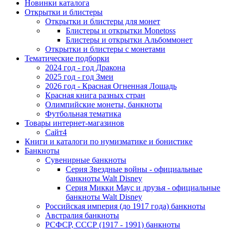
Новинки каталога
Открытки и блистеры
Открытки и блистеры для монет
Блистеры и открытки Monetoss
Блистеры и открытки Альбоммонет
Открытки и блистеры с монетами
Тематические подборки
2024 год - год Дракона
2025 год - год Змеи
2026 год - Красная Огненная Лошадь
Красная книга разных стран
Олимпийские монеты, банкноты
Футбольная тематика
Товары интернет-магазинов
Сайт4
Книги и каталоги по нумизматике и бонистике
Банкноты
Сувенирные банкноты
Серия Звездные войны - официальные
банкноты Walt Disney
Серия Микки Маус и друзья - официальные
банкноты Walt Disney
Российская империя (до 1917 года) банкноты
Австралия банкноты
РСФСР, СССР (1917 - 1991) банкноты