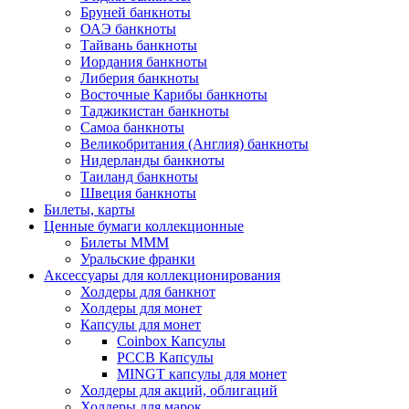
Бруней банкноты
ОАЭ банкноты
Тайвань банкноты
Иордания банкноты
Либерия банкноты
Восточные Карибы банкноты
Таджикистан банкноты
Самоа банкноты
Великобритания (Англия) банкноты
Нидерланды банкноты
Таиланд банкноты
Швеция банкноты
Билеты, карты
Ценные бумаги коллекционные
Билеты МММ
Уральские франки
Аксессуары для коллекционирования
Холдеры для банкнот
Холдеры для монет
Капсулы для монет
Coinbox Капсулы
РССВ Капсулы
MINGT капсулы для монет
Холдеры для акций, облигаций
Холдеры для марок