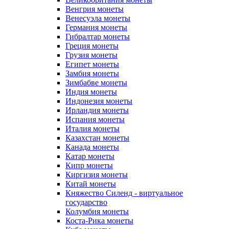
Венгрия монеты
Венесуэла монеты
Германия монеты
Гибралтар монеты
Греция монеты
Грузия монеты
Египет монеты
Замбия монеты
Зимбабве монеты
Индия монеты
Индонезия монеты
Ирландия монеты
Испания монеты
Италия монеты
Казахстан монеты
Канада монеты
Катар монеты
Кипр монеты
Киргизия монеты
Китай монеты
Княжество Силенд - виртуальное
государство
Колумбия монеты
Коста-Рика монеты