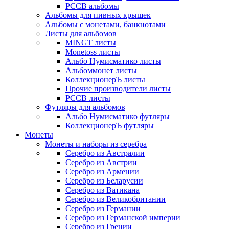
РССВ альбомы
Альбомы для пивных крышек
Альбомы с монетами, банкнотами
Листы для альбомов
MINGT листы
Monetoss листы
Альбо Нумисматико листы
Альбоммонет листы
КоллекционерЪ листы
Прочие производители листы
РССВ листы
Футляры для альбомов
Альбо Нумисматико футляры
КоллекционерЪ футляры
Монеты
Монеты и наборы из серебра
Серебро из Австралии
Серебро из Австрии
Серебро из Армении
Серебро из Беларусии
Серебро из Ватикана
Серебро из Великобритании
Серебро из Германии
Серебро из Германской империи
Серебро из Греции