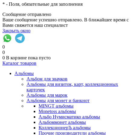
*
- Поля, обязательные для заполнения
Сообщение отправлено
Ваше сообщение успешно отправлено. В ближайшее время с
Вами свяжется наш специалист
Закрыть окно
0
0
0
В корзине
пока пусто
Каталог товаров
Альбомы
Альбом для значков
Альбомы для визиток, карт, коллекционных
карточек
Альбомы для марок
Альбомы для монет и банкнот
MINGT альбомы
Monetoss альбомы
Альбо Нумисматико альбомы
Альбоммонет альбомы
КоллекционерЪ альбомы
Прочие производители альбомы