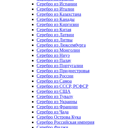
Серебро из Испании
Серебро из Италии
Серебро из Казахстана
Серебро из Канады
Серебро из Киргизии
Серебро из Китая
Серебро из Латвии
Серебро из Литвы
Серебро из Люксембурга
Серебро из Монголии
Серебро из Ниуэ
Серебро из Палау
Серебро из Португалии
Серебро из Приднестровья
Серебро из России
Серебро из Самоа
Серебро из СССР, РСФСР
Серебро из США
Серебро из Тувалу
Серебро из Украины
Серебро из Франции
Серебро из Чада
Серебро Острова Кука
Серебро Российская империя
Серебро Фиджи