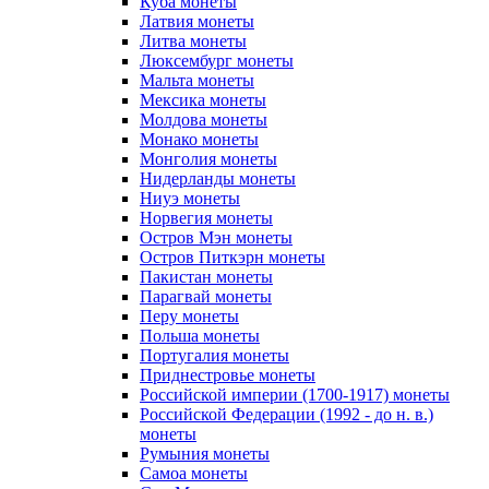
Куба монеты
Латвия монеты
Литва монеты
Люксембург монеты
Мальта монеты
Мексика монеты
Молдова монеты
Монако монеты
Монголия монеты
Нидерланды монеты
Ниуэ монеты
Норвегия монеты
Остров Мэн монеты
Остров Питкэрн монеты
Пакистан монеты
Парагвай монеты
Перу монеты
Польша монеты
Португалия монеты
Приднестровье монеты
Российской империи (1700-1917) монеты
Российской Федерации (1992 - до н. в.)
монеты
Румыния монеты
Самоа монеты