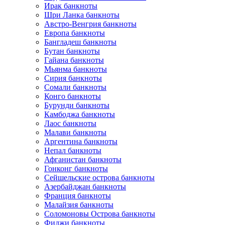
Ирак банкноты
Шри Ланка банкноты
Австро-Венгрия банкноты
Европа банкноты
Бангладеш банкноты
Бутан банкноты
Гайана банкноты
Мьянма банкноты
Сирия банкноты
Сомали банкноты
Конго банкноты
Бурунди банкноты
Камбоджа банкноты
Лаос банкноты
Малави банкноты
Аргентина банкноты
Непал банкноты
Афганистан банкноты
Гонконг банкноты
Сейшельские острова банкноты
Азербайджан банкноты
Франция банкноты
Малайзия банкноты
Соломоновы Острова банкноты
Фиджи банкноты