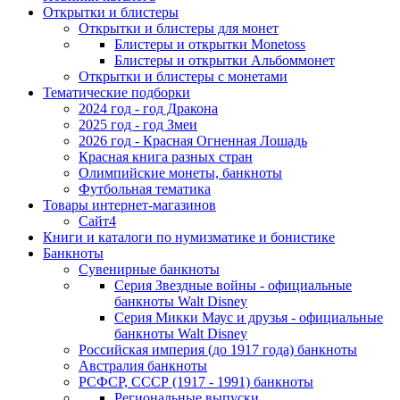
Открытки и блистеры
Открытки и блистеры для монет
Блистеры и открытки Monetoss
Блистеры и открытки Альбоммонет
Открытки и блистеры с монетами
Тематические подборки
2024 год - год Дракона
2025 год - год Змеи
2026 год - Красная Огненная Лошадь
Красная книга разных стран
Олимпийские монеты, банкноты
Футбольная тематика
Товары интернет-магазинов
Сайт4
Книги и каталоги по нумизматике и бонистике
Банкноты
Сувенирные банкноты
Серия Звездные войны - официальные
банкноты Walt Disney
Серия Микки Маус и друзья - официальные
банкноты Walt Disney
Российская империя (до 1917 года) банкноты
Австралия банкноты
РСФСР, СССР (1917 - 1991) банкноты
Региональные выпуски