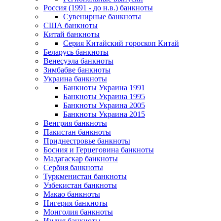
Россия (1991 - до н.в.) банкноты
Сувенирные банкноты
США банкноты
Китай банкноты
Серия Китайский гороскоп Китай
Беларусь банкноты
Венесуэла банкноты
Зимбабве банкноты
Украина банкноты
Банкноты Украина 1991
Банкноты Украина 1995
Банкноты Украина 2005
Банкноты Украина 2015
Венгрия банкноты
Пакистан банкноты
Приднестровье банкноты
Босния и Герцеговина банкноты
Мадагаскар банкноты
Сербия банкноты
Туркменистан банкноты
Узбекистан банкноты
Макао банкноты
Нигерия банкноты
Монголия банкноты
Индия банкноты