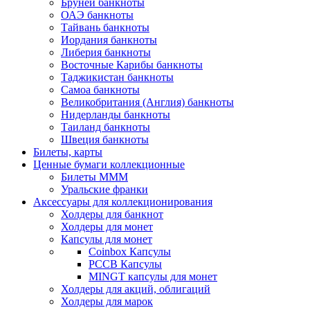
Бруней банкноты
ОАЭ банкноты
Тайвань банкноты
Иордания банкноты
Либерия банкноты
Восточные Карибы банкноты
Таджикистан банкноты
Самоа банкноты
Великобритания (Англия) банкноты
Нидерланды банкноты
Таиланд банкноты
Швеция банкноты
Билеты, карты
Ценные бумаги коллекционные
Билеты МММ
Уральские франки
Аксессуары для коллекционирования
Холдеры для банкнот
Холдеры для монет
Капсулы для монет
Coinbox Капсулы
РССВ Капсулы
MINGT капсулы для монет
Холдеры для акций, облигаций
Холдеры для марок