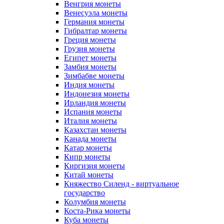
Венгрия монеты
Венесуэла монеты
Германия монеты
Гибралтар монеты
Греция монеты
Грузия монеты
Египет монеты
Замбия монеты
Зимбабве монеты
Индия монеты
Индонезия монеты
Ирландия монеты
Испания монеты
Италия монеты
Казахстан монеты
Канада монеты
Катар монеты
Кипр монеты
Киргизия монеты
Китай монеты
Княжество Силенд - виртуальное
государство
Колумбия монеты
Коста-Рика монеты
Куба монеты