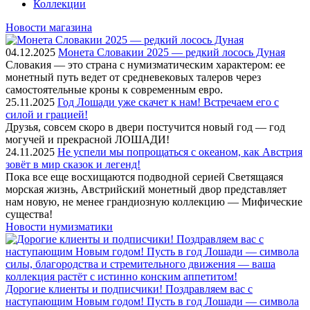
Коллекции
Новости магазина
04.12.2025
Монета Словакии 2025 — редкий лосось Дуная
Словакия — это страна с нумизматическим характером: ее
монетный путь ведет от средневековых талеров через
самостоятельные кроны к современным евро.
25.11.2025
Год Лошади уже скачет к нам! Встречаем его с
силой и грацией!
Друзья, совсем скоро в двери постучится новый год — год
могучей и прекрасной ЛОШАДИ!
24.11.2025
Не успели мы попрощаться с океаном, как Австрия
зовёт в мир сказок и легенд!
Пока все еще восхищаются подводной серией Светящаяся
морская жизнь, Австрийский монетный двор представляет
нам новую, не менее грандиозную коллекцию — Мифические
существа!
Новости нумизматики
Дорогие клиенты и подписчики! Поздравляем вас с
наступающим Новым годом! Пусть в год Лошади — символа