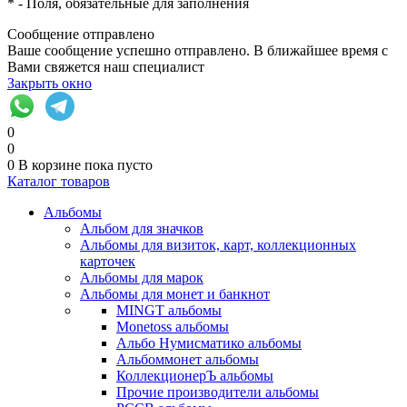
*
- Поля, обязательные для заполнения
Сообщение отправлено
Ваше сообщение успешно отправлено. В ближайшее время с
Вами свяжется наш специалист
Закрыть окно
0
0
0
В корзине
пока пусто
Каталог товаров
Альбомы
Альбом для значков
Альбомы для визиток, карт, коллекционных
карточек
Альбомы для марок
Альбомы для монет и банкнот
MINGT альбомы
Monetoss альбомы
Альбо Нумисматико альбомы
Альбоммонет альбомы
КоллекционерЪ альбомы
Прочие производители альбомы