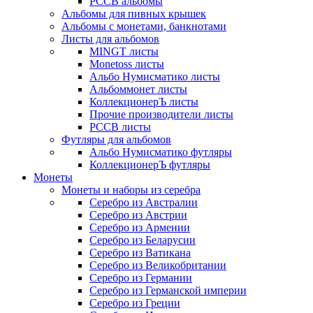
РССВ альбомы
Альбомы для пивных крышек
Альбомы с монетами, банкнотами
Листы для альбомов
MINGT листы
Monetoss листы
Альбо Нумисматико листы
Альбоммонет листы
КоллекционерЪ листы
Прочие производители листы
РССВ листы
Футляры для альбомов
Альбо Нумисматико футляры
КоллекционерЪ футляры
Монеты
Монеты и наборы из серебра
Серебро из Австралии
Серебро из Австрии
Серебро из Армении
Серебро из Беларусии
Серебро из Ватикана
Серебро из Великобритании
Серебро из Германии
Серебро из Германской империи
Серебро из Греции