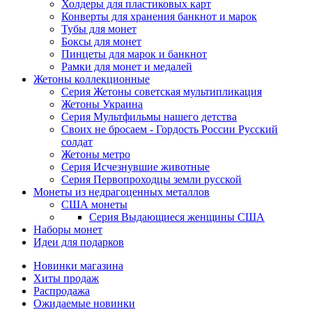
Холдеры для пластиковых карт
Конверты для хранения банкнот и марок
Тубы для монет
Боксы для монет
Пинцеты для марок и банкнот
Рамки для монет и медалей
Жетоны коллекционные
Серия Жетоны советская мультипликация
Жетоны Украина
Серия Мультфильмы нашего детства
Своих не бросаем - Гордость России Русский
солдат
Жетоны метро
Серия Исчезнувшие животные
Серия Первопроходцы земли русской
Монеты из недрагоценных металлов
США монеты
Серия Выдающиеся женщины США
Наборы монет
Идеи для подарков
Новинки магазина
Хиты продаж
Распродажа
Ожидаемые новинки