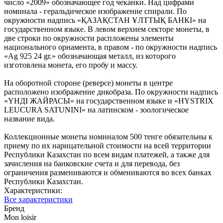
число «2009» обозначающее год чеканки. Над цифрами
номинала - геральдическое изображение спирали. По
окружности надпись «ҚАЗАҚСТАН ҰЛТТЫҚ БАНКІ» на
государственном языке. В левом верхнем секторе монеты, в
две строки по окружности распложены элементы
национального орнамента, в правом - по окружности надпись
«Ag 925 24 gr.» обозначающая металл, из которого
изготовлена монета, его пробу и массу.
На оборотной стороне (реверсе) монеты в центре
расположено изображение дикобраза. По окружности надпись
«ҮНДІ ЖАЙРАСЫ» на государственном языке и «HYSTRIX
LEUCURA SATUNINI» на латинском - зоологическое
название вида.
Коллекционные монеты номиналом 500 тенге обязательны к
приему по их нарицательной стоимости на всей территории
Республики Казахстан по всем видам платежей, а также для
зачисления на банковские счета и для перевода, без
ограничения размениваются и обмениваются во всех банках
Республики Казахстан.
Характеристики:
Все характеристики
Бренд
Mon loisir