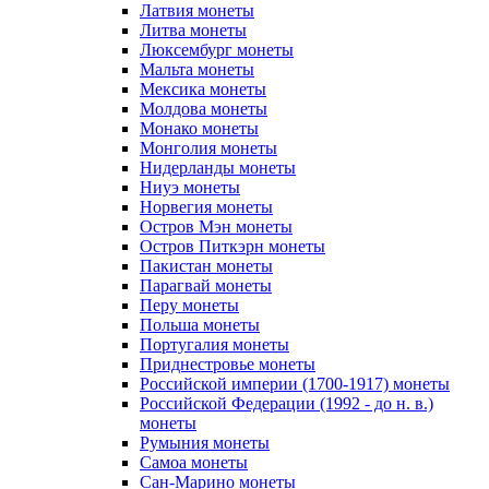
Латвия монеты
Литва монеты
Люксембург монеты
Мальта монеты
Мексика монеты
Молдова монеты
Монако монеты
Монголия монеты
Нидерланды монеты
Ниуэ монеты
Норвегия монеты
Остров Мэн монеты
Остров Питкэрн монеты
Пакистан монеты
Парагвай монеты
Перу монеты
Польша монеты
Португалия монеты
Приднестровье монеты
Российской империи (1700-1917) монеты
Российской Федерации (1992 - до н. в.)
монеты
Румыния монеты
Самоа монеты
Сан-Марино монеты