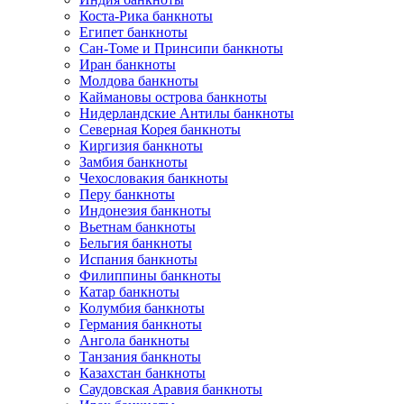
Коста-Рика банкноты
Египет банкноты
Сан-Томе и Принсипи банкноты
Иран банкноты
Молдова банкноты
Каймановы острова банкноты
Нидерландские Антилы банкноты
Северная Корея банкноты
Киргизия банкноты
Замбия банкноты
Чехословакия банкноты
Перу банкноты
Индонезия банкноты
Вьетнам банкноты
Бельгия банкноты
Испания банкноты
Филиппины банкноты
Катар банкноты
Колумбия банкноты
Германия банкноты
Ангола банкноты
Танзания банкноты
Казахстан банкноты
Саудовская Аравия банкноты