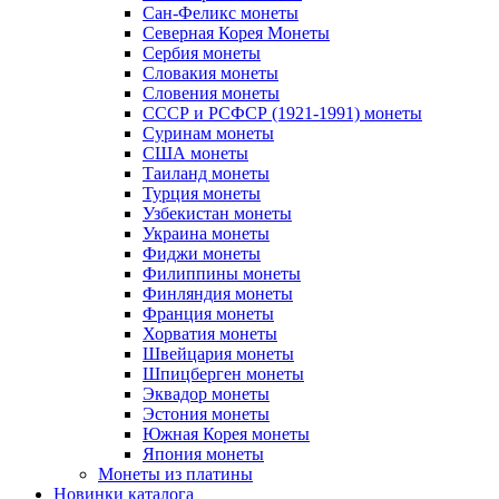
Сан-Феликс монеты
Северная Корея Монеты
Сербия монеты
Словакия монеты
Словения монеты
СССР и РСФСР (1921-1991) монеты
Суринам монеты
США монеты
Таиланд монеты
Турция монеты
Узбекистан монеты
Украина монеты
Фиджи монеты
Филиппины монеты
Финляндия монеты
Франция монеты
Хорватия монеты
Швейцария монеты
Шпицберген монеты
Эквадор монеты
Эстония монеты
Южная Корея монеты
Япония монеты
Монеты из платины
Новинки каталога