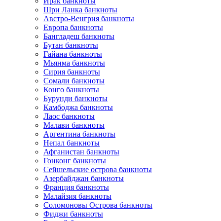
Ирак банкноты
Шри Ланка банкноты
Австро-Венгрия банкноты
Европа банкноты
Бангладеш банкноты
Бутан банкноты
Гайана банкноты
Мьянма банкноты
Сирия банкноты
Сомали банкноты
Конго банкноты
Бурунди банкноты
Камбоджа банкноты
Лаос банкноты
Малави банкноты
Аргентина банкноты
Непал банкноты
Афганистан банкноты
Гонконг банкноты
Сейшельские острова банкноты
Азербайджан банкноты
Франция банкноты
Малайзия банкноты
Соломоновы Острова банкноты
Фиджи банкноты