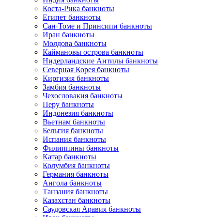
Коста-Рика банкноты
Египет банкноты
Сан-Томе и Принсипи банкноты
Иран банкноты
Молдова банкноты
Каймановы острова банкноты
Нидерландские Антилы банкноты
Северная Корея банкноты
Киргизия банкноты
Замбия банкноты
Чехословакия банкноты
Перу банкноты
Индонезия банкноты
Вьетнам банкноты
Бельгия банкноты
Испания банкноты
Филиппины банкноты
Катар банкноты
Колумбия банкноты
Германия банкноты
Ангола банкноты
Танзания банкноты
Казахстан банкноты
Саудовская Аравия банкноты