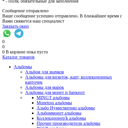
*
- Поля, обязательные для заполнения
Сообщение отправлено
Ваше сообщение успешно отправлено. В ближайшее время с
Вами свяжется наш специалист
Закрыть окно
0
0
0
В корзине
пока пусто
Каталог товаров
Альбомы
Альбом для значков
Альбомы для визиток, карт, коллекционных
карточек
Альбомы для марок
Альбомы для монет и банкнот
MINGT альбомы
Monetoss альбомы
Альбо Нумисматико альбомы
Альбоммонет альбомы
КоллекционерЪ альбомы
Прочие производители альбомы