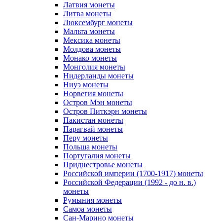
Латвия монеты
Литва монеты
Люксембург монеты
Мальта монеты
Мексика монеты
Молдова монеты
Монако монеты
Монголия монеты
Нидерланды монеты
Ниуэ монеты
Норвегия монеты
Остров Мэн монеты
Остров Питкэрн монеты
Пакистан монеты
Парагвай монеты
Перу монеты
Польша монеты
Португалия монеты
Приднестровье монеты
Российской империи (1700-1917) монеты
Российской Федерации (1992 - до н. в.)
монеты
Румыния монеты
Самоа монеты
Сан-Марино монеты