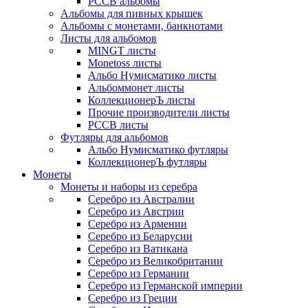
РССВ альбомы
Альбомы для пивных крышек
Альбомы с монетами, банкнотами
Листы для альбомов
MINGT листы
Monetoss листы
Альбо Нумисматико листы
Альбоммонет листы
КоллекционерЪ листы
Прочие производители листы
РССВ листы
Футляры для альбомов
Альбо Нумисматико футляры
КоллекционерЪ футляры
Монеты
Монеты и наборы из серебра
Серебро из Австралии
Серебро из Австрии
Серебро из Армении
Серебро из Беларусии
Серебро из Ватикана
Серебро из Великобритании
Серебро из Германии
Серебро из Германской империи
Серебро из Греции