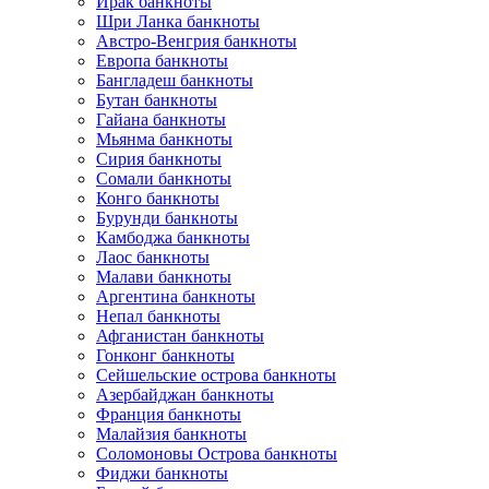
Ирак банкноты
Шри Ланка банкноты
Австро-Венгрия банкноты
Европа банкноты
Бангладеш банкноты
Бутан банкноты
Гайана банкноты
Мьянма банкноты
Сирия банкноты
Сомали банкноты
Конго банкноты
Бурунди банкноты
Камбоджа банкноты
Лаос банкноты
Малави банкноты
Аргентина банкноты
Непал банкноты
Афганистан банкноты
Гонконг банкноты
Сейшельские острова банкноты
Азербайджан банкноты
Франция банкноты
Малайзия банкноты
Соломоновы Острова банкноты
Фиджи банкноты