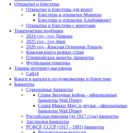
Открытки и блистеры
Открытки и блистеры для монет
Блистеры и открытки Monetoss
Блистеры и открытки Альбоммонет
Открытки и блистеры с монетами
Тематические подборки
2024 год - год Дракона
2025 год - год Змеи
2026 год - Красная Огненная Лошадь
Красная книга разных стран
Олимпийские монеты, банкноты
Футбольная тематика
Товары интернет-магазинов
Сайт4
Книги и каталоги по нумизматике и бонистике
Банкноты
Сувенирные банкноты
Серия Звездные войны - официальные
банкноты Walt Disney
Серия Микки Маус и друзья - официальные
банкноты Walt Disney
Российская империя (до 1917 года) банкноты
Австралия банкноты
РСФСР, СССР (1917 - 1991) банкноты
Региональные выпуски