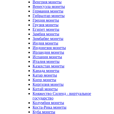
Венгрия монеты
Венесуэла монеты
Германия монеты
Гибралтар монеты
Греция монеты
Грузия монеты
Египет монеты
Замбия монеты
Зимбабве монеты
Индия монеты
Индонезия монеты
Ирландия монеты
Испания монеты
Италия монеты
Казахстан монеты
Канада монеты
Катар монеты
Кипр монеты
Киргизия монеты
Китай монеты
Княжество Силенд - виртуальное
государство
Колумбия монеты
Коста-Рика монеты
Куба монеты