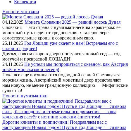
Коллекции
Новости магазина
04.12.2025
Монета Словакии 2025 — редкий лосось Дуная
Словакия — это страна с нумизматическим характером: ее
монетный путь ведет от средневековых талеров через
самостоятельные кроны к современным евро.
25.11.2025
Год Лошади уже скачет к нам! Встречаем его с
силой и грацией!
Друзья, совсем скоро в двери постучится новый год — год
могучей и прекрасной ЛОШАДИ!
24.11.2025
Не успели мы попрощаться с океаном, как Австрия
зовёт в мир сказок и легенд!
Пока все еще восхищаются подводной серией Светящаяся
морская жизнь, Австрийский монетный двор представляет
нам новую, не менее грандиозную коллекцию — Мифические
существа!
Новости нумизматики
Дорогие клиенты и подписчики! Поздравляем вас с
наступающим Новым годом! Пусть в год Лошади — символа