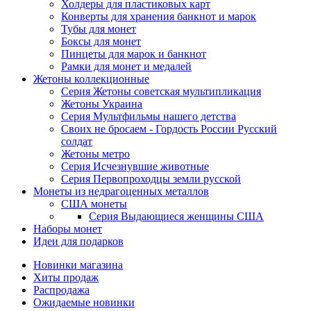
Холдеры для пластиковых карт
Конверты для хранения банкнот и марок
Тубы для монет
Боксы для монет
Пинцеты для марок и банкнот
Рамки для монет и медалей
Жетоны коллекционные
Серия Жетоны советская мультипликация
Жетоны Украина
Серия Мультфильмы нашего детства
Своих не бросаем - Гордость России Русский
солдат
Жетоны метро
Серия Исчезнувшие животные
Серия Первопроходцы земли русской
Монеты из недрагоценных металлов
США монеты
Серия Выдающиеся женщины США
Наборы монет
Идеи для подарков
Новинки магазина
Хиты продаж
Распродажа
Ожидаемые новинки