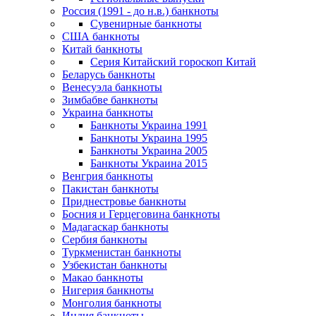
Россия (1991 - до н.в.) банкноты
Сувенирные банкноты
США банкноты
Китай банкноты
Серия Китайский гороскоп Китай
Беларусь банкноты
Венесуэла банкноты
Зимбабве банкноты
Украина банкноты
Банкноты Украина 1991
Банкноты Украина 1995
Банкноты Украина 2005
Банкноты Украина 2015
Венгрия банкноты
Пакистан банкноты
Приднестровье банкноты
Босния и Герцеговина банкноты
Мадагаскар банкноты
Сербия банкноты
Туркменистан банкноты
Узбекистан банкноты
Макао банкноты
Нигерия банкноты
Монголия банкноты
Индия банкноты