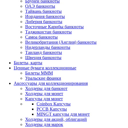
Бруней банкноты
ОАЭ банкноты
Тайвань банкноты
Иордания банкноты
Либерия банкноты
Восточные Карибы банкноты
Таджикистан банкноты
Самоа банкноты
Великобритания (Англия) банкноты
Нидерланды банкноты
Таиланд банкноты
Швеция банкноты
Билеты, карты
Ценные бумаги коллекционные
Билеты МММ
Уральские франки
Аксессуары для коллекционирования
Холдеры для банкнот
Холдеры для монет
Капсулы для монет
Coinbox Капсулы
РССВ Капсулы
MINGT капсулы для монет
Холдеры для акций, облигаций
Холдеры для марок