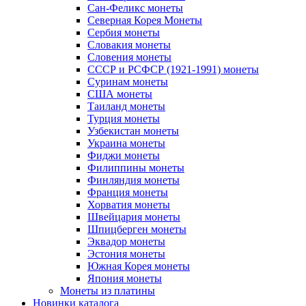
Сан-Феликс монеты
Северная Корея Монеты
Сербия монеты
Словакия монеты
Словения монеты
СССР и РСФСР (1921-1991) монеты
Суринам монеты
США монеты
Таиланд монеты
Турция монеты
Узбекистан монеты
Украина монеты
Фиджи монеты
Филиппины монеты
Финляндия монеты
Франция монеты
Хорватия монеты
Швейцария монеты
Шпицберген монеты
Эквадор монеты
Эстония монеты
Южная Корея монеты
Япония монеты
Монеты из платины
Новинки каталога