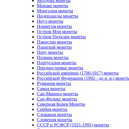
Молдова монеты
Монако монеты
Монголия монеты
Нидерланды монеты
Ниуэ монеты
Норвегия монеты
Остров Мэн монеты
Остров Питкэрн монеты
Пакистан монеты
Парагвай монеты
Перу монеты
Польша монеты
Португалия монеты
Приднестровье монеты
Российской империи (1700-1917) монеты
Российской Федерации (1992 - до н. в.) монет
Румыния монеты
Самоа монеты
Сан-Марино монеты
Сан-Феликс монеты
Северная Корея Монеты
Сербия монеты
Словакия монеты
Словения монеты
СССР и РСФСР (1921-1991) монеты