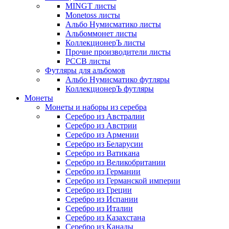
MINGT листы
Monetoss листы
Альбо Нумисматико листы
Альбоммонет листы
КоллекционерЪ листы
Прочие производители листы
РССВ листы
Футляры для альбомов
Альбо Нумисматико футляры
КоллекционерЪ футляры
Монеты
Монеты и наборы из серебра
Серебро из Австралии
Серебро из Австрии
Серебро из Армении
Серебро из Беларусии
Серебро из Ватикана
Серебро из Великобритании
Серебро из Германии
Серебро из Германской империи
Серебро из Греции
Серебро из Испании
Серебро из Италии
Серебро из Казахстана
Серебро из Канады