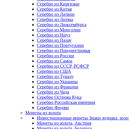
Серебро из Киргизии
Серебро из Китая
Серебро из Латвии
Серебро из Литвы
Серебро из Люксембурга
Серебро из Монголии
Серебро из Ниуэ
Серебро из Палау
Серебро из Португалии
Серебро из Приднестровья
Серебро из России
Серебро из Самоа
Серебро из СССР, РСФСР
Серебро из США
Серебро из Тувалу
Серебро из Украины
Серебро из Франции
Серебро из Чада
Серебро Острова Кука
Серебро Российская империя
Серебро Фиджи
Монеты из золота
Инвестиционные монеты Знаки зодиака, золо
Монеты из золота, Австрия
Монеты из золота, Беларусь