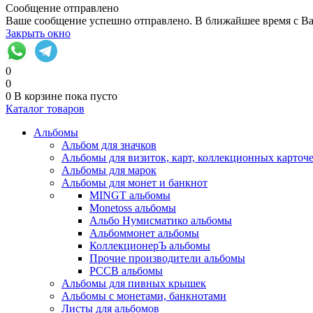
Сообщение отправлено
Ваше сообщение успешно отправлено. В ближайшее время с Ва
Закрыть окно
0
0
0
В корзине
пока пусто
Каталог товаров
Альбомы
Альбом для значков
Альбомы для визиток, карт, коллекционных карточ
Альбомы для марок
Альбомы для монет и банкнот
MINGT альбомы
Monetoss альбомы
Альбо Нумисматико альбомы
Альбоммонет альбомы
КоллекционерЪ альбомы
Прочие производители альбомы
РССВ альбомы
Альбомы для пивных крышек
Альбомы с монетами, банкнотами
Листы для альбомов