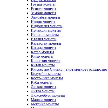
Грузия монеты
Египет монеты
Замбия монеты
Зимбабве монеты
Индия монеты
Индонезия монеты
Ирландия монеты
Испания монеты
Италия монеты
Казахстан монеты
Канада монеты
Катар монеты
Кипр монеты
Киргизия монеты
Китай монеты
Княжество Силенд - виртуальное государство
Колумбия монеты
Коста-Рика монеты
Куба монеты
Латвия монеты
Литва монеты
Люксембург монеты
Мальта монеты
Мексика монеты