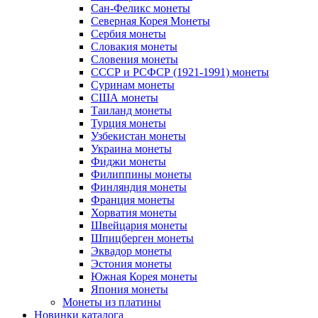
Сан-Феликс монеты
Северная Корея Монеты
Сербия монеты
Словакия монеты
Словения монеты
СССР и РСФСР (1921-1991) монеты
Суринам монеты
США монеты
Таиланд монеты
Турция монеты
Узбекистан монеты
Украина монеты
Фиджи монеты
Филиппины монеты
Финляндия монеты
Франция монеты
Хорватия монеты
Швейцария монеты
Шпицберген монеты
Эквадор монеты
Эстония монеты
Южная Корея монеты
Япония монеты
Монеты из платины
Новинки каталога