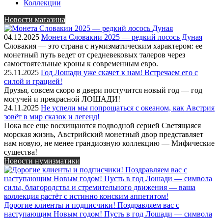
Коллекции
Новости магазина
04.12.2025
Монета Словакии 2025 — редкий лосось Дуная
Словакия — это страна с нумизматическим характером: ее
монетный путь ведет от средневековых талеров через
самостоятельные кроны к современным евро.
25.11.2025
Год Лошади уже скачет к нам! Встречаем его с
силой и грацией!
Друзья, совсем скоро в двери постучится новый год — год
могучей и прекрасной ЛОШАДИ!
24.11.2025
Не успели мы попрощаться с океаном, как Австрия
зовёт в мир сказок и легенд!
Пока все еще восхищаются подводной серией Светящаяся
морская жизнь, Австрийский монетный двор представляет
нам новую, не менее грандиозную коллекцию — Мифические
существа!
Новости нумизматики
Дорогие клиенты и подписчики! Поздравляем вас с
наступающим Новым годом! Пусть в год Лошади — символа