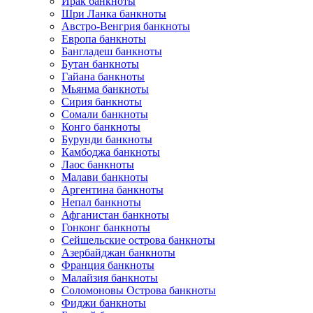
Ирак банкноты
Шри Ланка банкноты
Австро-Венгрия банкноты
Европа банкноты
Бангладеш банкноты
Бутан банкноты
Гайана банкноты
Мьянма банкноты
Сирия банкноты
Сомали банкноты
Конго банкноты
Бурунди банкноты
Камбоджа банкноты
Лаос банкноты
Малави банкноты
Аргентина банкноты
Непал банкноты
Афганистан банкноты
Гонконг банкноты
Сейшельские острова банкноты
Азербайджан банкноты
Франция банкноты
Малайзия банкноты
Соломоновы Острова банкноты
Фиджи банкноты