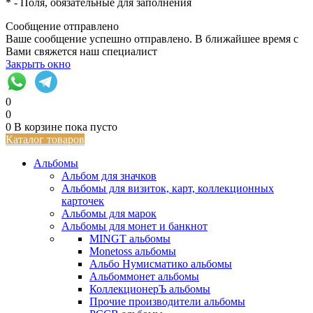
*
- Поля, обязательные для заполнения
Сообщение отправлено
Ваше сообщение успешно отправлено. В ближайшее время с
Вами свяжется наш специалист
Закрыть окно
0
0
0
В корзине
пока пусто
Каталог товаров
Альбомы
Альбом для значков
Альбомы для визиток, карт, коллекционных
карточек
Альбомы для марок
Альбомы для монет и банкнот
MINGT альбомы
Monetoss альбомы
Альбо Нумисматико альбомы
Альбоммонет альбомы
КоллекционерЪ альбомы
Прочие производители альбомы