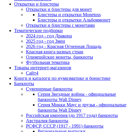
Открытки и блистеры
Открытки и блистеры для монет
Блистеры и открытки Monetoss
Блистеры и открытки Альбоммонет
Открытки и блистеры с монетами
Тематические подборки
2024 год - год Дракона
2025 год - год Змеи
2026 год - Красная Огненная Лошадь
Красная книга разных стран
Олимпийские монеты, банкноты
Футбольная тематика
Товары интернет-магазинов
Сайт4
Книги и каталоги по нумизматике и бонистике
Банкноты
Сувенирные банкноты
Серия Звездные войны - официальные
банкноты Walt Disney
Серия Микки Маус и друзья - официальные
банкноты Walt Disney
Российская империя (до 1917 года) банкноты
Австралия банкноты
РСФСР, СССР (1917 - 1991) банкноты
Региональные выпуски