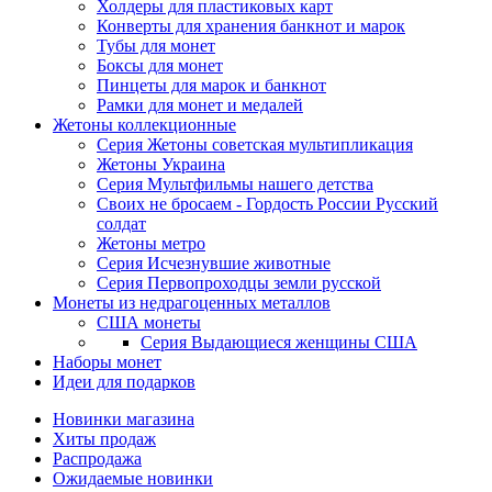
Холдеры для пластиковых карт
Конверты для хранения банкнот и марок
Тубы для монет
Боксы для монет
Пинцеты для марок и банкнот
Рамки для монет и медалей
Жетоны коллекционные
Серия Жетоны советская мультипликация
Жетоны Украина
Серия Мультфильмы нашего детства
Своих не бросаем - Гордость России Русский
солдат
Жетоны метро
Серия Исчезнувшие животные
Серия Первопроходцы земли русской
Монеты из недрагоценных металлов
США монеты
Серия Выдающиеся женщины США
Наборы монет
Идеи для подарков
Новинки магазина
Хиты продаж
Распродажа
Ожидаемые новинки