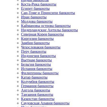
Коста-Рика банкноты
Египет банкноты
Сан-Томе и Принсипи банкноты
Иран банкноты
Молдова банкноты
Каймановы острова банкноты
Нидерландские Антилы банкноты
Северная Корея банкноты
Киргизия банкноты
Замбия банкноты
Чехословакия банкноты
Перу банкноты
Индонезия банкноты
Вьетнам банкноты
Бельгия банкноты
Испания банкноты
Филиппины банкноты
Катар банкноты
Колумбия банкноты
Германия банкноты
Ангола банкноты
Танзания банкноты
Казахстан банкноты
Саудовская Аравия банкноты