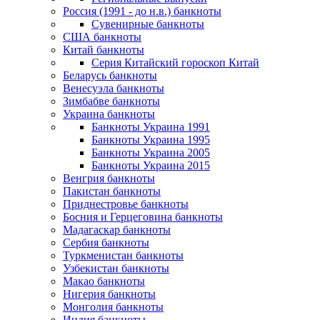
Россия (1991 - до н.в.) банкноты
Сувенирные банкноты
США банкноты
Китай банкноты
Серия Китайский гороскоп Китай
Беларусь банкноты
Венесуэла банкноты
Зимбабве банкноты
Украина банкноты
Банкноты Украина 1991
Банкноты Украина 1995
Банкноты Украина 2005
Банкноты Украина 2015
Венгрия банкноты
Пакистан банкноты
Приднестровье банкноты
Босния и Герцеговина банкноты
Мадагаскар банкноты
Сербия банкноты
Туркменистан банкноты
Узбекистан банкноты
Макао банкноты
Нигерия банкноты
Монголия банкноты
Индия банкноты