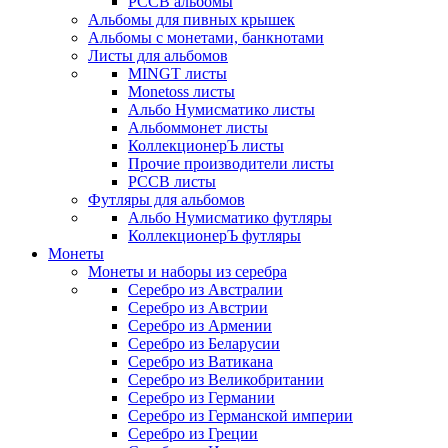
РССВ альбомы
Альбомы для пивных крышек
Альбомы с монетами, банкнотами
Листы для альбомов
MINGT листы
Monetoss листы
Альбо Нумисматико листы
Альбоммонет листы
КоллекционерЪ листы
Прочие производители листы
РССВ листы
Футляры для альбомов
Альбо Нумисматико футляры
КоллекционерЪ футляры
Монеты
Монеты и наборы из серебра
Серебро из Австралии
Серебро из Австрии
Серебро из Армении
Серебро из Беларусии
Серебро из Ватикана
Серебро из Великобритании
Серебро из Германии
Серебро из Германской империи
Серебро из Греции