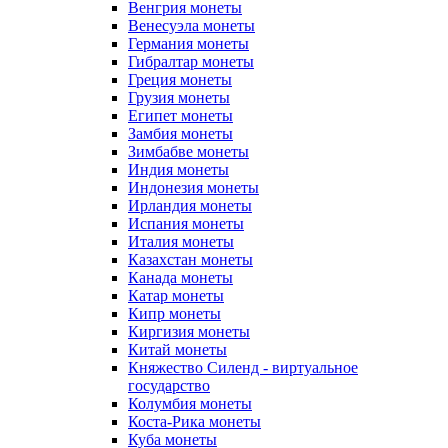
Венгрия монеты
Венесуэла монеты
Германия монеты
Гибралтар монеты
Греция монеты
Грузия монеты
Египет монеты
Замбия монеты
Зимбабве монеты
Индия монеты
Индонезия монеты
Ирландия монеты
Испания монеты
Италия монеты
Казахстан монеты
Канада монеты
Катар монеты
Кипр монеты
Киргизия монеты
Китай монеты
Княжество Силенд - виртуальное
государство
Колумбия монеты
Коста-Рика монеты
Куба монеты