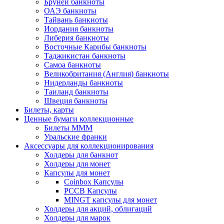
Бруней банкноты
ОАЭ банкноты
Тайвань банкноты
Иордания банкноты
Либерия банкноты
Восточные Карибы банкноты
Таджикистан банкноты
Самоа банкноты
Великобритания (Англия) банкноты
Нидерланды банкноты
Таиланд банкноты
Швеция банкноты
Билеты, карты
Ценные бумаги коллекционные
Билеты МММ
Уральские франки
Аксессуары для коллекционирования
Холдеры для банкнот
Холдеры для монет
Капсулы для монет
Coinbox Капсулы
РССВ Капсулы
MINGT капсулы для монет
Холдеры для акций, облигаций
Холдеры для марок