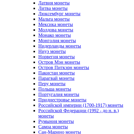
Латвия монеты
Литва монеты
Люксембург монеты
Мальта монеты
Мексика монеты
Молдова монеты
Монако монеты
Монголия монеты
Нидерланды монеты
Ниуэ монеты
Норвегия монеты
Остров Мэн монеты
Остров Питкэрн монеты
Пакистан монеты
Парагвай монеты
Перу монеты
Польша монеты
Португалия монеты
Приднестровье монеты
Российской империи (1700-1917) монеты
Российской Федерации (1992 - до н. в.)
монеты
Румыния монеты
Самоа монеты
Сан-Марино монеты