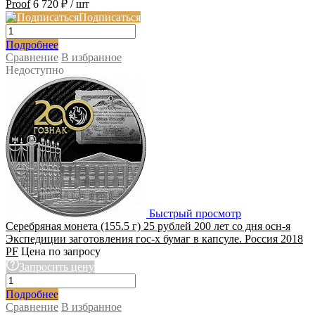
Proof
6 720 ₽
/ шт
Подписаться
Подробнее
Сравнение
В избранное
Недоступно
Быстрый просмотр
Серебряная монета (155.5 г) 25 рублей 200 лет со дня осн-я
Экспедиции заготовления гос-х бумаг в капсуле. Россия 2018
PF
Цена по запросу
Запросить цену
Подробнее
Сравнение
В избранное