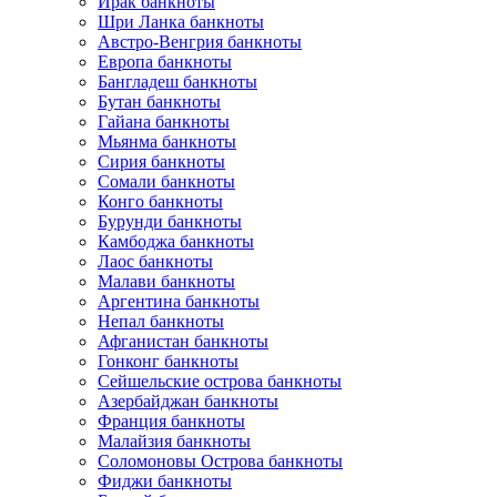
Ирак банкноты
Шри Ланка банкноты
Австро-Венгрия банкноты
Европа банкноты
Бангладеш банкноты
Бутан банкноты
Гайана банкноты
Мьянма банкноты
Сирия банкноты
Сомали банкноты
Конго банкноты
Бурунди банкноты
Камбоджа банкноты
Лаос банкноты
Малави банкноты
Аргентина банкноты
Непал банкноты
Афганистан банкноты
Гонконг банкноты
Сейшельские острова банкноты
Азербайджан банкноты
Франция банкноты
Малайзия банкноты
Соломоновы Острова банкноты
Фиджи банкноты