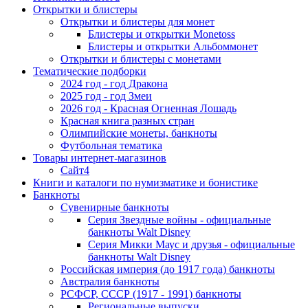
Открытки и блистеры
Открытки и блистеры для монет
Блистеры и открытки Monetoss
Блистеры и открытки Альбоммонет
Открытки и блистеры с монетами
Тематические подборки
2024 год - год Дракона
2025 год - год Змеи
2026 год - Красная Огненная Лошадь
Красная книга разных стран
Олимпийские монеты, банкноты
Футбольная тематика
Товары интернет-магазинов
Сайт4
Книги и каталоги по нумизматике и бонистике
Банкноты
Сувенирные банкноты
Серия Звездные войны - официальные
банкноты Walt Disney
Серия Микки Маус и друзья - официальные
банкноты Walt Disney
Российская империя (до 1917 года) банкноты
Австралия банкноты
РСФСР, СССР (1917 - 1991) банкноты
Региональные выпуски