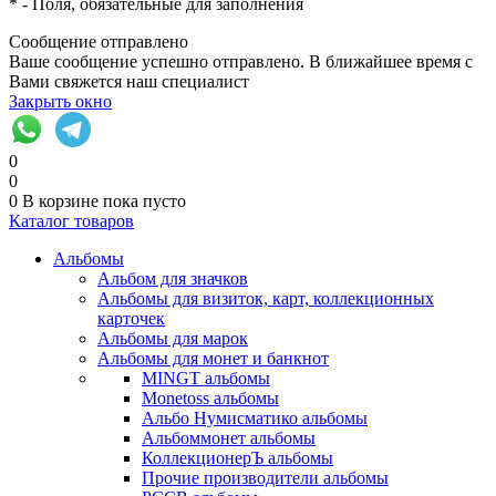
*
- Поля, обязательные для заполнения
Сообщение отправлено
Ваше сообщение успешно отправлено. В ближайшее время с
Вами свяжется наш специалист
Закрыть окно
0
0
0
В корзине
пока пусто
Каталог товаров
Альбомы
Альбом для значков
Альбомы для визиток, карт, коллекционных
карточек
Альбомы для марок
Альбомы для монет и банкнот
MINGT альбомы
Monetoss альбомы
Альбо Нумисматико альбомы
Альбоммонет альбомы
КоллекционерЪ альбомы
Прочие производители альбомы