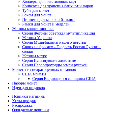
Холдеры для пластиковых карт
Конверты для хранения банкнот и марок
Тубы для монет
Боксы для монет
Пинцеты для марок и банкнот
Рамки для монет и медалей
Жетоны коллекционные
Серия Жетоны советская мультипликация
Жетоны Украина
Серия Мультфильмы нашего детства
Своих не бросаем - Гордость России Русский
солдат
Жетоны метро
Серия Исчезнувшие животные
Серия Первопроходцы земли русской
Монеты из недрагоценных металлов
США монеты
Серия Выдающиеся женщины США
Наборы монет
Идеи для подарков
Новинки магазина
Хиты продаж
Распродажа
Ожидаемые новинки