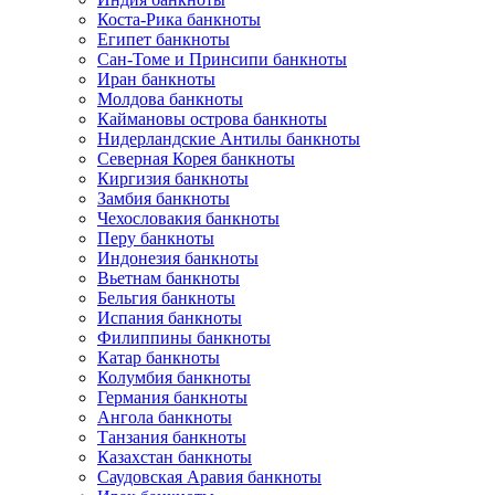
Коста-Рика банкноты
Египет банкноты
Сан-Томе и Принсипи банкноты
Иран банкноты
Молдова банкноты
Каймановы острова банкноты
Нидерландские Антилы банкноты
Северная Корея банкноты
Киргизия банкноты
Замбия банкноты
Чехословакия банкноты
Перу банкноты
Индонезия банкноты
Вьетнам банкноты
Бельгия банкноты
Испания банкноты
Филиппины банкноты
Катар банкноты
Колумбия банкноты
Германия банкноты
Ангола банкноты
Танзания банкноты
Казахстан банкноты
Саудовская Аравия банкноты