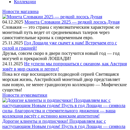
Коллекции
Новости магазина
04.12.2025
Монета Словакии 2025 — редкий лосось Дуная
Словакия — это страна с нумизматическим характером: ее
монетный путь ведет от средневековых талеров через
самостоятельные кроны к современным евро.
25.11.2025
Год Лошади уже скачет к нам! Встречаем его с
силой и грацией!
Друзья, совсем скоро в двери постучится новый год — год
могучей и прекрасной ЛОШАДИ!
24.11.2025
Не успели мы попрощаться с океаном, как Австрия
зовёт в мир сказок и легенд!
Пока все еще восхищаются подводной серией Светящаяся
морская жизнь, Австрийский монетный двор представляет
нам новую, не менее грандиозную коллекцию — Мифические
существа!
Новости нумизматики
Дорогие клиенты и подписчики! Поздравляем вас с
наступающим Новым годом! Пусть в год Лошади — символа