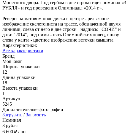
Монетного двора. Под гербом в две строки идет номинал «3
РУБЛЯ» и год проведения Олимпиады «2014 г.».
Реверс: на матовом поле диска в центре - рельефное
изображение скелетониста на трассе, обозначенной двумя
линиями, слева от него в две строки - надпись: "СОЧИ" и
дата: "2014", под ними - пять Олимпийских колец, внизу
слева у канта - цветное изображение веточки самшита.
Характеристики:
Все характеристики
Бренд
Mon loisir
Ширина упаковки
12
Длина упаковки
18
Высота упаковки
1
Артикул
5245
Дополнительные фотографии
Загрузить
/
Загрузить
Номинал
3 рубля
6 600 ₽
/ шт