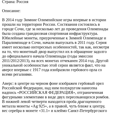
Страна: Россия
Описание:
В 2014 году Зимние Олимпийские игры впервые в истории
прошли на территории России. Состязания состоялись в
городе Сочи, где за несколько лет до проведения Олимпиады
была создана грандиозная спортивная инфраструктура.
Юбилейные монеты, приуроченные к Зимней Олимпиаде и
Паралимпиаде в Сочи, начали выпускать в 2011 году. Серия
имеет несколько интересных особенностей, так как, несмотря
на то, что монетный двор выпустил их в обращение задолго
до официального начала Олимпиады (годы эмиссии
2011/2012/2013), на всех монетах отчеканен 2014 год. Другой
уникальной особенностью этой серии является факт, что на
аверсе впервые с 1917 года изобразили гербового орла со
всеми регалиями.
Аверс: в центре на черном фоне изображен гербовый орел
Российской Федерации, над ним полукругом нанесена
надпись «РОССИЙСКАЯ ФЕДЕРАЦИЯ», отграниченная
фигурными элементами в виде двух пересекающихся ромбов.
В нижней левой четверти находится проба драгоценного
металла монеты «Ag 925», а в правой, чуть ближе к центру,
вес серебра в монете «31.1» и клеймо Санкт-Петербургского