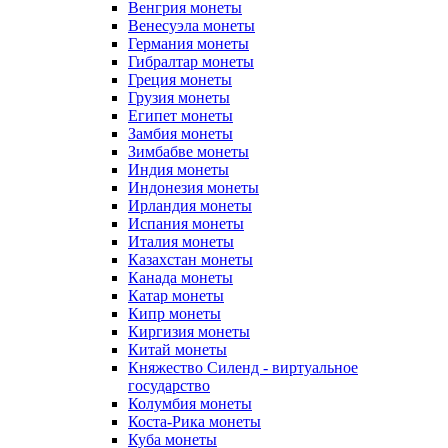
Венгрия монеты
Венесуэла монеты
Германия монеты
Гибралтар монеты
Греция монеты
Грузия монеты
Египет монеты
Замбия монеты
Зимбабве монеты
Индия монеты
Индонезия монеты
Ирландия монеты
Испания монеты
Италия монеты
Казахстан монеты
Канада монеты
Катар монеты
Кипр монеты
Киргизия монеты
Китай монеты
Княжество Силенд - виртуальное
государство
Колумбия монеты
Коста-Рика монеты
Куба монеты