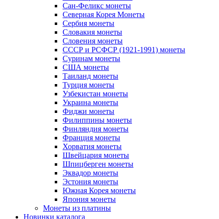
Сан-Феликс монеты
Северная Корея Монеты
Сербия монеты
Словакия монеты
Словения монеты
СССР и РСФСР (1921-1991) монеты
Суринам монеты
США монеты
Таиланд монеты
Турция монеты
Узбекистан монеты
Украина монеты
Фиджи монеты
Филиппины монеты
Финляндия монеты
Франция монеты
Хорватия монеты
Швейцария монеты
Шпицберген монеты
Эквадор монеты
Эстония монеты
Южная Корея монеты
Япония монеты
Монеты из платины
Новинки каталога