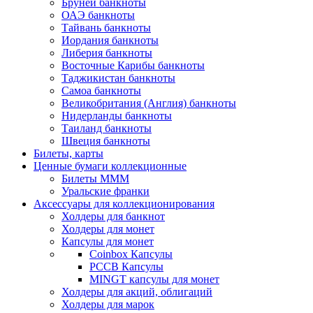
Бруней банкноты
ОАЭ банкноты
Тайвань банкноты
Иордания банкноты
Либерия банкноты
Восточные Карибы банкноты
Таджикистан банкноты
Самоа банкноты
Великобритания (Англия) банкноты
Нидерланды банкноты
Таиланд банкноты
Швеция банкноты
Билеты, карты
Ценные бумаги коллекционные
Билеты МММ
Уральские франки
Аксессуары для коллекционирования
Холдеры для банкнот
Холдеры для монет
Капсулы для монет
Coinbox Капсулы
РССВ Капсулы
MINGT капсулы для монет
Холдеры для акций, облигаций
Холдеры для марок