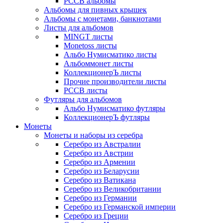
РССВ альбомы
Альбомы для пивных крышек
Альбомы с монетами, банкнотами
Листы для альбомов
MINGT листы
Monetoss листы
Альбо Нумисматико листы
Альбоммонет листы
КоллекционерЪ листы
Прочие производители листы
РССВ листы
Футляры для альбомов
Альбо Нумисматико футляры
КоллекционерЪ футляры
Монеты
Монеты и наборы из серебра
Серебро из Австралии
Серебро из Австрии
Серебро из Армении
Серебро из Беларусии
Серебро из Ватикана
Серебро из Великобритании
Серебро из Германии
Серебро из Германской империи
Серебро из Греции