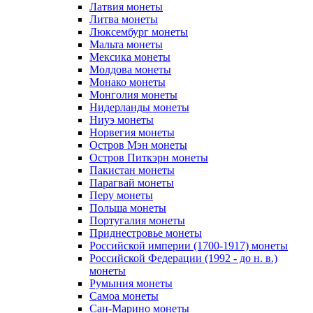
Латвия монеты
Литва монеты
Люксембург монеты
Мальта монеты
Мексика монеты
Молдова монеты
Монако монеты
Монголия монеты
Нидерланды монеты
Ниуэ монеты
Норвегия монеты
Остров Мэн монеты
Остров Питкэрн монеты
Пакистан монеты
Парагвай монеты
Перу монеты
Польша монеты
Португалия монеты
Приднестровье монеты
Российской империи (1700-1917) монеты
Российской Федерации (1992 - до н. в.)
монеты
Румыния монеты
Самоа монеты
Сан-Марино монеты