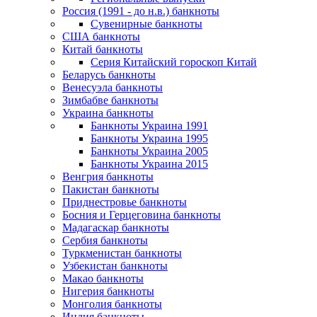
Россия (1991 - до н.в.) банкноты
Сувенирные банкноты
США банкноты
Китай банкноты
Серия Китайский гороскоп Китай
Беларусь банкноты
Венесуэла банкноты
Зимбабве банкноты
Украина банкноты
Банкноты Украина 1991
Банкноты Украина 1995
Банкноты Украина 2005
Банкноты Украина 2015
Венгрия банкноты
Пакистан банкноты
Приднестровье банкноты
Босния и Герцеговина банкноты
Мадагаскар банкноты
Сербия банкноты
Туркменистан банкноты
Узбекистан банкноты
Макао банкноты
Нигерия банкноты
Монголия банкноты
Индия банкноты