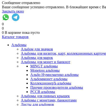
Сообщение отправлено
Ваше сообщение успешно отправлено. В ближайшее время с Ва
Закрыть окно
0
0
0
В корзине
пока пусто
Каталог товаров
Альбомы
Альбом для значков
Альбомы для визиток, карт, коллекционных карточ
Альбомы для марок
Альбомы для монет и банкнот
MINGT альбомы
Monetoss альбомы
Альбо Нумисматико альбомы
Альбоммонет альбомы
КоллекционерЪ альбомы
Прочие производители альбомы
РССВ альбомы
Альбомы для пивных крышек
Альбомы с монетами, банкнотами
Листы для альбомов