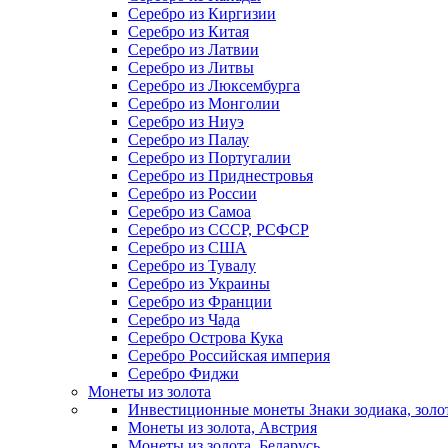
Серебро из Киргизии
Серебро из Китая
Серебро из Латвии
Серебро из Литвы
Серебро из Люксембурга
Серебро из Монголии
Серебро из Ниуэ
Серебро из Палау
Серебро из Португалии
Серебро из Приднестровья
Серебро из России
Серебро из Самоа
Серебро из СССР, РСФСР
Серебро из США
Серебро из Тувалу
Серебро из Украины
Серебро из Франции
Серебро из Чада
Серебро Острова Кука
Серебро Российская империя
Серебро Фиджи
Монеты из золота
Инвестиционные монеты Знаки зодиака, золо
Монеты из золота, Австрия
Монеты из золота, Беларусь