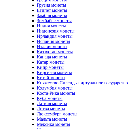
Грузия монеты
Египет монеты
Замбия монеты
Зимбабве монеты
Индия монеты
Индонезия монеты
Ирландия монеты
Испания монеты
Италия монеты
Казахстан монеты
Канада монеты
Катар монеты
Кипр монеты
Киргизия монеты
Китай монеты
Княжество Силенд - виртуальное государство
Колумбия монеты
Коста-Рика монеты
Куба монеты
Латвия монеты
Литва монеты
Люксембург монеты
Мальта монеты
Мексика монеты