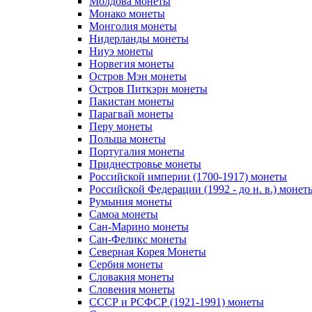
Молдова монеты
Монако монеты
Монголия монеты
Нидерланды монеты
Ниуэ монеты
Норвегия монеты
Остров Мэн монеты
Остров Питкэрн монеты
Пакистан монеты
Парагвай монеты
Перу монеты
Польша монеты
Португалия монеты
Приднестровье монеты
Российской империи (1700-1917) монеты
Российской Федерации (1992 - до н. в.) монет
Румыния монеты
Самоа монеты
Сан-Марино монеты
Сан-Феликс монеты
Северная Корея Монеты
Сербия монеты
Словакия монеты
Словения монеты
СССР и РСФСР (1921-1991) монеты