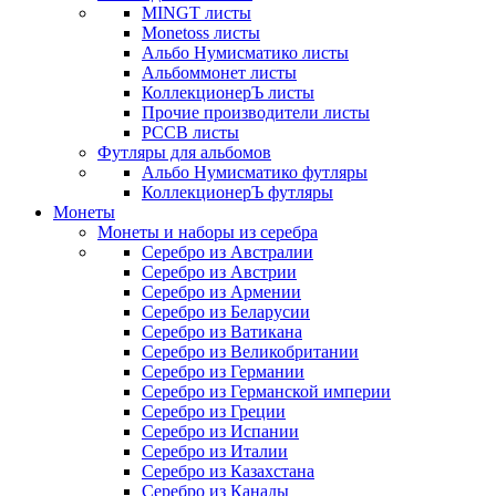
MINGT листы
Monetoss листы
Альбо Нумисматико листы
Альбоммонет листы
КоллекционерЪ листы
Прочие производители листы
РССВ листы
Футляры для альбомов
Альбо Нумисматико футляры
КоллекционерЪ футляры
Монеты
Монеты и наборы из серебра
Серебро из Австралии
Серебро из Австрии
Серебро из Армении
Серебро из Беларусии
Серебро из Ватикана
Серебро из Великобритании
Серебро из Германии
Серебро из Германской империи
Серебро из Греции
Серебро из Испании
Серебро из Италии
Серебро из Казахстана
Серебро из Канады