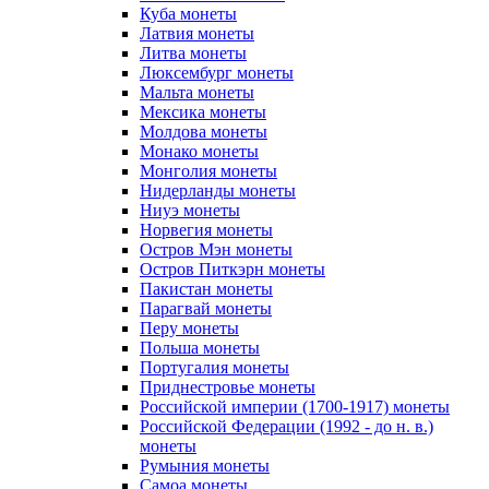
Куба монеты
Латвия монеты
Литва монеты
Люксембург монеты
Мальта монеты
Мексика монеты
Молдова монеты
Монако монеты
Монголия монеты
Нидерланды монеты
Ниуэ монеты
Норвегия монеты
Остров Мэн монеты
Остров Питкэрн монеты
Пакистан монеты
Парагвай монеты
Перу монеты
Польша монеты
Португалия монеты
Приднестровье монеты
Российской империи (1700-1917) монеты
Российской Федерации (1992 - до н. в.)
монеты
Румыния монеты
Самоа монеты