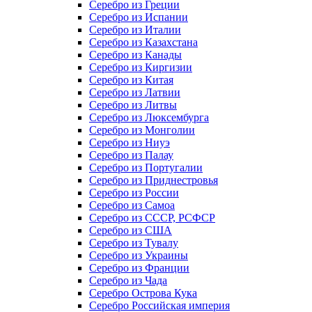
Серебро из Греции
Серебро из Испании
Серебро из Италии
Серебро из Казахстана
Серебро из Канады
Серебро из Киргизии
Серебро из Китая
Серебро из Латвии
Серебро из Литвы
Серебро из Люксембурга
Серебро из Монголии
Серебро из Ниуэ
Серебро из Палау
Серебро из Португалии
Серебро из Приднестровья
Серебро из России
Серебро из Самоа
Серебро из СССР, РСФСР
Серебро из США
Серебро из Тувалу
Серебро из Украины
Серебро из Франции
Серебро из Чада
Серебро Острова Кука
Серебро Российская империя