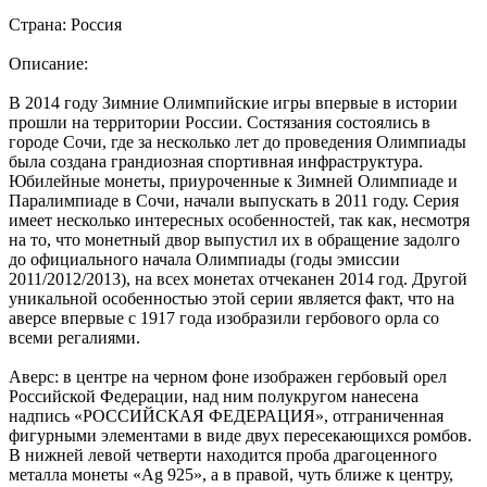
Страна: Россия
Описание:
В 2014 году Зимние Олимпийские игры впервые в истории
прошли на территории России. Состязания состоялись в
городе Сочи, где за несколько лет до проведения Олимпиады
была создана грандиозная спортивная инфраструктура.
Юбилейные монеты, приуроченные к Зимней Олимпиаде и
Паралимпиаде в Сочи, начали выпускать в 2011 году. Серия
имеет несколько интересных особенностей, так как, несмотря
на то, что монетный двор выпустил их в обращение задолго
до официального начала Олимпиады (годы эмиссии
2011/2012/2013), на всех монетах отчеканен 2014 год. Другой
уникальной особенностью этой серии является факт, что на
аверсе впервые с 1917 года изобразили гербового орла со
всеми регалиями.
Аверс: в центре на черном фоне изображен гербовый орел
Российской Федерации, над ним полукругом нанесена
надпись «РОССИЙСКАЯ ФЕДЕРАЦИЯ», отграниченная
фигурными элементами в виде двух пересекающихся ромбов.
В нижней левой четверти находится проба драгоценного
металла монеты «Ag 925», а в правой, чуть ближе к центру,