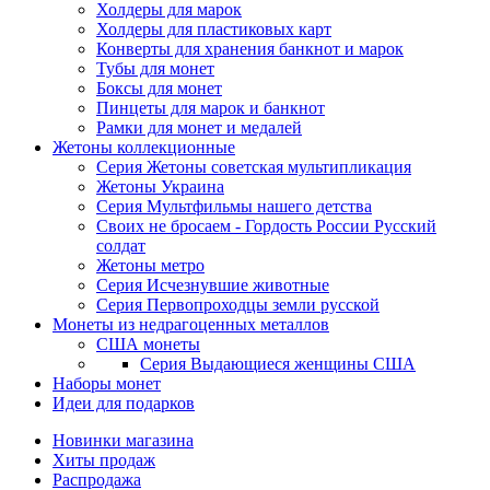
Холдеры для марок
Холдеры для пластиковых карт
Конверты для хранения банкнот и марок
Тубы для монет
Боксы для монет
Пинцеты для марок и банкнот
Рамки для монет и медалей
Жетоны коллекционные
Серия Жетоны советская мультипликация
Жетоны Украина
Серия Мультфильмы нашего детства
Своих не бросаем - Гордость России Русский
солдат
Жетоны метро
Серия Исчезнувшие животные
Серия Первопроходцы земли русской
Монеты из недрагоценных металлов
США монеты
Серия Выдающиеся женщины США
Наборы монет
Идеи для подарков
Новинки магазина
Хиты продаж
Распродажа