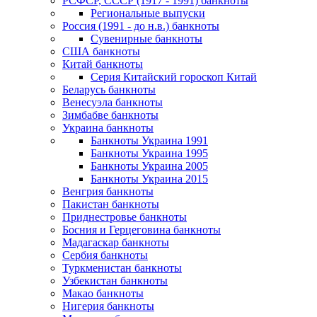
РСФСР, СССР (1917 - 1991) банкноты
Региональные выпуски
Россия (1991 - до н.в.) банкноты
Сувенирные банкноты
США банкноты
Китай банкноты
Серия Китайский гороскоп Китай
Беларусь банкноты
Венесуэла банкноты
Зимбабве банкноты
Украина банкноты
Банкноты Украина 1991
Банкноты Украина 1995
Банкноты Украина 2005
Банкноты Украина 2015
Венгрия банкноты
Пакистан банкноты
Приднестровье банкноты
Босния и Герцеговина банкноты
Мадагаскар банкноты
Сербия банкноты
Туркменистан банкноты
Узбекистан банкноты
Макао банкноты
Нигерия банкноты