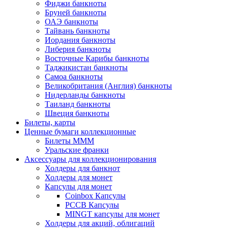
Фиджи банкноты
Бруней банкноты
ОАЭ банкноты
Тайвань банкноты
Иордания банкноты
Либерия банкноты
Восточные Карибы банкноты
Таджикистан банкноты
Самоа банкноты
Великобритания (Англия) банкноты
Нидерланды банкноты
Таиланд банкноты
Швеция банкноты
Билеты, карты
Ценные бумаги коллекционные
Билеты МММ
Уральские франки
Аксессуары для коллекционирования
Холдеры для банкнот
Холдеры для монет
Капсулы для монет
Coinbox Капсулы
РССВ Капсулы
MINGT капсулы для монет
Холдеры для акций, облигаций