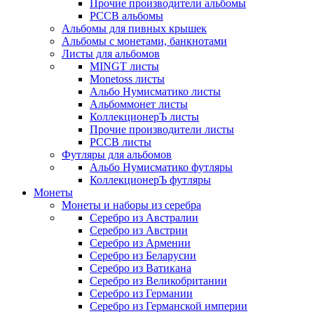
Прочие производители альбомы
РССВ альбомы
Альбомы для пивных крышек
Альбомы с монетами, банкнотами
Листы для альбомов
MINGT листы
Monetoss листы
Альбо Нумисматико листы
Альбоммонет листы
КоллекционерЪ листы
Прочие производители листы
РССВ листы
Футляры для альбомов
Альбо Нумисматико футляры
КоллекционерЪ футляры
Монеты
Монеты и наборы из серебра
Серебро из Австралии
Серебро из Австрии
Серебро из Армении
Серебро из Беларусии
Серебро из Ватикана
Серебро из Великобритании
Серебро из Германии
Серебро из Германской империи