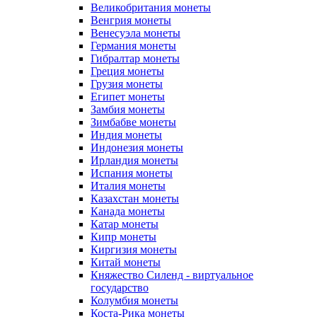
Великобритания монеты
Венгрия монеты
Венесуэла монеты
Германия монеты
Гибралтар монеты
Греция монеты
Грузия монеты
Египет монеты
Замбия монеты
Зимбабве монеты
Индия монеты
Индонезия монеты
Ирландия монеты
Испания монеты
Италия монеты
Казахстан монеты
Канада монеты
Катар монеты
Кипр монеты
Киргизия монеты
Китай монеты
Княжество Силенд - виртуальное
государство
Колумбия монеты
Коста-Рика монеты