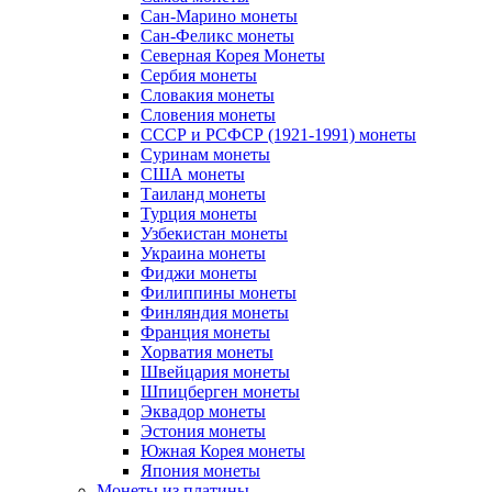
Сан-Марино монеты
Сан-Феликс монеты
Северная Корея Монеты
Сербия монеты
Словакия монеты
Словения монеты
СССР и РСФСР (1921-1991) монеты
Суринам монеты
США монеты
Таиланд монеты
Турция монеты
Узбекистан монеты
Украина монеты
Фиджи монеты
Филиппины монеты
Финляндия монеты
Франция монеты
Хорватия монеты
Швейцария монеты
Шпицберген монеты
Эквадор монеты
Эстония монеты
Южная Корея монеты
Япония монеты
Монеты из платины