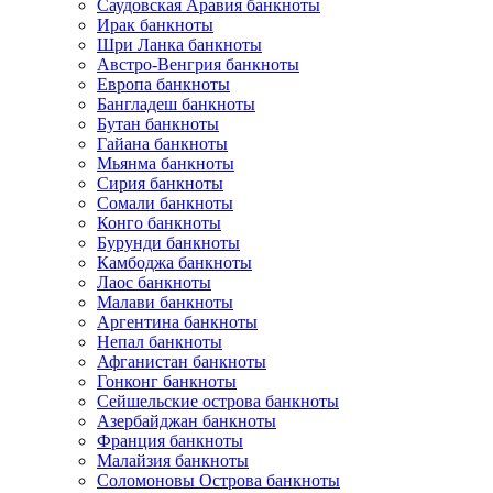
Саудовская Аравия банкноты
Ирак банкноты
Шри Ланка банкноты
Австро-Венгрия банкноты
Европа банкноты
Бангладеш банкноты
Бутан банкноты
Гайана банкноты
Мьянма банкноты
Сирия банкноты
Сомали банкноты
Конго банкноты
Бурунди банкноты
Камбоджа банкноты
Лаос банкноты
Малави банкноты
Аргентина банкноты
Непал банкноты
Афганистан банкноты
Гонконг банкноты
Сейшельские острова банкноты
Азербайджан банкноты
Франция банкноты
Малайзия банкноты
Соломоновы Острова банкноты