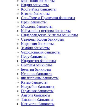
Монголия банкноты
Индия банкноты
Коста-Рика банкноты
Египет банкноты
Сан-Томе и Принсипи банкноты
Иран банкноты
Молдова банкноты
Каймановы острова банкноты
Нидерландские Антилы банкноты
Северная Корея банкноты
Киргизия банкноты
Замбия банкноты
Чехословакия банкноты
Перу банкноты
Индонезия банкноты
Вьетнам банкноты
Бельгия банкноты
Испания банкноты
Филиппины банкноты
Катар банкноты
Колумбия банкноты
Германия банкноты
Ангола банкноты
Танзания банкноты
Казахстан банкноты