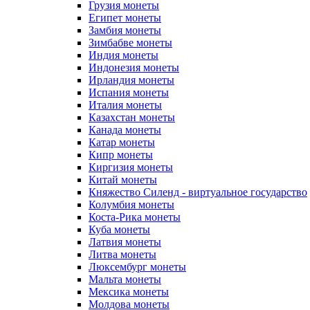
Грузия монеты
Египет монеты
Замбия монеты
Зимбабве монеты
Индия монеты
Индонезия монеты
Ирландия монеты
Испания монеты
Италия монеты
Казахстан монеты
Канада монеты
Катар монеты
Кипр монеты
Киргизия монеты
Китай монеты
Княжество Силенд - виртуальное государство
Колумбия монеты
Коста-Рика монеты
Куба монеты
Латвия монеты
Литва монеты
Люксембург монеты
Мальта монеты
Мексика монеты
Молдова монеты