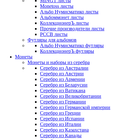
MINGT листы
Monetoss листы
Альбо Нумисматико листы
Альбоммонет листы
КоллекционерЪ листы
Прочие производители листы
РССВ листы
Футляры для альбомов
Альбо Нумисматико футляры
КоллекционерЪ футляры
Монеты
Монеты и наборы из серебра
Серебро из Австралии
Серебро из Австрии
Серебро из Армении
Серебро из Беларусии
Серебро из Ватикана
Серебро из Великобритании
Серебро из Германии
Серебро из Германской империи
Серебро из Греции
Серебро из Испании
Серебро из Италии
Серебро из Казахстана
Серебро из Канады