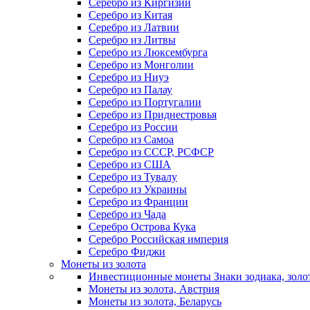
Серебро из Киргизии
Серебро из Китая
Серебро из Латвии
Серебро из Литвы
Серебро из Люксембурга
Серебро из Монголии
Серебро из Ниуэ
Серебро из Палау
Серебро из Португалии
Серебро из Приднестровья
Серебро из России
Серебро из Самоа
Серебро из СССР, РСФСР
Серебро из США
Серебро из Тувалу
Серебро из Украины
Серебро из Франции
Серебро из Чада
Серебро Острова Кука
Серебро Российская империя
Серебро Фиджи
Монеты из золота
Инвестиционные монеты Знаки зодиака, золо
Монеты из золота, Австрия
Монеты из золота, Беларусь