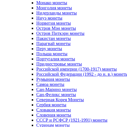
Монако монеты
Монголия монеты
Нидерланды монеты
Ниуэ монеты
Норвегия монеты
Остров Мэн монеты
Остров Питкэрн монеты
Пакистан монеты
Парагвай монеты
Перу монеты
Польша монеты
Португалия монеты
Приднестровье монеты
Российской империи (1700-1917) монеты
Российской Федерации (1992 - до н. в.) монет
Румыния монеты
Самоа монеты
Сан-Марино монеты
Сан-Феликс монеты
Северная Корея Монеты
Сербия монеты
Словакия монеты
Словения монеты
СССР и РСФСР (1921-1991) монеты
Суринам монеты