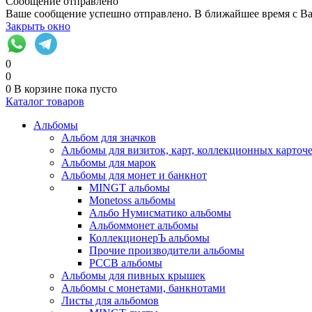
Сообщение отправлено
Ваше сообщение успешно отправлено. В ближайшее время с Ва
Закрыть окно
0
0
0
В корзине
пока пусто
Каталог товаров
Альбомы
Альбом для значков
Альбомы для визиток, карт, коллекционных карточ
Альбомы для марок
Альбомы для монет и банкнот
MINGT альбомы
Monetoss альбомы
Альбо Нумисматико альбомы
Альбоммонет альбомы
КоллекционерЪ альбомы
Прочие производители альбомы
РССВ альбомы
Альбомы для пивных крышек
Альбомы с монетами, банкнотами
Листы для альбомов