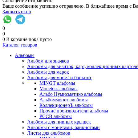
Сообщение отправлено
Ваше сообщение успешно отправлено. В ближайшее время с Ва
Закрыть окно
0
0
0
В корзине
пока пусто
Каталог товаров
Альбомы
Альбом для значков
Альбомы для визиток, карт, коллекционных карточ
Альбомы для марок
Альбомы для монет и банкнот
MINGT альбомы
Monetoss альбомы
Альбо Нумисматико альбомы
Альбоммонет альбомы
КоллекционерЪ альбомы
Прочие производители альбомы
РССВ альбомы
Альбомы для пивных крышек
Альбомы с монетами, банкнотами
Листы для альбомов