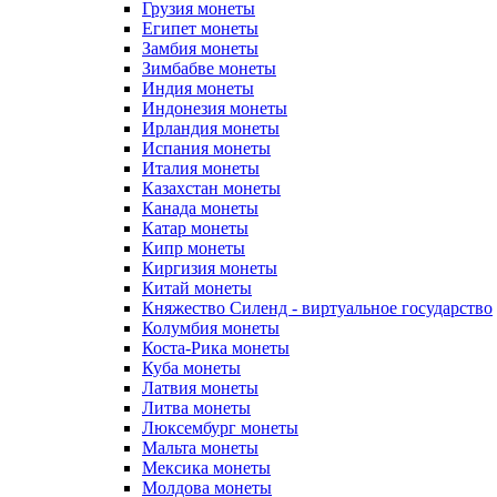
Грузия монеты
Египет монеты
Замбия монеты
Зимбабве монеты
Индия монеты
Индонезия монеты
Ирландия монеты
Испания монеты
Италия монеты
Казахстан монеты
Канада монеты
Катар монеты
Кипр монеты
Киргизия монеты
Китай монеты
Княжество Силенд - виртуальное государство
Колумбия монеты
Коста-Рика монеты
Куба монеты
Латвия монеты
Литва монеты
Люксембург монеты
Мальта монеты
Мексика монеты
Молдова монеты