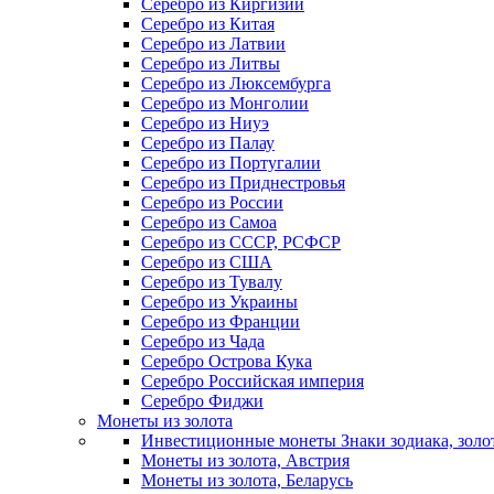
Серебро из Киргизии
Серебро из Китая
Серебро из Латвии
Серебро из Литвы
Серебро из Люксембурга
Серебро из Монголии
Серебро из Ниуэ
Серебро из Палау
Серебро из Португалии
Серебро из Приднестровья
Серебро из России
Серебро из Самоа
Серебро из СССР, РСФСР
Серебро из США
Серебро из Тувалу
Серебро из Украины
Серебро из Франции
Серебро из Чада
Серебро Острова Кука
Серебро Российская империя
Серебро Фиджи
Монеты из золота
Инвестиционные монеты Знаки зодиака, золо
Монеты из золота, Австрия
Монеты из золота, Беларусь