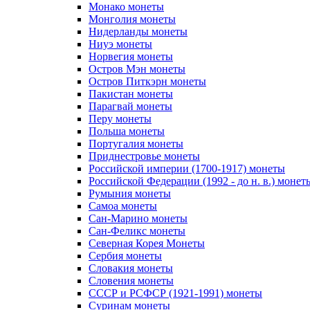
Монако монеты
Монголия монеты
Нидерланды монеты
Ниуэ монеты
Норвегия монеты
Остров Мэн монеты
Остров Питкэрн монеты
Пакистан монеты
Парагвай монеты
Перу монеты
Польша монеты
Португалия монеты
Приднестровье монеты
Российской империи (1700-1917) монеты
Российской Федерации (1992 - до н. в.) монет
Румыния монеты
Самоа монеты
Сан-Марино монеты
Сан-Феликс монеты
Северная Корея Монеты
Сербия монеты
Словакия монеты
Словения монеты
СССР и РСФСР (1921-1991) монеты
Суринам монеты