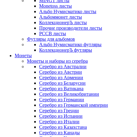
MINGT листы
Monetoss листы
Альбо Нумисматико листы
Альбоммонет листы
КоллекционерЪ листы
Прочие производители листы
РССВ листы
Футляры для альбомов
Альбо Нумисматико футляры
КоллекционерЪ футляры
Монеты
Монеты и наборы из серебра
Серебро из Австралии
Серебро из Австрии
Серебро из Армении
Серебро из Беларусии
Серебро из Ватикана
Серебро из Великобритании
Серебро из Германии
Серебро из Германской империи
Серебро из Греции
Серебро из Испании
Серебро из Италии
Серебро из Казахстана
Серебро из Канады