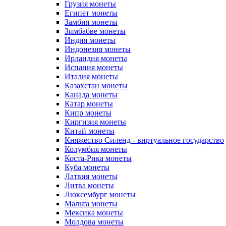
Грузия монеты
Египет монеты
Замбия монеты
Зимбабве монеты
Индия монеты
Индонезия монеты
Ирландия монеты
Испания монеты
Италия монеты
Казахстан монеты
Канада монеты
Катар монеты
Кипр монеты
Киргизия монеты
Китай монеты
Княжество Силенд - виртуальное государство
Колумбия монеты
Коста-Рика монеты
Куба монеты
Латвия монеты
Литва монеты
Люксембург монеты
Мальта монеты
Мексика монеты
Молдова монеты