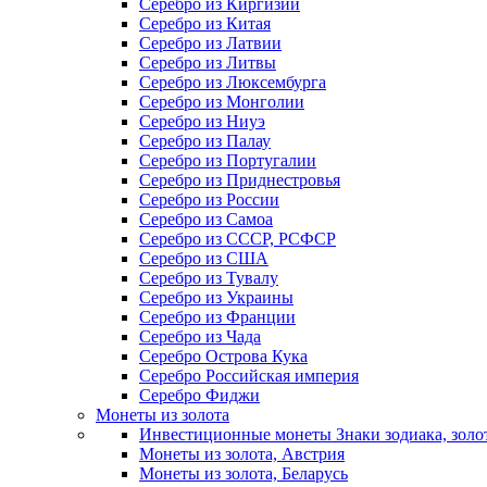
Серебро из Киргизии
Серебро из Китая
Серебро из Латвии
Серебро из Литвы
Серебро из Люксембурга
Серебро из Монголии
Серебро из Ниуэ
Серебро из Палау
Серебро из Португалии
Серебро из Приднестровья
Серебро из России
Серебро из Самоа
Серебро из СССР, РСФСР
Серебро из США
Серебро из Тувалу
Серебро из Украины
Серебро из Франции
Серебро из Чада
Серебро Острова Кука
Серебро Российская империя
Серебро Фиджи
Монеты из золота
Инвестиционные монеты Знаки зодиака, золо
Монеты из золота, Австрия
Монеты из золота, Беларусь