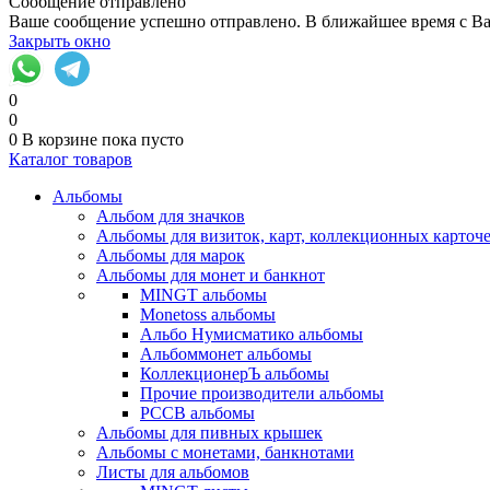
Сообщение отправлено
Ваше сообщение успешно отправлено. В ближайшее время с Ва
Закрыть окно
0
0
0
В корзине
пока пусто
Каталог товаров
Альбомы
Альбом для значков
Альбомы для визиток, карт, коллекционных карточ
Альбомы для марок
Альбомы для монет и банкнот
MINGT альбомы
Monetoss альбомы
Альбо Нумисматико альбомы
Альбоммонет альбомы
КоллекционерЪ альбомы
Прочие производители альбомы
РССВ альбомы
Альбомы для пивных крышек
Альбомы с монетами, банкнотами
Листы для альбомов