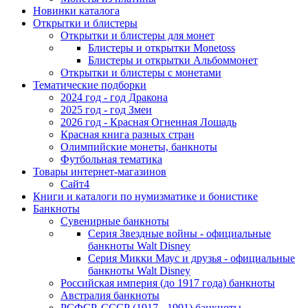
Новинки каталога
Открытки и блистеры
Открытки и блистеры для монет
Блистеры и открытки Monetoss
Блистеры и открытки Альбоммонет
Открытки и блистеры с монетами
Тематические подборки
2024 год - год Дракона
2025 год - год Змеи
2026 год - Красная Огненная Лошадь
Красная книга разных стран
Олимпийские монеты, банкноты
Футбольная тематика
Товары интернет-магазинов
Сайт4
Книги и каталоги по нумизматике и бонистике
Банкноты
Сувенирные банкноты
Серия Звездные войны - официальные
банкноты Walt Disney
Серия Микки Маус и друзья - официальные
банкноты Walt Disney
Российская империя (до 1917 года) банкноты
Австралия банкноты
РСФСР, СССР (1917 - 1991) банкноты