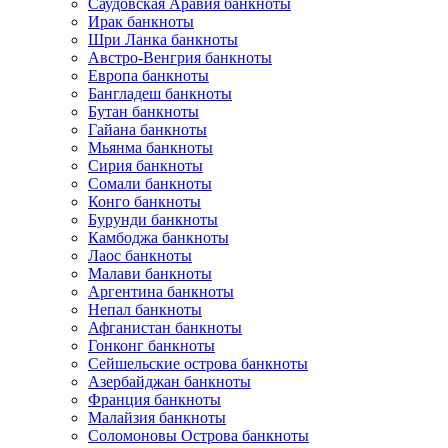
Саудовская Аравия банкноты
Ирак банкноты
Шри Ланка банкноты
Австро-Венгрия банкноты
Европа банкноты
Бангладеш банкноты
Бутан банкноты
Гайана банкноты
Мьянма банкноты
Сирия банкноты
Сомали банкноты
Конго банкноты
Бурунди банкноты
Камбоджа банкноты
Лаос банкноты
Малави банкноты
Аргентина банкноты
Непал банкноты
Афганистан банкноты
Гонконг банкноты
Сейшельские острова банкноты
Азербайджан банкноты
Франция банкноты
Малайзия банкноты
Соломоновы Острова банкноты