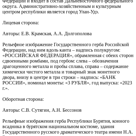
Федерации и входит в состав Дальневосточного федерального
округа. Административно-хозяйственным и культурным
центром республики является город Улан-Удэ.
Лицевая сторона:
Авторы: Е.В. Крамская, А.А. Долгополова
Рельефное изображение Государственного герба Российской
Федерации, над ним вдоль канта – надпись полукругом:
«РОССИЙСКАЯ ФЕДЕРАЦИЯ», обрамленная с обеих сторон
сдвоенными ромбами, под гербом: слева – обозначения
драгоценного металла и пробы сплава, справа – содержание
химически чистого металла и товарный знак монетного
двора, внизу в центре в три строки – надпись: «БАНК
РОССИИ», номинал монеты: «3 РУБЛЯ», год выпуска: «2023
г.».
Оборотная сторона:
Авторы: С.В. Сутягин, А.Н. Бессонов
Рельефные изображения герба Республики Бурятия, конного
всадника в бурятском национальном костюме, здания
Государственного русского драматического театра имени Н.А.