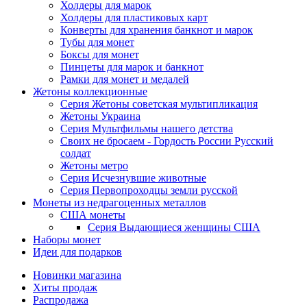
Холдеры для марок
Холдеры для пластиковых карт
Конверты для хранения банкнот и марок
Тубы для монет
Боксы для монет
Пинцеты для марок и банкнот
Рамки для монет и медалей
Жетоны коллекционные
Серия Жетоны советская мультипликация
Жетоны Украина
Серия Мультфильмы нашего детства
Своих не бросаем - Гордость России Русский
солдат
Жетоны метро
Серия Исчезнувшие животные
Серия Первопроходцы земли русской
Монеты из недрагоценных металлов
США монеты
Серия Выдающиеся женщины США
Наборы монет
Идеи для подарков
Новинки магазина
Хиты продаж
Распродажа