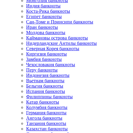
Монголия банкноты
Индия банкноты
Коста-Рика банкноты
Египет банкноты
Сан-Томе и Принсипи банкноты
Иран банкноты
Молдова банкноты
Каймановы острова банкноты
Нидерландские Антилы банкноты
Северная Корея банкноты
Киргизия банкноты
Замбия банкноты
Чехословакия банкноты
Перу банкноты
Индонезия банкноты
Вьетнам банкноты
Бельгия банкноты
Испания банкноты
Филиппины банкноты
Катар банкноты
Колумбия банкноты
Германия банкноты
Ангола банкноты
Танзания банкноты
Казахстан банкноты