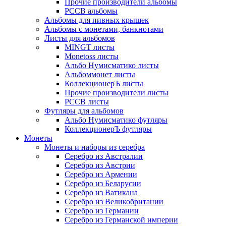
Прочие производители альбомы
РССВ альбомы
Альбомы для пивных крышек
Альбомы с монетами, банкнотами
Листы для альбомов
MINGT листы
Monetoss листы
Альбо Нумисматико листы
Альбоммонет листы
КоллекционерЪ листы
Прочие производители листы
РССВ листы
Футляры для альбомов
Альбо Нумисматико футляры
КоллекционерЪ футляры
Монеты
Монеты и наборы из серебра
Серебро из Австралии
Серебро из Австрии
Серебро из Армении
Серебро из Беларусии
Серебро из Ватикана
Серебро из Великобритании
Серебро из Германии
Серебро из Германской империи