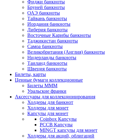
Фиджи банкноты
Бруней банкноты
ОАЭ банкноты
Тайвань банкноты
Иордания банкноты
Либерия банкноты
Восточные Карибы банкноты
Таджикистан банкноты
Самоа банкноты
Великобритания (Англия) банкноты
Нидерланды банкноты
Таиланд банкноты
Швеция банкноты
Билеты, карты
Ценные бумаги коллекционные
Билеты МММ
Уральские франки
Аксессуары для коллекционирования
Холдеры для банкнот
Холдеры для монет
Капсулы для монет
Coinbox Капсулы
РССВ Капсулы
MINGT капсулы для монет
Холдеры для акций, облигаций