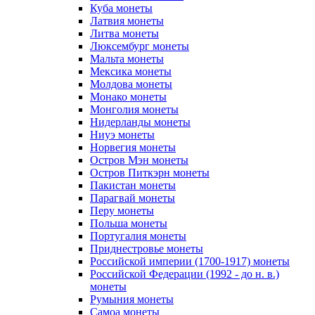
Куба монеты
Латвия монеты
Литва монеты
Люксембург монеты
Мальта монеты
Мексика монеты
Молдова монеты
Монако монеты
Монголия монеты
Нидерланды монеты
Ниуэ монеты
Норвегия монеты
Остров Мэн монеты
Остров Питкэрн монеты
Пакистан монеты
Парагвай монеты
Перу монеты
Польша монеты
Португалия монеты
Приднестровье монеты
Российской империи (1700-1917) монеты
Российской Федерации (1992 - до н. в.)
монеты
Румыния монеты
Самоа монеты