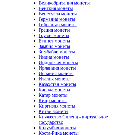
Великобритания монеты
Венгрия монеты
Венесуэла монеты
Германия монеты
Гибралтар монеты
Греция монеты
Грузия монеты
Египет монеты
Замбия монеты
Зимбабве монеты
Индия монеты
Индонезия монеты
Ирландия монеты
Испания монеты
Италия монеты
Казахстан монеты
Канада монеты
Катар монеты
Кипр монеты
Киргизия монеты
Китай монеты
Княжество Силенд - виртуальное
государство
Колумбия монеты
Коста-Рика монеты