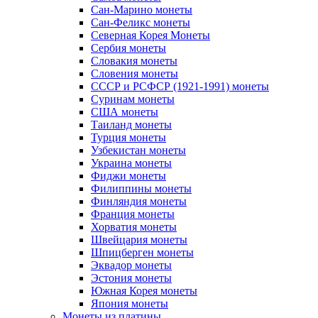
Сан-Марино монеты
Сан-Феликс монеты
Северная Корея Монеты
Сербия монеты
Словакия монеты
Словения монеты
СССР и РСФСР (1921-1991) монеты
Суринам монеты
США монеты
Таиланд монеты
Турция монеты
Узбекистан монеты
Украина монеты
Фиджи монеты
Филиппины монеты
Финляндия монеты
Франция монеты
Хорватия монеты
Швейцария монеты
Шпицберген монеты
Эквадор монеты
Эстония монеты
Южная Корея монеты
Япония монеты
Монеты из платины