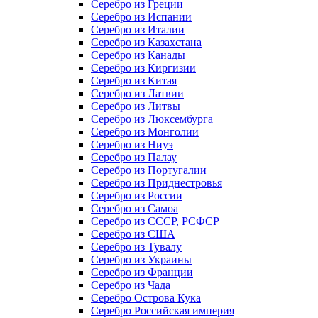
Серебро из Греции
Серебро из Испании
Серебро из Италии
Серебро из Казахстана
Серебро из Канады
Серебро из Киргизии
Серебро из Китая
Серебро из Латвии
Серебро из Литвы
Серебро из Люксембурга
Серебро из Монголии
Серебро из Ниуэ
Серебро из Палау
Серебро из Португалии
Серебро из Приднестровья
Серебро из России
Серебро из Самоа
Серебро из СССР, РСФСР
Серебро из США
Серебро из Тувалу
Серебро из Украины
Серебро из Франции
Серебро из Чада
Серебро Острова Кука
Серебро Российская империя