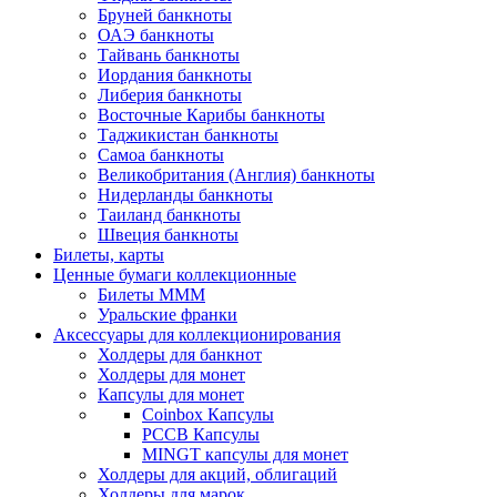
Бруней банкноты
ОАЭ банкноты
Тайвань банкноты
Иордания банкноты
Либерия банкноты
Восточные Карибы банкноты
Таджикистан банкноты
Самоа банкноты
Великобритания (Англия) банкноты
Нидерланды банкноты
Таиланд банкноты
Швеция банкноты
Билеты, карты
Ценные бумаги коллекционные
Билеты МММ
Уральские франки
Аксессуары для коллекционирования
Холдеры для банкнот
Холдеры для монет
Капсулы для монет
Coinbox Капсулы
РССВ Капсулы
MINGT капсулы для монет
Холдеры для акций, облигаций
Холдеры для марок