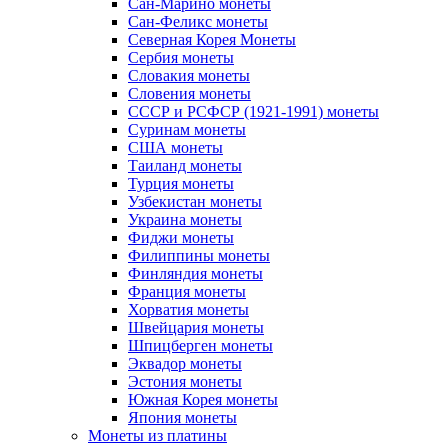
Сан-Марино монеты
Сан-Феликс монеты
Северная Корея Монеты
Сербия монеты
Словакия монеты
Словения монеты
СССР и РСФСР (1921-1991) монеты
Суринам монеты
США монеты
Таиланд монеты
Турция монеты
Узбекистан монеты
Украина монеты
Фиджи монеты
Филиппины монеты
Финляндия монеты
Франция монеты
Хорватия монеты
Швейцария монеты
Шпицберген монеты
Эквадор монеты
Эстония монеты
Южная Корея монеты
Япония монеты
Монеты из платины