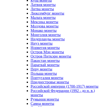
Куба монеты
Латвия монеты
Литва монеты
Люксембург монеты
Мальта монеты
Мексика монеты
Молдова монеты
Монако монеты
Монголия монеты
Нидерланды монеты
Ниуэ монеты
Норвегия монеты
Остров Мэн монеты
Остров Питкэрн монеты
Пакистан монеты
Парагвай монеты
Перу монеты
Польша монеты
Португалия монеты
Приднестровье монеты
Российской империи (1700-1917) монеты
Российской Федерации (1992 - до н. в.)
монеты
Румыния монеты
Самоа монеты