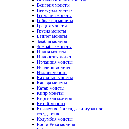
Венгрия монеты
Венесуэла монеты
Германия монеты
Гибралтар монеты
Греция монеты
Грузия монеты
Египет монеты
Замбия монеты
Зимбабве монеты
Индия монеты
Индонезия монеты
Ирландия монеты
Испания монеты
Италия монеты
Казахстан монеты
Канада монеты
Катар монеты
Кипр монеты
Киргизия монеты
Китай монеты
Княжество Силенд - виртуальное
государство
Колумбия монеты
Коста-Рика монеты