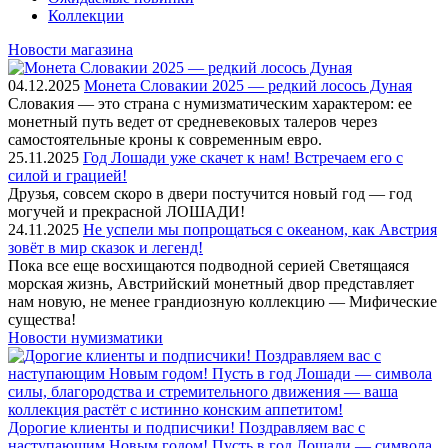
Коллекции
Новости магазина
04.12.2025
Монета Словакии 2025 — редкий лосось Дуная
Словакия — это страна с нумизматическим характером: ее
монетный путь ведет от средневековых талеров через
самостоятельные кроны к современным евро.
25.11.2025
Год Лошади уже скачет к нам! Встречаем его с
силой и грацией!
Друзья, совсем скоро в двери постучится новый год — год
могучей и прекрасной ЛОШАДИ!
24.11.2025
Не успели мы попрощаться с океаном, как Австрия
зовёт в мир сказок и легенд!
Пока все еще восхищаются подводной серией Светящаяся
морская жизнь, Австрийский монетный двор представляет
нам новую, не менее грандиозную коллекцию — Мифические
существа!
Новости нумизматики
Дорогие клиенты и подписчики! Поздравляем вас с
наступающим Новым годом! Пусть в год Лошади — символа