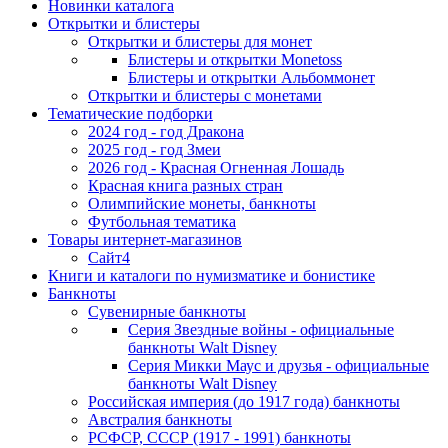
Новинки каталога
Открытки и блистеры
Открытки и блистеры для монет
Блистеры и открытки Monetoss
Блистеры и открытки Альбоммонет
Открытки и блистеры с монетами
Тематические подборки
2024 год - год Дракона
2025 год - год Змеи
2026 год - Красная Огненная Лошадь
Красная книга разных стран
Олимпийские монеты, банкноты
Футбольная тематика
Товары интернет-магазинов
Сайт4
Книги и каталоги по нумизматике и бонистике
Банкноты
Сувенирные банкноты
Серия Звездные войны - официальные
банкноты Walt Disney
Серия Микки Маус и друзья - официальные
банкноты Walt Disney
Российская империя (до 1917 года) банкноты
Австралия банкноты
РСФСР, СССР (1917 - 1991) банкноты