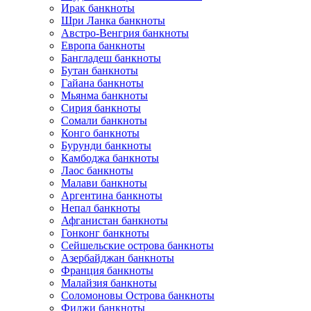
Ирак банкноты
Шри Ланка банкноты
Австро-Венгрия банкноты
Европа банкноты
Бангладеш банкноты
Бутан банкноты
Гайана банкноты
Мьянма банкноты
Сирия банкноты
Сомали банкноты
Конго банкноты
Бурунди банкноты
Камбоджа банкноты
Лаос банкноты
Малави банкноты
Аргентина банкноты
Непал банкноты
Афганистан банкноты
Гонконг банкноты
Сейшельские острова банкноты
Азербайджан банкноты
Франция банкноты
Малайзия банкноты
Соломоновы Острова банкноты
Фиджи банкноты