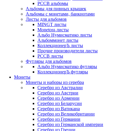
РССВ альбомы
Альбомы для пивных крышек
Альбомы с монетами, банкнотами
Листы для альбомов
MINGT листы
Monetoss листы
Альбо Нумисматико листы
Альбоммонет листы
КоллекционерЪ листы
Прочие производители листы
РССВ листы
Футляры для альбомов
Альбо Нумисматико футляры
КоллекционерЪ футляры
Монеты
Монеты и наборы из серебра
Серебро из Австралии
Серебро из Австрии
Серебро из Армении
Серебро из Беларусии
Серебро из Ватикана
Серебро из Великобритании
Серебро из Германии
Серебро из Германской империи
Серебро из Греции