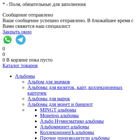
*
- Поля, обязательные для заполнения
Сообщение отправлено
Ваше сообщение успешно отправлено. В ближайшее время с
Вами свяжется наш специалист
Закрыть окно
0
0
0
В корзине
пока пусто
Каталог товаров
Альбомы
Альбом для значков
Альбомы для визиток, карт, коллекционных
карточек
Альбомы для марок
Альбомы для монет и банкнот
MINGT альбомы
Monetoss альбомы
Альбо Нумисматико альбомы
Альбоммонет альбомы
КоллекционерЪ альбомы
Прочие производители альбомы