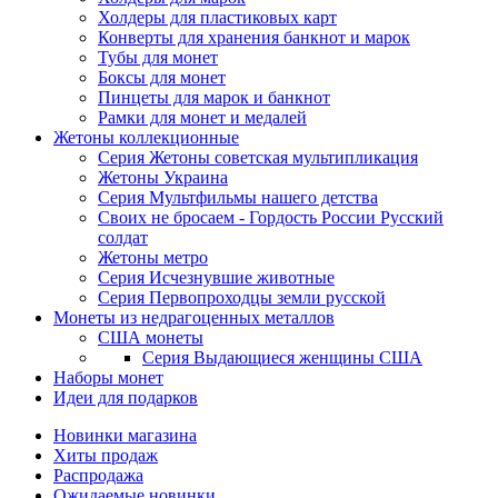
Холдеры для пластиковых карт
Конверты для хранения банкнот и марок
Тубы для монет
Боксы для монет
Пинцеты для марок и банкнот
Рамки для монет и медалей
Жетоны коллекционные
Серия Жетоны советская мультипликация
Жетоны Украина
Серия Мультфильмы нашего детства
Своих не бросаем - Гордость России Русский
солдат
Жетоны метро
Серия Исчезнувшие животные
Серия Первопроходцы земли русской
Монеты из недрагоценных металлов
США монеты
Серия Выдающиеся женщины США
Наборы монет
Идеи для подарков
Новинки магазина
Хиты продаж
Распродажа
Ожидаемые новинки