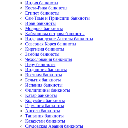
Индия банкноты
Коста-Рика банкноты
Египет банкноты
Сан-Томе и Принсипи банкноты
Иран банкноты
Молдова банкноты
Каймановы острова банкноты
Нидерландские Антилы банкноты
Северная Корея банкноты
Киргизия банкноты
Замбия банкноты
Чехословакия банкноты
Перу банкноты
Индонезия банкноты
Вьетнам банкноты
Бельгия банкноты
Испания банкноты
Филиппины банкноты
Катар банкноты
Колумбия банкноты
Германия банкноты
Ангола банкноты
Танзания банкноты
Казахстан банкноты
Саудовская Аравия банкноты