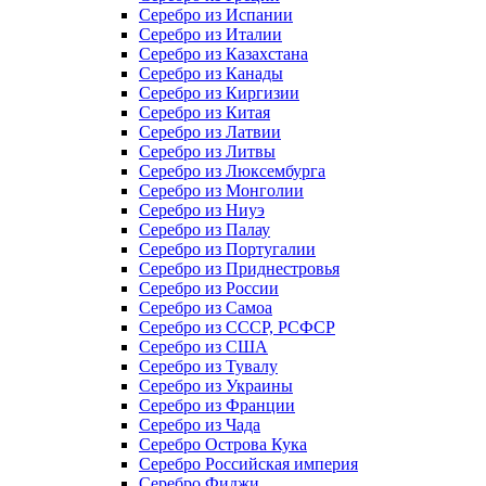
Серебро из Испании
Серебро из Италии
Серебро из Казахстана
Серебро из Канады
Серебро из Киргизии
Серебро из Китая
Серебро из Латвии
Серебро из Литвы
Серебро из Люксембурга
Серебро из Монголии
Серебро из Ниуэ
Серебро из Палау
Серебро из Португалии
Серебро из Приднестровья
Серебро из России
Серебро из Самоа
Серебро из СССР, РСФСР
Серебро из США
Серебро из Тувалу
Серебро из Украины
Серебро из Франции
Серебро из Чада
Серебро Острова Кука
Серебро Российская империя
Серебро Фиджи