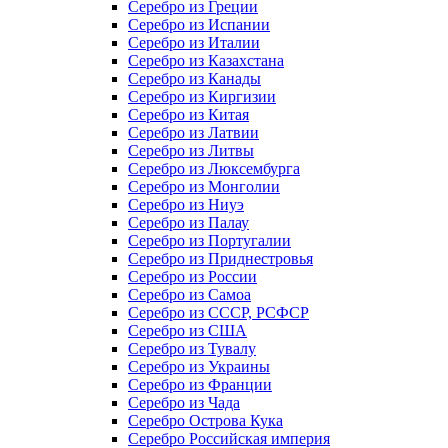
Серебро из Греции
Серебро из Испании
Серебро из Италии
Серебро из Казахстана
Серебро из Канады
Серебро из Киргизии
Серебро из Китая
Серебро из Латвии
Серебро из Литвы
Серебро из Люксембурга
Серебро из Монголии
Серебро из Ниуэ
Серебро из Палау
Серебро из Португалии
Серебро из Приднестровья
Серебро из России
Серебро из Самоа
Серебро из СССР, РСФСР
Серебро из США
Серебро из Тувалу
Серебро из Украины
Серебро из Франции
Серебро из Чада
Серебро Острова Кука
Серебро Российская империя