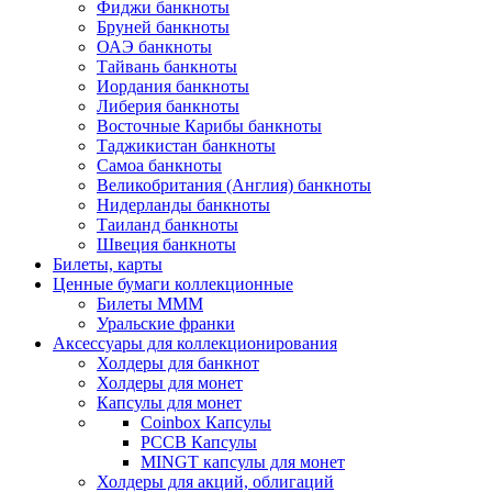
Фиджи банкноты
Бруней банкноты
ОАЭ банкноты
Тайвань банкноты
Иордания банкноты
Либерия банкноты
Восточные Карибы банкноты
Таджикистан банкноты
Самоа банкноты
Великобритания (Англия) банкноты
Нидерланды банкноты
Таиланд банкноты
Швеция банкноты
Билеты, карты
Ценные бумаги коллекционные
Билеты МММ
Уральские франки
Аксессуары для коллекционирования
Холдеры для банкнот
Холдеры для монет
Капсулы для монет
Coinbox Капсулы
РССВ Капсулы
MINGT капсулы для монет
Холдеры для акций, облигаций