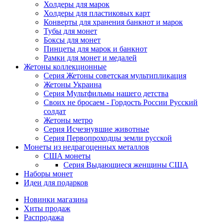
Холдеры для марок
Холдеры для пластиковых карт
Конверты для хранения банкнот и марок
Тубы для монет
Боксы для монет
Пинцеты для марок и банкнот
Рамки для монет и медалей
Жетоны коллекционные
Серия Жетоны советская мультипликация
Жетоны Украина
Серия Мультфильмы нашего детства
Своих не бросаем - Гордость России Русский
солдат
Жетоны метро
Серия Исчезнувшие животные
Серия Первопроходцы земли русской
Монеты из недрагоценных металлов
США монеты
Серия Выдающиеся женщины США
Наборы монет
Идеи для подарков
Новинки магазина
Хиты продаж
Распродажа