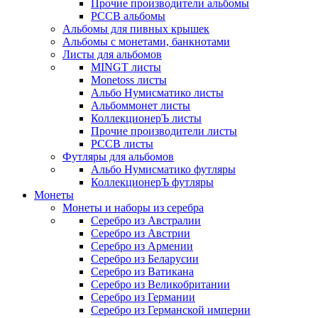
Прочие производители альбомы
РССВ альбомы
Альбомы для пивных крышек
Альбомы с монетами, банкнотами
Листы для альбомов
MINGT листы
Monetoss листы
Альбо Нумисматико листы
Альбоммонет листы
КоллекционерЪ листы
Прочие производители листы
РССВ листы
Футляры для альбомов
Альбо Нумисматико футляры
КоллекционерЪ футляры
Монеты
Монеты и наборы из серебра
Серебро из Австралии
Серебро из Австрии
Серебро из Армении
Серебро из Беларусии
Серебро из Ватикана
Серебро из Великобритании
Серебро из Германии
Серебро из Германской империи