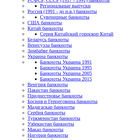
РСФСР, СССР (1917 - 1991) банкноты
Региональные выпуски
Россия (1991 - до н.в.) банкноты
Сувенирные банкноты
США банкноты
Китай банкноты
Серия Китайский гороскоп Китай
Беларусь банкноты
Венесуэла банкноты
Зимбабве банкноты
Украина банкноты
Банкноты Украина 1991
Банкноты Украина 1995
Банкноты Украина 2005
Банкноты Украина 2015
Венгрия банкноты
Пакистан банкноты
Приднестровье банкноты
Босния и Герцеговина банкноты
Мадагаскар банкноты
Сербия банкноты
Туркменистан банкноты
Узбекистан банкноты
Макао банкноты
Нигерия банкноты