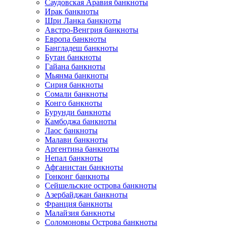
Саудовская Аравия банкноты
Ирак банкноты
Шри Ланка банкноты
Австро-Венгрия банкноты
Европа банкноты
Бангладеш банкноты
Бутан банкноты
Гайана банкноты
Мьянма банкноты
Сирия банкноты
Сомали банкноты
Конго банкноты
Бурунди банкноты
Камбоджа банкноты
Лаос банкноты
Малави банкноты
Аргентина банкноты
Непал банкноты
Афганистан банкноты
Гонконг банкноты
Сейшельские острова банкноты
Азербайджан банкноты
Франция банкноты
Малайзия банкноты
Соломоновы Острова банкноты