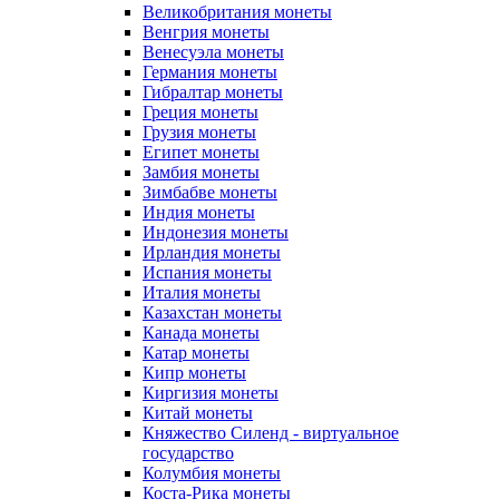
Великобритания монеты
Венгрия монеты
Венесуэла монеты
Германия монеты
Гибралтар монеты
Греция монеты
Грузия монеты
Египет монеты
Замбия монеты
Зимбабве монеты
Индия монеты
Индонезия монеты
Ирландия монеты
Испания монеты
Италия монеты
Казахстан монеты
Канада монеты
Катар монеты
Кипр монеты
Киргизия монеты
Китай монеты
Княжество Силенд - виртуальное
государство
Колумбия монеты
Коста-Рика монеты