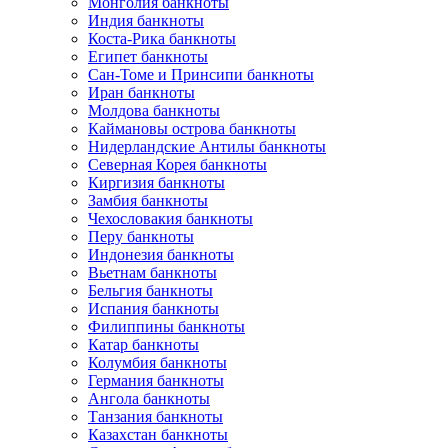
Монголия банкноты
Индия банкноты
Коста-Рика банкноты
Египет банкноты
Сан-Томе и Принсипи банкноты
Иран банкноты
Молдова банкноты
Каймановы острова банкноты
Нидерландские Антилы банкноты
Северная Корея банкноты
Киргизия банкноты
Замбия банкноты
Чехословакия банкноты
Перу банкноты
Индонезия банкноты
Вьетнам банкноты
Бельгия банкноты
Испания банкноты
Филиппины банкноты
Катар банкноты
Колумбия банкноты
Германия банкноты
Ангола банкноты
Танзания банкноты
Казахстан банкноты