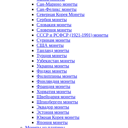
Сан-Марино монеты
Сан-Феликс монеты
Северная Корея Монеты
Сербия монеты
Словакия монеты
Словения монеты
СССР и РСФСР (1921-1991) монеты
Суринам монеты
США монеты
Таиланд монеты
Турция монеты
Узбекистан монеты
Украина монеты
Фиджи монеты
Филиппины монеты
Финляндия монеты
Франция монеты
Хорватия монеты
Швейцария монеты
Шпицберген монеты
Эквадор монеты
Эстония монеты
Южная Корея монеты
Япония монеты
Монеты из платины