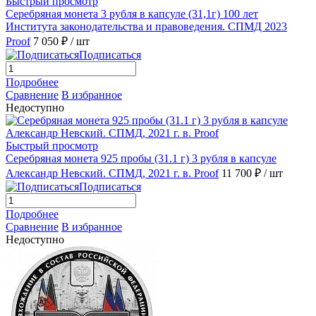
Быстрый просмотр
Серебряная монета 3 рубля в капсуле (31,1г) 100 лет
Института законодательства и правоведения. СПМД 2023
Proof
7 050 ₽
/ шт
Подписаться
Подробнее
Сравнение
В избранное
Недоступно
Быстрый просмотр
Серебряная монета 925 пробы (31.1 г) 3 рубля в капсуле
Александр Невский. СПМД, 2021 г. в. Proof
11 700 ₽
/ шт
Подписаться
Подробнее
Сравнение
В избранное
Недоступно