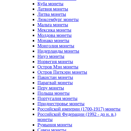
Куба монеты
Латвия монеты
Литва монеты
Люксембург монеты
Мальта монеты
Мексика монеты
Молдова монеты
Монако монеты
Монголия монеты
Нидерланды монеты
Ниуэ монеты
Норвегия монеты
Остров Мэн монеты
Остров Питкэрн монеты
Пакистан монеты
Парагвай монеты
Перу монеты
Польша монеты
Португалия монеты
Приднестровье монеты
Российской империи (1700-1917) монеты
Российской Федерации (1992 - до н. в.)
монеты
Румыния монеты
Самоа монеты