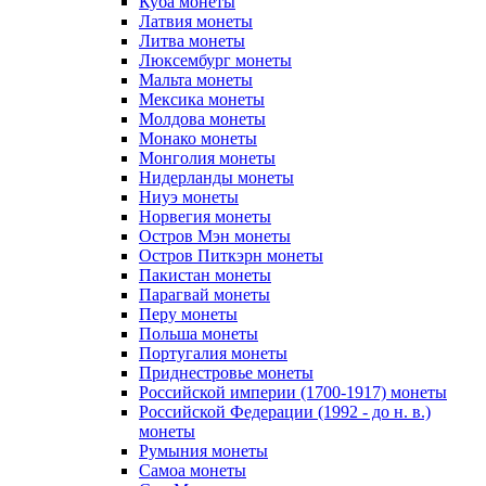
Куба монеты
Латвия монеты
Литва монеты
Люксембург монеты
Мальта монеты
Мексика монеты
Молдова монеты
Монако монеты
Монголия монеты
Нидерланды монеты
Ниуэ монеты
Норвегия монеты
Остров Мэн монеты
Остров Питкэрн монеты
Пакистан монеты
Парагвай монеты
Перу монеты
Польша монеты
Португалия монеты
Приднестровье монеты
Российской империи (1700-1917) монеты
Российской Федерации (1992 - до н. в.)
монеты
Румыния монеты
Самоа монеты