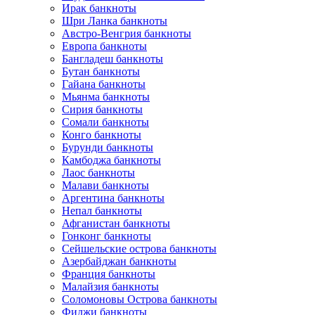
Ирак банкноты
Шри Ланка банкноты
Австро-Венгрия банкноты
Европа банкноты
Бангладеш банкноты
Бутан банкноты
Гайана банкноты
Мьянма банкноты
Сирия банкноты
Сомали банкноты
Конго банкноты
Бурунди банкноты
Камбоджа банкноты
Лаос банкноты
Малави банкноты
Аргентина банкноты
Непал банкноты
Афганистан банкноты
Гонконг банкноты
Сейшельские острова банкноты
Азербайджан банкноты
Франция банкноты
Малайзия банкноты
Соломоновы Острова банкноты
Фиджи банкноты