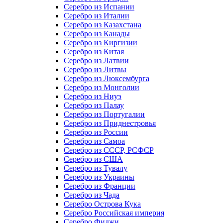
Серебро из Испании
Серебро из Италии
Серебро из Казахстана
Серебро из Канады
Серебро из Киргизии
Серебро из Китая
Серебро из Латвии
Серебро из Литвы
Серебро из Люксембурга
Серебро из Монголии
Серебро из Ниуэ
Серебро из Палау
Серебро из Португалии
Серебро из Приднестровья
Серебро из России
Серебро из Самоа
Серебро из СССР, РСФСР
Серебро из США
Серебро из Тувалу
Серебро из Украины
Серебро из Франции
Серебро из Чада
Серебро Острова Кука
Серебро Российская империя
Серебро Фиджи