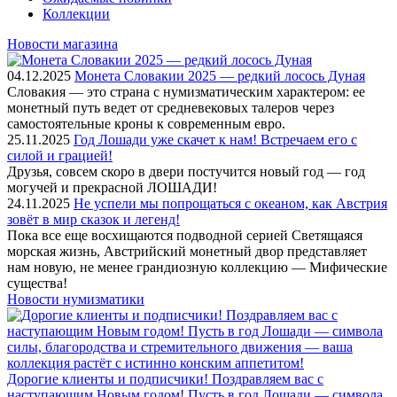
Коллекции
Новости магазина
04.12.2025
Монета Словакии 2025 — редкий лосось Дуная
Словакия — это страна с нумизматическим характером: ее
монетный путь ведет от средневековых талеров через
самостоятельные кроны к современным евро.
25.11.2025
Год Лошади уже скачет к нам! Встречаем его с
силой и грацией!
Друзья, совсем скоро в двери постучится новый год — год
могучей и прекрасной ЛОШАДИ!
24.11.2025
Не успели мы попрощаться с океаном, как Австрия
зовёт в мир сказок и легенд!
Пока все еще восхищаются подводной серией Светящаяся
морская жизнь, Австрийский монетный двор представляет
нам новую, не менее грандиозную коллекцию — Мифические
существа!
Новости нумизматики
Дорогие клиенты и подписчики! Поздравляем вас с
наступающим Новым годом! Пусть в год Лошади — символа