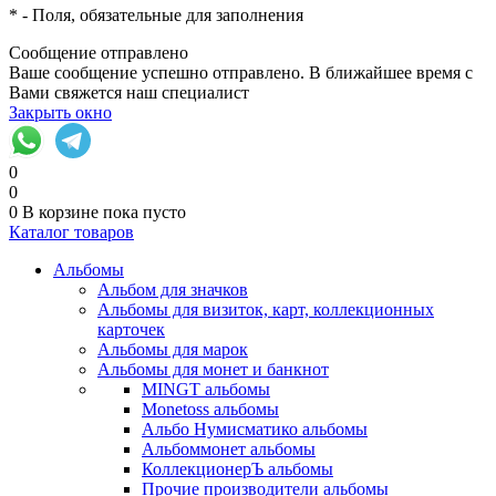
*
- Поля, обязательные для заполнения
Сообщение отправлено
Ваше сообщение успешно отправлено. В ближайшее время с
Вами свяжется наш специалист
Закрыть окно
0
0
0
В корзине
пока пусто
Каталог товаров
Альбомы
Альбом для значков
Альбомы для визиток, карт, коллекционных
карточек
Альбомы для марок
Альбомы для монет и банкнот
MINGT альбомы
Monetoss альбомы
Альбо Нумисматико альбомы
Альбоммонет альбомы
КоллекционерЪ альбомы
Прочие производители альбомы