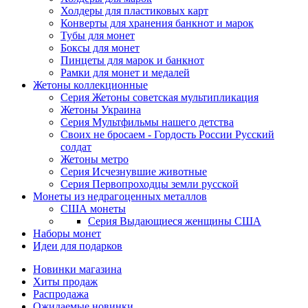
Холдеры для пластиковых карт
Конверты для хранения банкнот и марок
Тубы для монет
Боксы для монет
Пинцеты для марок и банкнот
Рамки для монет и медалей
Жетоны коллекционные
Серия Жетоны советская мультипликация
Жетоны Украина
Серия Мультфильмы нашего детства
Своих не бросаем - Гордость России Русский
солдат
Жетоны метро
Серия Исчезнувшие животные
Серия Первопроходцы земли русской
Монеты из недрагоценных металлов
США монеты
Серия Выдающиеся женщины США
Наборы монет
Идеи для подарков
Новинки магазина
Хиты продаж
Распродажа
Ожидаемые новинки