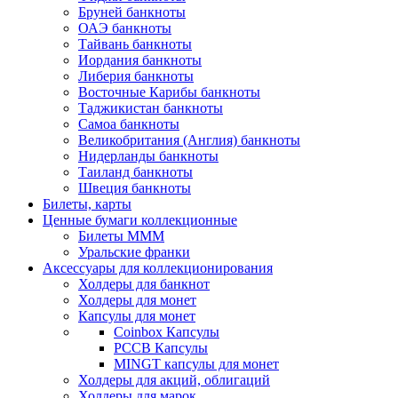
Бруней банкноты
ОАЭ банкноты
Тайвань банкноты
Иордания банкноты
Либерия банкноты
Восточные Карибы банкноты
Таджикистан банкноты
Самоа банкноты
Великобритания (Англия) банкноты
Нидерланды банкноты
Таиланд банкноты
Швеция банкноты
Билеты, карты
Ценные бумаги коллекционные
Билеты МММ
Уральские франки
Аксессуары для коллекционирования
Холдеры для банкнот
Холдеры для монет
Капсулы для монет
Coinbox Капсулы
РССВ Капсулы
MINGT капсулы для монет
Холдеры для акций, облигаций
Холдеры для марок