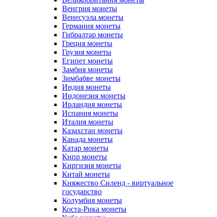
Венгрия монеты
Венесуэла монеты
Германия монеты
Гибралтар монеты
Греция монеты
Грузия монеты
Египет монеты
Замбия монеты
Зимбабве монеты
Индия монеты
Индонезия монеты
Ирландия монеты
Испания монеты
Италия монеты
Казахстан монеты
Канада монеты
Катар монеты
Кипр монеты
Киргизия монеты
Китай монеты
Княжество Силенд - виртуальное
государство
Колумбия монеты
Коста-Рика монеты