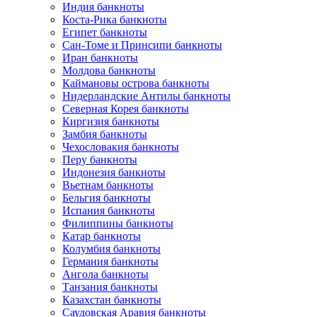
Индия банкноты
Коста-Рика банкноты
Египет банкноты
Сан-Томе и Принсипи банкноты
Иран банкноты
Молдова банкноты
Каймановы острова банкноты
Нидерландские Антилы банкноты
Северная Корея банкноты
Киргизия банкноты
Замбия банкноты
Чехословакия банкноты
Перу банкноты
Индонезия банкноты
Вьетнам банкноты
Бельгия банкноты
Испания банкноты
Филиппины банкноты
Катар банкноты
Колумбия банкноты
Германия банкноты
Ангола банкноты
Танзания банкноты
Казахстан банкноты
Саудовская Аравия банкноты