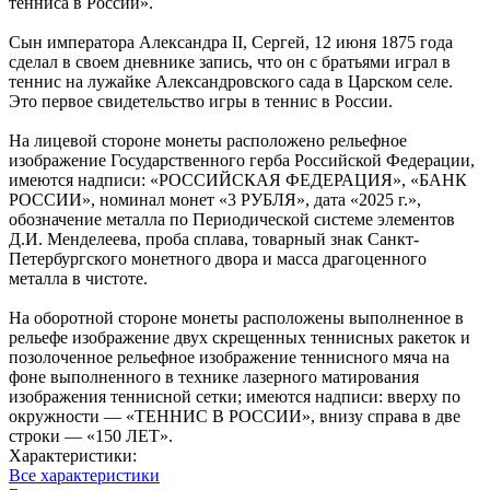
тенниса в России».
Сын императора Александра II, Сергей, 12 июня 1875 года
сделал в своем дневнике запись, что он с братьями играл в
теннис на лужайке Александровского сада в Царском селе.
Это первое свидетельство игры в теннис в России.
На лицевой стороне монеты расположено рельефное
изображение Государственного герба Российской Федерации,
имеются надписи: «РОССИЙСКАЯ ФЕДЕРАЦИЯ», «БАНК
РОССИИ», номинал монет «3 РУБЛЯ», дата «2025 г.»,
обозначение металла по Периодической системе элементов
Д.И. Менделеева, проба сплава, товарный знак Санкт-
Петербургского монетного двора и масса драгоценного
металла в чистоте.
На оборотной стороне монеты расположены выполненное в
рельефе изображение двух скрещенных теннисных ракеток и
позолоченное рельефное изображение теннисного мяча на
фоне выполненного в технике лазерного матирования
изображения теннисной сетки; имеются надписи: вверху по
окружности — «ТЕННИС В РОССИИ», внизу справа в две
строки — «150 ЛЕТ».
Характеристики:
Все характеристики