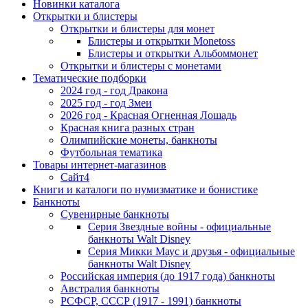
Новинки каталога
Открытки и блистеры
Открытки и блистеры для монет
Блистеры и открытки Monetoss
Блистеры и открытки Альбоммонет
Открытки и блистеры с монетами
Тематические подборки
2024 год - год Дракона
2025 год - год Змеи
2026 год - Красная Огненная Лошадь
Красная книга разных стран
Олимпийские монеты, банкноты
Футбольная тематика
Товары интернет-магазинов
Сайт4
Книги и каталоги по нумизматике и бонистике
Банкноты
Сувенирные банкноты
Серия Звездные войны - официальные
банкноты Walt Disney
Серия Микки Маус и друзья - официальные
банкноты Walt Disney
Российская империя (до 1917 года) банкноты
Австралия банкноты
РСФСР, СССР (1917 - 1991) банкноты