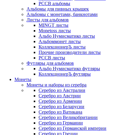
РССВ альбомы
Альбомы для пивных крышек
Альбомы с монетами, банкнотами
Листы для альбомов
MINGT листы
Monetoss листы
Альбо Нумисматико листы
Альбоммонет листы
КоллекционерЪ листы
Прочие производители листы
РССВ листы
Футляры для альбомов
Альбо Нумисматико футляры
КоллекционерЪ футляры
Монеты
Монеты и наборы из серебра
Серебро из Австралии
Серебро из Австрии
Серебро из Армении
Серебро из Беларусии
Серебро из Ватикана
Серебро из Великобритании
Серебро из Германии
Серебро из Германской империи
Серебро из Греции