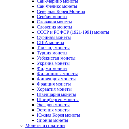
Сан-Марино монеты
Сан-Феликс монеты
Северная Корея Монеты
Сербия монеты
Словакия монеты
Словения монеты
СССР и РСФСР (1921-1991) монеты
Суринам монеты
США монеты
Таиланд монеты
Турция монеты
Узбекистан монеты
Украина монеты
Фиджи монеты
Филиппины монеты
Финляндия монеты
Франция монеты
Хорватия монеты
Швейцария монеты
Шпицберген монеты
Эквадор монеты
Эстония монеты
Южная Корея монеты
Япония монеты
Монеты из платины