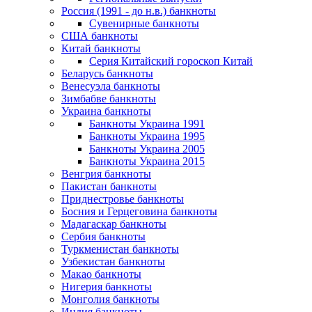
Россия (1991 - до н.в.) банкноты
Сувенирные банкноты
США банкноты
Китай банкноты
Серия Китайский гороскоп Китай
Беларусь банкноты
Венесуэла банкноты
Зимбабве банкноты
Украина банкноты
Банкноты Украина 1991
Банкноты Украина 1995
Банкноты Украина 2005
Банкноты Украина 2015
Венгрия банкноты
Пакистан банкноты
Приднестровье банкноты
Босния и Герцеговина банкноты
Мадагаскар банкноты
Сербия банкноты
Туркменистан банкноты
Узбекистан банкноты
Макао банкноты
Нигерия банкноты
Монголия банкноты
Индия банкноты