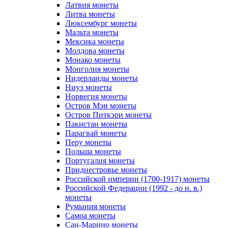
Латвия монеты
Литва монеты
Люксембург монеты
Мальта монеты
Мексика монеты
Молдова монеты
Монако монеты
Монголия монеты
Нидерланды монеты
Ниуэ монеты
Норвегия монеты
Остров Мэн монеты
Остров Питкэрн монеты
Пакистан монеты
Парагвай монеты
Перу монеты
Польша монеты
Португалия монеты
Приднестровье монеты
Российской империи (1700-1917) монеты
Российской Федерации (1992 - до н. в.)
монеты
Румыния монеты
Самоа монеты
Сан-Марино монеты