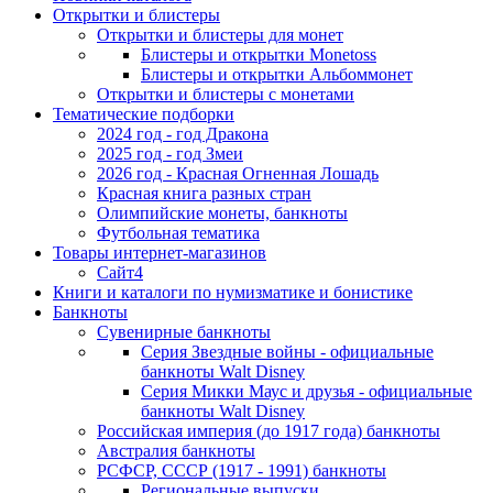
Открытки и блистеры
Открытки и блистеры для монет
Блистеры и открытки Monetoss
Блистеры и открытки Альбоммонет
Открытки и блистеры с монетами
Тематические подборки
2024 год - год Дракона
2025 год - год Змеи
2026 год - Красная Огненная Лошадь
Красная книга разных стран
Олимпийские монеты, банкноты
Футбольная тематика
Товары интернет-магазинов
Сайт4
Книги и каталоги по нумизматике и бонистике
Банкноты
Сувенирные банкноты
Серия Звездные войны - официальные
банкноты Walt Disney
Серия Микки Маус и друзья - официальные
банкноты Walt Disney
Российская империя (до 1917 года) банкноты
Австралия банкноты
РСФСР, СССР (1917 - 1991) банкноты
Региональные выпуски