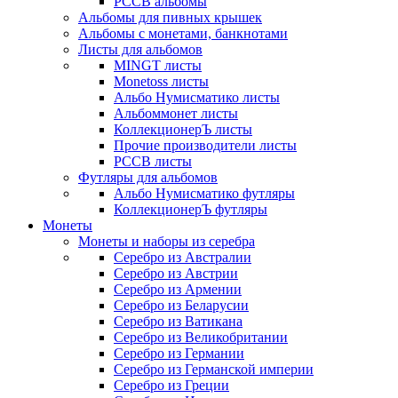
РССВ альбомы
Альбомы для пивных крышек
Альбомы с монетами, банкнотами
Листы для альбомов
MINGT листы
Monetoss листы
Альбо Нумисматико листы
Альбоммонет листы
КоллекционерЪ листы
Прочие производители листы
РССВ листы
Футляры для альбомов
Альбо Нумисматико футляры
КоллекционерЪ футляры
Монеты
Монеты и наборы из серебра
Серебро из Австралии
Серебро из Австрии
Серебро из Армении
Серебро из Беларусии
Серебро из Ватикана
Серебро из Великобритании
Серебро из Германии
Серебро из Германской империи
Серебро из Греции