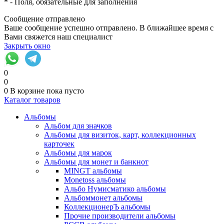
*
- Поля, обязательные для заполнения
Сообщение отправлено
Ваше сообщение успешно отправлено. В ближайшее время с
Вами свяжется наш специалист
Закрыть окно
0
0
0
В корзине
пока пусто
Каталог товаров
Альбомы
Альбом для значков
Альбомы для визиток, карт, коллекционных
карточек
Альбомы для марок
Альбомы для монет и банкнот
MINGT альбомы
Monetoss альбомы
Альбо Нумисматико альбомы
Альбоммонет альбомы
КоллекционерЪ альбомы
Прочие производители альбомы