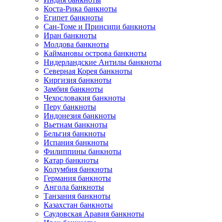
Коста-Рика банкноты
Египет банкноты
Сан-Томе и Принсипи банкноты
Иран банкноты
Молдова банкноты
Каймановы острова банкноты
Нидерландские Антилы банкноты
Северная Корея банкноты
Киргизия банкноты
Замбия банкноты
Чехословакия банкноты
Перу банкноты
Индонезия банкноты
Вьетнам банкноты
Бельгия банкноты
Испания банкноты
Филиппины банкноты
Катар банкноты
Колумбия банкноты
Германия банкноты
Ангола банкноты
Танзания банкноты
Казахстан банкноты
Саудовская Аравия банкноты