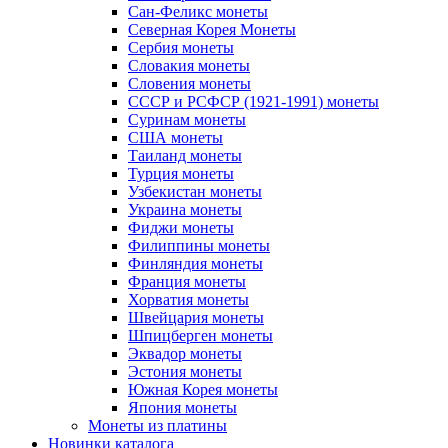
Сан-Феликс монеты
Северная Корея Монеты
Сербия монеты
Словакия монеты
Словения монеты
СССР и РСФСР (1921-1991) монеты
Суринам монеты
США монеты
Таиланд монеты
Турция монеты
Узбекистан монеты
Украина монеты
Фиджи монеты
Филиппины монеты
Финляндия монеты
Франция монеты
Хорватия монеты
Швейцария монеты
Шпицберген монеты
Эквадор монеты
Эстония монеты
Южная Корея монеты
Япония монеты
Монеты из платины
Новинки каталога