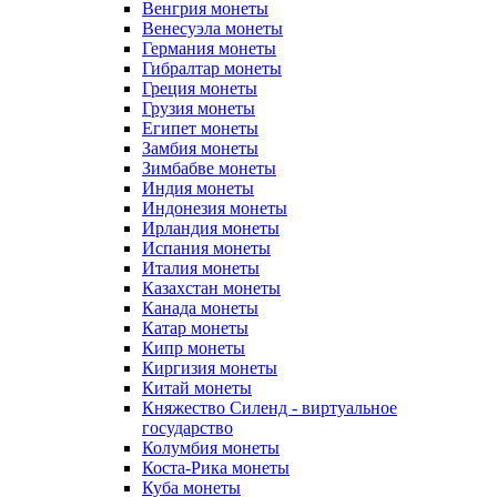
Венгрия монеты
Венесуэла монеты
Германия монеты
Гибралтар монеты
Греция монеты
Грузия монеты
Египет монеты
Замбия монеты
Зимбабве монеты
Индия монеты
Индонезия монеты
Ирландия монеты
Испания монеты
Италия монеты
Казахстан монеты
Канада монеты
Катар монеты
Кипр монеты
Киргизия монеты
Китай монеты
Княжество Силенд - виртуальное
государство
Колумбия монеты
Коста-Рика монеты
Куба монеты