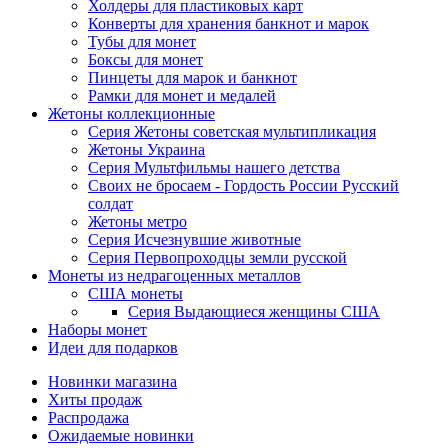
Холдеры для пластиковых карт
Конверты для хранения банкнот и марок
Тубы для монет
Боксы для монет
Пинцеты для марок и банкнот
Рамки для монет и медалей
Жетоны коллекционные
Серия Жетоны советская мультипликация
Жетоны Украина
Серия Мультфильмы нашего детства
Своих не бросаем - Гордость России Русский
солдат
Жетоны метро
Серия Исчезнувшие животные
Серия Первопроходцы земли русской
Монеты из недрагоценных металлов
США монеты
Серия Выдающиеся женщины США
Наборы монет
Идеи для подарков
Новинки магазина
Хиты продаж
Распродажа
Ожидаемые новинки