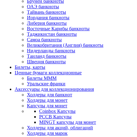
Бруней банкноты
ОАЭ банкноты
Тайвань банкноты
Иордания банкноты
Либерия банкноты
Восточные Карибы банкноты
Таджикистан банкноты
Самоа банкноты
Великобритания (Англия) банкноты
Нидерланды банкноты
Таиланд банкноты
Швеция банкноты
Билеты, карты
Ценные бумаги коллекционные
Билеты МММ
Уральские франки
Аксессуары для коллекционирования
Холдеры для банкнот
Холдеры для монет
Капсулы для монет
Coinbox Капсулы
РССВ Капсулы
MINGT капсулы для монет
Холдеры для акций, облигаций
Холдеры для марок