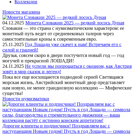
Коллекции
Новости магазина
04.12.2025
Монета Словакии 2025 — редкий лосось Дуная
Словакия — это страна с нумизматическим характером: ее
монетный путь ведет от средневековых талеров через
самостоятельные кроны к современным евро.
25.11.2025
Год Лошади уже скачет к нам! Встречаем его с
силой и грацией!
Друзья, совсем скоро в двери постучится новый год — год
могучей и прекрасной ЛОШАДИ!
24.11.2025
Не успели мы попрощаться с океаном, как Австрия
зовёт в мир сказок и легенд!
Пока все еще восхищаются подводной серией Светящаяся
морская жизнь, Австрийский монетный двор представляет
нам новую, не менее грандиозную коллекцию — Мифические
существа!
Новости нумизматики
Дорогие клиенты и подписчики! Поздравляем вас с
наступающим Новым годом! Пусть в год Лошади — символа