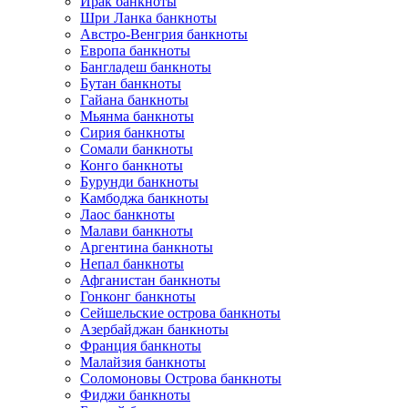
Ирак банкноты
Шри Ланка банкноты
Австро-Венгрия банкноты
Европа банкноты
Бангладеш банкноты
Бутан банкноты
Гайана банкноты
Мьянма банкноты
Сирия банкноты
Сомали банкноты
Конго банкноты
Бурунди банкноты
Камбоджа банкноты
Лаос банкноты
Малави банкноты
Аргентина банкноты
Непал банкноты
Афганистан банкноты
Гонконг банкноты
Сейшельские острова банкноты
Азербайджан банкноты
Франция банкноты
Малайзия банкноты
Соломоновы Острова банкноты
Фиджи банкноты