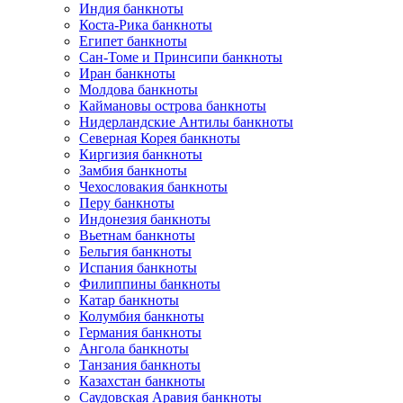
Индия банкноты
Коста-Рика банкноты
Египет банкноты
Сан-Томе и Принсипи банкноты
Иран банкноты
Молдова банкноты
Каймановы острова банкноты
Нидерландские Антилы банкноты
Северная Корея банкноты
Киргизия банкноты
Замбия банкноты
Чехословакия банкноты
Перу банкноты
Индонезия банкноты
Вьетнам банкноты
Бельгия банкноты
Испания банкноты
Филиппины банкноты
Катар банкноты
Колумбия банкноты
Германия банкноты
Ангола банкноты
Танзания банкноты
Казахстан банкноты
Саудовская Аравия банкноты