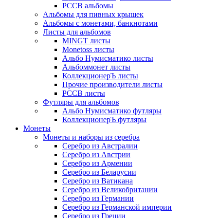
РССВ альбомы
Альбомы для пивных крышек
Альбомы с монетами, банкнотами
Листы для альбомов
MINGT листы
Monetoss листы
Альбо Нумисматико листы
Альбоммонет листы
КоллекционерЪ листы
Прочие производители листы
РССВ листы
Футляры для альбомов
Альбо Нумисматико футляры
КоллекционерЪ футляры
Монеты
Монеты и наборы из серебра
Серебро из Австралии
Серебро из Австрии
Серебро из Армении
Серебро из Беларусии
Серебро из Ватикана
Серебро из Великобритании
Серебро из Германии
Серебро из Германской империи
Серебро из Греции