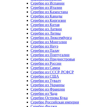
Серебро из Испании
Серебро из Италии
Серебро из Казахстана
Серебро из Канады
Серебро из Киргизии
Серебро из Китая
Серебро из Латвии
Серебро из Литвы
Серебро из Люксембурга
Серебро из Монголии
Серебро из Ниуэ
Серебро из Палау
Серебро из Португалии
Серебро из Приднестровья
Серебро из России
Серебро из Самоа
Серебро из СССР, РСФСР
Серебро из США
Серебро из Тувалу
Серебро из Украины
Серебро из Франции
Серебро из Чада
Серебро Острова Кука
Серебро Российская империя
Серебро Фиджи