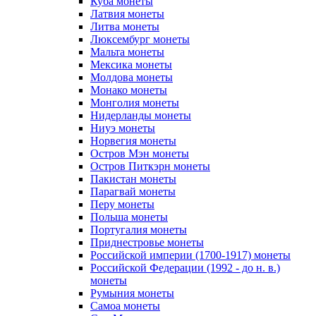
Куба монеты
Латвия монеты
Литва монеты
Люксембург монеты
Мальта монеты
Мексика монеты
Молдова монеты
Монако монеты
Монголия монеты
Нидерланды монеты
Ниуэ монеты
Норвегия монеты
Остров Мэн монеты
Остров Питкэрн монеты
Пакистан монеты
Парагвай монеты
Перу монеты
Польша монеты
Португалия монеты
Приднестровье монеты
Российской империи (1700-1917) монеты
Российской Федерации (1992 - до н. в.)
монеты
Румыния монеты
Самоа монеты