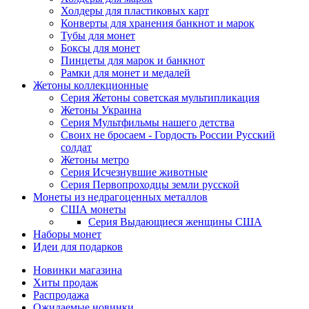
Холдеры для пластиковых карт
Конверты для хранения банкнот и марок
Тубы для монет
Боксы для монет
Пинцеты для марок и банкнот
Рамки для монет и медалей
Жетоны коллекционные
Серия Жетоны советская мультипликация
Жетоны Украина
Серия Мультфильмы нашего детства
Своих не бросаем - Гордость России Русский
солдат
Жетоны метро
Серия Исчезнувшие животные
Серия Первопроходцы земли русской
Монеты из недрагоценных металлов
США монеты
Серия Выдающиеся женщины США
Наборы монет
Идеи для подарков
Новинки магазина
Хиты продаж
Распродажа
Ожидаемые новинки