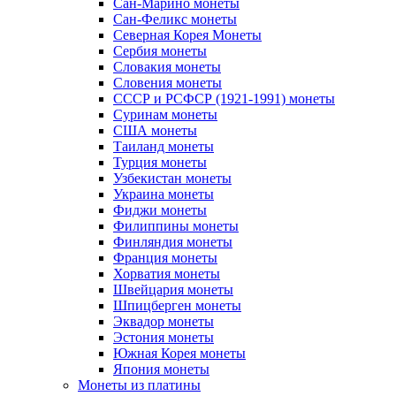
Сан-Марино монеты
Сан-Феликс монеты
Северная Корея Монеты
Сербия монеты
Словакия монеты
Словения монеты
СССР и РСФСР (1921-1991) монеты
Суринам монеты
США монеты
Таиланд монеты
Турция монеты
Узбекистан монеты
Украина монеты
Фиджи монеты
Филиппины монеты
Финляндия монеты
Франция монеты
Хорватия монеты
Швейцария монеты
Шпицберген монеты
Эквадор монеты
Эстония монеты
Южная Корея монеты
Япония монеты
Монеты из платины