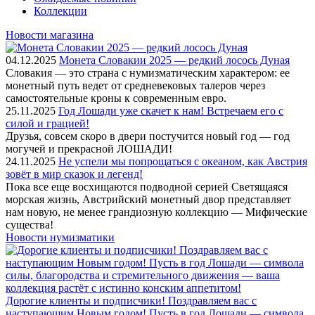
Коллекции
Новости магазина
04.12.2025
Монета Словакии 2025 — редкий лосось Дуная
Словакия — это страна с нумизматическим характером: ее
монетный путь ведет от средневековых талеров через
самостоятельные кроны к современным евро.
25.11.2025
Год Лошади уже скачет к нам! Встречаем его с
силой и грацией!
Друзья, совсем скоро в двери постучится новый год — год
могучей и прекрасной ЛОШАДИ!
24.11.2025
Не успели мы попрощаться с океаном, как Австрия
зовёт в мир сказок и легенд!
Пока все еще восхищаются подводной серией Светящаяся
морская жизнь, Австрийский монетный двор представляет
нам новую, не менее грандиозную коллекцию — Мифические
существа!
Новости нумизматики
Дорогие клиенты и подписчики! Поздравляем вас с
наступающим Новым годом! Пусть в год Лошади — символа