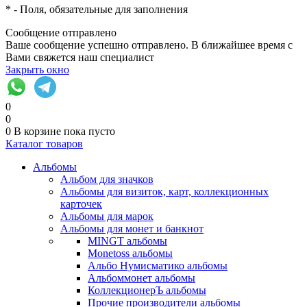
*
- Поля, обязательные для заполнения
Сообщение отправлено
Ваше сообщение успешно отправлено. В ближайшее время с
Вами свяжется наш специалист
Закрыть окно
0
0
0
В корзине
пока пусто
Каталог товаров
Альбомы
Альбом для значков
Альбомы для визиток, карт, коллекционных
карточек
Альбомы для марок
Альбомы для монет и банкнот
MINGT альбомы
Monetoss альбомы
Альбо Нумисматико альбомы
Альбоммонет альбомы
КоллекционерЪ альбомы
Прочие производители альбомы