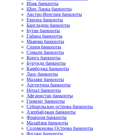
Ирак банкноты
Шри Ланка банкноты
Австро-Венгрия банкноты
Европа банкноты
Бангладеш банкноты
Бутан банкноты
Гайана банкноты
Мьянма банкноты
Сирия банкноты
Сомали банкноты
Конго банкноты
Бурунди банкноты
Камбоджа банкноты
Лаос банкноты
Малави банкноты
Аргентина банкноты
Непал банкноты
Афганистан банкноты
Гонконг банкноты
Сейшельские острова банкноты
Азербайджан банкноты
Франция банкноты
Малайзия банкноты
Соломоновы Острова банкноты
Фиджи банкноты