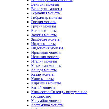
Венгрия монеты
Венесуэла монеты
Германия монеты
Гибралтар монеты
Греция монеты
Грузия монеты
Египет монеты
Замбия монеты
Зимбабве монеты
Индия монеты
Индонезия монеты
Ирландия монеты
Испания монеты
Италия монеты
Казахстан монеты
Канада монеты
Катар монеты
Кипр монеты
Киргизия монеты
Китай монеты
Княжество Силенд - виртуальное
государство
Колумбия монеты
Коста-Рика монеты