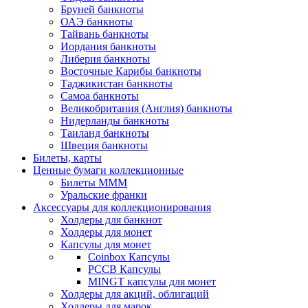
Бруней банкноты
ОАЭ банкноты
Тайвань банкноты
Иордания банкноты
Либерия банкноты
Восточные Карибы банкноты
Таджикистан банкноты
Самоа банкноты
Великобритания (Англия) банкноты
Нидерланды банкноты
Таиланд банкноты
Швеция банкноты
Билеты, карты
Ценные бумаги коллекционные
Билеты МММ
Уральские франки
Аксессуары для коллекционирования
Холдеры для банкнот
Холдеры для монет
Капсулы для монет
Coinbox Капсулы
РССВ Капсулы
MINGT капсулы для монет
Холдеры для акций, облигаций
Холдеры для марок