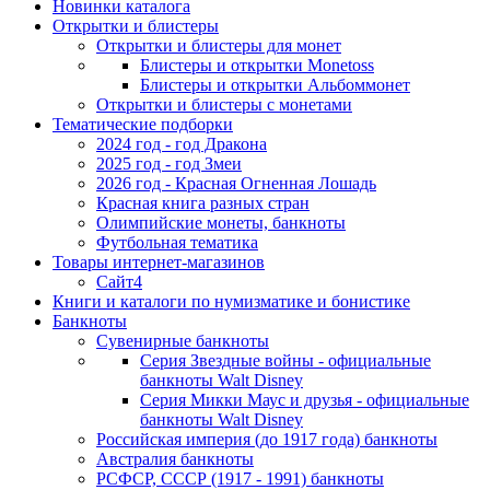
Новинки каталога
Открытки и блистеры
Открытки и блистеры для монет
Блистеры и открытки Monetoss
Блистеры и открытки Альбоммонет
Открытки и блистеры с монетами
Тематические подборки
2024 год - год Дракона
2025 год - год Змеи
2026 год - Красная Огненная Лошадь
Красная книга разных стран
Олимпийские монеты, банкноты
Футбольная тематика
Товары интернет-магазинов
Сайт4
Книги и каталоги по нумизматике и бонистике
Банкноты
Сувенирные банкноты
Серия Звездные войны - официальные
банкноты Walt Disney
Серия Микки Маус и друзья - официальные
банкноты Walt Disney
Российская империя (до 1917 года) банкноты
Австралия банкноты
РСФСР, СССР (1917 - 1991) банкноты