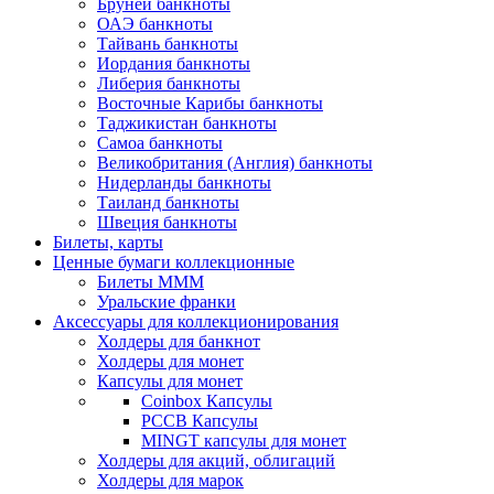
Бруней банкноты
ОАЭ банкноты
Тайвань банкноты
Иордания банкноты
Либерия банкноты
Восточные Карибы банкноты
Таджикистан банкноты
Самоа банкноты
Великобритания (Англия) банкноты
Нидерланды банкноты
Таиланд банкноты
Швеция банкноты
Билеты, карты
Ценные бумаги коллекционные
Билеты МММ
Уральские франки
Аксессуары для коллекционирования
Холдеры для банкнот
Холдеры для монет
Капсулы для монет
Coinbox Капсулы
РССВ Капсулы
MINGT капсулы для монет
Холдеры для акций, облигаций
Холдеры для марок