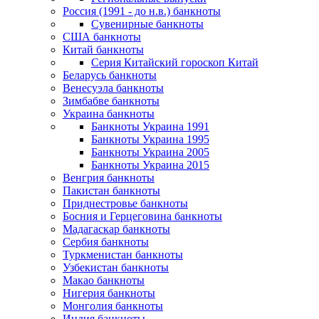
Россия (1991 - до н.в.) банкноты
Сувенирные банкноты
США банкноты
Китай банкноты
Серия Китайский гороскоп Китай
Беларусь банкноты
Венесуэла банкноты
Зимбабве банкноты
Украина банкноты
Банкноты Украина 1991
Банкноты Украина 1995
Банкноты Украина 2005
Банкноты Украина 2015
Венгрия банкноты
Пакистан банкноты
Приднестровье банкноты
Босния и Герцеговина банкноты
Мадагаскар банкноты
Сербия банкноты
Туркменистан банкноты
Узбекистан банкноты
Макао банкноты
Нигерия банкноты
Монголия банкноты
Индия банкноты