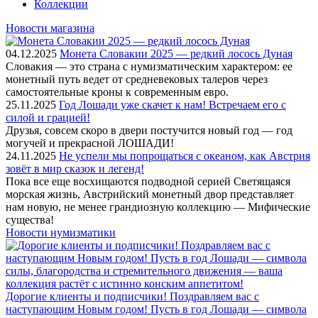
Коллекции
Новости магазина
04.12.2025
Монета Словакии 2025 — редкий лосось Дуная
Словакия — это страна с нумизматическим характером: ее
монетный путь ведет от средневековых талеров через
самостоятельные кроны к современным евро.
25.11.2025
Год Лошади уже скачет к нам! Встречаем его с
силой и грацией!
Друзья, совсем скоро в двери постучится новый год — год
могучей и прекрасной ЛОШАДИ!
24.11.2025
Не успели мы попрощаться с океаном, как Австрия
зовёт в мир сказок и легенд!
Пока все еще восхищаются подводной серией Светящаяся
морская жизнь, Австрийский монетный двор представляет
нам новую, не менее грандиозную коллекцию — Мифические
существа!
Новости нумизматики
Дорогие клиенты и подписчики! Поздравляем вас с
наступающим Новым годом! Пусть в год Лошади — символа