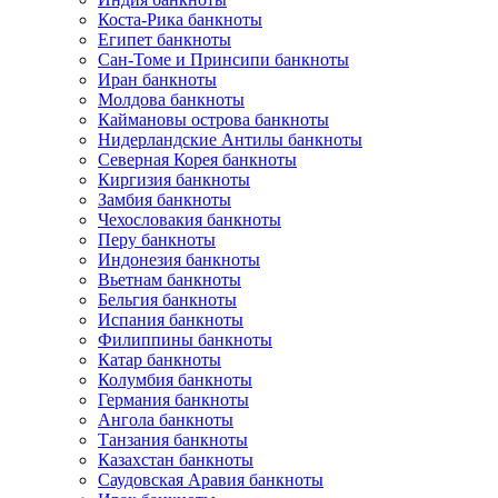
Коста-Рика банкноты
Египет банкноты
Сан-Томе и Принсипи банкноты
Иран банкноты
Молдова банкноты
Каймановы острова банкноты
Нидерландские Антилы банкноты
Северная Корея банкноты
Киргизия банкноты
Замбия банкноты
Чехословакия банкноты
Перу банкноты
Индонезия банкноты
Вьетнам банкноты
Бельгия банкноты
Испания банкноты
Филиппины банкноты
Катар банкноты
Колумбия банкноты
Германия банкноты
Ангола банкноты
Танзания банкноты
Казахстан банкноты
Саудовская Аравия банкноты