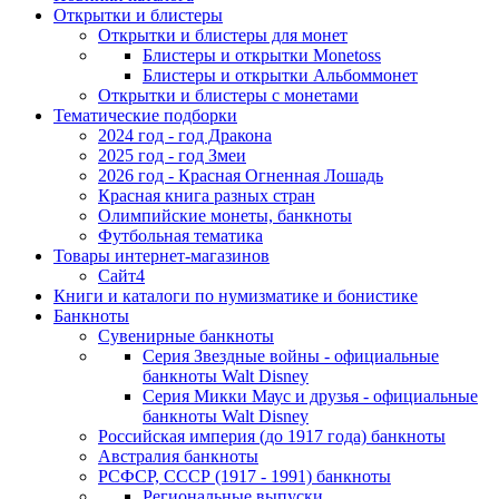
Открытки и блистеры
Открытки и блистеры для монет
Блистеры и открытки Monetoss
Блистеры и открытки Альбоммонет
Открытки и блистеры с монетами
Тематические подборки
2024 год - год Дракона
2025 год - год Змеи
2026 год - Красная Огненная Лошадь
Красная книга разных стран
Олимпийские монеты, банкноты
Футбольная тематика
Товары интернет-магазинов
Сайт4
Книги и каталоги по нумизматике и бонистике
Банкноты
Сувенирные банкноты
Серия Звездные войны - официальные
банкноты Walt Disney
Серия Микки Маус и друзья - официальные
банкноты Walt Disney
Российская империя (до 1917 года) банкноты
Австралия банкноты
РСФСР, СССР (1917 - 1991) банкноты
Региональные выпуски