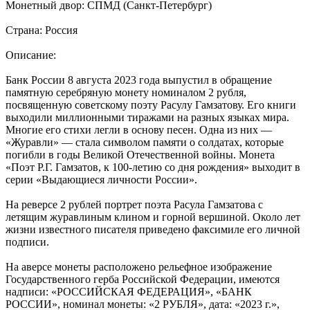
Монетный двор: СПМД (Санкт-Петербург)
Страна: Россия
Описание:
Банк России 8 августа 2023 года выпустил в обращение
памятную серебряную монету номиналом 2 рубля,
посвященную советскому поэту Расулу Гамзатову. Его книги
выходили миллионными тиражами на разных языках мира.
Многие его стихи легли в основу песен. Одна из них —
«Журавли» — стала символом памяти о солдатах, которые
погибли в годы Великой Отечественной войны. Монета
«Поэт Р.Г. Гамзатов, к 100-летию со дня рождения» выходит в
серии «Выдающиеся личности России».
На реверсе 2 рублей портрет поэта Расула Гамзатова с
летящим журавлиным клином и горной вершиной. Около лет
жизни известного писателя приведено факсимиле его личной
подписи.
На аверсе монеты расположено рельефное изображение
Государственного герба Российской Федерации, имеются
надписи: «РОССИЙСКАЯ ФЕДЕРАЦИЯ», «БАНК
РОССИИ», номинал монеты: «2 РУБЛЯ», дата: «2023 г.»,