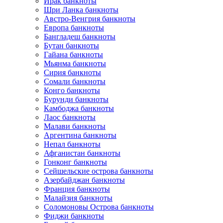
Ирак банкноты
Шри Ланка банкноты
Австро-Венгрия банкноты
Европа банкноты
Бангладеш банкноты
Бутан банкноты
Гайана банкноты
Мьянма банкноты
Сирия банкноты
Сомали банкноты
Конго банкноты
Бурунди банкноты
Камбоджа банкноты
Лаос банкноты
Малави банкноты
Аргентина банкноты
Непал банкноты
Афганистан банкноты
Гонконг банкноты
Сейшельские острова банкноты
Азербайджан банкноты
Франция банкноты
Малайзия банкноты
Соломоновы Острова банкноты
Фиджи банкноты