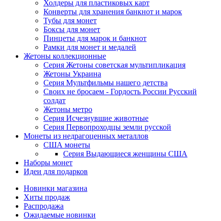
Холдеры для пластиковых карт
Конверты для хранения банкнот и марок
Тубы для монет
Боксы для монет
Пинцеты для марок и банкнот
Рамки для монет и медалей
Жетоны коллекционные
Серия Жетоны советская мультипликация
Жетоны Украина
Серия Мультфильмы нашего детства
Своих не бросаем - Гордость России Русский
солдат
Жетоны метро
Серия Исчезнувшие животные
Серия Первопроходцы земли русской
Монеты из недрагоценных металлов
США монеты
Серия Выдающиеся женщины США
Наборы монет
Идеи для подарков
Новинки магазина
Хиты продаж
Распродажа
Ожидаемые новинки