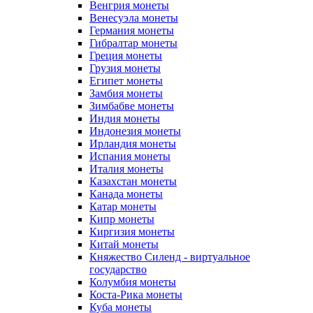
Венгрия монеты
Венесуэла монеты
Германия монеты
Гибралтар монеты
Греция монеты
Грузия монеты
Египет монеты
Замбия монеты
Зимбабве монеты
Индия монеты
Индонезия монеты
Ирландия монеты
Испания монеты
Италия монеты
Казахстан монеты
Канада монеты
Катар монеты
Кипр монеты
Киргизия монеты
Китай монеты
Княжество Силенд - виртуальное
государство
Колумбия монеты
Коста-Рика монеты
Куба монеты