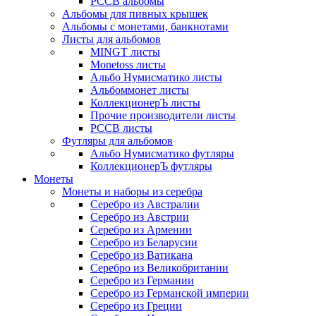
РССВ альбомы
Альбомы для пивных крышек
Альбомы с монетами, банкнотами
Листы для альбомов
MINGT листы
Monetoss листы
Альбо Нумисматико листы
Альбоммонет листы
КоллекционерЪ листы
Прочие производители листы
РССВ листы
Футляры для альбомов
Альбо Нумисматико футляры
КоллекционерЪ футляры
Монеты
Монеты и наборы из серебра
Серебро из Австралии
Серебро из Австрии
Серебро из Армении
Серебро из Беларусии
Серебро из Ватикана
Серебро из Великобритании
Серебро из Германии
Серебро из Германской империи
Серебро из Греции