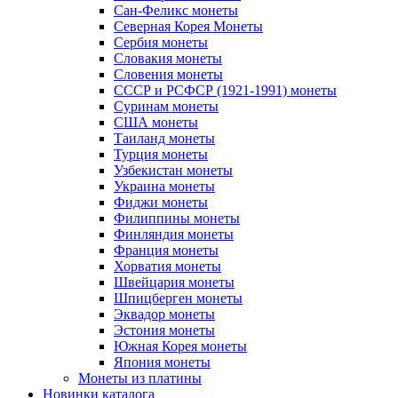
Сан-Феликс монеты
Северная Корея Монеты
Сербия монеты
Словакия монеты
Словения монеты
СССР и РСФСР (1921-1991) монеты
Суринам монеты
США монеты
Таиланд монеты
Турция монеты
Узбекистан монеты
Украина монеты
Фиджи монеты
Филиппины монеты
Финляндия монеты
Франция монеты
Хорватия монеты
Швейцария монеты
Шпицберген монеты
Эквадор монеты
Эстония монеты
Южная Корея монеты
Япония монеты
Монеты из платины
Новинки каталога