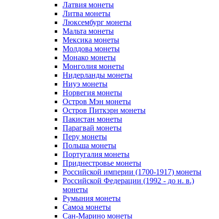
Латвия монеты
Литва монеты
Люксембург монеты
Мальта монеты
Мексика монеты
Молдова монеты
Монако монеты
Монголия монеты
Нидерланды монеты
Ниуэ монеты
Норвегия монеты
Остров Мэн монеты
Остров Питкэрн монеты
Пакистан монеты
Парагвай монеты
Перу монеты
Польша монеты
Португалия монеты
Приднестровье монеты
Российской империи (1700-1917) монеты
Российской Федерации (1992 - до н. в.)
монеты
Румыния монеты
Самоа монеты
Сан-Марино монеты