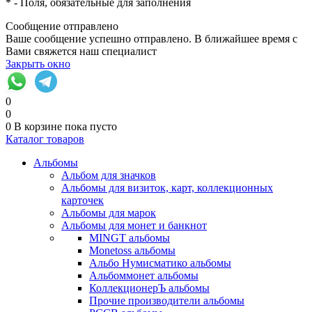
*
- Поля, обязательные для заполнения
Сообщение отправлено
Ваше сообщение успешно отправлено. В ближайшее время с
Вами свяжется наш специалист
Закрыть окно
0
0
0
В корзине
пока пусто
Каталог товаров
Альбомы
Альбом для значков
Альбомы для визиток, карт, коллекционных
карточек
Альбомы для марок
Альбомы для монет и банкнот
MINGT альбомы
Monetoss альбомы
Альбо Нумисматико альбомы
Альбоммонет альбомы
КоллекционерЪ альбомы
Прочие производители альбомы