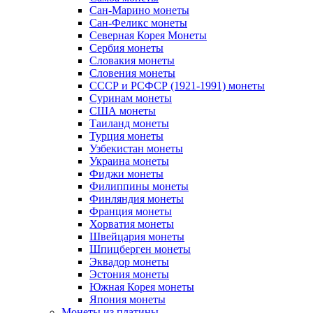
Сан-Марино монеты
Сан-Феликс монеты
Северная Корея Монеты
Сербия монеты
Словакия монеты
Словения монеты
СССР и РСФСР (1921-1991) монеты
Суринам монеты
США монеты
Таиланд монеты
Турция монеты
Узбекистан монеты
Украина монеты
Фиджи монеты
Филиппины монеты
Финляндия монеты
Франция монеты
Хорватия монеты
Швейцария монеты
Шпицберген монеты
Эквадор монеты
Эстония монеты
Южная Корея монеты
Япония монеты
Монеты из платины