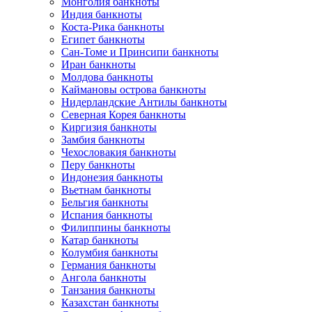
Монголия банкноты
Индия банкноты
Коста-Рика банкноты
Египет банкноты
Сан-Томе и Принсипи банкноты
Иран банкноты
Молдова банкноты
Каймановы острова банкноты
Нидерландские Антилы банкноты
Северная Корея банкноты
Киргизия банкноты
Замбия банкноты
Чехословакия банкноты
Перу банкноты
Индонезия банкноты
Вьетнам банкноты
Бельгия банкноты
Испания банкноты
Филиппины банкноты
Катар банкноты
Колумбия банкноты
Германия банкноты
Ангола банкноты
Танзания банкноты
Казахстан банкноты