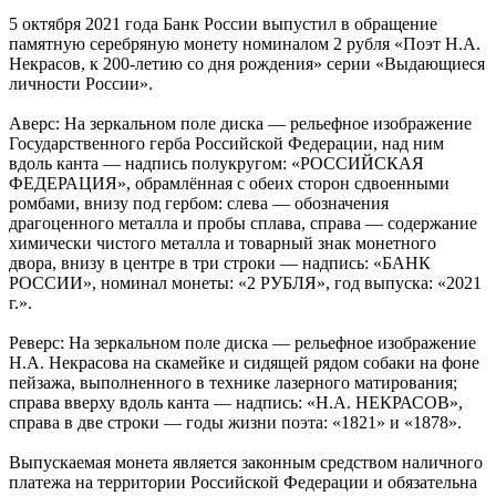
5 октября 2021 года Банк России выпустил в обращение
памятную серебряную монету номиналом 2 рубля «Поэт Н.А.
Некрасов, к 200-летию со дня рождения» серии «Выдающиеся
личности России».
Аверс: На зеркальном поле диска — рельефное изображение
Государственного герба Российской Федерации, над ним
вдоль канта — надпись полукругом: «РОССИЙСКАЯ
ФЕДЕРАЦИЯ», обрамлённая с обеих сторон сдвоенными
ромбами, внизу под гербом: слева — обозначения
драгоценного металла и пробы сплава, справа — содержание
химически чистого металла и товарный знак монетного
двора, внизу в центре в три строки — надпись: «БАНК
РОССИИ», номинал монеты: «2 РУБЛЯ», год выпуска: «2021
г.».
Реверс: На зеркальном поле диска — рельефное изображение
Н.А. Некрасова на скамейке и сидящей рядом собаки на фоне
пейзажа, выполненного в технике лазерного матирования;
справа вверху вдоль канта — надпись: «Н.А. НЕКРАСОВ»,
справа в две строки — годы жизни поэта: «1821» и «1878».
Выпускаемая монета является законным средством наличного
платежа на территории Российской Федерации и обязательна