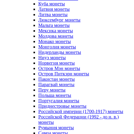
Куба монеты
Латвия монеты
Литва монеты
Люксембург монеты
Мальта монеты
Мексика монеты
Молдова монеты
Монако монеты
Монголия монеты
Нидерланды монеты
Ниуэ монеты
Норвегия монеты
Остров Мэн монеты
Остров Питкэрн монеты
Пакистан монеты
Парагвай монеты
Перу монеты
Польша монеты
Португалия монеты
Приднестровье монеты
Российской империи (1700-1917) монеты
Российской Федерации (1992 - до н. в.)
монеты
Румыния монеты
Самоа монеты