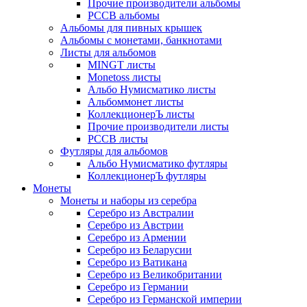
Прочие производители альбомы
РССВ альбомы
Альбомы для пивных крышек
Альбомы с монетами, банкнотами
Листы для альбомов
MINGT листы
Monetoss листы
Альбо Нумисматико листы
Альбоммонет листы
КоллекционерЪ листы
Прочие производители листы
РССВ листы
Футляры для альбомов
Альбо Нумисматико футляры
КоллекционерЪ футляры
Монеты
Монеты и наборы из серебра
Серебро из Австралии
Серебро из Австрии
Серебро из Армении
Серебро из Беларусии
Серебро из Ватикана
Серебро из Великобритании
Серебро из Германии
Серебро из Германской империи