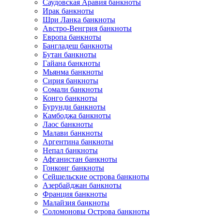
Саудовская Аравия банкноты
Ирак банкноты
Шри Ланка банкноты
Австро-Венгрия банкноты
Европа банкноты
Бангладеш банкноты
Бутан банкноты
Гайана банкноты
Мьянма банкноты
Сирия банкноты
Сомали банкноты
Конго банкноты
Бурунди банкноты
Камбоджа банкноты
Лаос банкноты
Малави банкноты
Аргентина банкноты
Непал банкноты
Афганистан банкноты
Гонконг банкноты
Сейшельские острова банкноты
Азербайджан банкноты
Франция банкноты
Малайзия банкноты
Соломоновы Острова банкноты