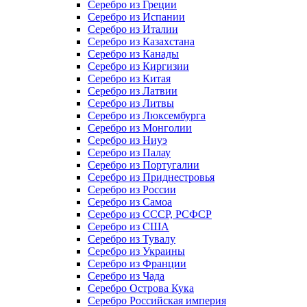
Серебро из Греции
Серебро из Испании
Серебро из Италии
Серебро из Казахстана
Серебро из Канады
Серебро из Киргизии
Серебро из Китая
Серебро из Латвии
Серебро из Литвы
Серебро из Люксембурга
Серебро из Монголии
Серебро из Ниуэ
Серебро из Палау
Серебро из Португалии
Серебро из Приднестровья
Серебро из России
Серебро из Самоа
Серебро из СССР, РСФСР
Серебро из США
Серебро из Тувалу
Серебро из Украины
Серебро из Франции
Серебро из Чада
Серебро Острова Кука
Серебро Российская империя