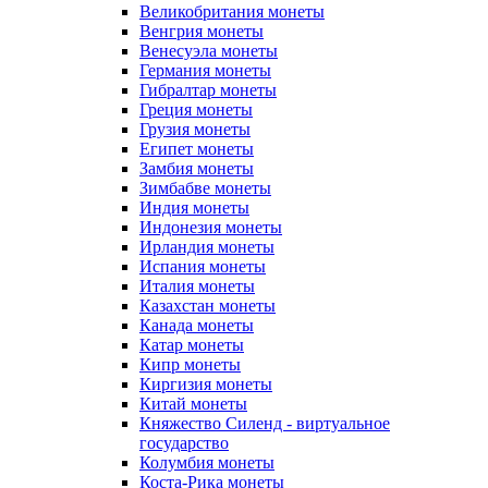
Великобритания монеты
Венгрия монеты
Венесуэла монеты
Германия монеты
Гибралтар монеты
Греция монеты
Грузия монеты
Египет монеты
Замбия монеты
Зимбабве монеты
Индия монеты
Индонезия монеты
Ирландия монеты
Испания монеты
Италия монеты
Казахстан монеты
Канада монеты
Катар монеты
Кипр монеты
Киргизия монеты
Китай монеты
Княжество Силенд - виртуальное
государство
Колумбия монеты
Коста-Рика монеты