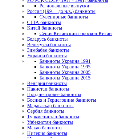
РСФСР, СССР (1917 - 1991) банкноты
Региональные выпуски
Россия (1991 - до н.в.) банкноты
Сувенирные банкноты
США банкноты
Китай банкноты
Серия Китайский гороскоп Китай
Беларусь банкноты
Венесуэла банкноты
Зимбабве банкноты
Украина банкноты
Банкноты Украина 1991
Банкноты Украина 1995
Банкноты Украина 2005
Банкноты Украина 2015
Венгрия банкноты
Пакистан банкноты
Приднестровье банкноты
Босния и Герцеговина банкноты
Мадагаскар банкноты
Сербия банкноты
Туркменистан банкноты
Узбекистан банкноты
Макао банкноты
Нигерия банкноты