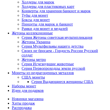
Холдеры для марок
Холдеры для пластиковых карт
Конверты для хранения банкнот и марок
Тубы для монет
Боксы для монет
Пинцеты для марок и банкнот
Рамки для монет и медалей
Жетоны коллекционные
Серия Жетоны советская мультипликация
Жетоны Украина
Серия Мультфильмы нашего детства
Своих не бросаем - Гордость России Русский
солдат
Жетоны метро
Серия Исчезнувшие животные
Серия Первопроходцы земли русской
Монеты из недрагоценных металлов
США монеты
Серия Выдающиеся женщины США
Наборы монет
Идеи для подарков
Новинки магазина
Хиты продаж
Распродажа