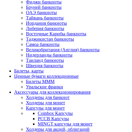
Фиджи банкноты
Бруней банкноты
ОАЭ банкноты
Тайвань банкноты
Иордания банкноты
Либерия банкноты
Восточные Карибы банкноты
Таджикистан банкноты
Самоа банкноты
Великобритания (Англия) банкноты
Нидерланды банкноты
Таиланд банкноты
Швеция банкноты
Билеты, карты
Ценные бумаги коллекционные
Билеты МММ
Уральские франки
Аксессуары для коллекционирования
Холдеры для банкнот
Холдеры для монет
Капсулы для монет
Coinbox Капсулы
РССВ Капсулы
MINGT капсулы для монет
Холдеры для акций, облигаций