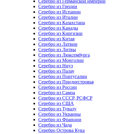
Серебро из Германской империи
Серебро из Греции
Серебро из Испании
Серебро из Италии
Серебро из Казахстана
Серебро из Канады
Серебро из Киргизии
Серебро из Китая
Серебро из Латвии
Серебро из Литвы
Серебро из Люксембурга
Серебро из Монголии
Серебро из Ниуэ
Серебро из Палау
Серебро из Португалии
Серебро из Приднестровья
Серебро из России
Серебро из Самоа
Серебро из СССР, РСФСР
Серебро из США
Серебро из Тувалу
Серебро из Украины
Серебро из Франции
Серебро из Чада
Серебро Острова Кука