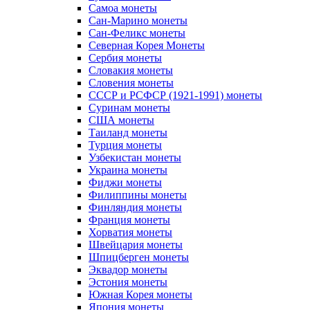
Самоа монеты
Сан-Марино монеты
Сан-Феликс монеты
Северная Корея Монеты
Сербия монеты
Словакия монеты
Словения монеты
СССР и РСФСР (1921-1991) монеты
Суринам монеты
США монеты
Таиланд монеты
Турция монеты
Узбекистан монеты
Украина монеты
Фиджи монеты
Филиппины монеты
Финляндия монеты
Франция монеты
Хорватия монеты
Швейцария монеты
Шпицберген монеты
Эквадор монеты
Эстония монеты
Южная Корея монеты
Япония монеты