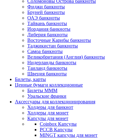
Соломоновы Острова банкноты
Фиджи банкноты
Бруней банкноты
ОАЭ банкноты
Тайвань банкноты
Иордания банкноты
Либерия банкноты
Восточные Карибы банкноты
Таджикистан банкноты
Самоа банкноты
Великобритания (Англия) банкноты
Нидерланды банкноты
Таиланд банкноты
Швеция банкноты
Билеты, карты
Ценные бумаги коллекционные
Билеты МММ
Уральские франки
Аксессуары для коллекционирования
Холдеры для банкнот
Холдеры для монет
Капсулы для монет
Coinbox Капсулы
РССВ Капсулы
MINGT капсулы для монет