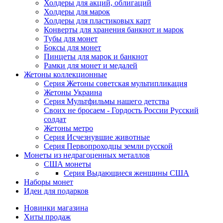
Холдеры для акций, облигаций
Холдеры для марок
Холдеры для пластиковых карт
Конверты для хранения банкнот и марок
Тубы для монет
Боксы для монет
Пинцеты для марок и банкнот
Рамки для монет и медалей
Жетоны коллекционные
Серия Жетоны советская мультипликация
Жетоны Украина
Серия Мультфильмы нашего детства
Своих не бросаем - Гордость России Русский
солдат
Жетоны метро
Серия Исчезнувшие животные
Серия Первопроходцы земли русской
Монеты из недрагоценных металлов
США монеты
Серия Выдающиеся женщины США
Наборы монет
Идеи для подарков
Новинки магазина
Хиты продаж