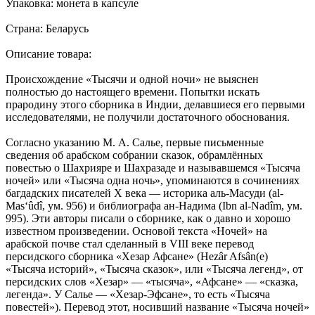
Упаковка: монета в капсуле
Страна: Беларусь
Описание товара:
Происхождение «Тысячи и одной ночи» не выяснен
полностью до настоящего времени. Попытки искать
прародину этого сборника в Индии, делавшиеся его первыми
исследователями, не получили достаточного обоснования.
Согласно указанию М. А. Салье, первые письменные
сведения об арабском собрании сказок, обрамлённых
повестью о Шахрияре и Шахразаде и называвшемся «Тысяча
ночей» или «Тысяча одна ночь», упоминаются в сочинениях
багдадских писателей X века — историка аль-Масуди (al-
Mas‘ûdî, ум. 956) и библиографа ан-Надима (Ibn al-Nadîm, ум.
995). Эти авторы писали о сборнике, как о давно и хорошо
известном произведении. Основой текста «Ночей» на
арабской почве стал сделанный в VIII веке перевод
персидского сборника «Хезар Афсане» (Hezâr Afsân(e)
«Тысяча историй», «Тысяча сказок», или «Тысяча легенд», от
персидских слов «Хезар» — «тысяча», «Афсане» — «сказка,
легенда». У Салье — «Хезар-Эфсане», то есть «Тысяча
повестей»). Перевод этот, носивший название «Тысяча ночей»