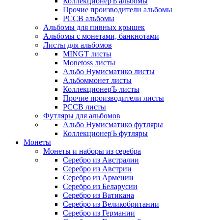
КоллекционерЪ альбомы
Прочие производители альбомы
РССВ альбомы
Альбомы для пивных крышек
Альбомы с монетами, банкнотами
Листы для альбомов
MINGT листы
Monetoss листы
Альбо Нумисматико листы
Альбоммонет листы
КоллекционерЪ листы
Прочие производители листы
РССВ листы
Футляры для альбомов
Альбо Нумисматико футляры
КоллекционерЪ футляры
Монеты
Монеты и наборы из серебра
Серебро из Австралии
Серебро из Австрии
Серебро из Армении
Серебро из Беларусии
Серебро из Ватикана
Серебро из Великобритании
Серебро из Германии