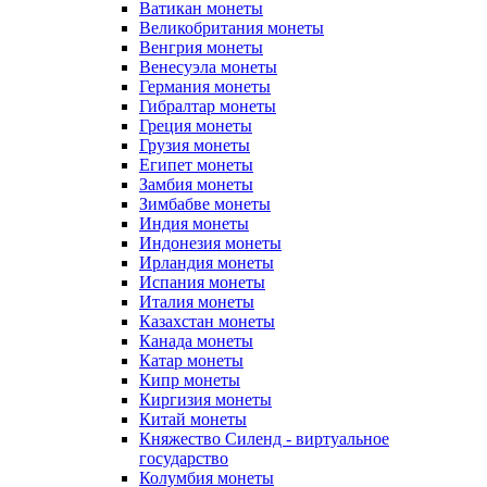
Ватикан монеты
Великобритания монеты
Венгрия монеты
Венесуэла монеты
Германия монеты
Гибралтар монеты
Греция монеты
Грузия монеты
Египет монеты
Замбия монеты
Зимбабве монеты
Индия монеты
Индонезия монеты
Ирландия монеты
Испания монеты
Италия монеты
Казахстан монеты
Канада монеты
Катар монеты
Кипр монеты
Киргизия монеты
Китай монеты
Княжество Силенд - виртуальное
государство
Колумбия монеты