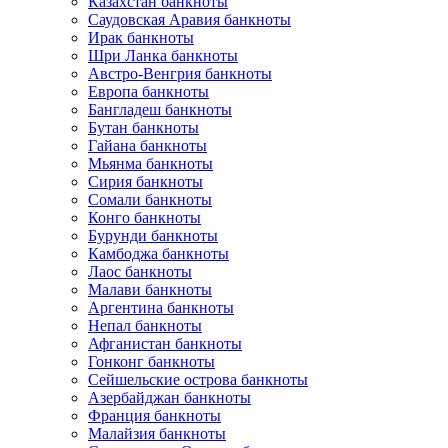
Казахстан банкноты
Саудовская Аравия банкноты
Ирак банкноты
Шри Ланка банкноты
Австро-Венгрия банкноты
Европа банкноты
Бангладеш банкноты
Бутан банкноты
Гайана банкноты
Мьянма банкноты
Сирия банкноты
Сомали банкноты
Конго банкноты
Бурунди банкноты
Камбоджа банкноты
Лаос банкноты
Малави банкноты
Аргентина банкноты
Непал банкноты
Афганистан банкноты
Гонконг банкноты
Сейшельские острова банкноты
Азербайджан банкноты
Франция банкноты
Малайзия банкноты