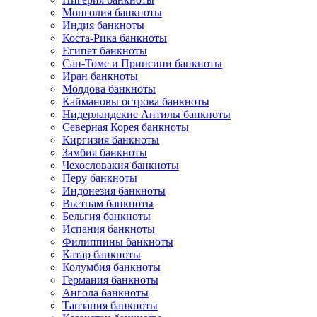
Монголия банкноты
Индия банкноты
Коста-Рика банкноты
Египет банкноты
Сан-Томе и Принсипи банкноты
Иран банкноты
Молдова банкноты
Каймановы острова банкноты
Нидерландские Антилы банкноты
Северная Корея банкноты
Киргизия банкноты
Замбия банкноты
Чехословакия банкноты
Перу банкноты
Индонезия банкноты
Вьетнам банкноты
Бельгия банкноты
Испания банкноты
Филиппины банкноты
Катар банкноты
Колумбия банкноты
Германия банкноты
Ангола банкноты
Танзания банкноты