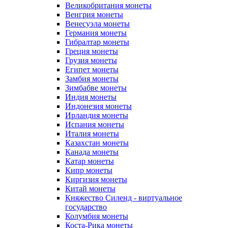
Великобритания монеты
Венгрия монеты
Венесуэла монеты
Германия монеты
Гибралтар монеты
Греция монеты
Грузия монеты
Египет монеты
Замбия монеты
Зимбабве монеты
Индия монеты
Индонезия монеты
Ирландия монеты
Испания монеты
Италия монеты
Казахстан монеты
Канада монеты
Катар монеты
Кипр монеты
Киргизия монеты
Китай монеты
Княжество Силенд - виртуальное
государство
Колумбия монеты
Коста-Рика монеты