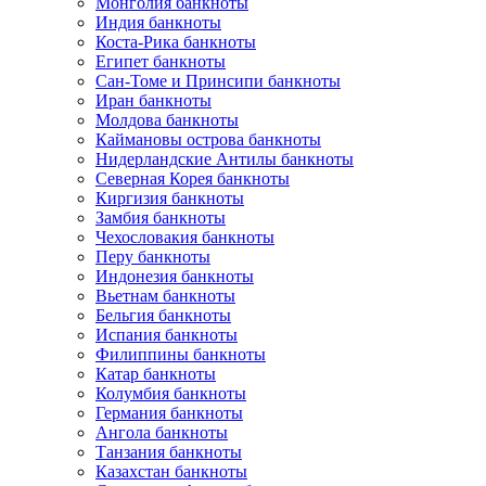
Монголия банкноты
Индия банкноты
Коста-Рика банкноты
Египет банкноты
Сан-Томе и Принсипи банкноты
Иран банкноты
Молдова банкноты
Каймановы острова банкноты
Нидерландские Антилы банкноты
Северная Корея банкноты
Киргизия банкноты
Замбия банкноты
Чехословакия банкноты
Перу банкноты
Индонезия банкноты
Вьетнам банкноты
Бельгия банкноты
Испания банкноты
Филиппины банкноты
Катар банкноты
Колумбия банкноты
Германия банкноты
Ангола банкноты
Танзания банкноты
Казахстан банкноты