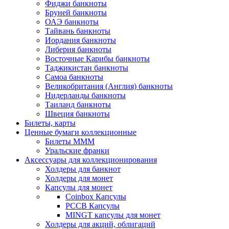
Фиджи банкноты
Бруней банкноты
ОАЭ банкноты
Тайвань банкноты
Иордания банкноты
Либерия банкноты
Восточные Карибы банкноты
Таджикистан банкноты
Самоа банкноты
Великобритания (Англия) банкноты
Нидерланды банкноты
Таиланд банкноты
Швеция банкноты
Билеты, карты
Ценные бумаги коллекционные
Билеты МММ
Уральские франки
Аксессуары для коллекционирования
Холдеры для банкнот
Холдеры для монет
Капсулы для монет
Coinbox Капсулы
РССВ Капсулы
MINGT капсулы для монет
Холдеры для акций, облигаций