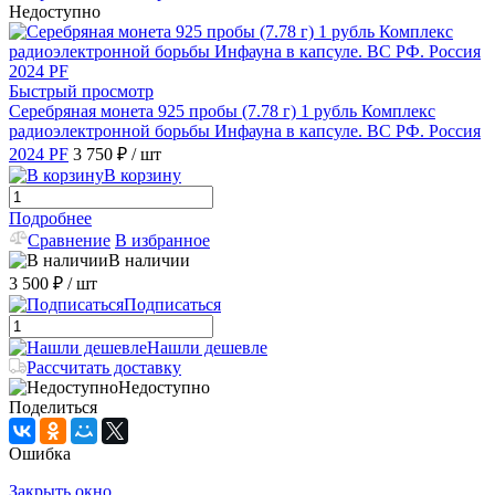
Недоступно
Быстрый просмотр
Серебряная монета 925 пробы (7.78 г) 1 рубль Комплекс
радиоэлектронной борьбы Инфауна в капсуле. ВС РФ. Россия
2024 PF
3 750 ₽
/ шт
В корзину
Подробнее
Сравнение
В избранное
В наличии
3 500 ₽
/ шт
Подписаться
Нашли дешевле
Рассчитать доставку
Недоступно
Поделиться
Ошибка
Закрыть окно