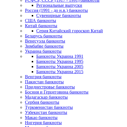
РСФСР, СССР (1917 - 1991) банкноты
Региональные выпуски
Россия (1991 - до н.в.) банкноты
Сувенирные банкноты
США банкноты
Китай банкноты
Серия Китайский гороскоп Китай
Беларусь банкноты
Венесуэла банкноты
Зимбабве банкноты
Украина банкноты
Банкноты Украина 1991
Банкноты Украина 1995
Банкноты Украина 2005
Банкноты Украина 2015
Венгрия банкноты
Пакистан банкноты
Приднестровье банкноты
Босния и Герцеговина банкноты
Мадагаскар банкноты
Сербия банкноты
Туркменистан банкноты
Узбекистан банкноты
Макао банкноты
Нигерия банкноты