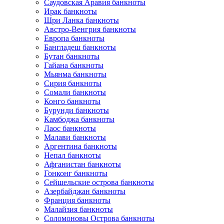
Саудовская Аравия банкноты
Ирак банкноты
Шри Ланка банкноты
Австро-Венгрия банкноты
Европа банкноты
Бангладеш банкноты
Бутан банкноты
Гайана банкноты
Мьянма банкноты
Сирия банкноты
Сомали банкноты
Конго банкноты
Бурунди банкноты
Камбоджа банкноты
Лаос банкноты
Малави банкноты
Аргентина банкноты
Непал банкноты
Афганистан банкноты
Гонконг банкноты
Сейшельские острова банкноты
Азербайджан банкноты
Франция банкноты
Малайзия банкноты
Соломоновы Острова банкноты