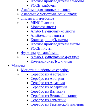
Прочие производители альбомы
РССВ альбомы
Альбомы для пивных крышек
Альбомы с монетами, банкнотами
Листы для альбомов
MINGT листы
Monetoss листы
Альбо Нумисматико листы
Альбоммонет листы
КоллекционерЪ листы
Прочие производители листы
РССВ листы
Футляры для альбомов
Альбо Нумисматико футляры
КоллекционерЪ футляры
Монеты
Монеты и наборы из серебра
Серебро из Австралии
Серебро из Австрии
Серебро из Армении
Серебро из Беларусии
Серебро из Ватикана
Серебро из Великобритании
Серебро из Германии
Серебро из Германской империи