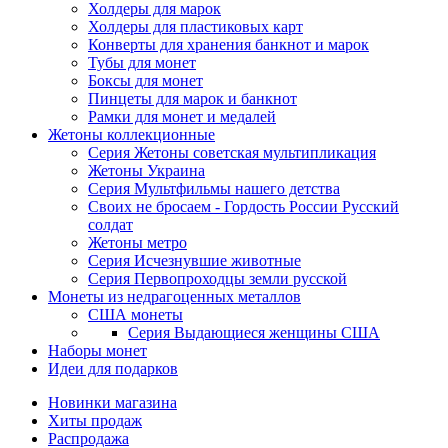
Холдеры для марок
Холдеры для пластиковых карт
Конверты для хранения банкнот и марок
Тубы для монет
Боксы для монет
Пинцеты для марок и банкнот
Рамки для монет и медалей
Жетоны коллекционные
Серия Жетоны советская мультипликация
Жетоны Украина
Серия Мультфильмы нашего детства
Своих не бросаем - Гордость России Русский
солдат
Жетоны метро
Серия Исчезнувшие животные
Серия Первопроходцы земли русской
Монеты из недрагоценных металлов
США монеты
Серия Выдающиеся женщины США
Наборы монет
Идеи для подарков
Новинки магазина
Хиты продаж
Распродажа