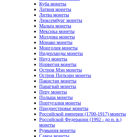
Куба монеты
Латвия монеты
Литва монеты
Люксембург монеты
Мальта монеты
Мексика монеты
Молдова монеты
Монако монеты
Монголия монеты
Нидерланды монеты
Ниуэ монеты
Норвегия монеты
Остров Мэн монеты
Остров Питкэрн монеты
Пакистан монеты
Парагвай монеты
Перу монеты
Польша монеты
Португалия монеты
Приднестровье монеты
Российской империи (1700-1917) монеты
Российской Федерации (1992 - до н. в.)
монеты
Румыния монеты
Самоа монеты