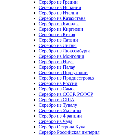
Серебро из Греции
Серебро из Испании
Серебро из Италии
Серебро из Казахстана
Серебро из Канады
Серебро из Киргизии
Серебро из Китая
Серебро из Латвии
Серебро из Литвы
Серебро из Люксембурга
Серебро из Монголии
Серебро из Ниуэ
Серебро из Палау
Серебро из Португалии
Серебро из Приднестровья
Серебро из России
Серебро из Самоа
Серебро из СССР, РСФСР
Серебро из США
Серебро из Тувалу
Серебро из Украины
Серебро из Франции
Серебро из Чада
Серебро Острова Кука
Серебро Российская империя