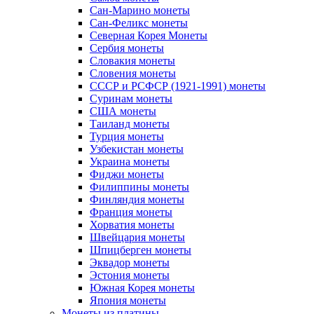
Сан-Марино монеты
Сан-Феликс монеты
Северная Корея Монеты
Сербия монеты
Словакия монеты
Словения монеты
СССР и РСФСР (1921-1991) монеты
Суринам монеты
США монеты
Таиланд монеты
Турция монеты
Узбекистан монеты
Украина монеты
Фиджи монеты
Филиппины монеты
Финляндия монеты
Франция монеты
Хорватия монеты
Швейцария монеты
Шпицберген монеты
Эквадор монеты
Эстония монеты
Южная Корея монеты
Япония монеты
Монеты из платины