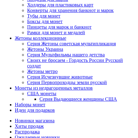
Холдеры для пластиковых карт
Конверты для хранения банкнот и марок
Тубы для монет
Боксы для монет
Пинцеты для марок и банкнот
Рамки для монет и медалей
Жетоны коллекционные
Серия Жетоны советская мультипликация
Жетоны Украина
Серия Мультфильмы нашего детства
Своих не бросаем - Гордость России Русский
солдат
Жетоны метро
Серия Исчезнувшие животные
Серия Первопроходцы земли русской
Монеты из недрагоценных металлов
США монеты
Серия Выдающиеся женщины США
Наборы монет
Идеи для подарков
Новинки магазина
Хиты продаж
Распродажа
Ожидаемые новинки