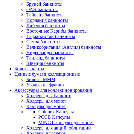
Бруней банкноты
ОАЭ банкноты
Тайвань банкноты
Иордания банкноты
Либерия банкноты
Восточные Карибы банкноты
Таджикистан банкноты
Самоа банкноты
Великобритания (Англия) банкноты
Нидерланды банкноты
Таиланд банкноты
Швеция банкноты
Билеты, карты
Ценные бумаги коллекционные
Билеты МММ
Уральские франки
Аксессуары для коллекционирования
Холдеры для банкнот
Холдеры для монет
Капсулы для монет
Coinbox Капсулы
РССВ Капсулы
MINGT капсулы для монет
Холдеры для акций, облигаций
Холдеры для марок