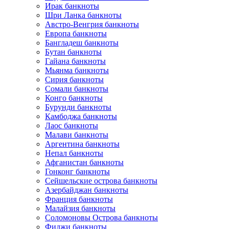
Ирак банкноты
Шри Ланка банкноты
Австро-Венгрия банкноты
Европа банкноты
Бангладеш банкноты
Бутан банкноты
Гайана банкноты
Мьянма банкноты
Сирия банкноты
Сомали банкноты
Конго банкноты
Бурунди банкноты
Камбоджа банкноты
Лаос банкноты
Малави банкноты
Аргентина банкноты
Непал банкноты
Афганистан банкноты
Гонконг банкноты
Сейшельские острова банкноты
Азербайджан банкноты
Франция банкноты
Малайзия банкноты
Соломоновы Острова банкноты
Фиджи банкноты