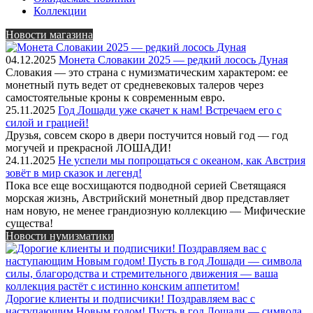
Коллекции
Новости магазина
04.12.2025
Монета Словакии 2025 — редкий лосось Дуная
Словакия — это страна с нумизматическим характером: ее
монетный путь ведет от средневековых талеров через
самостоятельные кроны к современным евро.
25.11.2025
Год Лошади уже скачет к нам! Встречаем его с
силой и грацией!
Друзья, совсем скоро в двери постучится новый год — год
могучей и прекрасной ЛОШАДИ!
24.11.2025
Не успели мы попрощаться с океаном, как Австрия
зовёт в мир сказок и легенд!
Пока все еще восхищаются подводной серией Светящаяся
морская жизнь, Австрийский монетный двор представляет
нам новую, не менее грандиозную коллекцию — Мифические
существа!
Новости нумизматики
Дорогие клиенты и подписчики! Поздравляем вас с
наступающим Новым годом! Пусть в год Лошади — символа