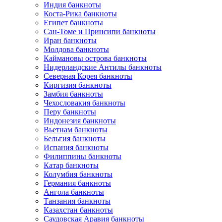
Индия банкноты
Коста-Рика банкноты
Египет банкноты
Сан-Томе и Принсипи банкноты
Иран банкноты
Молдова банкноты
Каймановы острова банкноты
Нидерландские Антилы банкноты
Северная Корея банкноты
Киргизия банкноты
Замбия банкноты
Чехословакия банкноты
Перу банкноты
Индонезия банкноты
Вьетнам банкноты
Бельгия банкноты
Испания банкноты
Филиппины банкноты
Катар банкноты
Колумбия банкноты
Германия банкноты
Ангола банкноты
Танзания банкноты
Казахстан банкноты
Саудовская Аравия банкноты