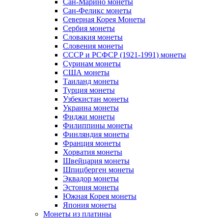
Сан-Марино монеты
Сан-Феликс монеты
Северная Корея Монеты
Сербия монеты
Словакия монеты
Словения монеты
СССР и РСФСР (1921-1991) монеты
Суринам монеты
США монеты
Таиланд монеты
Турция монеты
Узбекистан монеты
Украина монеты
Фиджи монеты
Филиппины монеты
Финляндия монеты
Франция монеты
Хорватия монеты
Швейцария монеты
Шпицберген монеты
Эквадор монеты
Эстония монеты
Южная Корея монеты
Япония монеты
Монеты из платины