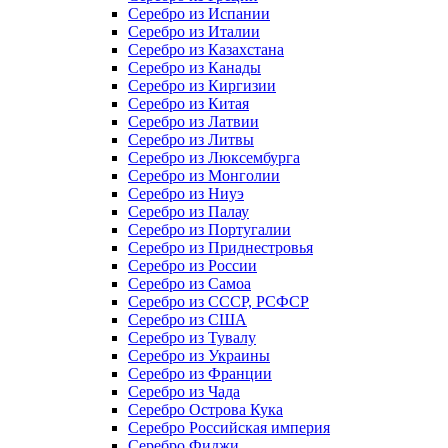
Серебро из Испании
Серебро из Италии
Серебро из Казахстана
Серебро из Канады
Серебро из Киргизии
Серебро из Китая
Серебро из Латвии
Серебро из Литвы
Серебро из Люксембурга
Серебро из Монголии
Серебро из Ниуэ
Серебро из Палау
Серебро из Португалии
Серебро из Приднестровья
Серебро из России
Серебро из Самоа
Серебро из СССР, РСФСР
Серебро из США
Серебро из Тувалу
Серебро из Украины
Серебро из Франции
Серебро из Чада
Серебро Острова Кука
Серебро Российская империя
Серебро Фиджи