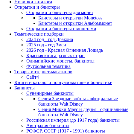
Новинки каталога
Открытки и блистеры
Открытки и блистеры для монет
Блистеры и открытки Monetoss
Блистеры и открытки Альбоммонет
Открытки и блистеры с монетами
Тематические подборки
2024 год - год Дракона
2025 год - год Змеи
2026 год - Красная Огненная Лошадь
Красная книга разных стран
Олимпийские монеты, банкноты
Футбольная тематика
Товары интернет-магазинов
Сайт4
Книги и каталоги по нумизматике и бонистике
Банкноты
Сувенирные банкноты
Серия Звездные войны - официальные
банкноты Walt Disney
Серия Микки Маус и друзья - официальные
банкноты Walt Disney
Российская империя (до 1917 года) банкноты
Австралия банкноты
РСФСР, СССР (1917 - 1991) банкноты