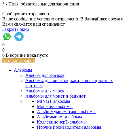
*
- Поля, обязательные для заполнения
Сообщение отправлено
Ваше сообщение успешно отправлено. В ближайшее время с
Вами свяжется наш специалист
Закрыть окно
0
0
0
В корзине
пока пусто
Каталог товаров
Альбомы
Альбом для значков
Альбомы для визиток, карт, коллекционных
карточек
Альбомы для марок
Альбомы для монет и банкнот
MINGT альбомы
Monetoss альбомы
Альбо Нумисматико альбомы
Альбоммонет альбомы
КоллекционерЪ альбомы
Прочие производители альбомы