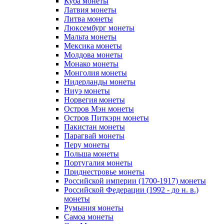
Куба монеты
Латвия монеты
Литва монеты
Люксембург монеты
Мальта монеты
Мексика монеты
Молдова монеты
Монако монеты
Монголия монеты
Нидерланды монеты
Ниуэ монеты
Норвегия монеты
Остров Мэн монеты
Остров Питкэрн монеты
Пакистан монеты
Парагвай монеты
Перу монеты
Польша монеты
Португалия монеты
Приднестровье монеты
Российской империи (1700-1917) монеты
Российской Федерации (1992 - до н. в.)
монеты
Румыния монеты
Самоа монеты