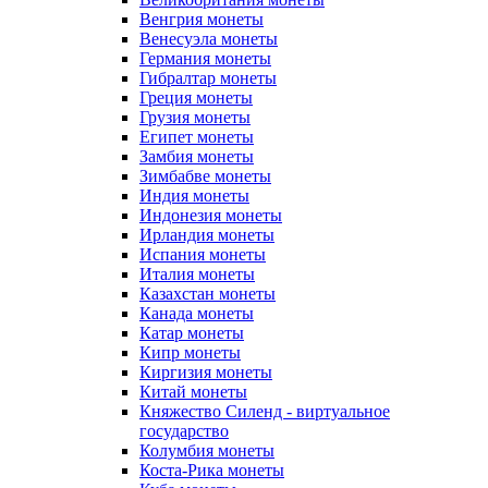
Венгрия монеты
Венесуэла монеты
Германия монеты
Гибралтар монеты
Греция монеты
Грузия монеты
Египет монеты
Замбия монеты
Зимбабве монеты
Индия монеты
Индонезия монеты
Ирландия монеты
Испания монеты
Италия монеты
Казахстан монеты
Канада монеты
Катар монеты
Кипр монеты
Киргизия монеты
Китай монеты
Княжество Силенд - виртуальное
государство
Колумбия монеты
Коста-Рика монеты