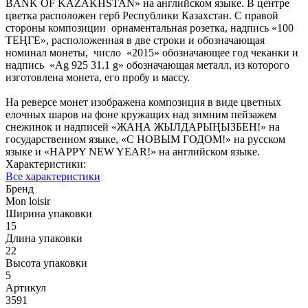
BANK OF KAZAKHSTAN» на английском языке. В центре
цветка расположен герб Республики Казахстан. С правой
стороны композиции орнаментальная розетка, надпись «100
ТЕҢГЕ», расположенная в две строки и обозначающая
номинал монеты, число «2015» обозначающее год чеканки и
надпись «Ag 925 31.1 g» обозначающая металл, из которого
изготовлена монета, его пробу и массу.
На реверсе монет изображена композиция в виде цветных
елочных шаров на фоне кружащих над зимним пейзажем
снежинок и надписей «ЖАҢА ЖЫЛДАРЫҢЫЗБЕН!» на
государственном языке, «С НОВЫМ ГОДОМ!» на русском
языке и «HAPPY NEW YEAR!» на английском языке.
Характеристики:
Все характеристики
Бренд
Mon loisir
Ширина упаковки
15
Длина упаковки
22
Высота упаковки
5
Артикул
3591