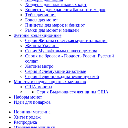
Холдеры для пластиковых карт
Конверты для хранения банкнот и марок
Тубы для монет
Боксы для монет
Пинцеты для марок и банкнот
Рамки для монет и медалей
Жетоны коллекционные
Серия Жетоны советская мультипликация
Жетоны Украина
Серия Мультфильмы нашего детства
Своих не бросаем - Гордость России Русский
солдат
Жетоны метро
Серия Исчезнувшие животные
Серия Первопроходцы земли русской
Монеты из недрагоценных металлов
США монеты
Серия Выдающиеся женщины США
Наборы монет
Идеи для подарков
Новинки магазина
Хиты продаж
Распродажа
Ожидаемые новинки