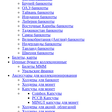
Бруней банкноты
ОАЭ банкноты
Тайвань банкноты
Иордания банкноты
Либерия банкноты
Восточные Карибы банкноты
Таджикистан банкноты
Самоа банкноты
Великобритания (Англия) банкноты
Нидерланды банкноты
Таиланд банкноты
Швеция банкноты
Билеты, карты
Ценные бумаги коллекционные
Билеты МММ
Уральские франки
Аксессуары для коллекционирования
Холдеры для банкнот
Холдеры для монет
Капсулы для монет
Coinbox Капсулы
РССВ Капсулы
MINGT капсулы для монет
Холдеры для акций, облигаций
Холдеры для марок