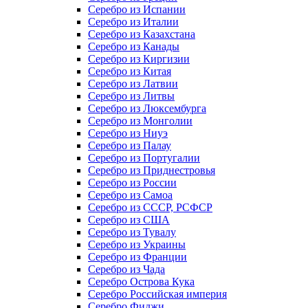
Серебро из Испании
Серебро из Италии
Серебро из Казахстана
Серебро из Канады
Серебро из Киргизии
Серебро из Китая
Серебро из Латвии
Серебро из Литвы
Серебро из Люксембурга
Серебро из Монголии
Серебро из Ниуэ
Серебро из Палау
Серебро из Португалии
Серебро из Приднестровья
Серебро из России
Серебро из Самоа
Серебро из СССР, РСФСР
Серебро из США
Серебро из Тувалу
Серебро из Украины
Серебро из Франции
Серебро из Чада
Серебро Острова Кука
Серебро Российская империя
Серебро Фиджи