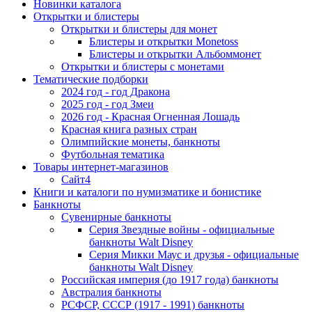
Новинки каталога
Открытки и блистеры
Открытки и блистеры для монет
Блистеры и открытки Monetoss
Блистеры и открытки Альбоммонет
Открытки и блистеры с монетами
Тематические подборки
2024 год - год Дракона
2025 год - год Змеи
2026 год - Красная Огненная Лошадь
Красная книга разных стран
Олимпийские монеты, банкноты
Футбольная тематика
Товары интернет-магазинов
Сайт4
Книги и каталоги по нумизматике и бонистике
Банкноты
Сувенирные банкноты
Серия Звездные войны - официальные
банкноты Walt Disney
Серия Микки Маус и друзья - официальные
банкноты Walt Disney
Российская империя (до 1917 года) банкноты
Австралия банкноты
РСФСР, СССР (1917 - 1991) банкноты