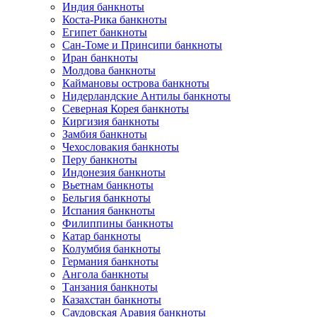
Индия банкноты
Коста-Рика банкноты
Египет банкноты
Сан-Томе и Принсипи банкноты
Иран банкноты
Молдова банкноты
Каймановы острова банкноты
Нидерландские Антилы банкноты
Северная Корея банкноты
Киргизия банкноты
Замбия банкноты
Чехословакия банкноты
Перу банкноты
Индонезия банкноты
Вьетнам банкноты
Бельгия банкноты
Испания банкноты
Филиппины банкноты
Катар банкноты
Колумбия банкноты
Германия банкноты
Ангола банкноты
Танзания банкноты
Казахстан банкноты
Саудовская Аравия банкноты