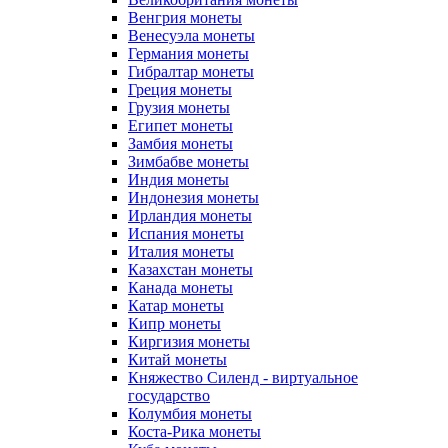
Венгрия монеты
Венесуэла монеты
Германия монеты
Гибралтар монеты
Греция монеты
Грузия монеты
Египет монеты
Замбия монеты
Зимбабве монеты
Индия монеты
Индонезия монеты
Ирландия монеты
Испания монеты
Италия монеты
Казахстан монеты
Канада монеты
Катар монеты
Кипр монеты
Киргизия монеты
Китай монеты
Княжество Силенд - виртуальное
государство
Колумбия монеты
Коста-Рика монеты