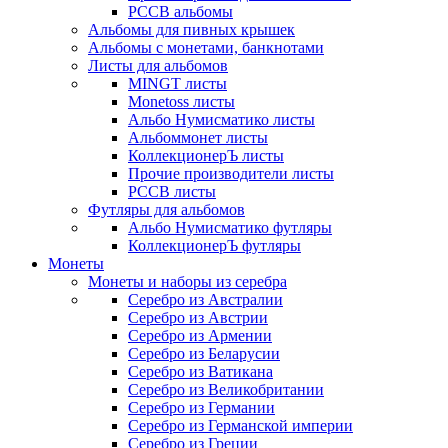
РССВ альбомы
Альбомы для пивных крышек
Альбомы с монетами, банкнотами
Листы для альбомов
MINGT листы
Monetoss листы
Альбо Нумисматико листы
Альбоммонет листы
КоллекционерЪ листы
Прочие производители листы
РССВ листы
Футляры для альбомов
Альбо Нумисматико футляры
КоллекционерЪ футляры
Монеты
Монеты и наборы из серебра
Серебро из Австралии
Серебро из Австрии
Серебро из Армении
Серебро из Беларусии
Серебро из Ватикана
Серебро из Великобритании
Серебро из Германии
Серебро из Германской империи
Серебро из Греции