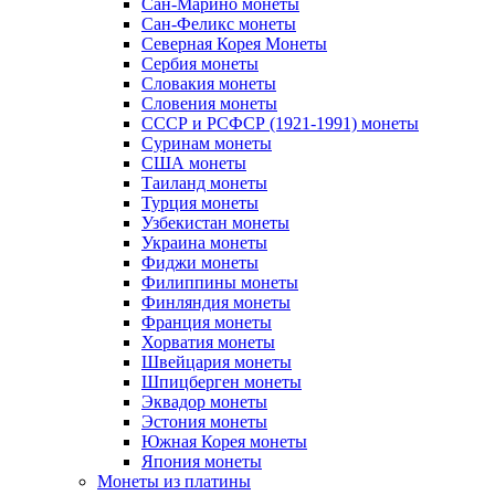
Сан-Марино монеты
Сан-Феликс монеты
Северная Корея Монеты
Сербия монеты
Словакия монеты
Словения монеты
СССР и РСФСР (1921-1991) монеты
Суринам монеты
США монеты
Таиланд монеты
Турция монеты
Узбекистан монеты
Украина монеты
Фиджи монеты
Филиппины монеты
Финляндия монеты
Франция монеты
Хорватия монеты
Швейцария монеты
Шпицберген монеты
Эквадор монеты
Эстония монеты
Южная Корея монеты
Япония монеты
Монеты из платины