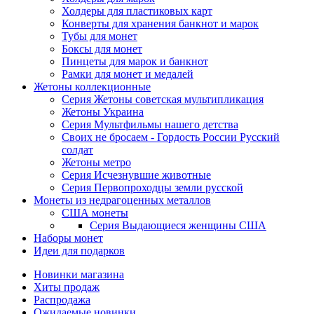
Холдеры для пластиковых карт
Конверты для хранения банкнот и марок
Тубы для монет
Боксы для монет
Пинцеты для марок и банкнот
Рамки для монет и медалей
Жетоны коллекционные
Серия Жетоны советская мультипликация
Жетоны Украина
Серия Мультфильмы нашего детства
Своих не бросаем - Гордость России Русский
солдат
Жетоны метро
Серия Исчезнувшие животные
Серия Первопроходцы земли русской
Монеты из недрагоценных металлов
США монеты
Серия Выдающиеся женщины США
Наборы монет
Идеи для подарков
Новинки магазина
Хиты продаж
Распродажа
Ожидаемые новинки