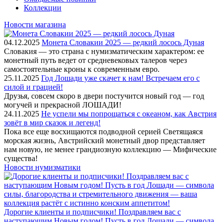
Коллекции
Новости магазина
04.12.2025
Монета Словакии 2025 — редкий лосось Дуная
Словакия — это страна с нумизматическим характером: ее
монетный путь ведет от средневековых талеров через
самостоятельные кроны к современным евро.
25.11.2025
Год Лошади уже скачет к нам! Встречаем его с
силой и грацией!
Друзья, совсем скоро в двери постучится новый год — год
могучей и прекрасной ЛОШАДИ!
24.11.2025
Не успели мы попрощаться с океаном, как Австрия
зовёт в мир сказок и легенд!
Пока все еще восхищаются подводной серией Светящаяся
морская жизнь, Австрийский монетный двор представляет
нам новую, не менее грандиозную коллекцию — Мифические
существа!
Новости нумизматики
Дорогие клиенты и подписчики! Поздравляем вас с
наступающим Новым годом! Пусть в год Лошади — символа