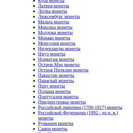
Куба монеты
Латвия монеты
Литва монеты
Люксембург монеты
Мальта монеты
Мексика монеты
Молдова монеты
Монако монеты
Монголия монеты
Нидерланды монеты
Ниуэ монеты
Норвегия монеты
Остров Мэн монеты
Остров Питкэрн монеты
Пакистан монеты
Парагвай монеты
Перу монеты
Польша монеты
Португалия монеты
Приднестровье монеты
Российской империи (1700-1917) монеты
Российской Федерации (1992 - до н. в.)
монеты
Румыния монеты
Самоа монеты