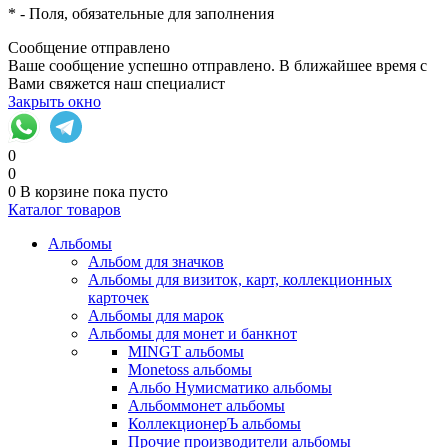
*
- Поля, обязательные для заполнения
Сообщение отправлено
Ваше сообщение успешно отправлено. В ближайшее время с
Вами свяжется наш специалист
Закрыть окно
0
0
0
В корзине
пока пусто
Каталог товаров
Альбомы
Альбом для значков
Альбомы для визиток, карт, коллекционных
карточек
Альбомы для марок
Альбомы для монет и банкнот
MINGT альбомы
Monetoss альбомы
Альбо Нумисматико альбомы
Альбоммонет альбомы
КоллекционерЪ альбомы
Прочие производители альбомы