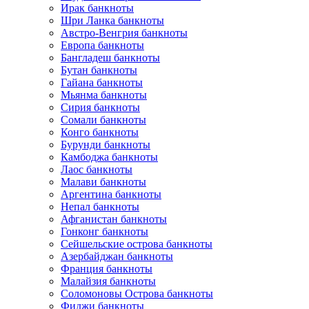
Ирак банкноты
Шри Ланка банкноты
Австро-Венгрия банкноты
Европа банкноты
Бангладеш банкноты
Бутан банкноты
Гайана банкноты
Мьянма банкноты
Сирия банкноты
Сомали банкноты
Конго банкноты
Бурунди банкноты
Камбоджа банкноты
Лаос банкноты
Малави банкноты
Аргентина банкноты
Непал банкноты
Афганистан банкноты
Гонконг банкноты
Сейшельские острова банкноты
Азербайджан банкноты
Франция банкноты
Малайзия банкноты
Соломоновы Острова банкноты
Фиджи банкноты