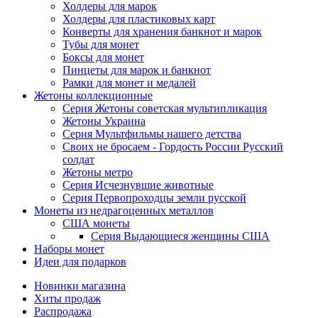
Холдеры для марок
Холдеры для пластиковых карт
Конверты для хранения банкнот и марок
Тубы для монет
Боксы для монет
Пинцеты для марок и банкнот
Рамки для монет и медалей
Жетоны коллекционные
Серия Жетоны советская мультипликация
Жетоны Украина
Серия Мультфильмы нашего детства
Своих не бросаем - Гордость России Русский
солдат
Жетоны метро
Серия Исчезнувшие животные
Серия Первопроходцы земли русской
Монеты из недрагоценных металлов
США монеты
Серия Выдающиеся женщины США
Наборы монет
Идеи для подарков
Новинки магазина
Хиты продаж
Распродажа