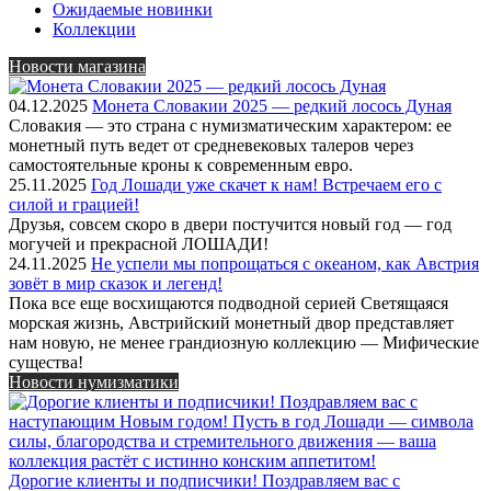
Ожидаемые новинки
Коллекции
Новости магазина
04.12.2025
Монета Словакии 2025 — редкий лосось Дуная
Словакия — это страна с нумизматическим характером: ее
монетный путь ведет от средневековых талеров через
самостоятельные кроны к современным евро.
25.11.2025
Год Лошади уже скачет к нам! Встречаем его с
силой и грацией!
Друзья, совсем скоро в двери постучится новый год — год
могучей и прекрасной ЛОШАДИ!
24.11.2025
Не успели мы попрощаться с океаном, как Австрия
зовёт в мир сказок и легенд!
Пока все еще восхищаются подводной серией Светящаяся
морская жизнь, Австрийский монетный двор представляет
нам новую, не менее грандиозную коллекцию — Мифические
существа!
Новости нумизматики
Дорогие клиенты и подписчики! Поздравляем вас с