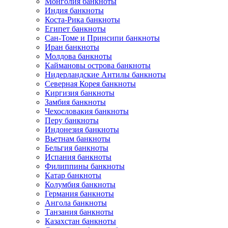
Монголия банкноты
Индия банкноты
Коста-Рика банкноты
Египет банкноты
Сан-Томе и Принсипи банкноты
Иран банкноты
Молдова банкноты
Каймановы острова банкноты
Нидерландские Антилы банкноты
Северная Корея банкноты
Киргизия банкноты
Замбия банкноты
Чехословакия банкноты
Перу банкноты
Индонезия банкноты
Вьетнам банкноты
Бельгия банкноты
Испания банкноты
Филиппины банкноты
Катар банкноты
Колумбия банкноты
Германия банкноты
Ангола банкноты
Танзания банкноты
Казахстан банкноты