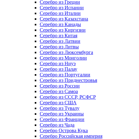
Серебро из Греции
Серебро из Испании
Серебро из Италии
Серебро из Казахстана
Серебро из Канады
Серебро из Киргизии
Серебро из Китая
Серебро из Латвии
Серебро из Литвы
Серебро из Люксембурга
Серебро из Монголии
Серебро из Ниуэ
Серебро из Палау
Серебро из Португалии
Серебро из Приднестровья
Серебро из России
Серебро из Самоа
Серебро из СССР, РСФСР
Серебро из США
Серебро из Тувалу
Серебро из Украины
Серебро из Франции
Серебро из Чада
Серебро Острова Кука
Серебро Российская империя