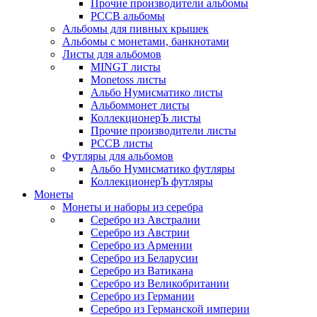
Прочие производители альбомы
РССВ альбомы
Альбомы для пивных крышек
Альбомы с монетами, банкнотами
Листы для альбомов
MINGT листы
Monetoss листы
Альбо Нумисматико листы
Альбоммонет листы
КоллекционерЪ листы
Прочие производители листы
РССВ листы
Футляры для альбомов
Альбо Нумисматико футляры
КоллекционерЪ футляры
Монеты
Монеты и наборы из серебра
Серебро из Австралии
Серебро из Австрии
Серебро из Армении
Серебро из Беларусии
Серебро из Ватикана
Серебро из Великобритании
Серебро из Германии
Серебро из Германской империи