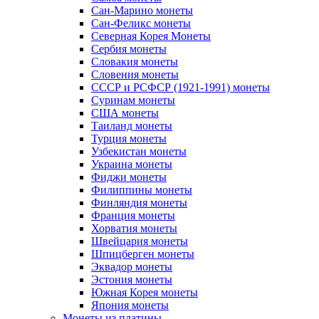
Сан-Марино монеты
Сан-Феликс монеты
Северная Корея Монеты
Сербия монеты
Словакия монеты
Словения монеты
СССР и РСФСР (1921-1991) монеты
Суринам монеты
США монеты
Таиланд монеты
Турция монеты
Узбекистан монеты
Украина монеты
Фиджи монеты
Филиппины монеты
Финляндия монеты
Франция монеты
Хорватия монеты
Швейцария монеты
Шпицберген монеты
Эквадор монеты
Эстония монеты
Южная Корея монеты
Япония монеты
Монеты из платины