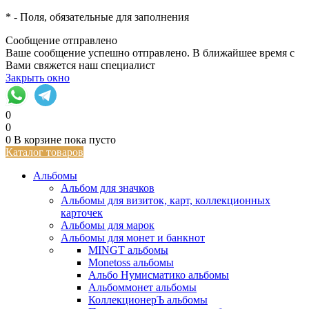
*
- Поля, обязательные для заполнения
Сообщение отправлено
Ваше сообщение успешно отправлено. В ближайшее время с
Вами свяжется наш специалист
Закрыть окно
0
0
0
В корзине
пока пусто
Каталог товаров
Альбомы
Альбом для значков
Альбомы для визиток, карт, коллекционных
карточек
Альбомы для марок
Альбомы для монет и банкнот
MINGT альбомы
Monetoss альбомы
Альбо Нумисматико альбомы
Альбоммонет альбомы
КоллекционерЪ альбомы