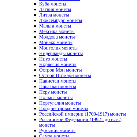
Куба монеты
Латвия монеты
Литва монеты
Люксембург монеты
Мальта монеты
Мексика монеты
Молдова монеты
Монако монеты
Монголия монеты
Нидерланды монеты
Ниуэ монеты
Норвегия монеты
Остров Мэн монеты
Остров Питкэрн монеты
Пакистан монеты
Парагвай монеты
Перу монеты
Польша монеты
Португалия монеты
Приднестровье монеты
Российской империи (1700-1917) монеты
Российской Федерации (1992 - до н. в.)
монеты
Румыния монеты
Самоа монеты