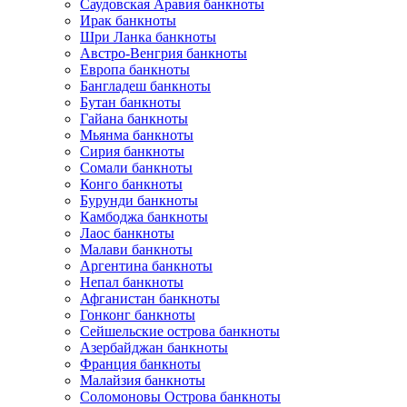
Саудовская Аравия банкноты
Ирак банкноты
Шри Ланка банкноты
Австро-Венгрия банкноты
Европа банкноты
Бангладеш банкноты
Бутан банкноты
Гайана банкноты
Мьянма банкноты
Сирия банкноты
Сомали банкноты
Конго банкноты
Бурунди банкноты
Камбоджа банкноты
Лаос банкноты
Малави банкноты
Аргентина банкноты
Непал банкноты
Афганистан банкноты
Гонконг банкноты
Сейшельские острова банкноты
Азербайджан банкноты
Франция банкноты
Малайзия банкноты
Соломоновы Острова банкноты