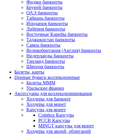
Фиджи банкноты
Бруней банкноты
ОАЭ банкноты
Тайвань банкноты
Иордания банкноты
Либерия банкноты
Восточные Карибы банкноты
Таджикистан банкноты
Самоа банкноты
Великобритания (Англия) банкноты
Нидерланды банкноты
Таиланд банкноты
Швеция банкноты
Билеты, карты
Ценные бумаги коллекционные
Билеты МММ
Уральские франки
Аксессуары для коллекционирования
Холдеры для банкнот
Холдеры для монет
Капсулы для монет
Coinbox Капсулы
РССВ Капсулы
MINGT капсулы для монет
Холдеры для акций, облигаций