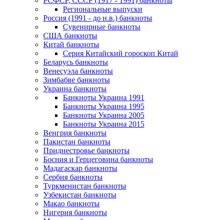
РСФСР, СССР (1917 - 1991) банкноты
Региональные выпуски
Россия (1991 - до н.в.) банкноты
Сувенирные банкноты
США банкноты
Китай банкноты
Серия Китайский гороскоп Китай
Беларусь банкноты
Венесуэла банкноты
Зимбабве банкноты
Украина банкноты
Банкноты Украина 1991
Банкноты Украина 1995
Банкноты Украина 2005
Банкноты Украина 2015
Венгрия банкноты
Пакистан банкноты
Приднестровье банкноты
Босния и Герцеговина банкноты
Мадагаскар банкноты
Сербия банкноты
Туркменистан банкноты
Узбекистан банкноты
Макао банкноты
Нигерия банкноты