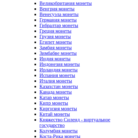
Великобритания монеты
Венгрия монеты
Венесуэла монеты
Германия монеты
Гибралтар монеты
Греция монеты
Грузия монеты
Египет монеты
Замбия монеты
Зимбабве монеты
Индия монеты
Индонезия монеты
Ирландия монеты
Испания монеты
Италия монеты
Казахстан монеты
Канада монеты
Катар монеты
Кипр монеты
Киргизия монеты
Китай монеты
Княжество Силенд - виртуальное
государство
Колумбия монеты
Коста-Рика монеты