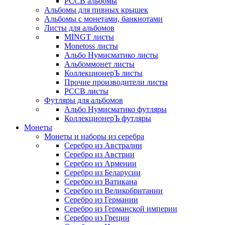
РССВ альбомы
Альбомы для пивных крышек
Альбомы с монетами, банкнотами
Листы для альбомов
MINGT листы
Monetoss листы
Альбо Нумисматико листы
Альбоммонет листы
КоллекционерЪ листы
Прочие производители листы
РССВ листы
Футляры для альбомов
Альбо Нумисматико футляры
КоллекционерЪ футляры
Монеты
Монеты и наборы из серебра
Серебро из Австралии
Серебро из Австрии
Серебро из Армении
Серебро из Беларусии
Серебро из Ватикана
Серебро из Великобритании
Серебро из Германии
Серебро из Германской империи
Серебро из Греции