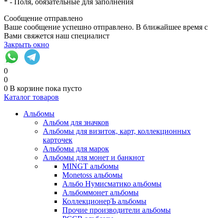
*
- Поля, обязательные для заполнения
Сообщение отправлено
Ваше сообщение успешно отправлено. В ближайшее время с
Вами свяжется наш специалист
Закрыть окно
0
0
0
В корзине
пока пусто
Каталог товаров
Альбомы
Альбом для значков
Альбомы для визиток, карт, коллекционных
карточек
Альбомы для марок
Альбомы для монет и банкнот
MINGT альбомы
Monetoss альбомы
Альбо Нумисматико альбомы
Альбоммонет альбомы
КоллекционерЪ альбомы
Прочие производители альбомы