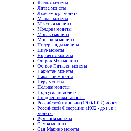
Латвия монеты
Литва монеты
Люксембург монеты
Мальта монеты
Мексика монеты
Молдова монеты
Монако монеты
Монголия монеты
Нидерланды монеты
Ниуэ монеты
Норвегия монеты
Остров Мэн монеты
Остров Питкэрн монеты
Пакистан монеты
Парагвай монеты
Перу монеты
Польша монеты
Португалия монеты
Приднестровье монеты
Российской империи (1700-1917) монеты
Российской Федерации (1992 - до н. в.)
монеты
Румыния монеты
Самоа монеты
Сан-Марино монеты