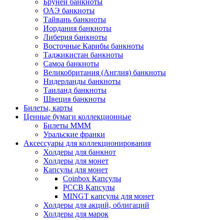
Бруней банкноты
ОАЭ банкноты
Тайвань банкноты
Иордания банкноты
Либерия банкноты
Восточные Карибы банкноты
Таджикистан банкноты
Самоа банкноты
Великобритания (Англия) банкноты
Нидерланды банкноты
Таиланд банкноты
Швеция банкноты
Билеты, карты
Ценные бумаги коллекционные
Билеты МММ
Уральские франки
Аксессуары для коллекционирования
Холдеры для банкнот
Холдеры для монет
Капсулы для монет
Coinbox Капсулы
РССВ Капсулы
MINGT капсулы для монет
Холдеры для акций, облигаций
Холдеры для марок