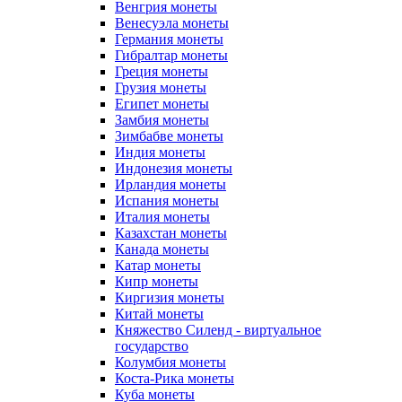
Венгрия монеты
Венесуэла монеты
Германия монеты
Гибралтар монеты
Греция монеты
Грузия монеты
Египет монеты
Замбия монеты
Зимбабве монеты
Индия монеты
Индонезия монеты
Ирландия монеты
Испания монеты
Италия монеты
Казахстан монеты
Канада монеты
Катар монеты
Кипр монеты
Киргизия монеты
Китай монеты
Княжество Силенд - виртуальное
государство
Колумбия монеты
Коста-Рика монеты
Куба монеты