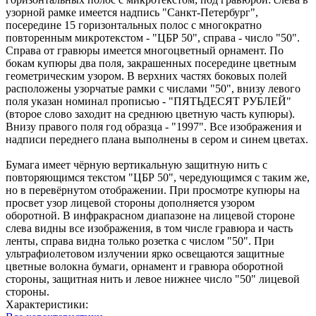
узорной рамке имеется надпись "Санкт-Петербург",
посередине 15 горизонтальных полос с многократно
повторенным микротекстом - "ЦБР 50", справа - число "50".
Справа от гравюры имеется многоцветный орнамент. По
бокам купюры два поля, закрашенных посередине цветным
геометрическим узором. В верхних частях боковых полей
расположены узорчатые рамки с числами "50", внизу левого
поля указан номинал прописью - "ПЯТЬДЕСЯТ РУБЛЕЙ"
(второе слово заходит на среднюю цветную часть купюры).
Внизу правого поля год образца - "1997". Все изображения и
надписи переднего плана выполнены в сером и синем цветах.
Бумага имеет чёрную вертикальную защитную нить с
повторяющимся текстом "ЦБР 50", чередующимся с таким же,
но в перевёрнутом отображении. При просмотре купюры на
просвет узор лицевой стороны дополняется узором
оборотной. В инфракрасном диапазоне на лицевой стороне
слева видны все изображения, в том числе гравюра и часть
ленты, справа видна только розетка с числом "50". При
ультрафиолетовом излучении ярко освещаются защитные
цветные волокна бумаги, орнамент и гравюра оборотной
стороны, защитная нить и левое нижнее число "50" лицевой
стороны.
Характеристики: