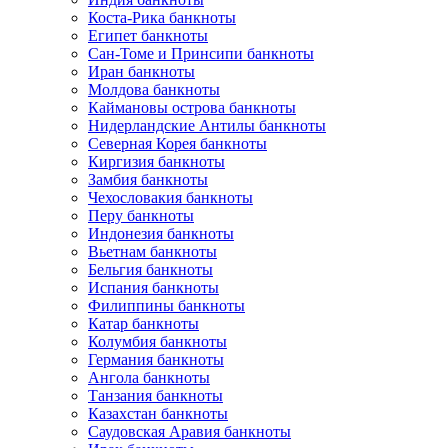
Коста-Рика банкноты
Египет банкноты
Сан-Томе и Принсипи банкноты
Иран банкноты
Молдова банкноты
Каймановы острова банкноты
Нидерландские Антилы банкноты
Северная Корея банкноты
Киргизия банкноты
Замбия банкноты
Чехословакия банкноты
Перу банкноты
Индонезия банкноты
Вьетнам банкноты
Бельгия банкноты
Испания банкноты
Филиппины банкноты
Катар банкноты
Колумбия банкноты
Германия банкноты
Ангола банкноты
Танзания банкноты
Казахстан банкноты
Саудовская Аравия банкноты