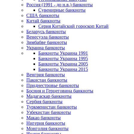
Россия (1991 - до н.в.) банкноты
Сувенирные банкноты
США банкноты
Китай банкноты
Серия Китайский гороскоп Китай
Беларусь банкноты
Венесуэла банкноты
Зимбабве банкноты
Украина банкноты
Банкноты Украина 1991
Банкноты Украина 1995
Банкноты Украина 2005
Банкноты Украина 2015
Венгрия банкноты
Пакистан банкноты
Приднестровье банкноты
Босния и Герцеговина банкноты
Мадагаскар банкноты
Сербия банкноты
Туркменистан банкноты
Узбекистан банкноты
Макао банкноты
Нигерия банкноты
Монголия банкноты
Индия банкноты