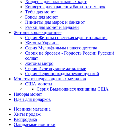
Холдеры для пластиковых карт
Конверты для хранения банкнот и марок
Тубы для монет
Боксы для монет
Пинцеты для марок и банкнот
Рамки для монет и медалей
Жетоны коллекционные
Серия Жетоны советская мультипликация
Жетоны Украина
Серия Мультфильмы нашего детства
Своих не бросаем - Гордость России Русский
солдат
Жетоны метро
Серия Исчезнувшие животные
Серия Первопроходцы земли русской
Монеты из недрагоценных металлов
США монеты
Серия Выдающиеся женщины США
Наборы монет
Идеи для подарков
Новинки магазина
Хиты продаж
Распродажа
Ожидаемые новинки