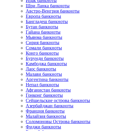
Ирак банкноты
Шри Ланка банкноты
Австро-Венгрия банкноты
Европа банкноты
Бангладеш банкноты
Бутан банкноты
Гайана банкноты
Мьянма банкноты
Сирия банкноты
Сомали банкноты
Конго банкноты
Бурунди банкноты
Камбоджа банкноты
Лаос банкноты
Малави банкноты
Аргентина банкноты
Непал банкноты
Афганистан банкноты
Гонконг банкноты
Сейшельские острова банкноты
Азербайджан банкноты
Франция банкноты
Малайзия банкноты
Соломоновы Острова банкноты
Фиджи банкноты