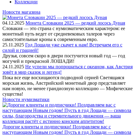
Коллекции
Новости магазина
04.12.2025
Монета Словакии 2025 — редкий лосось Дуная
Словакия — это страна с нумизматическим характером: ее
монетный путь ведет от средневековых талеров через
самостоятельные кроны к современным евро.
25.11.2025
Год Лошади уже скачет к нам! Встречаем его с
силой и грацией!
Друзья, совсем скоро в двери постучится новый год — год
могучей и прекрасной ЛОШАДИ!
24.11.2025
Не успели мы попрощаться с океаном, как Австрия
зовёт в мир сказок и легенд!
Пока все еще восхищаются подводной серией Светящаяся
морская жизнь, Австрийский монетный двор представляет
нам новую, не менее грандиозную коллекцию — Мифические
существа!
Новости нумизматики
Дорогие клиенты и подписчики! Поздравляем вас с
наступающим Новым годом! Пусть в год Лошади — символа