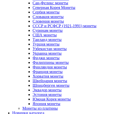
Сан-Феликс монеты
Северная Корея Монеты
Сербия монеты
Словакия монеты
Словения монеты
СССР и РСФСР (1921-1991) монеты
Суринам монеты
США монеты
Таиланд монеты
Турция монеты
Узбекистан монеты
Украина монеты
Фиджи монеты
Филиппины монеты
Финляндия монеты
Франция монеты
Хорватия монеты
Швейцария монеты
Шпицберген монеты
Эквадор монеты
Эстония монеты
Южная Корея монеты
Япония монеты
Монеты из платины
Новинки каталога