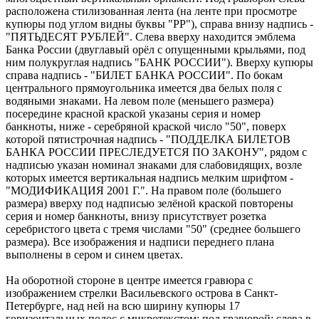
расположена стилизованная лента (на ленте при просмотре
купюры под углом видны буквы "РР"), справа внизу надпись -
"ПЯТЬДЕСЯТ РУБЛЕЙ". Слева вверху находится эмблема
Банка России (двуглавый орёл с опущенными крыльями, под
ним полукруглая надпись "БАНК РОССИИ"). Вверху купюры
справа надпись - "БИЛЕТ БАНКА РОССИИ". По бокам
центрального прямоугольника имеется два белых поля с
водяными знаками. На левом поле (меньшего размера)
посередине красной краской указаны серия и номер
банкноты, ниже - серебряной краской число "50", поверх
которой пятистрочная надпись - "ПОДДЕЛКА БИЛЕТОВ
БАНКА РОССИИ ПРЕСЛЕДУЕТСЯ ПО ЗАКОНУ", рядом с
надписью указан номинал знаками для слабовидящих, возле
которых имеется вертикальная надпись мелким шрифтом -
"МОДИФИКАЦИЯ 2001 Г.". На правом поле (большего
размера) вверху под надписью зелёной краской повторены
серия и номер банкноты, внизу присутствует розетка
серебристого цвета с тремя числами "50" (среднее большего
размера). Все изображения и надписи переднего плана
выполнены в сером и синем цветах.
На оборотной стороне в центре имеется гравюра с
изображением стрелки Васильевского острова в Санкт-
Петербурге, над ней на всю ширину купюры 17
горизонтальных полос с микротекстом; под гравюрой: слева в