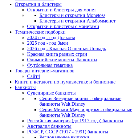
Открытки и блистеры
Открытки и блистеры для монет
Блистеры и открытки Monetoss
Блистеры и открытки Альбоммонет
Открытки и блистеры с монетами
Тематические подборки
2024 год - год Дракона
2025 год - год Змеи
2026 год - Красная Огненная Лошадь
Красная книга разных стран
Олимпийские монеты, банкноты
Футбольная тематика
Товары интернет-магазинов
Сайт4
Книги и каталоги по нумизматике и бонистике
Банкноты
Сувенирные банкноты
Серия Звездные войны - официальные
банкноты Walt Disney
Серия Микки Маус и друзья - официальные
банкноты Walt Disney
Российская империя (до 1917 года) банкноты
Австралия банкноты
РСФСР, СССР (1917 - 1991) банкноты
Региональные выпуски