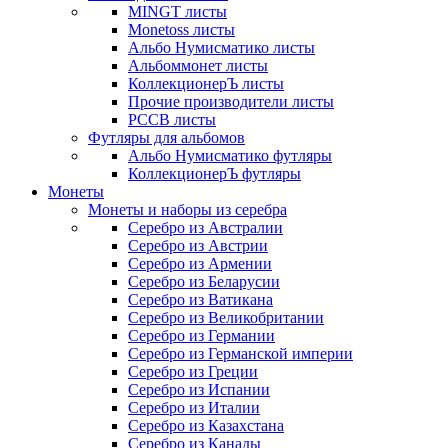
MINGT листы
Monetoss листы
Альбо Нумисматико листы
Альбоммонет листы
КоллекционерЪ листы
Прочие производители листы
РССВ листы
Футляры для альбомов
Альбо Нумисматико футляры
КоллекционерЪ футляры
Монеты
Монеты и наборы из серебра
Серебро из Австралии
Серебро из Австрии
Серебро из Армении
Серебро из Беларусии
Серебро из Ватикана
Серебро из Великобритании
Серебро из Германии
Серебро из Германской империи
Серебро из Греции
Серебро из Испании
Серебро из Италии
Серебро из Казахстана
Серебро из Канады