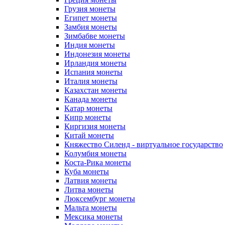
Грузия монеты
Египет монеты
Замбия монеты
Зимбабве монеты
Индия монеты
Индонезия монеты
Ирландия монеты
Испания монеты
Италия монеты
Казахстан монеты
Канада монеты
Катар монеты
Кипр монеты
Киргизия монеты
Китай монеты
Княжество Силенд - виртуальное государство
Колумбия монеты
Коста-Рика монеты
Куба монеты
Латвия монеты
Литва монеты
Люксембург монеты
Мальта монеты
Мексика монеты