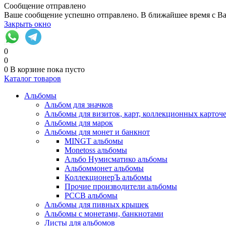
Сообщение отправлено
Ваше сообщение успешно отправлено. В ближайшее время с Ва
Закрыть окно
0
0
0
В корзине
пока пусто
Каталог товаров
Альбомы
Альбом для значков
Альбомы для визиток, карт, коллекционных карточ
Альбомы для марок
Альбомы для монет и банкнот
MINGT альбомы
Monetoss альбомы
Альбо Нумисматико альбомы
Альбоммонет альбомы
КоллекционерЪ альбомы
Прочие производители альбомы
РССВ альбомы
Альбомы для пивных крышек
Альбомы с монетами, банкнотами
Листы для альбомов