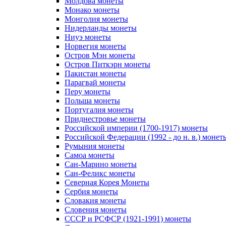
Молдова монеты
Монако монеты
Монголия монеты
Нидерланды монеты
Ниуэ монеты
Норвегия монеты
Остров Мэн монеты
Остров Питкэрн монеты
Пакистан монеты
Парагвай монеты
Перу монеты
Польша монеты
Португалия монеты
Приднестровье монеты
Российской империи (1700-1917) монеты
Российской Федерации (1992 - до н. в.) монет
Румыния монеты
Самоа монеты
Сан-Марино монеты
Сан-Феликс монеты
Северная Корея Монеты
Сербия монеты
Словакия монеты
Словения монеты
СССР и РСФСР (1921-1991) монеты