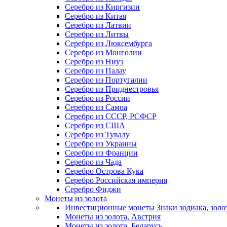
Серебро из Киргизии
Серебро из Китая
Серебро из Латвии
Серебро из Литвы
Серебро из Люксембурга
Серебро из Монголии
Серебро из Ниуэ
Серебро из Палау
Серебро из Португалии
Серебро из Приднестровья
Серебро из России
Серебро из Самоа
Серебро из СССР, РСФСР
Серебро из США
Серебро из Тувалу
Серебро из Украины
Серебро из Франции
Серебро из Чада
Серебро Острова Кука
Серебро Российская империя
Серебро Фиджи
Монеты из золота
Инвестиционные монеты Знаки зодиака, золо
Монеты из золота, Австрия
Монеты из золота, Беларусь