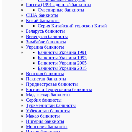
содержан
Россия (1991 - до н.в.) банкноты
было
Сувенирные банкноты
увеличено
США банкноты
Китай банкноты
В
Серия Китайский гороскоп Китай
то
Беларусь банкноты
время
Венесуэла банкноты
мало
кто
Зимбабве банкноты
обратил
Украина банкноты
внимание
Банкноты Украина 1991
на
Банкноты Украина 1995
одну
Банкноты Украина 2005
деталь.
Банкноты Украина 2015
До
Венгрия банкноты
реформы
Пакистан банкноты
курс
доллара
Приднестровье банкноты
США
Босния и Герцеговина банкноты
был
Мадагаскар банкноты
четыре
Сербия банкноты
рубля,
Туркменистан банкноты
а
Узбекистан банкноты
после
Макао банкноты
-
Нигерия банкноты
90
копеек.
Монголия банкноты
Однако,
Индия банкноты