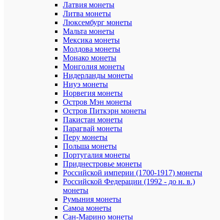
Латвия монеты
Материал:
Литва монеты
Бумага
Люксембург монеты
Толщина
Мальта монеты
(мм):
Мексика монеты
0,1
Молдова монеты
Монако монеты
Упаковка:
Монголия монеты
банкнота
Нидерланды монеты
в
Ниуэ монеты
холдере
Норвегия монеты
Страна:
Остров Мэн монеты
СССР
Остров Питкэрн монеты
Пакистан монеты
Описание
Парагвай монеты
товара:
Перу монеты
Польша монеты
В
Португалия монеты
мае
1961
Приднестровье монеты
года
Российской империи (1700-1917) монеты
правитель
Российской Федерации (1992 - до н. в.)
СССР
монеты
было
Румыния монеты
объявлено
Самоа монеты
о
Сан-Марино монеты
предстоя