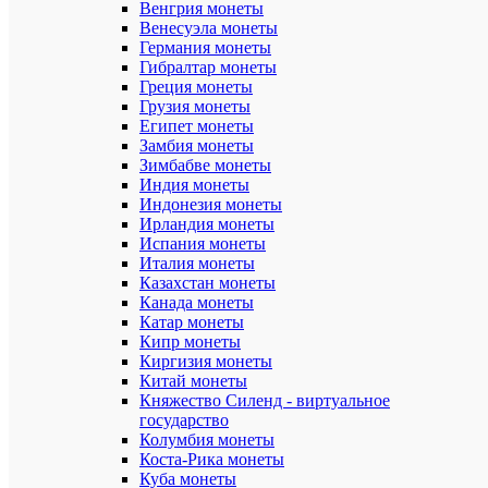
Венгрия монеты
по
Венесуэла монеты
запросу.
Германия монеты
Состояние
банкноты
Гибралтар монеты
указано
Греция монеты
в
Грузия монеты
наименова
Египет монеты
и
Замбия монеты
описании
Зимбабве монеты
товара.
Индия монеты
Индонезия монеты
Сохраннос
аUNC
Ирландия монеты
(почти
Испания монеты
превосход
Италия монеты
Казахстан монеты
Тип:
Канада монеты
Регулярны
Катар монеты
выпуск
Кипр монеты
Киргизия монеты
Год
выпуска:
Китай монеты
1961
Княжество Силенд - виртуальное
государство
Номинал:
Колумбия монеты
10
Коста-Рика монеты
рублей
Куба монеты