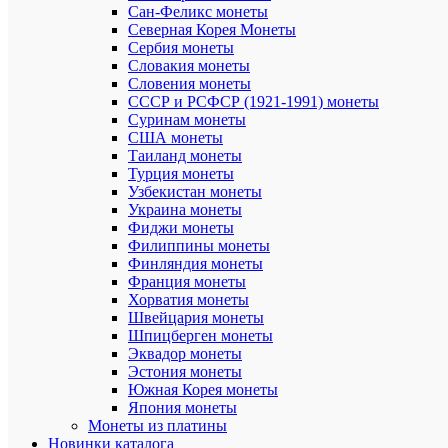
Сан-Феликс монеты
деномина
и
Северная Корея Монеты
замене
Сербия монеты
денежных
Словакия монеты
знаков,
Словения монеты
при
СССР и РСФСР (1921-1991) монеты
которой
Суринам монеты
10
США монеты
старых
Таиланд монеты
рублей
подлежали
Турция монеты
обмену
Узбекистан монеты
на
Украина монеты
1
Фиджи монеты
новый
Филиппины монеты
рубль.
Финляндия монеты
По
Франция монеты
официаль
Хорватия монеты
данным
делалось
Швейцария монеты
это
Шпицберген монеты
для
Эквадор монеты
придания
Эстония монеты
большей
Южная Корея монеты
ценности
Япония монеты
деньгам
Монеты из платины
и
Новинки каталога
облегчени