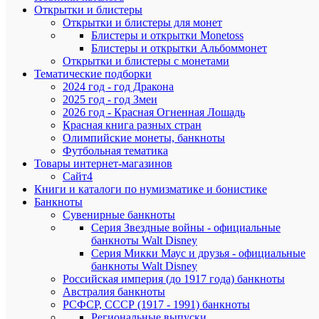
денежного
Открытки и блистеры
обращения
Открытки и блистеры для монет
На
Блистеры и открытки Monetoss
обмен
Блистеры и открытки Альбоммонет
отводилос
Открытки и блистеры с монетами
три
Тематические подборки
месяца,
2024 год - год Дракона
до
2025 год - год Змеи
1
апреля
2026 год - Красная Огненная Лошадь
1961
Красная книга разных стран
года.
Олимпийские монеты, банкноты
Старт
Футбольная тематика
реформы
Товары интернет-магазинов
приходилс
Сайт4
на
Книги и каталоги по нумизматике и бонистике
1
Банкноты
января
1961
Сувенирные банкноты
года.
Серия Звездные войны - официальные
Новые
банкноты Walt Disney
банкноты
Серия Микки Маус и друзья - официальные
стали
банкноты Walt Disney
меньше
Российская империя (до 1917 года) банкноты
по
Австралия банкноты
размеру,
РСФСР, СССР (1917 - 1991) банкноты
а
золотое
Региональные выпуски