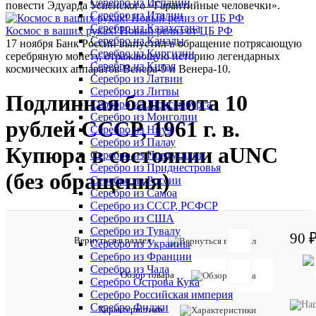
Серебро из Испании
повести Эдуарда Успенского «Гарантийные человечки».
Серебро из Италии
Серебро из Казахстана
Космос в ваших руках! Новый релиз от ЦБ РФ
Серебро из Канады
17 ноября Банк России выпустил в обращение потрясающую
Серебро из Киргизии
серебряную монету, отражающую историю легендарных
Серебро из Китая
космических аппаратов Венера-9 и Венера-10.
Серебро из Латвии
Серебро из Литвы
Подлинная банкнота 10
Серебро из Люксембурга
Серебро из Монголии
рублей СССР, 1961 г. в.
Серебро из Ниуэ
Серебро из Палау
Купюра в состоянии аUNC
Серебро из Португалии
Серебро из Приднестровья
(без обращения)
Серебро из России
Серебро из Самоа
Серебро из СССР, РСФСР
Серебро из США
Серебро из Тувалу
90 
Отзывов:
Вернуться в раздел
Серебро из Украины
Серебро из Франции
Серебро из Чада
Обзор товара
Серебро Острова Кука
Серебро Российская империя
Серебро Фиджи
Характеристики
Добавить