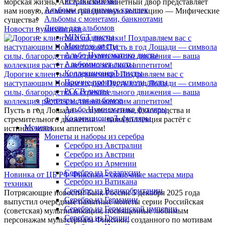
РССВ альбомы
морская жизнь, Австрийский монетный двор представляет
Альбомы для пивных крышек
нам новую, не менее грандиозную коллекцию — Мифические
Альбомы с монетами, банкнотами
существа!
Листы для альбомов
Новости нумизматики
MINGT листы
Monetoss листы
Альбо Нумисматико листы
Альбоммонет листы
КоллекционерЪ листы
Дорогие клиенты и подписчики! Поздравляем вас с
Прочие производители листы
наступающим Новым годом! Пусть в год Лошади — символа
РССВ листы
силы, благородства и стремительного движения — ваша
Футляры для альбомов
коллекция растёт с истинно конским аппетитом!
Альбо Нумисматико футляры
Пусть в год Лошади — символа силы, благородства и
КоллекционерЪ футляры
стремительного движения — ваша коллекция растёт с
Монеты
истинно конским аппетитом!
Монеты и наборы из серебра
Серебро из Австралии
Серебро из Австрии
Серебро из Армении
Серебро из Беларусии
Новинка от ЦБ РФ Фиксики - сказочные мастера мира
Серебро из Ватикана
техники
Серебро из Великобритании
Потрясающие новости! Банк России 5 декабря 2025 года
Серебро из Германии
выпустил очередные памятные монеты серии Российская
Серебро из Германской империи
(советская) мультипликация, посвященные любимым
Серебро из Греции
персонажам мультсериала Фиксики, созданного по мотивам