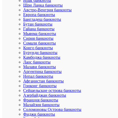
Ирак банкноты
дефицитн
Шри Ланка банкноты
импорт
Австро-Венгрия банкноты
стал
Европа банкноты
для
Бангладеш банкноты
советского
Бутан банкноты
гражданин
просто
Гайана банкноты
недоступн
Мьянма банкноты
Сирия банкноты
Новая
Сомали банкноты
банкнота
Конго банкноты
красного
Бурунди банкноты
цвета
Камбоджа банкноты
в
Лаос банкноты
народе
носила
Малави банкноты
название
Аргентина банкноты
«краснень
Непал банкноты
считалось
Афганистан банкноты
что,
Гонконг банкноты
если
Сейшельские острова банкноты
у
Азербайджан банкноты
человека
Франция банкноты
был
в
Малайзия банкноты
кармане
Соломоновы Острова банкноты
хотя
Фиджи банкноты
бы