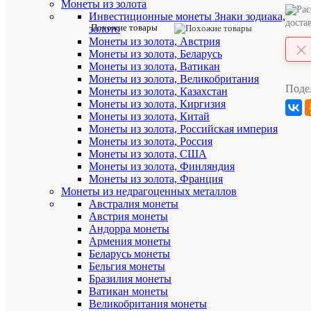
Монеты из золота
отзыв
Инвестиционные монеты Знаки зодиака,
доста
Похожие товары
золото
Артикул:
Монеты из золота, Австрия
18
Монеты из золота, Беларусь
Монеты из золота, Ватикан
Монеты из золота, Великобритания
Описан
Поде
Монеты из золота, Казахстан
товара:
Монеты из золота, Киргизия
На
Монеты из золота, Китай
фото
Монеты из золота, Российская империя
-
Монеты из золота, Россия
образец
товара.
Монеты из золота, США
Вам
Монеты из золота, Финляндия
может
Монеты из золота, Франция
быть
Монеты из недрагоценных металлов
отправлен
Австралия монеты
банкнота
Австрия монеты
с
Андорра монеты
другими
Армения монеты
серией
и
Беларусь монеты
номером.
Бельгия монеты
Фото
Бразилия монеты
Вашей
Ватикан монеты
банкноты
Великобритания монеты
высылаем