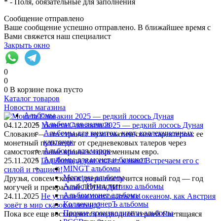
*
- Поля, обязательные для заполнения
Сообщение отправлено
Ваше сообщение успешно отправлено. В ближайшее время с
Вами свяжется наш специалист
Закрыть окно
0
0
0
В корзине
пока пусто
Каталог товаров
Новости магазина
Альбомы
Альбом для значков
04.12.2025
Монета Словакии 2025 — редкий лосось Дуная
Альбомы для визиток, карт, коллекционных
Словакия — это страна с нумизматическим характером: ее
карточек
монетный путь ведет от средневековых талеров через
Альбомы для марок
самостоятельные кроны к современным евро.
Альбомы для монет и банкнот
25.11.2025
Год Лошади уже скачет к нам! Встречаем его с
MINGT альбомы
силой и грацией!
Monetoss альбомы
Друзья, совсем скоро в двери постучится новый год — год
Альбо Нумисматико альбомы
могучей и прекрасной ЛОШАДИ!
Альбоммонет альбомы
24.11.2025
Не успели мы попрощаться с океаном, как Австрия
КоллекционерЪ альбомы
зовёт в мир сказок и легенд!
Прочие производители альбомы
Пока все еще восхищаются подводной серией Светящаяся