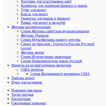
Холдеры для пластиковых карт
что
Конверты для хранения банкнот и марок
все
Тубы для монет
монеты,
Боксы для монет
купленные
в
Пинцеты для марок и банкнот
магазине
Рамки для монет и медалей
Mon
Жетоны коллекционные
Loisir,
Серия Жетоны советская мультипликация
только
Жетоны Украина
100%
Серия Мультфильмы нашего детства
подлинная
Своих не бросаем - Гордость России Русский
продукция
солдат
монетных
дворов
Жетоны метро
мира.
Серия Исчезнувшие животные
Серия Первопроходцы земли русской
Превосход
Монеты из недрагоценных металлов
репутация
США монеты
более
Серия Выдающиеся женщины США
1000
Наборы монет
отзывов
Идеи для подарков
5
звёзд
от
Новинки магазина
довольны
Хиты продаж
клиентов.
Распродажа
Ожидаемые новинки
Надёжная