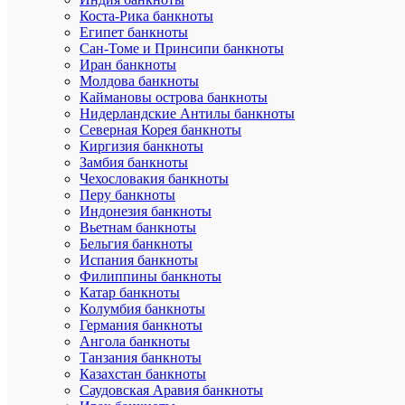
при
Коста-Рика банкноты
обмене
Египет банкноты
старых
Сан-Томе и Принсипи банкноты
денег
Иран банкноты
на
Молдова банкноты
новые
Каймановы острова банкноты
в
соотноше
Нидерландские Антилы банкноты
один
Северная Корея банкноты
к
Киргизия банкноты
десяти,
Замбия банкноты
доллар
Чехословакия банкноты
должен
Перу банкноты
стоить
Индонезия банкноты
40
Вьетнам банкноты
копеек.
Таким
Бельгия банкноты
образом,
Испания банкноты
рубль
Филиппины банкноты
подешевел
Катар банкноты
более
Колумбия банкноты
чем
Германия банкноты
в
Ангола банкноты
два
Танзания банкноты
раза,
и
Казахстан банкноты
без
Саудовская Аравия банкноты
того