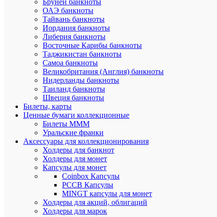
Бруней банкноты
одна
ОАЭ банкноты
такая
Тайвань банкноты
купюра,
Иордания банкноты
дела
Либерия банкноты
у
него
Восточные Карибы банкноты
шли
Таджикистан банкноты
хорошо.
Самоа банкноты
Великобритания (Англия) банкноты
Гарантии:
Нидерланды банкноты
Таиланд банкноты
Гарантиру
Швеция банкноты
что
Билеты, карты
Вы
получите
Ценные бумаги коллекционные
свой
Билеты МММ
заказ
Уральские франки
и
Аксессуары для коллекционирования
останетес
Холдеры для банкнот
довольны
Холдеры для монет
либо
Капсулы для монет
мы
Coinbox Капсулы
вернём
Вам
РССВ Капсулы
деньги.
MINGT капсулы для монет
Холдеры для акций, облигаций
Мы
Холдеры для марок
гарантиру