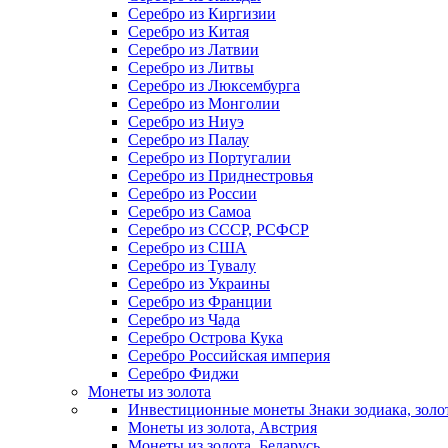
Серебро из Киргизии
Серебро из Китая
Серебро из Латвии
Серебро из Литвы
Серебро из Люксембурга
Серебро из Монголии
Серебро из Ниуэ
Серебро из Палау
Серебро из Португалии
Серебро из Приднестровья
Серебро из России
Серебро из Самоа
Серебро из СССР, РСФСР
Серебро из США
Серебро из Тувалу
Серебро из Украины
Серебро из Франции
Серебро из Чада
Серебро Острова Кука
Серебро Российская империя
Серебро Фиджи
Монеты из золота
Инвестиционные монеты Знаки зодиака, золо
Монеты из золота, Австрия
Монеты из золота, Беларусь