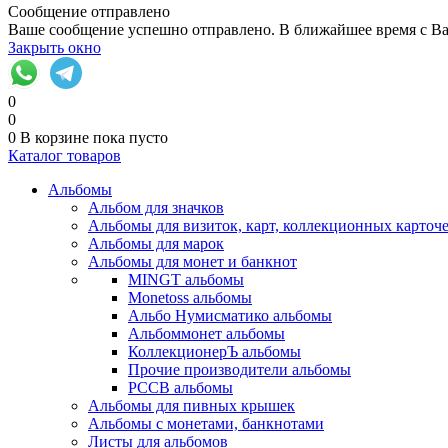
Сообщение отправлено
Ваше сообщение успешно отправлено. В ближайшее время с Ва
Закрыть окно
0
0
0
В корзине
пока пусто
Каталог товаров
Альбомы
Альбом для значков
Альбомы для визиток, карт, коллекционных карточ
Альбомы для марок
Альбомы для монет и банкнот
MINGT альбомы
Monetoss альбомы
Альбо Нумисматико альбомы
Альбоммонет альбомы
КоллекционерЪ альбомы
Прочие производители альбомы
РССВ альбомы
Альбомы для пивных крышек
Альбомы с монетами, банкнотами
Листы для альбомов