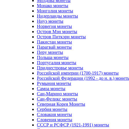
Молдова монеты
Монако монеты
Монголия монеты
Нидерланды монеты
Ниуэ монеты
Норвегия монеты
Остров Мэн монеты
Остров Питкэрн монеты
Пакистан монеты
Парагвай монеты
Перу монеты
Польша монеты
Португалия монеты
Приднестровье монеты
Российской империи (1700-1917) монеты
Российской Федерации (1992 - до н. в.) монет
Румыния монеты
Самоа монеты
Сан-Марино монеты
Сан-Феликс монеты
Северная Корея Монеты
Сербия монеты
Словакия монеты
Словения монеты
СССР и РСФСР (1921-1991) монеты