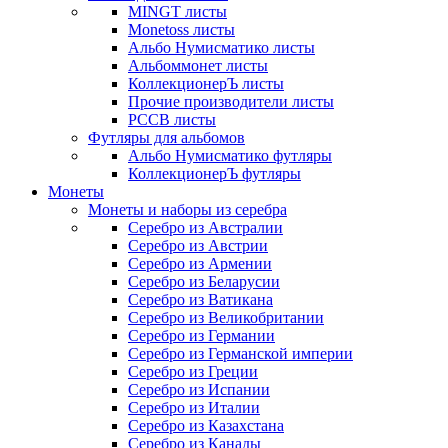
MINGT листы
Monetoss листы
Альбо Нумисматико листы
Альбоммонет листы
КоллекционерЪ листы
Прочие производители листы
РССВ листы
Футляры для альбомов
Альбо Нумисматико футляры
КоллекционерЪ футляры
Монеты
Монеты и наборы из серебра
Серебро из Австралии
Серебро из Австрии
Серебро из Армении
Серебро из Беларусии
Серебро из Ватикана
Серебро из Великобритании
Серебро из Германии
Серебро из Германской империи
Серебро из Греции
Серебро из Испании
Серебро из Италии
Серебро из Казахстана
Серебро из Канады