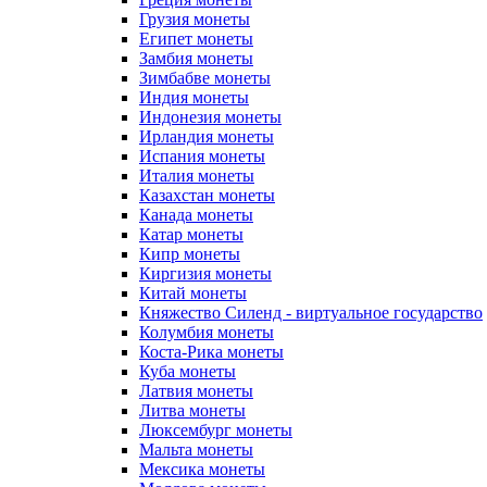
Грузия монеты
Египет монеты
Замбия монеты
Зимбабве монеты
Индия монеты
Индонезия монеты
Ирландия монеты
Испания монеты
Италия монеты
Казахстан монеты
Канада монеты
Катар монеты
Кипр монеты
Киргизия монеты
Китай монеты
Княжество Силенд - виртуальное государство
Колумбия монеты
Коста-Рика монеты
Куба монеты
Латвия монеты
Литва монеты
Люксембург монеты
Мальта монеты
Мексика монеты