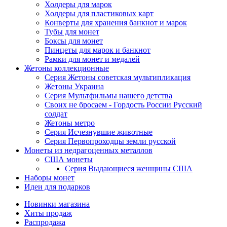
Холдеры для марок
Холдеры для пластиковых карт
Конверты для хранения банкнот и марок
Тубы для монет
Боксы для монет
Пинцеты для марок и банкнот
Рамки для монет и медалей
Жетоны коллекционные
Серия Жетоны советская мультипликация
Жетоны Украина
Серия Мультфильмы нашего детства
Своих не бросаем - Гордость России Русский
солдат
Жетоны метро
Серия Исчезнувшие животные
Серия Первопроходцы земли русской
Монеты из недрагоценных металлов
США монеты
Серия Выдающиеся женщины США
Наборы монет
Идеи для подарков
Новинки магазина
Хиты продаж
Распродажа