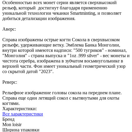
Особенностью всех монет серии является сверхвысокий
рельеф, который достигнут благодаря применению
уникальной технологии чеканки Smartminting, и позволяет
добиться детализации изображения.
Аверс:
Справа изображены острые когти Сокола в сверхвысоком
рельефе, удерживающие ветку. Эмблема Банка Монголии,
внутри которой имеются надписи: "500 тугриков" - номинал,
"Монголия" - страна выпуска и "1oz .999 silver" - вес монеты и
чистота серебра, изображена в зубчатом восьмиугольнике в
верхней части. Фон имеет уникальный геометрический узор
со скрытой датой "2023".
Реверс:
Рельефное изображение головы сокола на переднем плане.
Справа еще один летящий сокол с вытянутыми для охоты
когтями.
Характеристики:
Все характеристики
Бренд
Mon loisir
Ширина упаковки