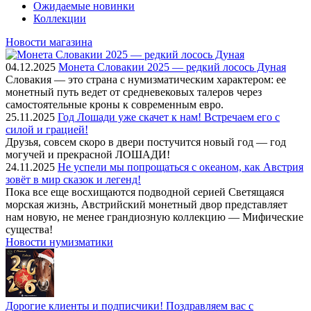
Ожидаемые новинки
Коллекции
Новости магазина
04.12.2025
Монета Словакии 2025 — редкий лосось Дуная
Словакия — это страна с нумизматическим характером: ее
монетный путь ведет от средневековых талеров через
самостоятельные кроны к современным евро.
25.11.2025
Год Лошади уже скачет к нам! Встречаем его с
силой и грацией!
Друзья, совсем скоро в двери постучится новый год — год
могучей и прекрасной ЛОШАДИ!
24.11.2025
Не успели мы попрощаться с океаном, как Австрия
зовёт в мир сказок и легенд!
Пока все еще восхищаются подводной серией Светящаяся
морская жизнь, Австрийский монетный двор представляет
нам новую, не менее грандиозную коллекцию — Мифические
существа!
Новости нумизматики
Дорогие клиенты и подписчики! Поздравляем вас с