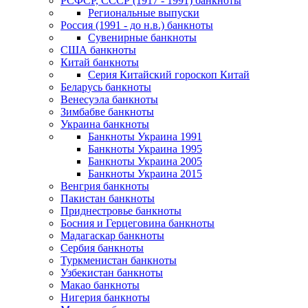
РСФСР, СССР (1917 - 1991) банкноты
Региональные выпуски
Россия (1991 - до н.в.) банкноты
Сувенирные банкноты
США банкноты
Китай банкноты
Серия Китайский гороскоп Китай
Беларусь банкноты
Венесуэла банкноты
Зимбабве банкноты
Украина банкноты
Банкноты Украина 1991
Банкноты Украина 1995
Банкноты Украина 2005
Банкноты Украина 2015
Венгрия банкноты
Пакистан банкноты
Приднестровье банкноты
Босния и Герцеговина банкноты
Мадагаскар банкноты
Сербия банкноты
Туркменистан банкноты
Узбекистан банкноты
Макао банкноты
Нигерия банкноты