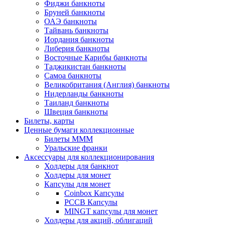
Фиджи банкноты
Бруней банкноты
ОАЭ банкноты
Тайвань банкноты
Иордания банкноты
Либерия банкноты
Восточные Карибы банкноты
Таджикистан банкноты
Самоа банкноты
Великобритания (Англия) банкноты
Нидерланды банкноты
Таиланд банкноты
Швеция банкноты
Билеты, карты
Ценные бумаги коллекционные
Билеты МММ
Уральские франки
Аксессуары для коллекционирования
Холдеры для банкнот
Холдеры для монет
Капсулы для монет
Coinbox Капсулы
РССВ Капсулы
MINGT капсулы для монет
Холдеры для акций, облигаций