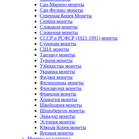
Сан-Марино монеты
Сан-Феликс монеты
Северная Корея Монеты
Сербия монеты
Словакия монеты
Словения монеты
СССР и РСФСР (1921-1991) монеты
Суринам монеты
США монеты
Таиланд монеты
Турция монеты
Узбекистан монеты
Украина монеты
Фиджи монеты
Филиппины монеты
Финляндия монеты
Франция монеты
Хорватия монеты
Швейцария монеты
Шпицберген монеты
Эквадор монеты
Эстония монеты
Южная Корея монеты
Япония монеты
Монеты из платины