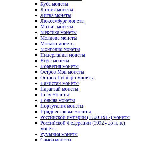
Куба монеты
Латвия монеты
Литва монеты
Люксембург монеты
Мальта монеты
Мексика монеты
Молдова монеты
Монако монеты
Монголия монеты
Нидерланды монеты
Ниуэ монеты
Норвегия монеты
Остров Мэн монеты
Остров Питкэрн монеты
Пакистан монеты
Парагвай монеты
Перу монеты
Польша монеты
Португалия монеты
Приднестровье монеты
Российской империи (1700-1917) монеты
Российской Федерации (1992 - до н. в.)
монеты
Румыния монеты
Самоа монеты