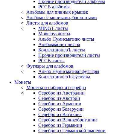
Прочие производители альбомы
РССВ альбомы
Альбомы для пивных крышек
Альбомы с монетами, банкнотами
Листы для альбомов
MINGT листы
Monetoss листы
Альбо Нумисматико листы
Альбоммонет листы
КоллекционерЪ листы
Прочие производители листы
РССВ листы
Футляры для альбомов
Альбо Нумисматико футляры
КоллекционерЪ футляры
Монеты
Монеты и наборы из серебра
Серебро из Австралии
Серебро из Австрии
Серебро из Армении
Серебро из Беларусии
Серебро из Ватикана
Серебро из Великобритании
Серебро из Германии
Серебро из Германской империи