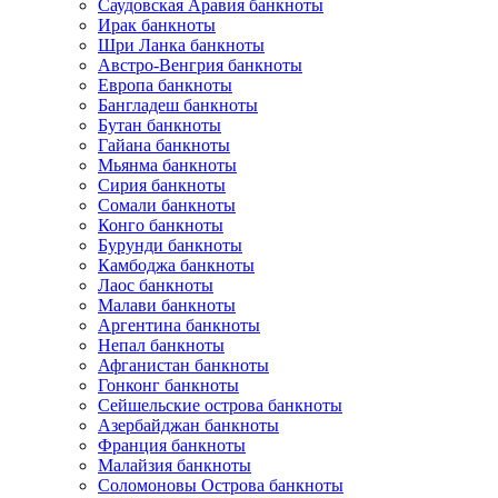
Саудовская Аравия банкноты
Ирак банкноты
Шри Ланка банкноты
Австро-Венгрия банкноты
Европа банкноты
Бангладеш банкноты
Бутан банкноты
Гайана банкноты
Мьянма банкноты
Сирия банкноты
Сомали банкноты
Конго банкноты
Бурунди банкноты
Камбоджа банкноты
Лаос банкноты
Малави банкноты
Аргентина банкноты
Непал банкноты
Афганистан банкноты
Гонконг банкноты
Сейшельские острова банкноты
Азербайджан банкноты
Франция банкноты
Малайзия банкноты
Соломоновы Острова банкноты