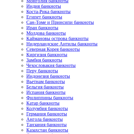
Монголия банкноты
Индия банкноты
Коста-Рика банкноты
Египет банкноты
Сан-Томе и Принсипи банкноты
Иран банкноты
Молдова банкноты
Каймановы острова банкноты
Нидерландские Антилы банкноты
Северная Корея банкноты
Киргизия банкноты
Замбия банкноты
Чехословакия банкноты
Перу банкноты
Индонезия банкноты
Вьетнам банкноты
Бельгия банкноты
Испания банкноты
Филиппины банкноты
Катар банкноты
Колумбия банкноты
Германия банкноты
Ангола банкноты
Танзания банкноты
Казахстан банкноты