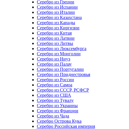
Серебро из Греции
Серебро из Испании
Серебро из Италии
Серебро из Казахстана
Серебро из Канады
Серебро из Киргизии
Серебро из Китая
Серебро из Латвии
Серебро из Литвы
Серебро из Люксембурга
Серебро из Монголии
Серебро из Ниуэ
Серебро из Палау
Серебро из Португалии
Серебро из Приднестровья
Серебро из России
Серебро из Самоа
Серебро из СССР, РСФСР
Серебро из США
Серебро из Тувалу
Серебро из Украины
Серебро из Франции
Серебро из Чада
Серебро Острова Кука
Серебро Российская империя