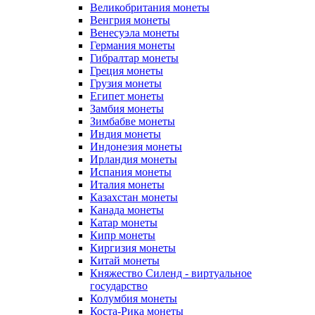
Великобритания монеты
Венгрия монеты
Венесуэла монеты
Германия монеты
Гибралтар монеты
Греция монеты
Грузия монеты
Египет монеты
Замбия монеты
Зимбабве монеты
Индия монеты
Индонезия монеты
Ирландия монеты
Испания монеты
Италия монеты
Казахстан монеты
Канада монеты
Катар монеты
Кипр монеты
Киргизия монеты
Китай монеты
Княжество Силенд - виртуальное
государство
Колумбия монеты
Коста-Рика монеты