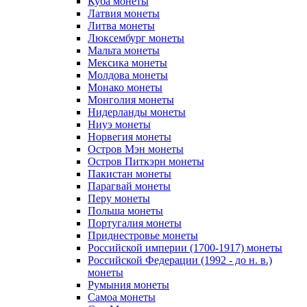
Куба монеты
Латвия монеты
Литва монеты
Люксембург монеты
Мальта монеты
Мексика монеты
Молдова монеты
Монако монеты
Монголия монеты
Нидерланды монеты
Ниуэ монеты
Норвегия монеты
Остров Мэн монеты
Остров Питкэрн монеты
Пакистан монеты
Парагвай монеты
Перу монеты
Польша монеты
Португалия монеты
Приднестровье монеты
Российской империи (1700-1917) монеты
Российской Федерации (1992 - до н. в.)
монеты
Румыния монеты
Самоа монеты