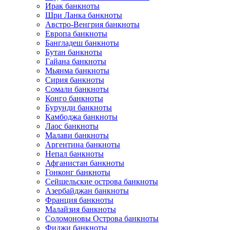
Ирак банкноты
Шри Ланка банкноты
Австро-Венгрия банкноты
Европа банкноты
Бангладеш банкноты
Бутан банкноты
Гайана банкноты
Мьянма банкноты
Сирия банкноты
Сомали банкноты
Конго банкноты
Бурунди банкноты
Камбоджа банкноты
Лаос банкноты
Малави банкноты
Аргентина банкноты
Непал банкноты
Афганистан банкноты
Гонконг банкноты
Сейшельские острова банкноты
Азербайджан банкноты
Франция банкноты
Малайзия банкноты
Соломоновы Острова банкноты
Фиджи банкноты