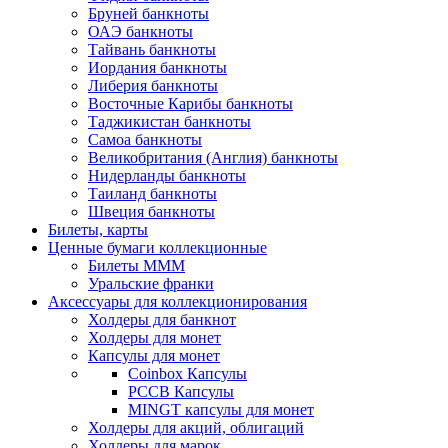
Бруней банкноты
ОАЭ банкноты
Тайвань банкноты
Иордания банкноты
Либерия банкноты
Восточные Карибы банкноты
Таджикистан банкноты
Самоа банкноты
Великобритания (Англия) банкноты
Нидерланды банкноты
Таиланд банкноты
Швеция банкноты
Билеты, карты
Ценные бумаги коллекционные
Билеты МММ
Уральские франки
Аксессуары для коллекционирования
Холдеры для банкнот
Холдеры для монет
Капсулы для монет
Coinbox Капсулы
РССВ Капсулы
MINGT капсулы для монет
Холдеры для акций, облигаций
Холдеры для марок