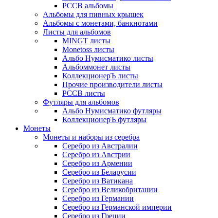
РССВ альбомы
Альбомы для пивных крышек
Альбомы с монетами, банкнотами
Листы для альбомов
MINGT листы
Monetoss листы
Альбо Нумисматико листы
Альбоммонет листы
КоллекционерЪ листы
Прочие производители листы
РССВ листы
Футляры для альбомов
Альбо Нумисматико футляры
КоллекционерЪ футляры
Монеты
Монеты и наборы из серебра
Серебро из Австралии
Серебро из Австрии
Серебро из Армении
Серебро из Беларусии
Серебро из Ватикана
Серебро из Великобритании
Серебро из Германии
Серебро из Германской империи
Серебро из Греции