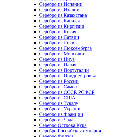
Серебро из Испании
Серебро из Италии
Серебро из Казахстана
Серебро из Канады
Серебро из Киргизии
Серебро из Китая
Серебро из Латвии
Серебро из Литвы
Серебро из Люксембурга
Серебро из Монголии
Серебро из Ниуэ
Серебро из Палау
Серебро из Португалии
Серебро из Приднестровья
Серебро из России
Серебро из Самоа
Серебро из СССР, РСФСР
Серебро из США
Серебро из Тувалу
Серебро из Украины
Серебро из Франции
Серебро из Чада
Серебро Острова Кука
Серебро Российская империя
Серебро Фиджи