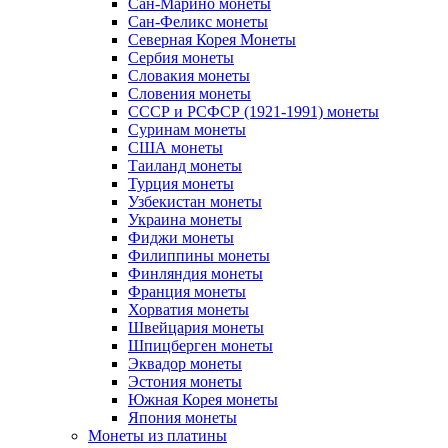
Сан-Марино монеты
Сан-Феликс монеты
Северная Корея Монеты
Сербия монеты
Словакия монеты
Словения монеты
СССР и РСФСР (1921-1991) монеты
Суринам монеты
США монеты
Таиланд монеты
Турция монеты
Узбекистан монеты
Украина монеты
Фиджи монеты
Филиппины монеты
Финляндия монеты
Франция монеты
Хорватия монеты
Швейцария монеты
Шпицберген монеты
Эквадор монеты
Эстония монеты
Южная Корея монеты
Япония монеты
Монеты из платины