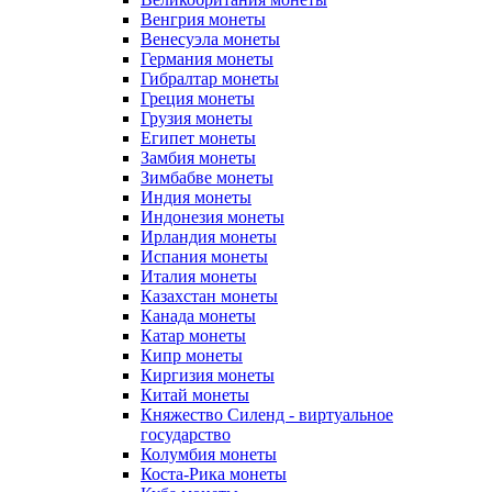
Венгрия монеты
Венесуэла монеты
Германия монеты
Гибралтар монеты
Греция монеты
Грузия монеты
Египет монеты
Замбия монеты
Зимбабве монеты
Индия монеты
Индонезия монеты
Ирландия монеты
Испания монеты
Италия монеты
Казахстан монеты
Канада монеты
Катар монеты
Кипр монеты
Киргизия монеты
Китай монеты
Княжество Силенд - виртуальное
государство
Колумбия монеты
Коста-Рика монеты