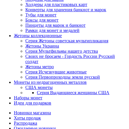
Холдеры для пластиковых карт
Конверты для хранения банкнот и марок
Тубы для монет
Боксы для монет
Пинцеты для марок и банкнот
Рамки для монет и медалей
Жетоны коллекционные
Серия Жетоны советская мультипликация
Жетоны Украина
Серия Мультфильмы нашего детства
Своих не бросаем - Гордость России Русский
солдат
Жетоны метро
Серия Исчезнувшие животные
Серия Первопроходцы земли русской
Монеты из недрагоценных металлов
США монеты
Серия Выдающиеся женщины США
Наборы монет
Идеи для подарков
Новинки магазина
Хиты продаж
Распродажа
Ожидаемые новинки