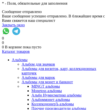
*
- Поля, обязательные для заполнения
Сообщение отправлено
Ваше сообщение успешно отправлено. В ближайшее время с
Вами свяжется наш специалист
Закрыть окно
0
0
0
В корзине
пока пусто
Каталог товаров
Альбомы
Альбом для значков
Альбомы для визиток, карт, коллекционных
карточек
Альбомы для марок
Альбомы для монет и банкнот
MINGT альбомы
Monetoss альбомы
Альбо Нумисматико альбомы
Альбоммонет альбомы
КоллекционерЪ альбомы
Прочие производители альбомы