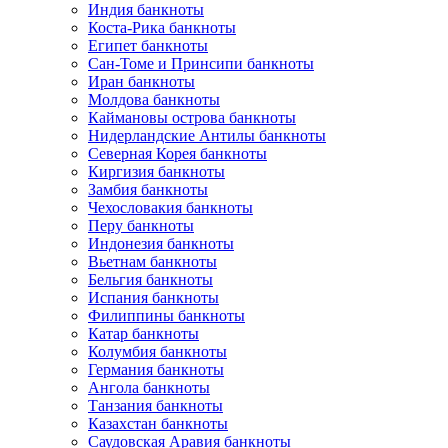
Индия банкноты
Коста-Рика банкноты
Египет банкноты
Сан-Томе и Принсипи банкноты
Иран банкноты
Молдова банкноты
Каймановы острова банкноты
Нидерландские Антилы банкноты
Северная Корея банкноты
Киргизия банкноты
Замбия банкноты
Чехословакия банкноты
Перу банкноты
Индонезия банкноты
Вьетнам банкноты
Бельгия банкноты
Испания банкноты
Филиппины банкноты
Катар банкноты
Колумбия банкноты
Германия банкноты
Ангола банкноты
Танзания банкноты
Казахстан банкноты
Саудовская Аравия банкноты