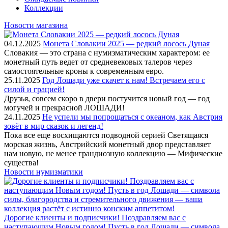
Коллекции
Новости магазина
04.12.2025
Монета Словакии 2025 — редкий лосось Дуная
Словакия — это страна с нумизматическим характером: ее
монетный путь ведет от средневековых талеров через
самостоятельные кроны к современным евро.
25.11.2025
Год Лошади уже скачет к нам! Встречаем его с
силой и грацией!
Друзья, совсем скоро в двери постучится новый год — год
могучей и прекрасной ЛОШАДИ!
24.11.2025
Не успели мы попрощаться с океаном, как Австрия
зовёт в мир сказок и легенд!
Пока все еще восхищаются подводной серией Светящаяся
морская жизнь, Австрийский монетный двор представляет
нам новую, не менее грандиозную коллекцию — Мифические
существа!
Новости нумизматики
Дорогие клиенты и подписчики! Поздравляем вас с
наступающим Новым годом! Пусть в год Лошади — символа