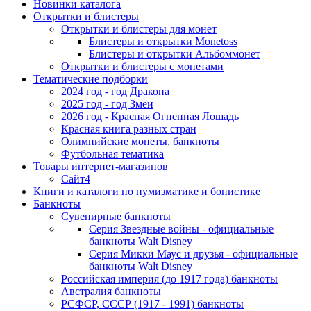
Новинки каталога
Открытки и блистеры
Открытки и блистеры для монет
Блистеры и открытки Monetoss
Блистеры и открытки Альбоммонет
Открытки и блистеры с монетами
Тематические подборки
2024 год - год Дракона
2025 год - год Змеи
2026 год - Красная Огненная Лошадь
Красная книга разных стран
Олимпийские монеты, банкноты
Футбольная тематика
Товары интернет-магазинов
Сайт4
Книги и каталоги по нумизматике и бонистике
Банкноты
Сувенирные банкноты
Серия Звездные войны - официальные
банкноты Walt Disney
Серия Микки Маус и друзья - официальные
банкноты Walt Disney
Российская империя (до 1917 года) банкноты
Австралия банкноты
РСФСР, СССР (1917 - 1991) банкноты