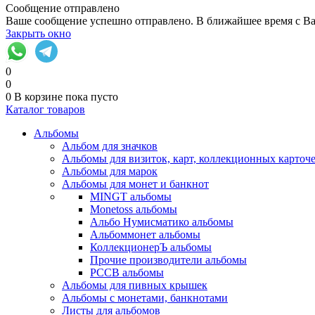
Сообщение отправлено
Ваше сообщение успешно отправлено. В ближайшее время с Ва
Закрыть окно
0
0
0
В корзине
пока пусто
Каталог товаров
Альбомы
Альбом для значков
Альбомы для визиток, карт, коллекционных карточ
Альбомы для марок
Альбомы для монет и банкнот
MINGT альбомы
Monetoss альбомы
Альбо Нумисматико альбомы
Альбоммонет альбомы
КоллекционерЪ альбомы
Прочие производители альбомы
РССВ альбомы
Альбомы для пивных крышек
Альбомы с монетами, банкнотами
Листы для альбомов