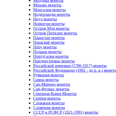
Молдова монеты
Монако монеты
Монголия монеты
Нидерланды монеты
Ниуэ монеты
Норвегия монеты
Остров Мэн монеты
Остров Питкэрн монеты
Пакистан монеты
Парагвай монеты
Перу монеты
Польша монеты
Португалия монеты
Приднестровье монеты
Российской империи (1700-1917) монеты
Российской Федерации (1992 - до н. в.) монет
Румыния монеты
Самоа монеты
Сан-Марино монеты
Сан-Феликс монеты
Северная Корея Монеты
Сербия монеты
Словакия монеты
Словения монеты
СССР и РСФСР (1921-1991) монеты