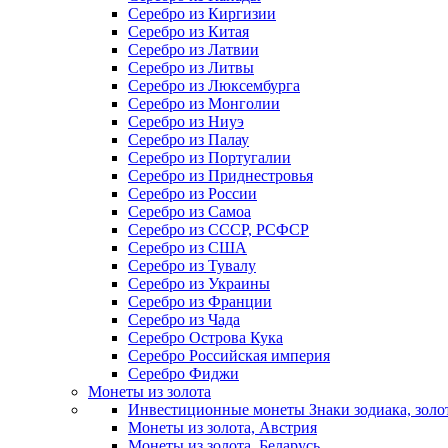
Серебро из Киргизии
Серебро из Китая
Серебро из Латвии
Серебро из Литвы
Серебро из Люксембурга
Серебро из Монголии
Серебро из Ниуэ
Серебро из Палау
Серебро из Португалии
Серебро из Приднестровья
Серебро из России
Серебро из Самоа
Серебро из СССР, РСФСР
Серебро из США
Серебро из Тувалу
Серебро из Украины
Серебро из Франции
Серебро из Чада
Серебро Острова Кука
Серебро Российская империя
Серебро Фиджи
Монеты из золота
Инвестиционные монеты Знаки зодиака, золо
Монеты из золота, Австрия
Монеты из золота, Беларусь