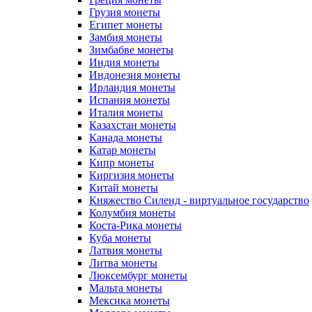
Грузия монеты
Египет монеты
Замбия монеты
Зимбабве монеты
Индия монеты
Индонезия монеты
Ирландия монеты
Испания монеты
Италия монеты
Казахстан монеты
Канада монеты
Катар монеты
Кипр монеты
Киргизия монеты
Китай монеты
Княжество Силенд - виртуальное государство
Колумбия монеты
Коста-Рика монеты
Куба монеты
Латвия монеты
Литва монеты
Люксембург монеты
Мальта монеты
Мексика монеты