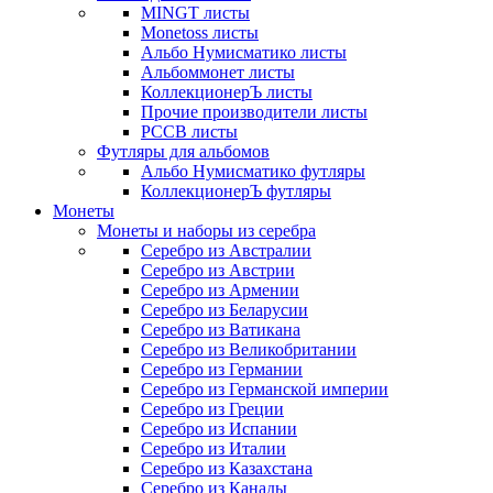
MINGT листы
Monetoss листы
Альбо Нумисматико листы
Альбоммонет листы
КоллекционерЪ листы
Прочие производители листы
РССВ листы
Футляры для альбомов
Альбо Нумисматико футляры
КоллекционерЪ футляры
Монеты
Монеты и наборы из серебра
Серебро из Австралии
Серебро из Австрии
Серебро из Армении
Серебро из Беларусии
Серебро из Ватикана
Серебро из Великобритании
Серебро из Германии
Серебро из Германской империи
Серебро из Греции
Серебро из Испании
Серебро из Италии
Серебро из Казахстана
Серебро из Канады