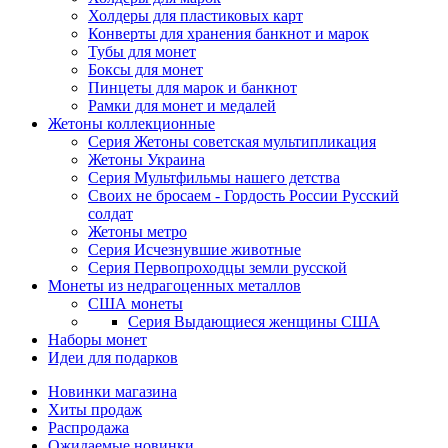
Холдеры для пластиковых карт
Конверты для хранения банкнот и марок
Тубы для монет
Боксы для монет
Пинцеты для марок и банкнот
Рамки для монет и медалей
Жетоны коллекционные
Серия Жетоны советская мультипликация
Жетоны Украина
Серия Мультфильмы нашего детства
Своих не бросаем - Гордость России Русский
солдат
Жетоны метро
Серия Исчезнувшие животные
Серия Первопроходцы земли русской
Монеты из недрагоценных металлов
США монеты
Серия Выдающиеся женщины США
Наборы монет
Идеи для подарков
Новинки магазина
Хиты продаж
Распродажа
Ожидаемые новинки