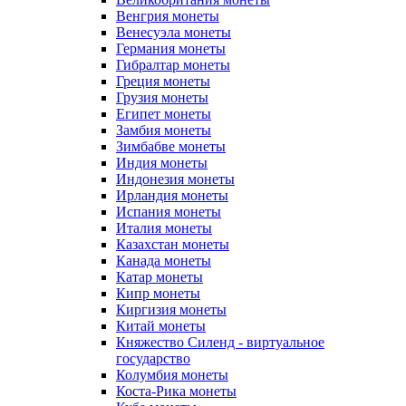
Венгрия монеты
Венесуэла монеты
Германия монеты
Гибралтар монеты
Греция монеты
Грузия монеты
Египет монеты
Замбия монеты
Зимбабве монеты
Индия монеты
Индонезия монеты
Ирландия монеты
Испания монеты
Италия монеты
Казахстан монеты
Канада монеты
Катар монеты
Кипр монеты
Киргизия монеты
Китай монеты
Княжество Силенд - виртуальное
государство
Колумбия монеты
Коста-Рика монеты