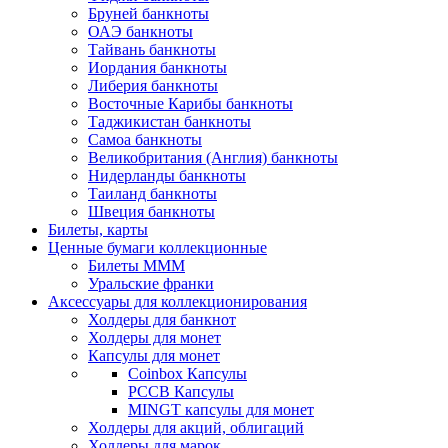
Бруней банкноты
ОАЭ банкноты
Тайвань банкноты
Иордания банкноты
Либерия банкноты
Восточные Карибы банкноты
Таджикистан банкноты
Самоа банкноты
Великобритания (Англия) банкноты
Нидерланды банкноты
Таиланд банкноты
Швеция банкноты
Билеты, карты
Ценные бумаги коллекционные
Билеты МММ
Уральские франки
Аксессуары для коллекционирования
Холдеры для банкнот
Холдеры для монет
Капсулы для монет
Coinbox Капсулы
РССВ Капсулы
MINGT капсулы для монет
Холдеры для акций, облигаций
Холдеры для марок