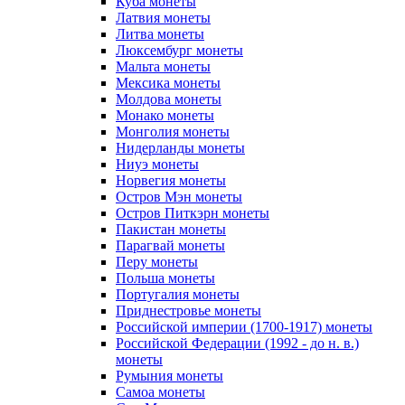
Куба монеты
Латвия монеты
Литва монеты
Люксембург монеты
Мальта монеты
Мексика монеты
Молдова монеты
Монако монеты
Монголия монеты
Нидерланды монеты
Ниуэ монеты
Норвегия монеты
Остров Мэн монеты
Остров Питкэрн монеты
Пакистан монеты
Парагвай монеты
Перу монеты
Польша монеты
Португалия монеты
Приднестровье монеты
Российской империи (1700-1917) монеты
Российской Федерации (1992 - до н. в.)
монеты
Румыния монеты
Самоа монеты