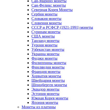
Сан-Марино монеты
Сан-Феликс монеты
Северная Корея Монеты
Сербия монеты
Словакия монеты
Словения монеты
СССР и РСФСР (1921-1991) монеты
Суринам монеты
США монеты
Таиланд монеты
Турция монеты
Узбекистан монеты
Украина монеты
Фиджи монеты
Филиппины монеты
Финляндия монеты
Франция монеты
Хорватия монеты
Швейцария монеты
Шпицберген монеты
Эквадор монеты
Эстония монеты
Южная Корея монеты
Япония монеты
Монеты из платины