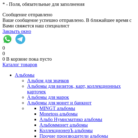
*
- Поля, обязательные для заполнения
Сообщение отправлено
Ваше сообщение успешно отправлено. В ближайшее время с
Вами свяжется наш специалист
Закрыть окно
0
0
0
В корзине
пока пусто
Каталог товаров
Альбомы
Альбом для значков
Альбомы для визиток, карт, коллекционных
карточек
Альбомы для марок
Альбомы для монет и банкнот
MINGT альбомы
Monetoss альбомы
Альбо Нумисматико альбомы
Альбоммонет альбомы
КоллекционерЪ альбомы
Прочие производители альбомы