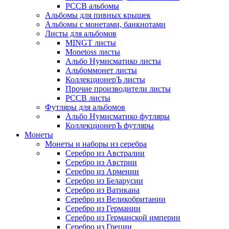
РССВ альбомы
Альбомы для пивных крышек
Альбомы с монетами, банкнотами
Листы для альбомов
MINGT листы
Monetoss листы
Альбо Нумисматико листы
Альбоммонет листы
КоллекционерЪ листы
Прочие производители листы
РССВ листы
Футляры для альбомов
Альбо Нумисматико футляры
КоллекционерЪ футляры
Монеты
Монеты и наборы из серебра
Серебро из Австралии
Серебро из Австрии
Серебро из Армении
Серебро из Беларусии
Серебро из Ватикана
Серебро из Великобритании
Серебро из Германии
Серебро из Германской империи
Серебро из Греции