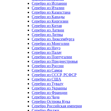
Серебро из Испании
Серебро из Италии
Серебро из Казахстана
Серебро из Канады
Серебро из Киргизии
Серебро из Китая
Серебро из Латвии
Серебро из Литвы
Серебро из Люксембурга
Серебро из Монголии
Серебро из Ниуэ
Серебро из Палау
Серебро из Португалии
Серебро из Приднестровья
Серебро из России
Серебро из Самоа
Серебро из СССР, РСФСР
Серебро из США
Серебро из Тувалу
Серебро из Украины
Серебро из Франции
Серебро из Чада
Серебро Острова Кука
Серебро Российская империя
Серебро Фиджи