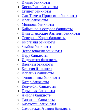
Индия банкноты
Коста-Рика банкноты
Египет банкноты
Сан-Томе и Принсипи банкноты
Иран банкноты
Молдова банкноты
Каймановы острова банкноты
Нидерландские Антилы банкноты
Северная Корея банкноты
Киргизия банкноты
Замбия банкноты
Чехословакия банкноты
Перу банкноты
Индонезия банкноты
Вьетнам банкноты
Бельгия банкноты
Испания банкноты
Филиппины банкноты
Катар банкноты
Колумбия банкноты
Германия банкноты
Ангола банкноты
Танзания банкноты
Казахстан банкноты
Саудовская Аравия банкноты