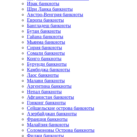
Ирак банкноты
Шри Ланка банкноты
Австро-Венгрия банкноты
Европа банкноты
Бангладеш банкноты
Бутан банкноты
Гайана банкноты
Мьянма банкноты
Сирия банкноты
Сомали банкноты
Конго банкноты
Бурунди банкноты
Камбоджа банкноты
Лаос банкноты
Малави банкноты
Аргентина банкноты
Непал банкноты
Афганистан банкноты
Гонконг банкноты
Сейшельские острова банкноты
Азербайджан банкноты
Франция банкноты
Малайзия банкноты
Соломоновы Острова банкноты
Фиджи банкноты