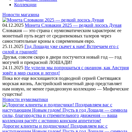
Коллекции
Новости магазина
04.12.2025
Монета Словакии 2025 — редкий лосось Дуная
Словакия — это страна с нумизматическим характером: ее
монетный путь ведет от средневековых талеров через
самостоятельные кроны к современным евро.
25.11.2025
Год Лошади уже скачет к нам! Встречаем его с
силой и грацией!
Друзья, совсем скоро в двери постучится новый год — год
могучей и прекрасной ЛОШАДИ!
24.11.2025
Не успели мы попрощаться с океаном, как Австрия
зовёт в мир сказок и легенд!
Пока все еще восхищаются подводной серией Светящаяся
морская жизнь, Австрийский монетный двор представляет
нам новую, не менее грандиозную коллекцию — Мифические
существа!
Новости нумизматики
Дорогие клиенты и подписчики! Поздравляем вас с
наступающим Новым годом! Пусть в год Лошади — символа