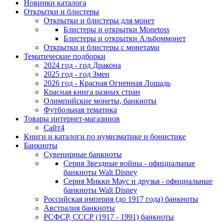
Новинки каталога
Открытки и блистеры
Открытки и блистеры для монет
Блистеры и открытки Monetoss
Блистеры и открытки Альбоммонет
Открытки и блистеры с монетами
Тематические подборки
2024 год - год Дракона
2025 год - год Змеи
2026 год - Красная Огненная Лошадь
Красная книга разных стран
Олимпийские монеты, банкноты
Футбольная тематика
Товары интернет-магазинов
Сайт4
Книги и каталоги по нумизматике и бонистике
Банкноты
Сувенирные банкноты
Серия Звездные войны - официальные
банкноты Walt Disney
Серия Микки Маус и друзья - официальные
банкноты Walt Disney
Российская империя (до 1917 года) банкноты
Австралия банкноты
РСФСР, СССР (1917 - 1991) банкноты