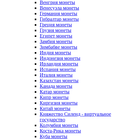
Венгрия монеты
Венесуэла монеты
Германия монеты
Гибралтар монеты
Греция монеты
Грузия монеты
Египет монеты
Замбия монеты
Зимбабве монеты
Индия монеты
Индонезия монеты
Ирландия монеты
Испания монеты
Италия монеты
Казахстан монеты
Канада монеты
Катар монеты
Кипр монеты
Киргизия монеты
Китай монеты
Княжество Силенд - виртуальное
государство
Колумбия монеты
Коста-Рика монеты
Куба монеты