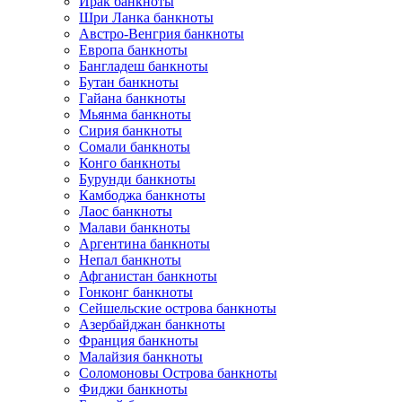
Ирак банкноты
Шри Ланка банкноты
Австро-Венгрия банкноты
Европа банкноты
Бангладеш банкноты
Бутан банкноты
Гайана банкноты
Мьянма банкноты
Сирия банкноты
Сомали банкноты
Конго банкноты
Бурунди банкноты
Камбоджа банкноты
Лаос банкноты
Малави банкноты
Аргентина банкноты
Непал банкноты
Афганистан банкноты
Гонконг банкноты
Сейшельские острова банкноты
Азербайджан банкноты
Франция банкноты
Малайзия банкноты
Соломоновы Острова банкноты
Фиджи банкноты