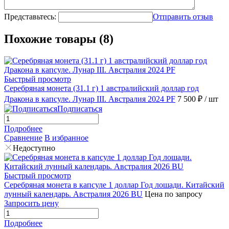
Представьтесь:
Отправить отзыв
Похожие товары (8)
Быстрый просмотр
Серебряная монета (31.1 г) 1 австралийский доллар год
Дракона в капсуле. Лунар III. Австралия 2024 PF
7 500 ₽
/ шт
Подписаться
Подробнее
Сравнение
В избранное
Недоступно
Быстрый просмотр
Серебряная монета в капсуле 1 доллар Год лошади. Китайский
лунный календарь. Австралия 2026 BU
Цена по запросу
Запросить цену
Подробнее