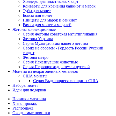
Холдеры для пластиковых карт
Конверты для хранения банкнот и марок
Тубы для монет
Боксы для монет
Пинцеты для марок и банкнот
Рамки для монет и медалей
Жетоны коллекционные
Серия Жетоны советская мультипликация
Жетоны Украина
Серия Мультфильмы нашего детства
Своих не бросаем - Гордость России Русский
солдат
Жетоны метро
Серия Исчезнувшие животные
Серия Первопроходцы земли русской
Монеты из недрагоценных металлов
США монеты
Серия Выдающиеся женщины США
Наборы монет
Идеи для подарков
Новинки магазина
Хиты продаж
Распродажа
Ожидаемые новинки