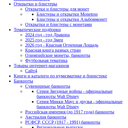
Открытки и блистеры
Открытки и блистеры для монет
Блистеры и открытки Monetoss
Блистеры и открытки Альбоммонет
Открытки и блистеры с монетами
Тематические подборки
2024 год - год Дракона
2025 год - год Змеи
2026 год - Красная Огненная Лошадь
Красная книга разных стран
Олимпийские монеты, банкноты
Футбольная тематика
Товары интернет-магазинов
Сайт4
Книги и каталоги по нумизматике и бонистике
Банкноты
Сувенирные банкноты
Серия Звездные войны - официальные
банкноты Walt Disney
Серия Микки Маус и друзья - официальные
банкноты Walt Disney
Российская империя (до 1917 года) банкноты
Австралия банкноты
РСФСР, СССР (1917 - 1991) банкноты
Региональные выпуски