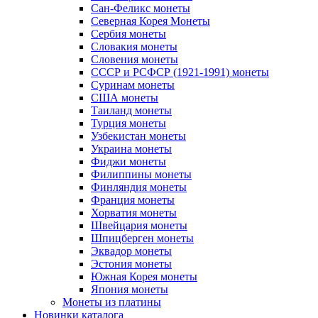
Сан-Феликс монеты
Северная Корея Монеты
Сербия монеты
Словакия монеты
Словения монеты
СССР и РСФСР (1921-1991) монеты
Суринам монеты
США монеты
Таиланд монеты
Турция монеты
Узбекистан монеты
Украина монеты
Фиджи монеты
Филиппины монеты
Финляндия монеты
Франция монеты
Хорватия монеты
Швейцария монеты
Шпицберген монеты
Эквадор монеты
Эстония монеты
Южная Корея монеты
Япония монеты
Монеты из платины
Новинки каталога