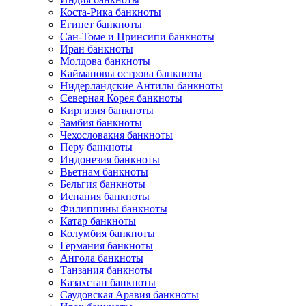
Коста-Рика банкноты
Египет банкноты
Сан-Томе и Принсипи банкноты
Иран банкноты
Молдова банкноты
Каймановы острова банкноты
Нидерландские Антилы банкноты
Северная Корея банкноты
Киргизия банкноты
Замбия банкноты
Чехословакия банкноты
Перу банкноты
Индонезия банкноты
Вьетнам банкноты
Бельгия банкноты
Испания банкноты
Филиппины банкноты
Катар банкноты
Колумбия банкноты
Германия банкноты
Ангола банкноты
Танзания банкноты
Казахстан банкноты
Саудовская Аравия банкноты