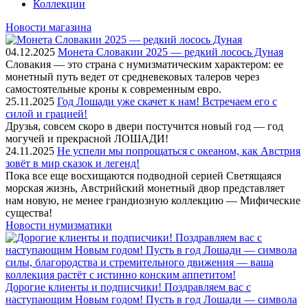
Коллекции
Новости магазина
04.12.2025
Монета Словакии 2025 — редкий лосось Дуная
Словакия — это страна с нумизматическим характером: ее
монетный путь ведет от средневековых талеров через
самостоятельные кроны к современным евро.
25.11.2025
Год Лошади уже скачет к нам! Встречаем его с
силой и грацией!
Друзья, совсем скоро в двери постучится новый год — год
могучей и прекрасной ЛОШАДИ!
24.11.2025
Не успели мы попрощаться с океаном, как Австрия
зовёт в мир сказок и легенд!
Пока все еще восхищаются подводной серией Светящаяся
морская жизнь, Австрийский монетный двор представляет
нам новую, не менее грандиозную коллекцию — Мифические
существа!
Новости нумизматики
Дорогие клиенты и подписчики! Поздравляем вас с
наступающим Новым годом! Пусть в год Лошади — символа