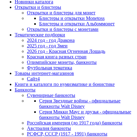
Новинки каталога
Открытки и блистеры
Открытки и блистеры для монет
Блистеры и открытки Monetoss
Блистеры и открытки Альбоммонет
Открытки и блистеры с монетами
Тематические подборки
2024 год - год Дракона
2025 год - год Змеи
2026 год - Красная Огненная Лошадь
Красная книга разных стран
Олимпийские монеты, банкноты
Футбольная тематика
Товары интернет-магазинов
Сайт4
Книги и каталоги по нумизматике и бонистике
Банкноты
Сувенирные банкноты
Серия Звездные войны - официальные
банкноты Walt Disney
Серия Микки Маус и друзья - официальные
банкноты Walt Disney
Российская империя (до 1917 года) банкноты
Австралия банкноты
РСФСР, СССР (1917 - 1991) банкноты