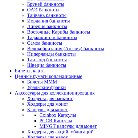
Бруней банкноты
ОАЭ банкноты
Тайвань банкноты
Иордания банкноты
Либерия банкноты
Восточные Карибы банкноты
Таджикистан банкноты
Самоа банкноты
Великобритания (Англия) банкноты
Нидерланды банкноты
Таиланд банкноты
Швеция банкноты
Билеты, карты
Ценные бумаги коллекционные
Билеты МММ
Уральские франки
Аксессуары для коллекционирования
Холдеры для банкнот
Холдеры для монет
Капсулы для монет
Coinbox Капсулы
РССВ Капсулы
MINGT капсулы для монет
Холдеры для акций, облигаций
Холдеры для марок