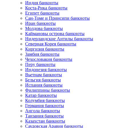
Индия банкноты
Коста-Рика банкноты
Египет банкноты
Сан-Томе и Принсипи банкноты
Иран банкноты
Молдова банкноты
Каймановы острова банкноты
Нидерландские Антилы банкноты
Северная Корея банкноты
Киргизия банкноты
Замбия банкноты
Чехословакия банкноты
Перу банкноты
Индонезия банкноты
Вьетнам банкноты
Бельгия банкноты
Испания банкноты
Филиппины банкноты
Катар банкноты
Колумбия банкноты
Германия банкноты
Ангола банкноты
Танзания банкноты
Казахстан банкноты
Саудовская Аравия банкноты