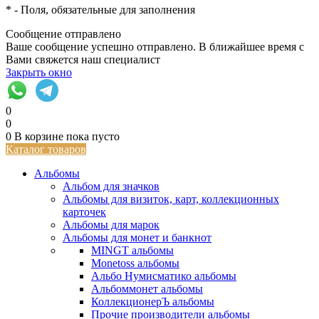
*
- Поля, обязательные для заполнения
Сообщение отправлено
Ваше сообщение успешно отправлено. В ближайшее время с
Вами свяжется наш специалист
Закрыть окно
0
0
0
В корзине
пока пусто
Каталог товаров
Альбомы
Альбом для значков
Альбомы для визиток, карт, коллекционных
карточек
Альбомы для марок
Альбомы для монет и банкнот
MINGT альбомы
Monetoss альбомы
Альбо Нумисматико альбомы
Альбоммонет альбомы
КоллекционерЪ альбомы
Прочие производители альбомы