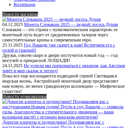
Коллекции
Новости магазина
04.12.2025
Монета Словакии 2025 — редкий лосось Дуная
Словакия — это страна с нумизматическим характером: ее
монетный путь ведет от средневековых талеров через
самостоятельные кроны к современным евро.
25.11.2025
Год Лошади уже скачет к нам! Встречаем его с
силой и грацией!
Друзья, совсем скоро в двери постучится новый год — год
могучей и прекрасной ЛОШАДИ!
24.11.2025
Не успели мы попрощаться с океаном, как Австрия
зовёт в мир сказок и легенд!
Пока все еще восхищаются подводной серией Светящаяся
морская жизнь, Австрийский монетный двор представляет
нам новую, не менее грандиозную коллекцию — Мифические
существа!
Новости нумизматики
Дорогие клиенты и подписчики! Поздравляем вас с
наступающим Новым годом! Пусть в год Лошади — символа