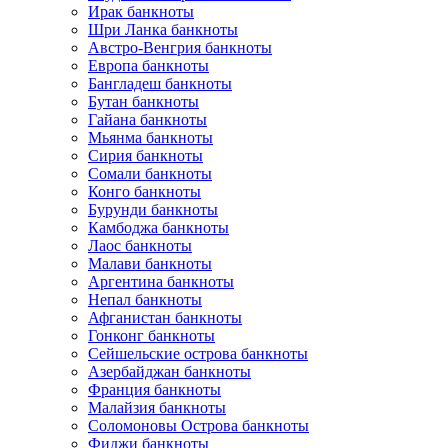
Ирак банкноты
Шри Ланка банкноты
Австро-Венгрия банкноты
Европа банкноты
Бангладеш банкноты
Бутан банкноты
Гайана банкноты
Мьянма банкноты
Сирия банкноты
Сомали банкноты
Конго банкноты
Бурунди банкноты
Камбоджа банкноты
Лаос банкноты
Малави банкноты
Аргентина банкноты
Непал банкноты
Афганистан банкноты
Гонконг банкноты
Сейшельские острова банкноты
Азербайджан банкноты
Франция банкноты
Малайзия банкноты
Соломоновы Острова банкноты
Фиджи банкноты