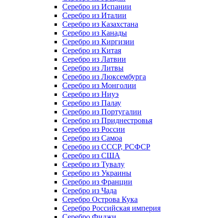
Серебро из Испании
Серебро из Италии
Серебро из Казахстана
Серебро из Канады
Серебро из Киргизии
Серебро из Китая
Серебро из Латвии
Серебро из Литвы
Серебро из Люксембурга
Серебро из Монголии
Серебро из Ниуэ
Серебро из Палау
Серебро из Португалии
Серебро из Приднестровья
Серебро из России
Серебро из Самоа
Серебро из СССР, РСФСР
Серебро из США
Серебро из Тувалу
Серебро из Украины
Серебро из Франции
Серебро из Чада
Серебро Острова Кука
Серебро Российская империя
Серебро Фиджи