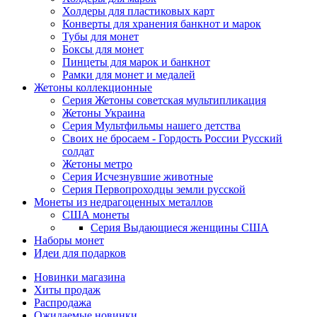
Холдеры для пластиковых карт
Конверты для хранения банкнот и марок
Тубы для монет
Боксы для монет
Пинцеты для марок и банкнот
Рамки для монет и медалей
Жетоны коллекционные
Серия Жетоны советская мультипликация
Жетоны Украина
Серия Мультфильмы нашего детства
Своих не бросаем - Гордость России Русский
солдат
Жетоны метро
Серия Исчезнувшие животные
Серия Первопроходцы земли русской
Монеты из недрагоценных металлов
США монеты
Серия Выдающиеся женщины США
Наборы монет
Идеи для подарков
Новинки магазина
Хиты продаж
Распродажа
Ожидаемые новинки