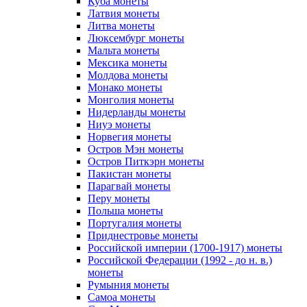
Куба монеты
Латвия монеты
Литва монеты
Люксембург монеты
Мальта монеты
Мексика монеты
Молдова монеты
Монако монеты
Монголия монеты
Нидерланды монеты
Ниуэ монеты
Норвегия монеты
Остров Мэн монеты
Остров Питкэрн монеты
Пакистан монеты
Парагвай монеты
Перу монеты
Польша монеты
Португалия монеты
Приднестровье монеты
Российской империи (1700-1917) монеты
Российской Федерации (1992 - до н. в.)
монеты
Румыния монеты
Самоа монеты