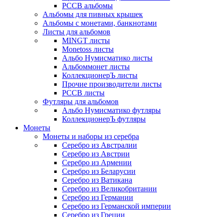
РССВ альбомы
Альбомы для пивных крышек
Альбомы с монетами, банкнотами
Листы для альбомов
MINGT листы
Monetoss листы
Альбо Нумисматико листы
Альбоммонет листы
КоллекционерЪ листы
Прочие производители листы
РССВ листы
Футляры для альбомов
Альбо Нумисматико футляры
КоллекционерЪ футляры
Монеты
Монеты и наборы из серебра
Серебро из Австралии
Серебро из Австрии
Серебро из Армении
Серебро из Беларусии
Серебро из Ватикана
Серебро из Великобритании
Серебро из Германии
Серебро из Германской империи
Серебро из Греции