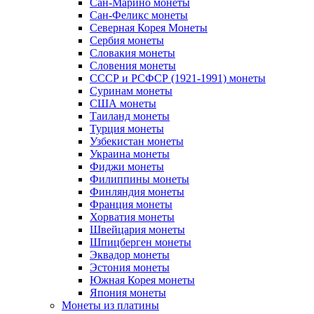
Сан-Марино монеты
Сан-Феликс монеты
Северная Корея Монеты
Сербия монеты
Словакия монеты
Словения монеты
СССР и РСФСР (1921-1991) монеты
Суринам монеты
США монеты
Таиланд монеты
Турция монеты
Узбекистан монеты
Украина монеты
Фиджи монеты
Филиппины монеты
Финляндия монеты
Франция монеты
Хорватия монеты
Швейцария монеты
Шпицберген монеты
Эквадор монеты
Эстония монеты
Южная Корея монеты
Япония монеты
Монеты из платины