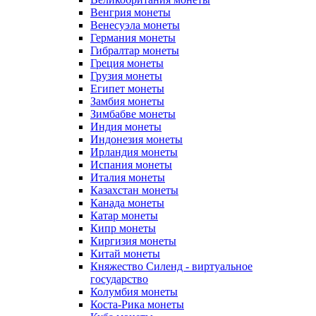
Венгрия монеты
Венесуэла монеты
Германия монеты
Гибралтар монеты
Греция монеты
Грузия монеты
Египет монеты
Замбия монеты
Зимбабве монеты
Индия монеты
Индонезия монеты
Ирландия монеты
Испания монеты
Италия монеты
Казахстан монеты
Канада монеты
Катар монеты
Кипр монеты
Киргизия монеты
Китай монеты
Княжество Силенд - виртуальное
государство
Колумбия монеты
Коста-Рика монеты