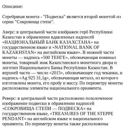
Описание:
Серебряная монета - "Подвеска" является второй монетой из
серии "Сокровища степи".
Аверс: в центральной части изображен герб Республики
Казахстан в обрамлении вдавленных надписей
«НАЦИОНАЛЬНЫЙ БАНК КАЗАХСТАНА» на
государственном языке и «NATIONAL BANK OF
KAZAKHSTAN» на английском языке». В нижней части
монеты — надпись «500 ТЕНГЕ», обозначающая номинал
монеты, товарный знак Казахстанского монетного двора и
логотип Национального Банка Республики Казахстан. В
верхней части — число «2015», обозначающее год чеканки, и
надпись «Ag 925 31,1g», обозначающая металл, из которого
изготовлена монета, его пробу и массу. По периметру монеты
расположены элементы национального орнамента.
Реверс: в центральной части расположено позолоченное
изображение подвески в обрамлении надписей
«СОКРОВИЩА СТЕПИ — ПОДВЕСКА» на
государственном языке, «TREASURES OF THE STEPPE
PENDANT» на английском языке и национального
орнамента. По периметру монеты также расположены