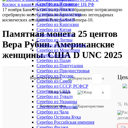
Серебро из Испании
Космос в ваших руках! Новый релиз от ЦБ РФ
Серебро из Италии
17 ноября Банк России выпустил в обращение потрясающую
Серебро из Казахстана
серебряную монету, отражающую историю легендарных
Серебро из Канады
космических аппаратов Венера-9 и Венера-10.
Серебро из Киргизии
Серебро из Китая
Памятная монета 25 центов
Серебро из Латвии
Серебро из Литвы
Вера Рубин. Американские
Серебро из Люксембурга
Серебро из Монголии
женщины. США D UNC 2025
Серебро из Ниуэ
Серебро из Палау
Серебро из Португалии
Серебро из Приднестровья
Серебро из России
Цен
Вернуться в раздел
Отзывов:
Серебро из Самоа
Серебро из СССР, РСФСР
Серебро из США
Обзор товара
Серебро из Тувалу
Серебро из Украины
Н
Характеристики
Серебро из Франции
Добавить
Серебро из Чада
отзыв
Серебро Острова Кука
доста
Серебро Российская империя
Артикул:
Серебро Фиджи