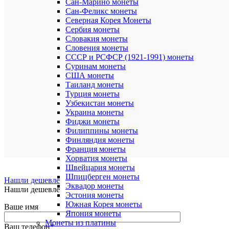
Сан-Марино монеты
Сан-Феликс монеты
Общие
Северная Корея Монеты
впечатлен
Сербия монеты
Словакия монеты
Словения монеты
СССР и РСФСР (1921-1991) монеты
Суринам монеты
США монеты
Таиланд монеты
Турция монеты
Узбекистан монеты
Украина монеты
Представь
Фиджи монеты
Филиппины монеты
Отправит
Финляндия монеты
отзыв
Франция монеты
Хорватия монеты
Швейцария монеты
Шпицберген монеты
Нашли дешевле
Эквадор монеты
Нашли дешевле
Эстония монеты
Южная Корея монеты
Ваше имя
Япония монеты
Монеты из платины
Ваш телефон
*