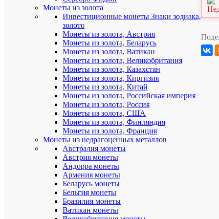
01.
Монеты из золота
Инвестиционные монеты Знаки зодиака,
золото
Характе
Все
Монеты из золота, Австрия
Поде
характ
Монеты из золота, Беларусь
Mon
Монеты из золота, Ватикан
Бренд
loisir
Монеты из золота, Великобритания
Ширина
Монеты из золота, Казахстан
12
упаковки
Монеты из золота, Киргизия
Длина
Монеты из золота, Китай
18
упаковки
Монеты из золота, Российская империя
Высота
Монеты из золота, Россия
1
упаковки
Монеты из золота, США
Артикул
01.
Монеты из золота, Финляндия
Загрузи
Монеты из золота, Франция
Дополнит
/
Монеты из недрагоценных металлов
фотограф
Загрузи
Австралия монеты
Австрия монеты
Андорра монеты
Армения монеты
ХА
Беларусь монеты
Бельгия монеты
Бразилия монеты
Ватикан монеты
Про
Великобритания монеты