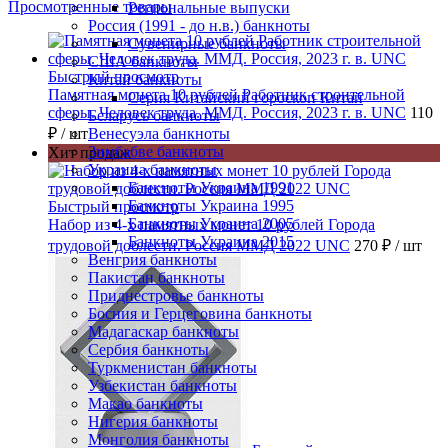
Просмотренные товары
Региональные выпуски
Россия (1991 - до н.в.) банкноты
Сувенирные банкноты
США банкноты
Быстрый просмотр
Китай банкноты
Памятная монета 10 рублей Работник строительной
Серия Китайский гороскоп Китай
сферы. Человек труда. ММД. Россия, 2023 г. в. UNC
110
Беларусь банкноты
₽
/ шт
Венесуэла банкноты
Зимбабве банкноты
Хит продаж
Украина банкноты
Банкноты Украина 1991
Банкноты Украина 1995
Быстрый просмотр
Банкноты Украина 2005
Набор из 4-х памятных монет 10 рублей Города
Банкноты Украина 2015
трудовой доблести. Россия ММД 2022 UNC
270 ₽
/ шт
Венгрия банкноты
Пакистан банкноты
Приднестровье банкноты
Босния и Герцеговина банкноты
Мадагаскар банкноты
Сербия банкноты
Туркменистан банкноты
Узбекистан банкноты
Макао банкноты
Нигерия банкноты
Монголия банкноты