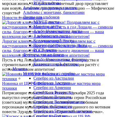
РССВ альбомы
морская жизнь, Австрийский монетный двор представляет
Альбомы для пивных крышек
нам новую, не менее грандиозную коллекцию — Мифические
Альбомы с монетами, банкнотами
существа!
Листы для альбомов
Новости нумизматики
MINGT листы
Monetoss листы
Альбо Нумисматико листы
Альбоммонет листы
КоллекционерЪ листы
Дорогие клиенты и подписчики! Поздравляем вас с
Прочие производители листы
наступающим Новым годом! Пусть в год Лошади — символа
РССВ листы
силы, благородства и стремительного движения — ваша
Футляры для альбомов
коллекция растёт с истинно конским аппетитом!
Альбо Нумисматико футляры
Пусть в год Лошади — символа силы, благородства и
КоллекционерЪ футляры
стремительного движения — ваша коллекция растёт с
Монеты
истинно конским аппетитом!
Монеты и наборы из серебра
Серебро из Австралии
Серебро из Австрии
Новинка от ЦБ РФ Фиксики - сказочные мастера мира
Серебро из Армении
техники
Серебро из Беларусии
Потрясающие новости! Банк России 5 декабря 2025 года
Серебро из Ватикана
выпустил очередные памятные монеты серии Российская
Серебро из Великобритании
(советская) мультипликация, посвященные любимым
Серебро из Германии
персонажам мультсериала Фиксики, созданного по мотивам
Серебро из Германской империи
повести Эдуарда Успенского «Гарантийные человечки».
Серебро из Греции