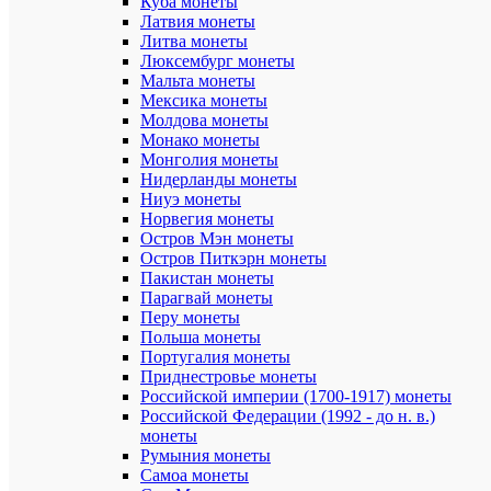
мес
Куба монеты
Нес
Латвия монеты
мес
Литва монеты
Нес
Люксембург монеты
дн
Мальта монеты
Бо
Мексика монеты
год
Молдова монеты
Достоинст
Монако монеты
Монголия монеты
Нидерланды монеты
Ниуэ монеты
Норвегия монеты
Остров Мэн монеты
Остров Питкэрн монеты
Пакистан монеты
Парагвай монеты
Перу монеты
Недостатк
Польша монеты
Португалия монеты
Приднестровье монеты
Российской империи (1700-1917) монеты
Российской Федерации (1992 - до н. в.)
монеты
Румыния монеты
Самоа монеты