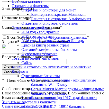
Новинки каталога
Открытки и блистеры
Электронная почта
Открытки и блистеры для монет
Блистеры и открытки Monetoss
Название товара
*
Блистеры и открытки Альбоммонет
Открытки и блистеры с монетами
Ссылка на товар другого магазина
*
Тематические подборки
2024 год - год Дракона
2025 год - год Змеи
Я согласен на
обработку персональных данных.
*
2026 год - Красная Огненная Лошадь
Защита от автоматического заполнения
Красная книга разных стран
Олимпийские монеты, банкноты
Футбольная тематика
Введите символы с картинки
*
Товары интернет-магазинов
Сайт4
Книги и каталоги по нумизматике и бонистике
Банкноты
Сувенирные банкноты
Серия Звездные войны - официальные
*
- Поля, обязательные для заполнения
банкноты Walt Disney
Сообщение отправлено
Серия Микки Маус и друзья - официальные
Ваше сообщение успешно отправлено. В ближайшее время с
банкноты Walt Disney
Вами свяжется наш специалист
Российская империя (до 1917 года) банкноты
Закрыть окно
Австралия банкноты
Самые продаваемые товары
РСФСР, СССР (1917 - 1991) банкноты