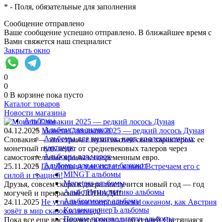
*
- Поля, обязательные для заполнения
Сообщение отправлено
Ваше сообщение успешно отправлено. В ближайшее время с
Вами свяжется наш специалист
Закрыть окно
0
0
0
В корзине
пока пусто
Каталог товаров
Новости магазина
Альбомы
Альбом для значков
04.12.2025
Монета Словакии 2025 — редкий лосось Дуная
Альбомы для визиток, карт, коллекционных
Словакия — это страна с нумизматическим характером: ее
карточек
монетный путь ведет от средневековых талеров через
Альбомы для марок
самостоятельные кроны к современным евро.
Альбомы для монет и банкнот
25.11.2025
Год Лошади уже скачет к нам! Встречаем его с
MINGT альбомы
силой и грацией!
Monetoss альбомы
Друзья, совсем скоро в двери постучится новый год — год
Альбо Нумисматико альбомы
могучей и прекрасной ЛОШАДИ!
Альбоммонет альбомы
24.11.2025
Не успели мы попрощаться с океаном, как Австрия
КоллекционерЪ альбомы
зовёт в мир сказок и легенд!
Прочие производители альбомы
Пока все еще восхищаются подводной серией Светящаяся