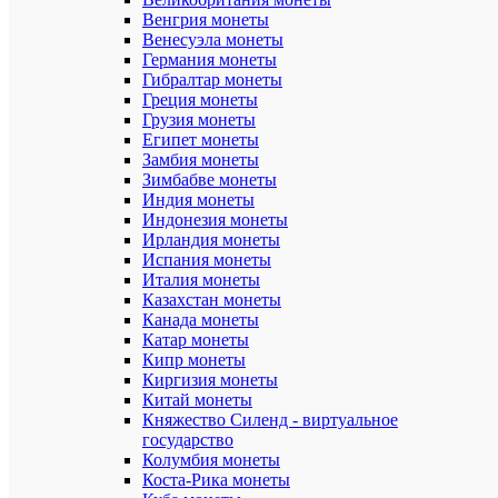
Венгрия монеты
Mon
Венесуэла монеты
Бр
loisir
Германия монеты
Гибралтар монеты
Ши
12
Греция монеты
упа
Грузия монеты
Дл
Египет монеты
18
упа
Замбия монеты
Зимбабве монеты
Вы
Индия монеты
1
упа
Индонезия монеты
Ирландия монеты
01.
Ар
Испания монеты
Италия монеты
Загр
До
Казахстан монеты
/
фо
Канада монеты
Загр
Катар монеты
Добавит
Кипр монеты
отзыв
Киргизия монеты
Ваша
Китай монеты
оценка:
Княжество Силенд - виртуальное
Опыт
государство
использов
Колумбия монеты
Коста-Рика монеты
Ме