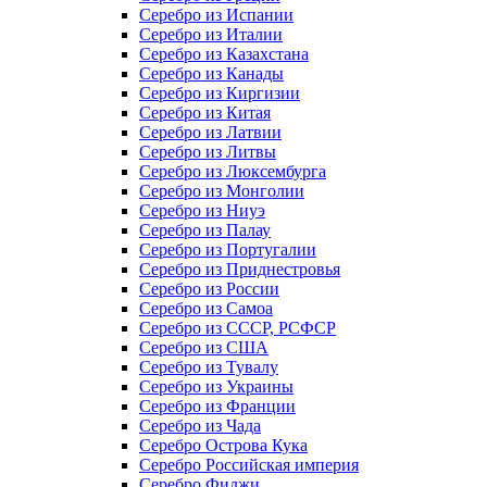
Серебро из Испании
Серебро из Италии
Серебро из Казахстана
Серебро из Канады
Серебро из Киргизии
Серебро из Китая
Серебро из Латвии
Серебро из Литвы
Серебро из Люксембурга
Серебро из Монголии
Серебро из Ниуэ
Серебро из Палау
Серебро из Португалии
Серебро из Приднестровья
Серебро из России
Серебро из Самоа
Серебро из СССР, РСФСР
Серебро из США
Серебро из Тувалу
Серебро из Украины
Серебро из Франции
Серебро из Чада
Серебро Острова Кука
Серебро Российская империя
Серебро Фиджи