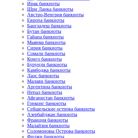
Ирак банкноты
Шри Ланка банкноты
Австро-Венгрия банкноты
Европа банкноты
Бангладеш банкноты
Бутан банкноты
Гайана банкноты
Мьянма банкноты
Сирия банкноты
Сомали банкноты
Конго банкноты
Бурунди банкноты
Камбоджа банкноты
Лаос банкноты
Малави банкноты
Аргентина банкноты
Непал банкноты
Афганистан банкноты
Гонконг банкноты
Сейшельские острова банкноты
Азербайджан банкноты
Франция банкноты
Малайзия банкноты
Соломоновы Острова банкноты
Фиджи банкноты