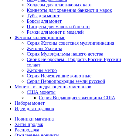
Холдеры для пластиковых карт
Конверты для хранения банкнот и марок
Тубы для монет
Боксы для монет
Пинцеты для марок и банкнот
Рамки для монет и медалей
Жетоны коллекционные
Серия Жетоны советская мультипликация
Жетоны Украина
Серия Мультфильмы нашего детства
Своих не бросаем - Гордость России Русский
солдат
Жетоны метро
Серия Исчезнувшие животные
Серия Первопроходцы земли русской
Монеты из недрагоценных металлов
США монеты
Серия Выдающиеся женщины США
Наборы монет
Идеи для подарков
Новинки магазина
Хиты продаж
Распродажа
Ожидаемые новинки