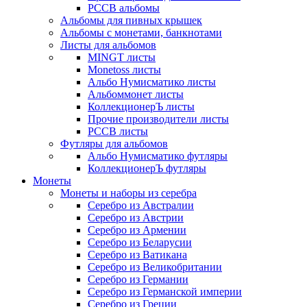
РССВ альбомы
Альбомы для пивных крышек
Альбомы с монетами, банкнотами
Листы для альбомов
MINGT листы
Monetoss листы
Альбо Нумисматико листы
Альбоммонет листы
КоллекционерЪ листы
Прочие производители листы
РССВ листы
Футляры для альбомов
Альбо Нумисматико футляры
КоллекционерЪ футляры
Монеты
Монеты и наборы из серебра
Серебро из Австралии
Серебро из Австрии
Серебро из Армении
Серебро из Беларусии
Серебро из Ватикана
Серебро из Великобритании
Серебро из Германии
Серебро из Германской империи
Серебро из Греции