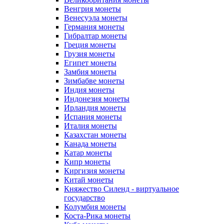
Венгрия монеты
Венесуэла монеты
Германия монеты
Гибралтар монеты
Греция монеты
Грузия монеты
Египет монеты
Замбия монеты
Зимбабве монеты
Индия монеты
Индонезия монеты
Ирландия монеты
Испания монеты
Италия монеты
Казахстан монеты
Канада монеты
Катар монеты
Кипр монеты
Киргизия монеты
Китай монеты
Княжество Силенд - виртуальное
государство
Колумбия монеты
Коста-Рика монеты