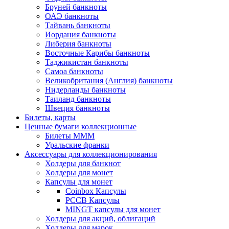
Бруней банкноты
ОАЭ банкноты
Тайвань банкноты
Иордания банкноты
Либерия банкноты
Восточные Карибы банкноты
Таджикистан банкноты
Самоа банкноты
Великобритания (Англия) банкноты
Нидерланды банкноты
Таиланд банкноты
Швеция банкноты
Билеты, карты
Ценные бумаги коллекционные
Билеты МММ
Уральские франки
Аксессуары для коллекционирования
Холдеры для банкнот
Холдеры для монет
Капсулы для монет
Coinbox Капсулы
РССВ Капсулы
MINGT капсулы для монет
Холдеры для акций, облигаций
Холдеры для марок