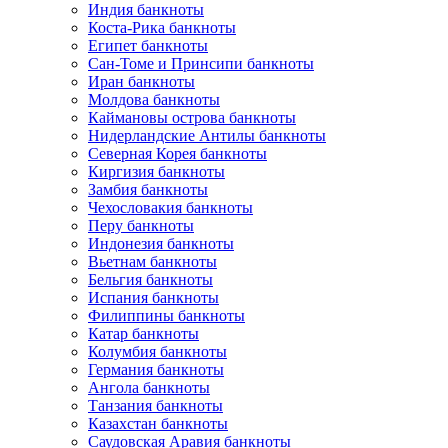
Индия банкноты
Коста-Рика банкноты
Египет банкноты
Сан-Томе и Принсипи банкноты
Иран банкноты
Молдова банкноты
Каймановы острова банкноты
Нидерландские Антилы банкноты
Северная Корея банкноты
Киргизия банкноты
Замбия банкноты
Чехословакия банкноты
Перу банкноты
Индонезия банкноты
Вьетнам банкноты
Бельгия банкноты
Испания банкноты
Филиппины банкноты
Катар банкноты
Колумбия банкноты
Германия банкноты
Ангола банкноты
Танзания банкноты
Казахстан банкноты
Саудовская Аравия банкноты