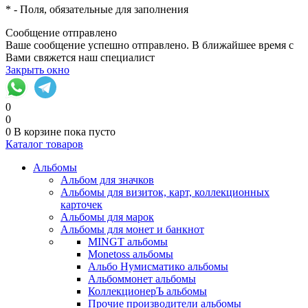
*
- Поля, обязательные для заполнения
Сообщение отправлено
Ваше сообщение успешно отправлено. В ближайшее время с
Вами свяжется наш специалист
Закрыть окно
0
0
0
В корзине
пока пусто
Каталог товаров
Альбомы
Альбом для значков
Альбомы для визиток, карт, коллекционных
карточек
Альбомы для марок
Альбомы для монет и банкнот
MINGT альбомы
Monetoss альбомы
Альбо Нумисматико альбомы
Альбоммонет альбомы
КоллекционерЪ альбомы
Прочие производители альбомы