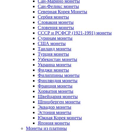
Сан-Марино монеты
Сан-Феликс монеты
Северная Корея Монеты
Сербия монеты
Словакия монеты
Словения монеты
СССР и РСФСР (1921-1991) монеты
Суринам монеты
США монеты
Таиланд монеты
Турция монеты
Узбекистан монеты
Украина монеты
Фиджи монеты
Филиппины монеты
Финляндия монеты
Франция монеты
Хорватия монеты
Швейцария монеты
Шпицберген монеты
Эквадор монеты
Эстония монеты
Южная Корея монеты
Япония монеты
Монеты из платины