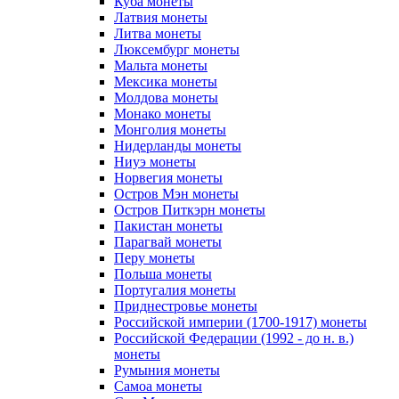
Куба монеты
Латвия монеты
Литва монеты
Люксембург монеты
Мальта монеты
Мексика монеты
Молдова монеты
Монако монеты
Монголия монеты
Нидерланды монеты
Ниуэ монеты
Норвегия монеты
Остров Мэн монеты
Остров Питкэрн монеты
Пакистан монеты
Парагвай монеты
Перу монеты
Польша монеты
Португалия монеты
Приднестровье монеты
Российской империи (1700-1917) монеты
Российской Федерации (1992 - до н. в.)
монеты
Румыния монеты
Самоа монеты