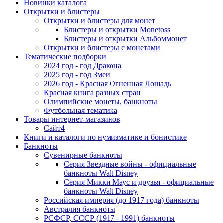
Новинки каталога
Открытки и блистеры
Открытки и блистеры для монет
Блистеры и открытки Monetoss
Блистеры и открытки Альбоммонет
Открытки и блистеры с монетами
Тематические подборки
2024 год - год Дракона
2025 год - год Змеи
2026 год - Красная Огненная Лошадь
Красная книга разных стран
Олимпийские монеты, банкноты
Футбольная тематика
Товары интернет-магазинов
Сайт4
Книги и каталоги по нумизматике и бонистике
Банкноты
Сувенирные банкноты
Серия Звездные войны - официальные
банкноты Walt Disney
Серия Микки Маус и друзья - официальные
банкноты Walt Disney
Российская империя (до 1917 года) банкноты
Австралия банкноты
РСФСР, СССР (1917 - 1991) банкноты