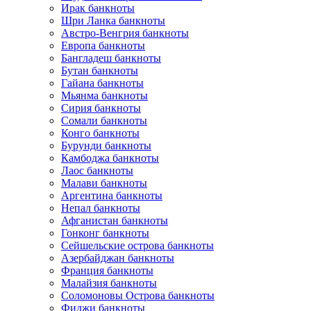
Ирак банкноты
Шри Ланка банкноты
Австро-Венгрия банкноты
Европа банкноты
Бангладеш банкноты
Бутан банкноты
Гайана банкноты
Мьянма банкноты
Сирия банкноты
Сомали банкноты
Конго банкноты
Бурунди банкноты
Камбоджа банкноты
Лаос банкноты
Малави банкноты
Аргентина банкноты
Непал банкноты
Афганистан банкноты
Гонконг банкноты
Сейшельские острова банкноты
Азербайджан банкноты
Франция банкноты
Малайзия банкноты
Соломоновы Острова банкноты
Фиджи банкноты