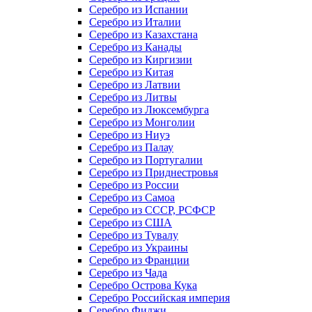
Серебро из Испании
Серебро из Италии
Серебро из Казахстана
Серебро из Канады
Серебро из Киргизии
Серебро из Китая
Серебро из Латвии
Серебро из Литвы
Серебро из Люксембурга
Серебро из Монголии
Серебро из Ниуэ
Серебро из Палау
Серебро из Португалии
Серебро из Приднестровья
Серебро из России
Серебро из Самоа
Серебро из СССР, РСФСР
Серебро из США
Серебро из Тувалу
Серебро из Украины
Серебро из Франции
Серебро из Чада
Серебро Острова Кука
Серебро Российская империя
Серебро Фиджи