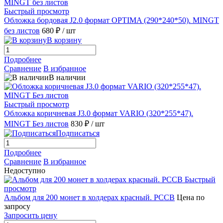
Быстрый просмотр
Обложка бордовая J2.0 формат OPTIMA (290*240*50). MINGT
без листов
680 ₽
/ шт
В корзину
Подробнее
Сравнение
В избранное
В наличии
Быстрый просмотр
Обложка коричневая J3.0 формат VARIO (320*255*47).
MINGT Без листов
830 ₽
/ шт
Подписаться
Подробнее
Сравнение
В избранное
Недоступно
Быстрый
просмотр
Альбом для 200 монет в холдерах красный. РССВ
Цена по
запросу
Запросить цену