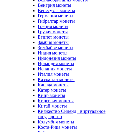
Венгрия монеты
Венесуэла монеты
Германия монеты
Гибралтар монеты
Греция монеты
Грузия монеты
Египет монеты
Замбия монеты
Зимбабве монеты
Индия монеты
Индонезия монеты
Ирландия монеты
Испания монеты
Италия монеты
Казахстан монеты
Канада монеты
Катар монеты
Кипр монеты
Киргизия монеты
Китай монеты
Княжество Силенд - виртуальное
государство
Колумбия монеты
Коста-Рика монеты