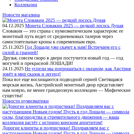
Коллекции
Новости магазина
04.12.2025
Монета Словакии 2025 — редкий лосось Дуная
Словакия — это страна с нумизматическим характером: ее
монетный путь ведет от средневековых талеров через
самостоятельные кроны к современным евро.
25.11.2025
Год Лошади уже скачет к нам! Встречаем его с
силой и грацией!
Друзья, совсем скоро в двери постучится новый год — год
могучей и прекрасной ЛОШАДИ!
24.11.2025
Не успели мы попрощаться с океаном, как Австрия
зовёт в мир сказок и легенд!
Пока все еще восхищаются подводной серией Светящаяся
морская жизнь, Австрийский монетный двор представляет
нам новую, не менее грандиозную коллекцию — Мифические
существа!
Новости нумизматики
Дорогие клиенты и подписчики! Поздравляем вас с
наступающим Новым годом! Пусть в год Лошади — символа