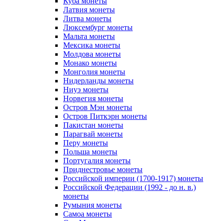
Куба монеты
Латвия монеты
Литва монеты
Люксембург монеты
Мальта монеты
Мексика монеты
Молдова монеты
Монако монеты
Монголия монеты
Нидерланды монеты
Ниуэ монеты
Норвегия монеты
Остров Мэн монеты
Остров Питкэрн монеты
Пакистан монеты
Парагвай монеты
Перу монеты
Польша монеты
Португалия монеты
Приднестровье монеты
Российской империи (1700-1917) монеты
Российской Федерации (1992 - до н. в.)
монеты
Румыния монеты
Самоа монеты