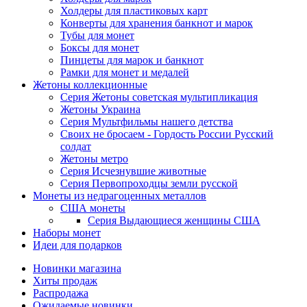
Холдеры для пластиковых карт
Конверты для хранения банкнот и марок
Тубы для монет
Боксы для монет
Пинцеты для марок и банкнот
Рамки для монет и медалей
Жетоны коллекционные
Серия Жетоны советская мультипликация
Жетоны Украина
Серия Мультфильмы нашего детства
Своих не бросаем - Гордость России Русский
солдат
Жетоны метро
Серия Исчезнувшие животные
Серия Первопроходцы земли русской
Монеты из недрагоценных металлов
США монеты
Серия Выдающиеся женщины США
Наборы монет
Идеи для подарков
Новинки магазина
Хиты продаж
Распродажа
Ожидаемые новинки