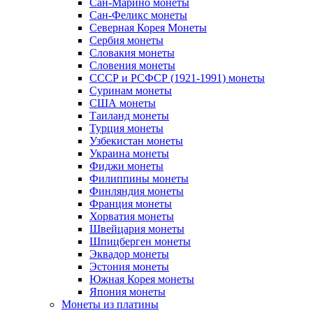
Сан-Марино монеты
Сан-Феликс монеты
Северная Корея Монеты
Сербия монеты
Словакия монеты
Словения монеты
СССР и РСФСР (1921-1991) монеты
Суринам монеты
США монеты
Таиланд монеты
Турция монеты
Узбекистан монеты
Украина монеты
Фиджи монеты
Филиппины монеты
Финляндия монеты
Франция монеты
Хорватия монеты
Швейцария монеты
Шпицберген монеты
Эквадор монеты
Эстония монеты
Южная Корея монеты
Япония монеты
Монеты из платины