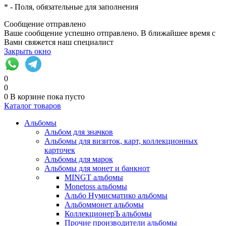
*
- Поля, обязательные для заполнения
Сообщение отправлено
Ваше сообщение успешно отправлено. В ближайшее время с
Вами свяжется наш специалист
Закрыть окно
0
0
0
В корзине
пока пусто
Каталог товаров
Альбомы
Альбом для значков
Альбомы для визиток, карт, коллекционных
карточек
Альбомы для марок
Альбомы для монет и банкнот
MINGT альбомы
Monetoss альбомы
Альбо Нумисматико альбомы
Альбоммонет альбомы
КоллекционерЪ альбомы
Прочие производители альбомы