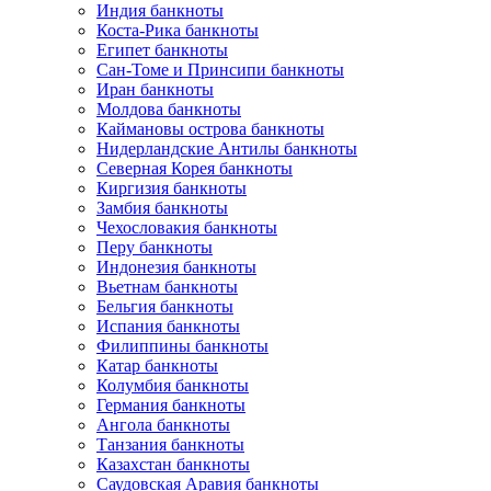
Индия банкноты
Коста-Рика банкноты
Египет банкноты
Сан-Томе и Принсипи банкноты
Иран банкноты
Молдова банкноты
Каймановы острова банкноты
Нидерландские Антилы банкноты
Северная Корея банкноты
Киргизия банкноты
Замбия банкноты
Чехословакия банкноты
Перу банкноты
Индонезия банкноты
Вьетнам банкноты
Бельгия банкноты
Испания банкноты
Филиппины банкноты
Катар банкноты
Колумбия банкноты
Германия банкноты
Ангола банкноты
Танзания банкноты
Казахстан банкноты
Саудовская Аравия банкноты