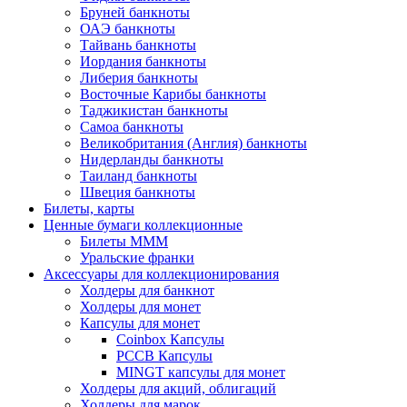
Бруней банкноты
ОАЭ банкноты
Тайвань банкноты
Иордания банкноты
Либерия банкноты
Восточные Карибы банкноты
Таджикистан банкноты
Самоа банкноты
Великобритания (Англия) банкноты
Нидерланды банкноты
Таиланд банкноты
Швеция банкноты
Билеты, карты
Ценные бумаги коллекционные
Билеты МММ
Уральские франки
Аксессуары для коллекционирования
Холдеры для банкнот
Холдеры для монет
Капсулы для монет
Coinbox Капсулы
РССВ Капсулы
MINGT капсулы для монет
Холдеры для акций, облигаций
Холдеры для марок