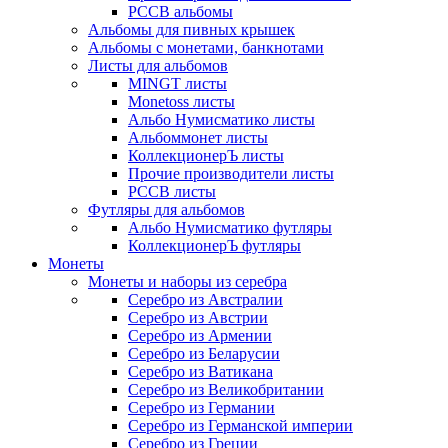
РССВ альбомы
Альбомы для пивных крышек
Альбомы с монетами, банкнотами
Листы для альбомов
MINGT листы
Monetoss листы
Альбо Нумисматико листы
Альбоммонет листы
КоллекционерЪ листы
Прочие производители листы
РССВ листы
Футляры для альбомов
Альбо Нумисматико футляры
КоллекционерЪ футляры
Монеты
Монеты и наборы из серебра
Серебро из Австралии
Серебро из Австрии
Серебро из Армении
Серебро из Беларусии
Серебро из Ватикана
Серебро из Великобритании
Серебро из Германии
Серебро из Германской империи
Серебро из Греции