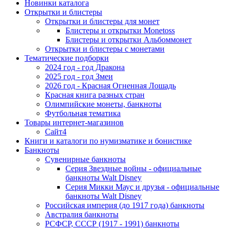
Новинки каталога
Открытки и блистеры
Открытки и блистеры для монет
Блистеры и открытки Monetoss
Блистеры и открытки Альбоммонет
Открытки и блистеры с монетами
Тематические подборки
2024 год - год Дракона
2025 год - год Змеи
2026 год - Красная Огненная Лошадь
Красная книга разных стран
Олимпийские монеты, банкноты
Футбольная тематика
Товары интернет-магазинов
Сайт4
Книги и каталоги по нумизматике и бонистике
Банкноты
Сувенирные банкноты
Серия Звездные войны - официальные
банкноты Walt Disney
Серия Микки Маус и друзья - официальные
банкноты Walt Disney
Российская империя (до 1917 года) банкноты
Австралия банкноты
РСФСР, СССР (1917 - 1991) банкноты