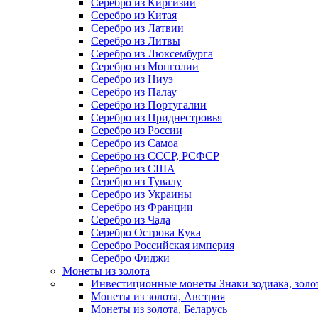
Серебро из Киргизии
Серебро из Китая
Серебро из Латвии
Серебро из Литвы
Серебро из Люксембурга
Серебро из Монголии
Серебро из Ниуэ
Серебро из Палау
Серебро из Португалии
Серебро из Приднестровья
Серебро из России
Серебро из Самоа
Серебро из СССР, РСФСР
Серебро из США
Серебро из Тувалу
Серебро из Украины
Серебро из Франции
Серебро из Чада
Серебро Острова Кука
Серебро Российская империя
Серебро Фиджи
Монеты из золота
Инвестиционные монеты Знаки зодиака, золо
Монеты из золота, Австрия
Монеты из золота, Беларусь