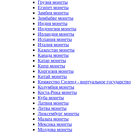
Грузия монеты
Египет монеты
Замбия монеты
Зимбабве монеты
Индия монеты
Индонезия монеты
Ирландия монеты
Испания монеты
Италия монеты
Казахстан монеты
Канада монеты
Катар монеты
Кипр монеты
Киргизия монеты
Китай монеты
Княжество Силенд - виртуальное государство
Колумбия монеты
Коста-Рика монеты
Куба монеты
Латвия монеты
Литва монеты
Люксембург монеты
Мальта монеты
Мексика монеты
Молдова монеты