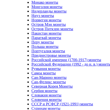
Монако монеты
Монголия монеты
Нидерланды монеты
Ниуэ монеты
Норвегия монеты
Остров Мэн монеты
Остров Питкэрн монеты
Пакистан монеты
Парагвай монеты
Перу монеты
Польша монеты
Португалия монеты
Приднестровье монеты
Российской империи (1700-1917) монеты
Российской Федерации (1992 - до н. в.) монет
Румыния монеты
Самоа монеты
Сан-Марино монеты
Сан-Феликс монеты
Северная Корея Монеты
Сербия монеты
Словакия монеты
Словения монеты
СССР и РСФСР (1921-1991) монеты
Суринам монеты