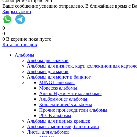
Сообщение отправлено
Ваше сообщение успешно отправлено. В ближайшее время с Ва
Закрыть окно
0
0
0
В корзине
пока пусто
Каталог товаров
Альбомы
Альбом для значков
Альбомы для визиток, карт, коллекционных карточ
Альбомы для марок
Альбомы для монет и банкнот
MINGT альбомы
Monetoss альбомы
Альбо Нумисматико альбомы
Альбоммонет альбомы
КоллекционерЪ альбомы
Прочие производители альбомы
РССВ альбомы
Альбомы для пивных крышек
Альбомы с монетами, банкнотами
Листы для альбомов