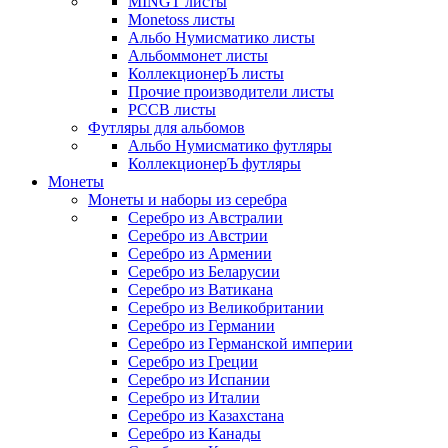
MINGT листы
Monetoss листы
Альбо Нумисматико листы
Альбоммонет листы
КоллекционерЪ листы
Прочие производители листы
РССВ листы
Футляры для альбомов
Альбо Нумисматико футляры
КоллекционерЪ футляры
Монеты
Монеты и наборы из серебра
Серебро из Австралии
Серебро из Австрии
Серебро из Армении
Серебро из Беларусии
Серебро из Ватикана
Серебро из Великобритании
Серебро из Германии
Серебро из Германской империи
Серебро из Греции
Серебро из Испании
Серебро из Италии
Серебро из Казахстана
Серебро из Канады