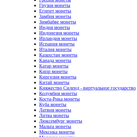
Грузия монеты
Египет монеты
Замбия монеты
Зимбабве монеты
Индия монеты
Индонезия монеты
Ирландия монеты
Испания монеты
Италия монеты
Казахстан монеты
Канада монеты
Катар монеты
Кипр монеты
Киргизия монеты
Китай монеты
Княжество Силенд - виртуальное государство
Колумбия монеты
Коста-Рика монеты
Куба монеты
Латвия монеты
Литва монеты
Люксембург монеты
Мальта монеты
Мексика монеты