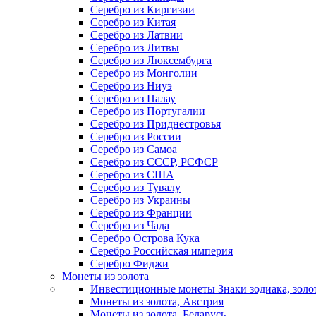
Серебро из Киргизии
Серебро из Китая
Серебро из Латвии
Серебро из Литвы
Серебро из Люксембурга
Серебро из Монголии
Серебро из Ниуэ
Серебро из Палау
Серебро из Португалии
Серебро из Приднестровья
Серебро из России
Серебро из Самоа
Серебро из СССР, РСФСР
Серебро из США
Серебро из Тувалу
Серебро из Украины
Серебро из Франции
Серебро из Чада
Серебро Острова Кука
Серебро Российская империя
Серебро Фиджи
Монеты из золота
Инвестиционные монеты Знаки зодиака, золо
Монеты из золота, Австрия
Монеты из золота, Беларусь