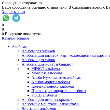
Сообщение отправлено
Ваше сообщение успешно отправлено. В ближайшее время с Ва
Закрыть окно
0
0
0
В корзине
пока пусто
Каталог товаров
Альбомы
Альбом для значков
Альбомы для визиток, карт, коллекционных карточ
Альбомы для марок
Альбомы для монет и банкнот
MINGT альбомы
Monetoss альбомы
Альбо Нумисматико альбомы
Альбоммонет альбомы
КоллекционерЪ альбомы
Прочие производители альбомы
РССВ альбомы
Альбомы для пивных крышек
Альбомы с монетами, банкнотами
Листы для альбомов