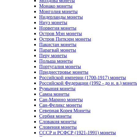
Молдова монеты
Монако монеты
Монголия монеты
Нидерланды монеты
Ниуэ монеты
Норвегия монеты
Остров Мэн монеты
Остров Питкэрн монеты
Пакистан монеты
Парагвай монеты
Перу монеты
Польша монеты
Португалия монеты
Приднестровье монеты
Российской империи (1700-1917) монеты
Российской Федерации (1992 - до н. в.) монет
Румыния монеты
Самоа монеты
Сан-Марино монеты
Сан-Феликс монеты
Северная Корея Монеты
Сербия монеты
Словакия монеты
Словения монеты
СССР и РСФСР (1921-1991) монеты