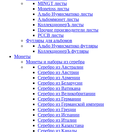
MINGT листы
Monetoss листы
Альбо Нумисматико листы
Альбоммонет листы
КоллекционерЪ листы
Прочие производители листы
РССВ листы
Футляры для альбомов
Альбо Нумисматико футляры
КоллекционерЪ футляры
Монеты
Монеты и наборы из серебра
Серебро из Австралии
Серебро из Австрии
Серебро из Армении
Серебро из Беларусии
Серебро из Ватикана
Серебро из Великобритании
Серебро из Германии
Серебро из Германской империи
Серебро из Греции
Серебро из Испании
Серебро из Италии
Серебро из Казахстана
Серебро из Канады