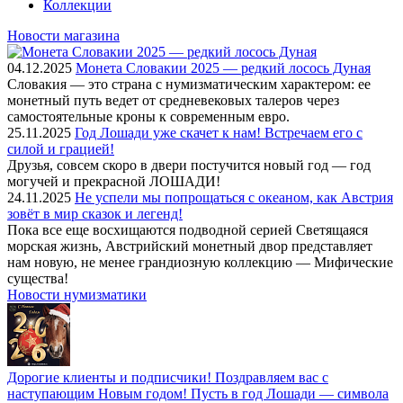
Коллекции
Новости магазина
04.12.2025
Монета Словакии 2025 — редкий лосось Дуная
Словакия — это страна с нумизматическим характером: ее
монетный путь ведет от средневековых талеров через
самостоятельные кроны к современным евро.
25.11.2025
Год Лошади уже скачет к нам! Встречаем его с
силой и грацией!
Друзья, совсем скоро в двери постучится новый год — год
могучей и прекрасной ЛОШАДИ!
24.11.2025
Не успели мы попрощаться с океаном, как Австрия
зовёт в мир сказок и легенд!
Пока все еще восхищаются подводной серией Светящаяся
морская жизнь, Австрийский монетный двор представляет
нам новую, не менее грандиозную коллекцию — Мифические
существа!
Новости нумизматики
Дорогие клиенты и подписчики! Поздравляем вас с
наступающим Новым годом! Пусть в год Лошади — символа