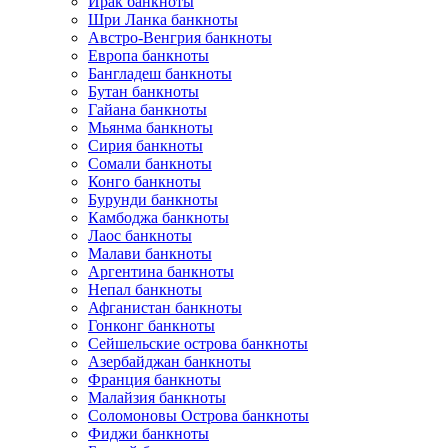
Ирак банкноты
Шри Ланка банкноты
Австро-Венгрия банкноты
Европа банкноты
Бангладеш банкноты
Бутан банкноты
Гайана банкноты
Мьянма банкноты
Сирия банкноты
Сомали банкноты
Конго банкноты
Бурунди банкноты
Камбоджа банкноты
Лаос банкноты
Малави банкноты
Аргентина банкноты
Непал банкноты
Афганистан банкноты
Гонконг банкноты
Сейшельские острова банкноты
Азербайджан банкноты
Франция банкноты
Малайзия банкноты
Соломоновы Острова банкноты
Фиджи банкноты