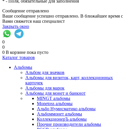
*
- Поля, обязательные для заполнения
Сообщение отправлено
Ваше сообщение успешно отправлено. В ближайшее время с
Вами свяжется наш специалист
Закрыть окно
0
0
0
В корзине
пока пусто
Каталог товаров
Альбомы
Альбом для значков
Альбомы для визиток, карт, коллекционных
карточек
Альбомы для марок
Альбомы для монет и банкнот
MINGT альбомы
Monetoss альбомы
Альбо Нумисматико альбомы
Альбоммонет альбомы
КоллекционерЪ альбомы
Прочие производители альбомы