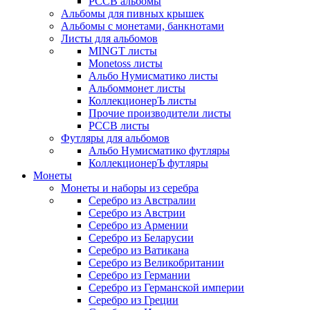
РССВ альбомы
Альбомы для пивных крышек
Альбомы с монетами, банкнотами
Листы для альбомов
MINGT листы
Monetoss листы
Альбо Нумисматико листы
Альбоммонет листы
КоллекционерЪ листы
Прочие производители листы
РССВ листы
Футляры для альбомов
Альбо Нумисматико футляры
КоллекционерЪ футляры
Монеты
Монеты и наборы из серебра
Серебро из Австралии
Серебро из Австрии
Серебро из Армении
Серебро из Беларусии
Серебро из Ватикана
Серебро из Великобритании
Серебро из Германии
Серебро из Германской империи
Серебро из Греции