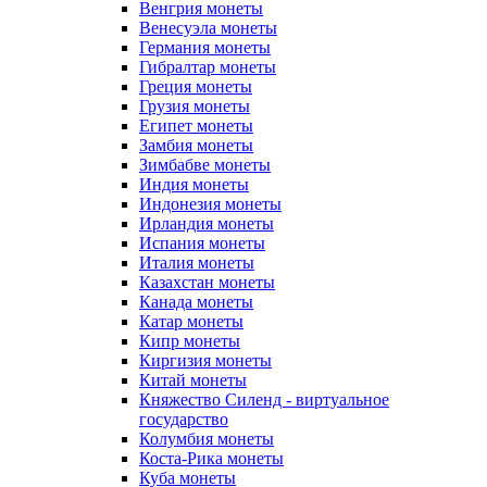
Венгрия монеты
Венесуэла монеты
Германия монеты
Гибралтар монеты
Греция монеты
Грузия монеты
Египет монеты
Замбия монеты
Зимбабве монеты
Индия монеты
Индонезия монеты
Ирландия монеты
Испания монеты
Италия монеты
Казахстан монеты
Канада монеты
Катар монеты
Кипр монеты
Киргизия монеты
Китай монеты
Княжество Силенд - виртуальное
государство
Колумбия монеты
Коста-Рика монеты
Куба монеты