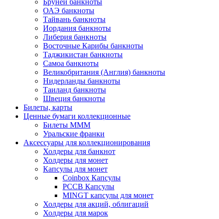
Бруней банкноты
ОАЭ банкноты
Тайвань банкноты
Иордания банкноты
Либерия банкноты
Восточные Карибы банкноты
Таджикистан банкноты
Самоа банкноты
Великобритания (Англия) банкноты
Нидерланды банкноты
Таиланд банкноты
Швеция банкноты
Билеты, карты
Ценные бумаги коллекционные
Билеты МММ
Уральские франки
Аксессуары для коллекционирования
Холдеры для банкнот
Холдеры для монет
Капсулы для монет
Coinbox Капсулы
РССВ Капсулы
MINGT капсулы для монет
Холдеры для акций, облигаций
Холдеры для марок