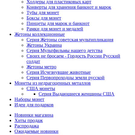
Холдеры для пластиковых карт
Конверты для хранения банкнот и марок
Тубы для монет
Боксы для монет
Пинцеты для марок и банкнот
Рамки для монет и медалей
Жетоны коллекционные
Серия Жетоны советская мультипликация
Жетоны Украина
Серия Мультфильмы нашего детства
Своих не бросаем - Гордость России Русский
солдат
Жетоны метро
Серия Исчезнувшие животные
Серия Первопроходцы земли русской
Монеты из недрагоценных металлов
США монеты
Серия Выдающиеся женщины США
Наборы монет
Идеи для подарков
Новинки магазина
Хиты продаж
Распродажа
Ожидаемые новинки