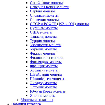
Сан-Феликс монеты
Северная Корея Монеты
Сербия монеты
Словакия монеты
Словения монеты
СССР и РСФСР (1921-1991) монеты
Суринам монеты
США монеты
Таиланд монеты
Турция монеты
Узбекистан монеты
Украина монеты
Фиджи монеты
Филиппины монеты
Финляндия монеты
Франция монеты
Хорватия монеты
Швейцария монеты
Шпицберген монеты
Эквадор монеты
Эстония монеты
Южная Корея монеты
Япония монеты
Монеты из платины
Новинки каталога