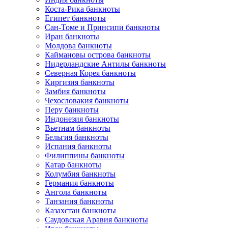
Коста-Рика банкноты
Египет банкноты
Сан-Томе и Принсипи банкноты
Иран банкноты
Молдова банкноты
Каймановы острова банкноты
Нидерландские Антилы банкноты
Северная Корея банкноты
Киргизия банкноты
Замбия банкноты
Чехословакия банкноты
Перу банкноты
Индонезия банкноты
Вьетнам банкноты
Бельгия банкноты
Испания банкноты
Филиппины банкноты
Катар банкноты
Колумбия банкноты
Германия банкноты
Ангола банкноты
Танзания банкноты
Казахстан банкноты
Саудовская Аравия банкноты