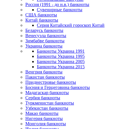
Россия (1991 - до н.в.) банкноты
Сувенирные банкноты
США банкноты
Китай банкноты
Серия Китайский гороскоп Китай
Беларусь банкноты
Венесуэла банкноты
Зимбабве банкноты
Украина банкноты
Банкноты Украина 1991
Банкноты Украина 1995
Банкноты Украина 2005
Банкноты Украина 2015
Венгрия банкноты
Пакистан банкноты
Приднестровье банкноты
Босния и Герцеговина банкноты
Мадагаскар банкноты
Сербия банкноты
Туркменистан банкноты
Узбекистан банкноты
Макао банкноты
Нигерия банкноты
Монголия банкноты
Индия банкноты