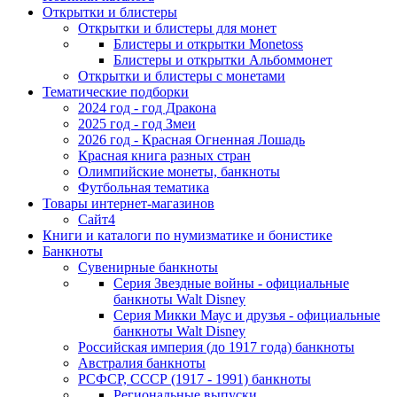
Открытки и блистеры
Открытки и блистеры для монет
Блистеры и открытки Monetoss
Блистеры и открытки Альбоммонет
Открытки и блистеры с монетами
Тематические подборки
2024 год - год Дракона
2025 год - год Змеи
2026 год - Красная Огненная Лошадь
Красная книга разных стран
Олимпийские монеты, банкноты
Футбольная тематика
Товары интернет-магазинов
Сайт4
Книги и каталоги по нумизматике и бонистике
Банкноты
Сувенирные банкноты
Серия Звездные войны - официальные
банкноты Walt Disney
Серия Микки Маус и друзья - официальные
банкноты Walt Disney
Российская империя (до 1917 года) банкноты
Австралия банкноты
РСФСР, СССР (1917 - 1991) банкноты
Региональные выпуски