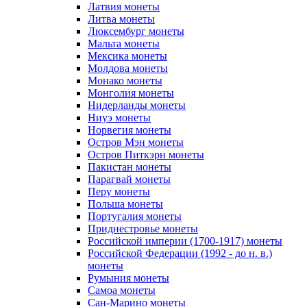
Латвия монеты
Литва монеты
Люксембург монеты
Мальта монеты
Мексика монеты
Молдова монеты
Монако монеты
Монголия монеты
Нидерланды монеты
Ниуэ монеты
Норвегия монеты
Остров Мэн монеты
Остров Питкэрн монеты
Пакистан монеты
Парагвай монеты
Перу монеты
Польша монеты
Португалия монеты
Приднестровье монеты
Российской империи (1700-1917) монеты
Российской Федерации (1992 - до н. в.)
монеты
Румыния монеты
Самоа монеты
Сан-Марино монеты